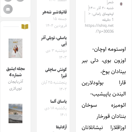
اسفند ۱۴۰۴
شعر
شنبه ۲۰ آذر ۱۴۰۰
قاتیلاشیر شه‌هر
اوخوماق زامانی: <
جمعه ۱۵
1 دقیقه
فروردین ۱۴۰۴
https://ishiq.net
/?p=30036
یاسلی، تویلی آذر
آیی
اوستومه اوچان-
دوشنبه ۳ دی
۱۴۰۳
اوزون بوی، دلی بیر
مجله ایشیق
گونش ساچلی
بینادان یوخ،
شماره 4
قیز!
قارا بولودلارین
آذربایجان
پنجشنبه ۲۵ آبان
توی‌لاری
۱۴۰۲
الیندن یاپیشیب-
یاساق آلما
ائومیزه سوخان
یکشنبه ۱۸ دی
بننادان قورخار
۱۴۰۱
اوزاقلارا نیشانلانان
آزادلیغا