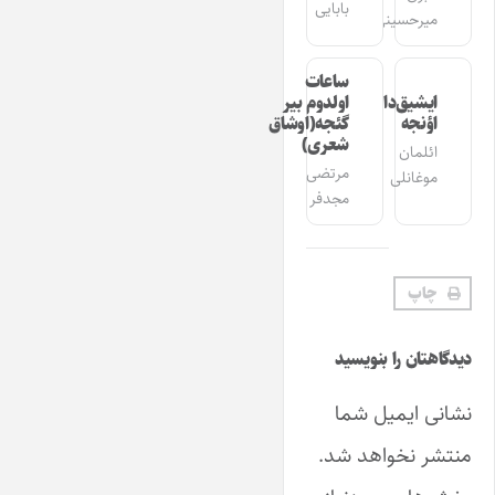
بابایی
میرحسینی
ساعات
ایشیق‌دان
اولدوم بیر
اؤنجه
گئجه(اوشاق
شعری)
ائلمان
مرتضی
موغانلی
مجدفر
چاپ
دیدگاهتان را بنویسید
نشانی ایمیل شما
منتشر نخواهد شد.