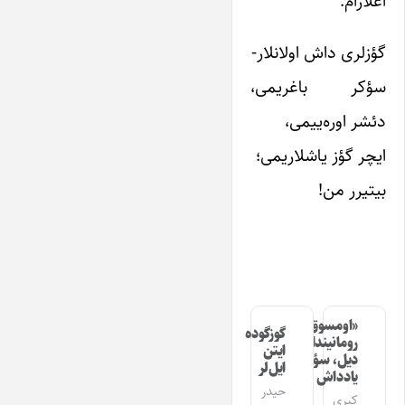
آغلارام.
گؤزلری داش اولانلار-
سؤکر باغریمی،
دئشر اوره‌ییمی،
ایچر گؤز یاشلاریمی؛
بیتیرر من!
«اومسوق»
گوزگوده
رومانیندا
ایتن
دیل، سؤز،
ایل‌لر
یادداش
حیدر
کبری