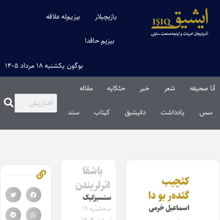
یازیچیلار
بیزیم‌له علاقه
بیزیم حاقدا
بوگون یکشنبه ۱۸ مرداد ۱۴۰۵
آنا صحیفه
شعر
خبر
حئکایه
مقاله‌
سس
یادداشت
دانیشیق
کیتاب
سند
باشقا
کئچیب
اثرلریندن
گئده‌ر بو دا
سنسیزلیک
اسماعیل خرمی
سه‌شنبه ۱۹