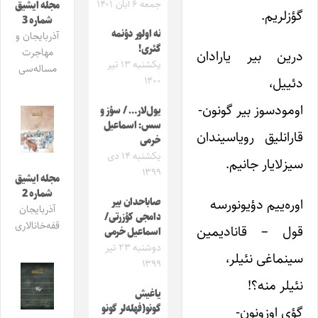
جمعه ۶ آبان ۱۴۰۱
مجله ایشیق
گؤزلریم.
شماره 3
نه اولور دؤنمه
آذربایجان و
گئری!
مهاجرت
درین بیر یارادان
یکشنبه ۱۳ تیر
مساله‌سی
دئییل،
۱۴۰۰
اومودسوز بیر گونون-
یول‌لار… / سؤز و
سس: اسماعیل
قارانلیق رویاسیندان
خرمی
یکشنبه ۱۴ دی
سیزلایار جانیم.
۱۳۹۹
مجله ایشیق
شماره 2
اوره‌ییم دؤیونورسه
صاباحدان بیر
آذربایجان
دامجی کؤزرتی‌‌/
قفه‌خانالاری
قول – قانادیمین
اسماعیل خرمی
دوشنبه ۲۳ تیر
سینماغی نئیلر،
۱۳۹۹
نئیلر منه؟!
یاغیش
گونو(فهله‌لر گونو
گؤی اوزونون-