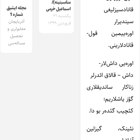
مناسبتینه)/
مجله ایشیق
قانادسیزلیغی
اسماعیل خرمی
شماره 1
یکشنبه ۳۱
سیندیرار
آذربایجان
فروردین ۱۳۹۹
معلم‌لری و
اوره‌ییمین قول-
تحصیل
مساله‌سی
قانادلارینی.
اوره‌یی داش‌لار-
داش – قالاق ائدرلر
زنا‌کار ساندیقلاری
گؤز یاشلاریم؛
کئچیب گئده‌ر بو دا.
نئینک، گیزلین