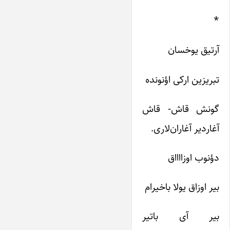
*
آرتیق یوخسان
تبریزین ارکی اؤنونده
گونش قاش- قاش
آغاردیر آغاران‌لاری.
دؤنوب اوزااااق
بیر اوزاق یولا باخیرام
بیر آی باتیر