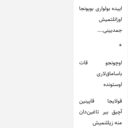
اییده بولواری بویونجا
اوزانلتمیش
جمدیینی….
*
اوچونجو قات
باساماق‌لاری
اوستونده
قولایجا قاپینین
آچیق بیر تاغین‌دان
منه زیللنمیش