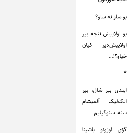
بو ساو نه ساو؟
بو اولاییش نئجه بیر
اولاییش‌دیر کیان
خیاو؟!…
*
ایندی بیر شال، بیر
اتک‌لیک آلمیشام
سنه، سئوگیلیم
گؤی اوزونو باشینا