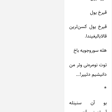
قیرخ یول
قیرخ یول کسن‌لرین
قالابالیغیندا.
هله سوروجویه باخ
توت نومره‌نی وئر من
دانیشیم دئییر!…
*
بو آن سنینله