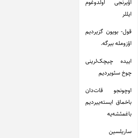
اؤیرنجی اولدوغوم
ایللر
قول- بویون گزیردیم
اؤزومله بیرگه.
اییده چیچک‌لرینی
چوخ سئویردیم
اوچونجو قات‌دان
باخماق ایسته‌ییردیم
باغمئشه‌یه
ساریلسین