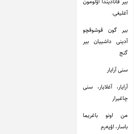
بیر قانادیندا اؤلومون
آغلیغی.
بیر گون قوشوقچو
آدینی داشییان بیر
گنج
سنی آرایار
آرایار، آغلایار، سنی
چاغیرار
من اونو باغریما
باسار، اؤپه‌رم