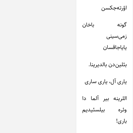
اؤرته‌جکسن
گونه باخان
زمی‌سینی
یایا‌جاقسان
بئلین‌دن بالدیرینا.
یاری آل، یاری ساری
اللرینه بیر آلما دا
وئره بیلسئیدیم
باری!