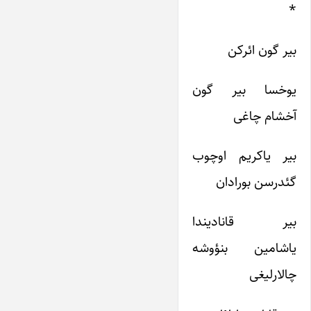
*
بیر گون ائرکن
یوخسا بیر گون
آخشام چاغی
بیر یاکریم اوچوب
گئدرسن بورا‌دان
بیر قانادیندا
یاشامین بنؤوشه
چالارلیغی