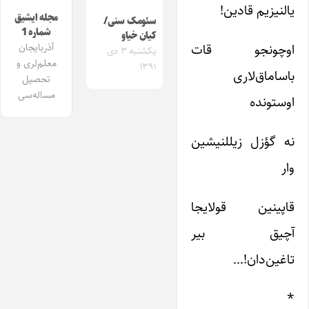
یالنیزیم قادین!
مجله ایشیق
سئومک سنی/
شماره 1
کیان خیاو
اوچونجو قات
آذربایجان
یکشنبه ۳ دی
معلم‌لری و
۱۳۹۱
باساماق‌لاری
تحصیل
مساله‌سی
اوستونده
نه گؤزل زیللنیشین
وار
قاپینین قولایجا
آچیق بیر
تاغین‌دان!…
*