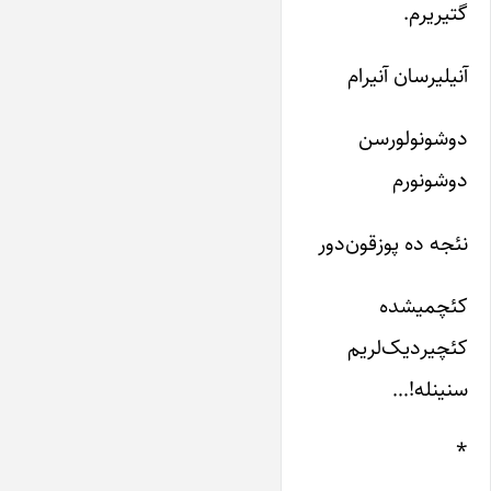
گتیریرم.
آنیلیرسان آنیرام
دوشونولورسن
دوشونورم
نئجه ده پوزقون‌دور
کئچمیشده
کئچیردیک‌لریم
سنینله!…
*