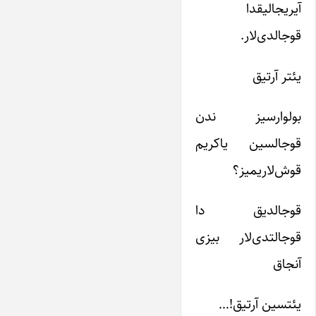
آیریجا‌لیقدا
قوجالدی‌لار.
یئتر آرتیق
بولوارسیز ندن
قوجالسین یاکریم
قوش‌لاریمیز؟
قوجالدیق دا
قوجالتدی‌لار بیزی
آنجاق
یئتسین آرتیق!…