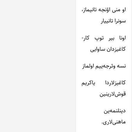
او منی اؤنجه تانیماز،
سونرا تانییار
اونا بیر توپ کار-
کاغیزدان ساوایی
نسه وئرجه‌ییم اولماز
کاغیزلاردا یاکریم
قوش‌لارینین
دینلنمه‌ین
ماهنی‌لاری.