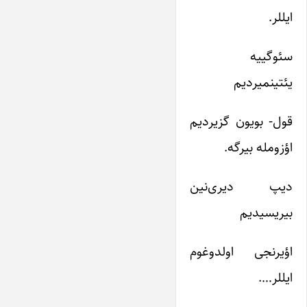
ایللر.
سئوگییه
یئتینمیردیم
قول- بویون گزیردیم
اؤزومله بیرگه.
دیپ دیری‌نین
بیریسیدیم
اؤیرنجی اولدوغوم
ایللر….