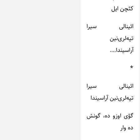
کئچن ایل
ائینا‌لی سیرا
تپه‌لری‌نین
آراسیندا….
*
ائینا‌لی سیرا
تپه‌لری‌نین آراسیندا
گؤی اوزو ده، گونش
ده وار