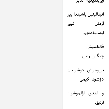
آیریلدیغیم آندیر
ائینالینین باشیندا بیر
آزمان قبیر
اوستونده‌یم.
قالخمیش
چیگین‌لرینی
یوروموش دوشوندن
دؤشونه کیمی
و ایندی اؤلموشون
آرتیق