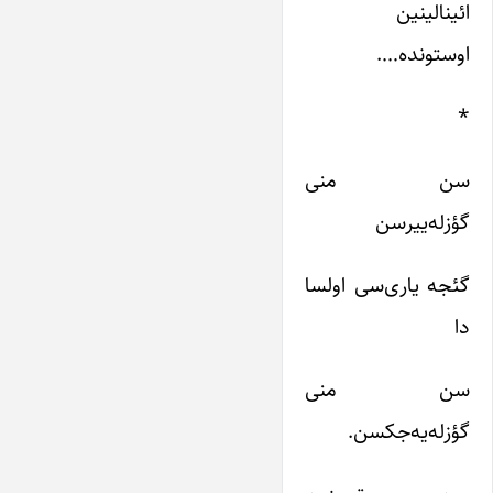
ائینالینین
اوستونده….
*
سن منی
گؤزله‌ییرسن
گئجه یاری‌سی اولسا
دا
سن منی
گؤزله‌یه‌جکسن.