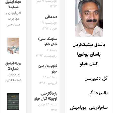
چهارشنبه ۹ مهر
مجله ایشیق
۱۳۹۳
شماره 3
آذربایجان و
دند داغی
مهاجرت
چهارشنبه ۲۹
مساله‌سی
خرداد ۱۳۹۲
سئومک سنی/
یاساق بیتیک‌لردن
کیان خیاو
جمعه ۶
یاساق یوخویا
اردیبهشت ۱۳۹۲
کیان خیاو
مجله ایشیق
گؤزلرینه/ کیان
شماره 2
خیاو
آذربایجان
دوشنبه ۱۲
گل دئییرسن
قفه‌خانالاری
فروردین ۱۳۹۲
یالنیزجا گل
بارماقلارینین
اوجونا/ کیان خیاو
شنبه ۲۸ بهمن
ساچ‌لارینی بویامیش
۱۳۹۱