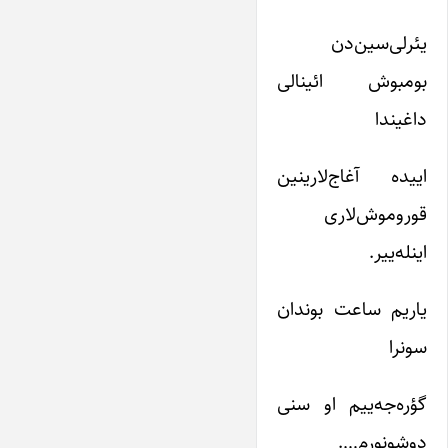
یئرلی‌سین‌دن
بومبوش ائینا‌لی
داغیندا
اییده آغاج‌لارینین
قوروموش‌لاری
اینله‌ییر.
یاریم ساعت بوندان
سونرا
گؤره‌جه‌ییم او سنی
دوشونورم….