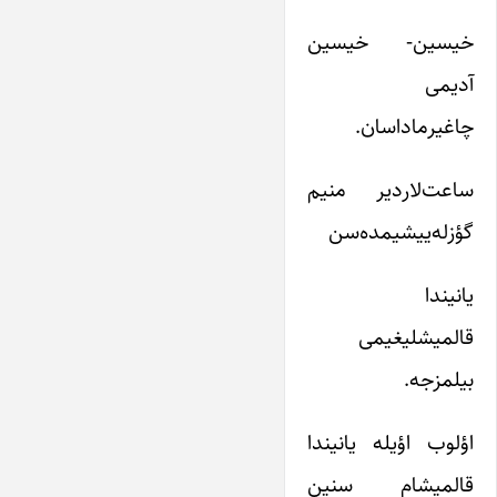
خیسین- خیسین
آدیمی
چاغیرماداسان.
ساعت‌لاردیر منیم
گؤزله‌ییشیمده‌سن
یانیندا
قالمیشلیغیمی
بیلمزجه.
اؤلوب اؤیله یانیندا
قالمیشام سنین