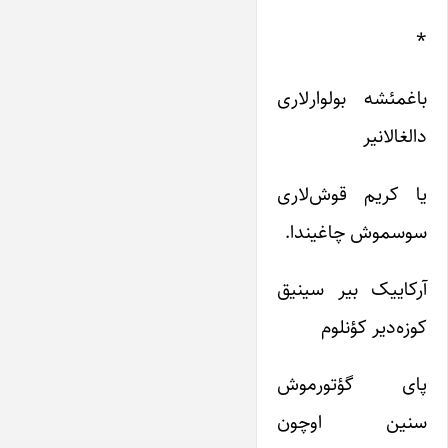
*
باغمئشه بولوارلاری
دالغا‌لانیر
یا کریم قوش‌لاری
سوسموش چاغیندا.
آرکاییک بیر سینیق
کوزه‌دیر کؤنلوم
پای گؤتورموش
سنین اوچون