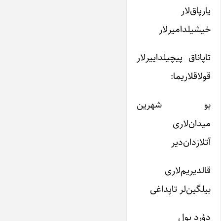
یارپاق‌لار
خیشیلدامیرلار
تاپاناق پیچیلداییرلار
قولاقلاریما:
بو شهرین
میدان‌لاری
آتلازدان‌دیر
قالدیریم‌لاری
بیلگین‌لر تاپداغی
دؤرد یول