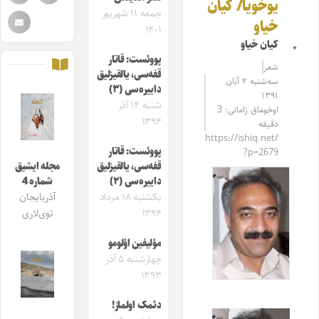
یوخویا/ کیان
جمعه ۱۱ شهریور
خیاو
۱۴۰۱
کیان خیاو
پووئست: قاتار
شعر
قفه‌سی، یالقیزلیق
سه‌شنبه ۲ آبان
داییره‌سی (۳)
۱۳۹۱
شنبه ۱۴ آذر
اوخوماق زامانی: 3
۱۳۹۴
دقیقه
https://ishiq.net/
پووئست: قاتار
?p=2679
قفه‌سی، یالقیزلیق
مجله ایشیق
داییره‌سی (۲)
شماره 4
یکشنبه ۱۸ مرداد
آذربایجان
۱۳۹۴
توی‌لاری
مؤلیفین اؤلومو
چهارشنبه ۵ آذر
۱۳۹۳
دئمک اولماز!