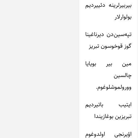
بیربیرلرینه دئییردیم
بولوارلار
تپه‌سین‌دن دیرناغینا
گوز قوخوسون تبریز
مین بیر بویایا
چالسین
وورولموشلوغوم.
ایتیب باتیردیم
تبریزین بوغازیندا
اؤیرنجی اولدوغوم