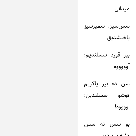
میدانی
سس‌سیز، سمیرسیز
باخیشدیق
بیر قورد سسلندیم:
آوووووه
سن ده بیر یاکریم
قوشو سسلندین:
اووووه!
بو سس نه سس
دئیه سوردون