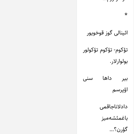
*
ائینا‌لی گوز قوخویور
تؤکوم- تؤکوم تؤکولور
بولوارلار.
بیر داها سنی
اؤپرسم
دادلاناجاقمی
باغمئشه‌میز
گؤرن؟…