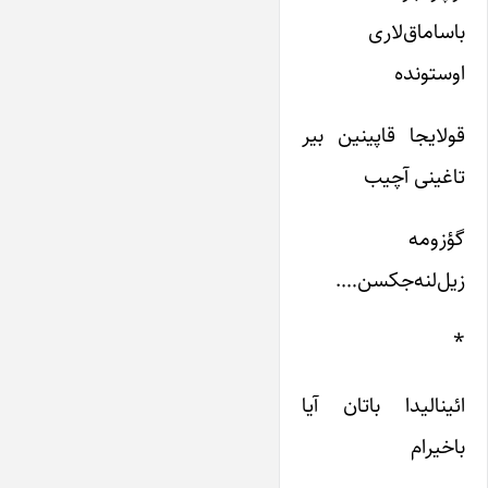
باساماق‌لاری
اوستونده
قولایجا قاپینین بیر
تاغینی آچیب
گؤزومه
زیل‌لنه‌جکسن….
*
ائینا‌لیدا باتان آیا
باخیرام