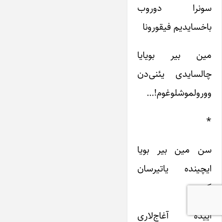
سونرا دوروب
باخسایدیم فیقورونا
مین بیر بویایا
چالسایدی یئنی‌دن
وورولموشلوغوم!…
*
سن مین بیر بویا
ایچینده یاتیرسان
کسین
اییده آغاج‌لاری