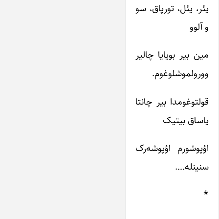
یئر، یئل، تورپاق، سو
و آلوو
مین بیر بویایا چالیر
وورولموشلوغوم.
قولتوغومدا بیر چانتا
یاساق بیتیک
اؤپوشورم اؤپوشه‌رک
سنینله….
*