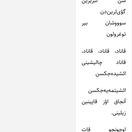
سن تبریزین
گؤی‌لرین‌دن
سوووشان بیر
توغرولون
قاناد، قاناد، قاناد،
قاناد چالیشینی
ائشیده‌جکسن
ائشیتمه‌یه‌جکسن
آنجاق اؤز قاپینین
زیلینی.
اوچونجو قات