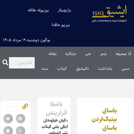
یازیچیلار
بیزیم‌له علاقه
بیزیم حاقدا
بوگون دوشنبه ۱۹ مرداد ۱۴۰۵
آنا صحیفه
شعر
خبر
حئکایه
مقاله‌
سس
یادداشت
دانیشیق
کیتاب
سند
باشقا
یاساق
اثرلریندن
بیتیک‌لردن
«کیان خیاو»دان
یاساق
ایکی یئنی کیتاب
نشر ائدیلدی