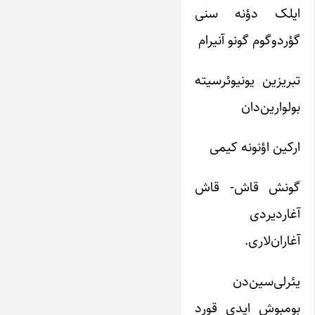
ایلک دؤنه سنی
گؤردوگوم گونو آنیرام
تبریزین یونیوئرسیته
بولوارین‌دان
ارکین اؤنونه کیمی
گونش قاش- قاش
آغاردیردی
آغاران‌لاری.
یئرلی‌سین‌دن
بومبوش ایدی قورد