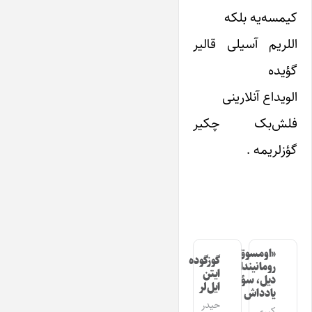
کیمسه‌یه بلکه
اللریم آسیلی قالیر
گؤیده
الویداع آنلارینی
فلش‌بک چکیر
گؤزلریمه .
«اومسوق»
گوزگوده
رومانیندا
ایتن
دیل، سؤز،
ایل‌لر
یادداش
حیدر
کبری