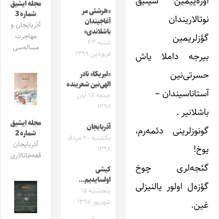
اوره‌ییمین سینیق
مجله ایشیق
«هرشئی مر
شماره 3
نوتالاریندان
آغاجیندان
آذربایجان و
باشلاندی»
گؤزلریمین
مهاجرت
شنبه ۲۳
مساله‌سی
فروردین ۱۳۹۹
بیرجه داملا یاش
حسرتی‌نین
«لیریکا» نادر
الهی‌نین شعرینده
آستاناسیندان –
جمعه ۱۷ آبان
۱۳۹۸
باشلانیر .
مجله ایشیق
آذربایجان
گونوزلرینی دئمه‌رم،
شماره 2
یکشنبه ۲۰ مرداد
آذربایجان
یوخ!
۱۳۹۸
قفه‌خانالاری
گئجه‌لری چوخ
کیشی
اولسایدیم…
گؤزه‌ل اولور یالنیزلی
پنجشنبه ۱۵
شهریور ۱۳۹۷
غین.