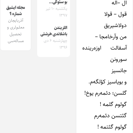
ال –اله
بو سئوگی…
مجله ایشیق
یکشنبه ۱۰ تیر
قول – قولا
شماره 1
۱۳۹۷
آذربایجان
دولاشیریق
معلم‌لری و
اللریندن
تحصیل
باشلاندی هرشئی
من وآرخامجا –
چهارشنبه ۶ دی
مساله‌سی
آسفالت اوزه‌رینده
۱۳۹۶
سورونن
جانسیز
و بویاسیز کؤلگه‌م.
گلسن؛ دئمه‌رم یوخ!
گولوم گلمه !
گئتسن دئمه‌رم
گولوم گئتمه !