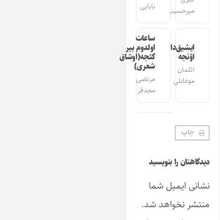
بابایی
میرحسینی
ساعات
ایشیق‌دان
اولدوم بیر
اؤنجه
گئجه(اوشاق
شعری)
ائلمان
مرتضی
موغانلی
مجدفر
چاپ
دیدگاهتان را بنویسید
نشانی ایمیل شما
منتشر نخواهد شد.