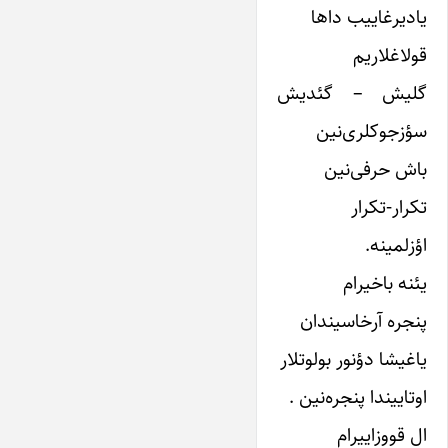
یادیرغاییب داها
قولاغلاریم
گلیش – گئدیش
سؤزجوکلری‌نین
باش حرفی‌نین
تکرار-تکرار
اؤزلمینه.
یئنه باخیرام
پنجره آرخاسیندان
یاغیشا دؤنور بولوتلار
اوتاییندا پنجره‌نین .
ال قووزاییرام