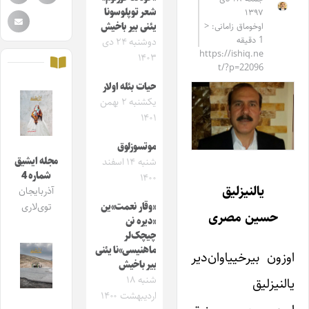
شعر توپلوسونا
۱۳۹۷
اوخوماق زامانی: <
یئنی بیر باخیش
1 دقیقه
دوشنبه ۲۴ دی
https://ishiq.ne
۱۴۰۳
t/?p=22096
حیات بئله اولار
یکشنبه ۲ بهمن
۱۴۰۱
موتسوزلوق
مجله ایشیق
شنبه ۱۴ اسفند
شماره 4
۱۴۰۰
یالنیزلیق
آذربایجان
«وقار نعمت»ین
توی‌لاری
حسین مصری
«دیره نن
چیچک‌لر
ماهنیسی»نا یئنی
اوزون بیرخییاوان‌دیر
بیر باخیش
شنبه ۱۸
یالنیزلیق
اردیبهشت ۱۴۰۰