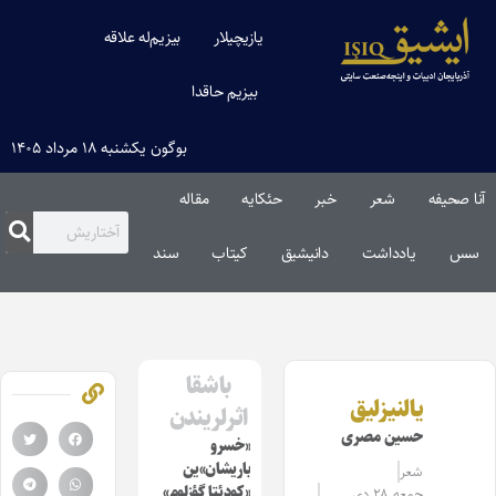
یازیچیلار
بیزیم‌له علاقه
بیزیم حاقدا
بوگون یکشنبه ۱۸ مرداد ۱۴۰۵
آنا صحیفه
شعر
خبر
حئکایه
مقاله‌
سس
یادداشت
دانیشیق
کیتاب
سند
باشقا
یالنیزلیق
اثرلریندن
حسین مصری
«خسرو
باریشان»ین
شعر
«کودئتا گؤزلوم»
جمعه ۲۸ دی