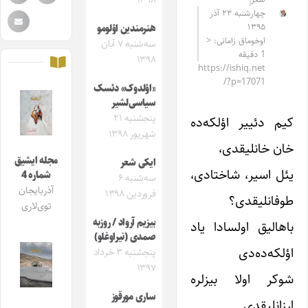
۱۳۹۸
چهارشنبه ۲۴ آذر
۱۳۹۵
هنرمندین اؤلومو
اوخوماق زامانی: <
سه‌شنبه ۷ آبان
1 دقیقه
۱۳۹۸
https://ishiq.net
/?p=17071
«اؤلدوک» دئسک
سیاسی‌لشیر
پنجشنبه ۲۱
کیم دئییر اؤلکه‌ده
شهریور ۱۳۹۸
خان خانلیقدی،
مجله ایشیق
ایکی شعر
یئل اسیر، شاختادی،
شماره 4
سه‌شنبه ۶
آذربایجان
فروردین ۱۳۹۸
طوفانلیقدی؟
توی‌لاری
بیزیم آرواد / روزبه
باهالیق اولسادا یاد
صمدی (نیراوغلو)
اؤلکه‌ده‌دی
پنجشنبه ۳ خرداد
۱۳۹۷
شوکر اولا بیزلره
ساری مورقوز
ارزانلیقدی