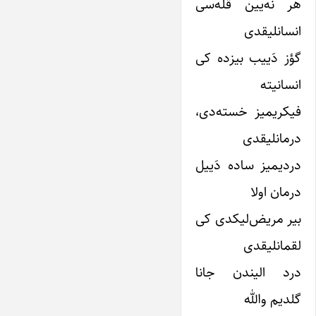
هر نه‌یین قلّه‌سی
انسانلیقدی
گؤز دَییب بیزده کی
انسانیته
فیکریمیز خسته‌دی،
درمانلیقدی
دردیمیز ساده دَییل
درمان اولا
بیر مریض‌لیکدی کی
لقمانلیقدی
درد الیندن جانا
گلدیم والله