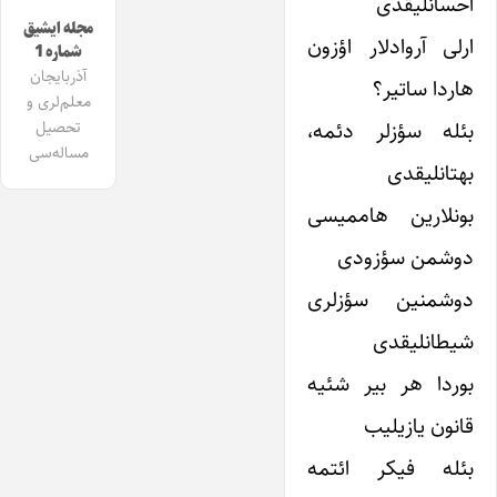
احسانلیقدی
مجله ایشیق
ارلی آروادلار اؤزون
شماره 1
آذربایجان
هاردا ساتیر‌؟
معلم‌لری و
بئله سؤزلر دئمه‌،
تحصیل
مساله‌سی
بهتانلیقدی
بونلارین هاممیسی
دوشمن سؤزودی
دوشمنین سؤزلری
شیطانلیقدی
بوردا هر بیر شئیه
قانون یازیلیب
بئله فیکر ائتمه