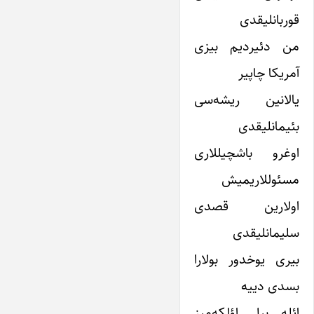
قوربانلیقدی
من دئیردیم بیزی
آمریکا چاپیر
یالانین ریشه‌سی
بئیمانلیقدی
اوغرو باشچیللاری
مسئوللاریمیش
اولارین قصدی
سلیمانلیقدی
بیری یوخدور بولارا
بسدی دییه
ائله بیل اؤلکه‌میز