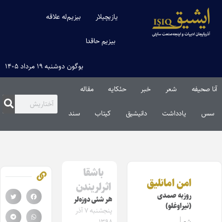
یازیچیلار
بیزیم‌له علاقه
بیزیم حاقدا
بوگون دوشنبه ۱۹ مرداد ۱۴۰۵
آنا صحیفه
شعر
خبر
حئکایه
مقاله‌
سس
یادداشت
دانیشیق
کیتاب
سند
باشقا
امن امانلیق
اثرلریندن
روزبه صمدی
هر شئی دوزه‌لر
(نیراوغلو)
پنجشنبه ۷ آذر
شعر