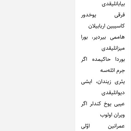
بیابانلیقدی
فرقی یوخدور
کاسیبین اربابیلان
هاممی بیردیر، بورا
میزانلیقدی
بوردا حاکیمده اگر
جرم ائله‌سه
یئری زیندان، ایشی
دیوانلیقدی
عیبی یوخ کندلر اگر
ویران اولوب
عمرانین اوّلی