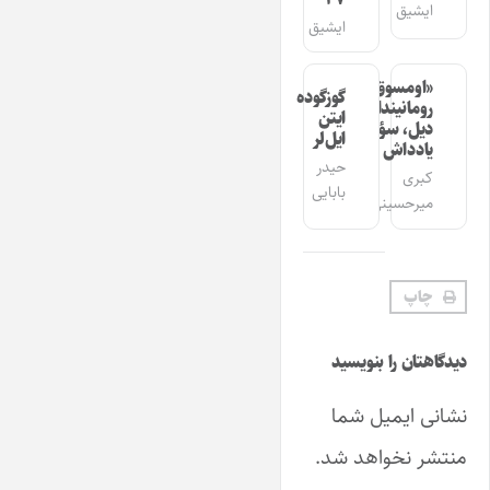
ایشیق
ایشیق
«اومسوق»
گوزگوده
رومانیندا
ایتن
دیل، سؤز،
ایل‌لر
یادداش
حیدر
کبری
بابایی
میرحسینی
چاپ
دیدگاهتان را بنویسید
نشانی ایمیل شما
منتشر نخواهد شد.