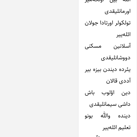
اورمانلیقدی
تولکولر اورتادا جولان
ائله‌ییر
آسلانین مسکنی
دووشانلیقدی
یئرده دیندن بیزه بیر
آددی قالان
دین اؤلوب باش
داشی سیمانلیقدی
دینده والله بونو
تعلیم ائله‌ییر