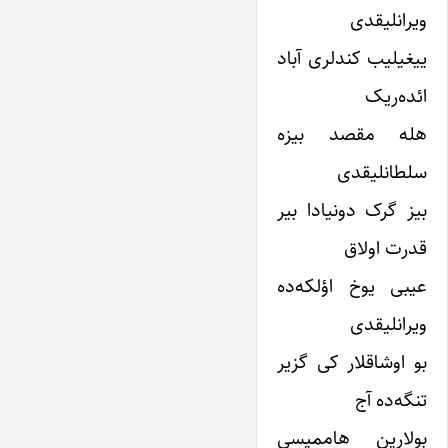
ویرانلیقدی
ییغیلیب کندلری آباد
ائده‌ریک
هله مقصد بیزه
سلطانلیقدی
بیز گرک دونیادا بیر
قدرت اولاق
عیبی یوخ اؤلکه‌ده
ویرانلیقدی
بو اوشاقلار کی گزیر
تنگه‌ده آج
بولارین هاممیسی