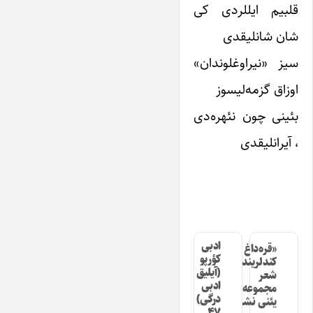
قلبیم ایللردی کی
شان شانلیقدی
سیز «نیراوغلوندان»
اوزاق گزمه‌لیسوز
بئینی چون نئهره‌دی
، آیرانلیقدی
ادبی
«قره‌داغ
کؤرپو
کندلرینده»
(آیلیق
شعر
ادبی
مجموعه‌سینین
درگی)
یئنی نشری
۴۷