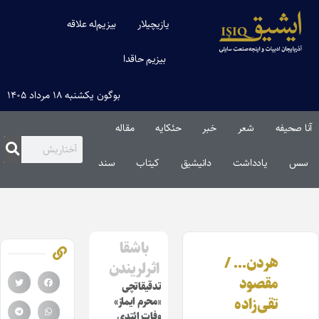
یازیچیلار
بیزیم‌له علاقه
بیزیم حاقدا
بوگون یکشنبه ۱۸ مرداد ۱۴۰۵
آنا صحیفه
شعر
خبر
حئکایه
مقاله‌
سس
یادداشت
دانیشیق
کیتاب
سند
باشقا
هردن… /
اثرلریندن
مقصود
تدقیقاتچی
تقی‌زاده
«محرم ایماز»
وفات ائتدی