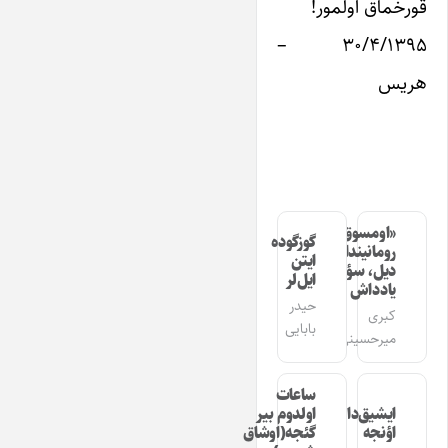
قورخماق اولمور!
۳۰/۴/۱۳۹۵ –
هریس
«اومسوق»
گوزگوده
رومانیندا
ایتن
دیل، سؤز،
ایل‌لر
یادداش
حیدر
کبری
بابایی
میرحسینی
ساعات
ایشیق‌دان
اولدوم بیر
اؤنجه
گئجه(اوشاق