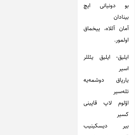
بو دونیانی ایچ
بینادان
آمان آللاه، ییخماق
اولمور.
ایلیق- ایلیق یئللر
اسیر
یارپاق دوشمه‌یه
تله‌سیر
اؤلوم لاپ قاپینی
کسیر
بیر دیسکینیب