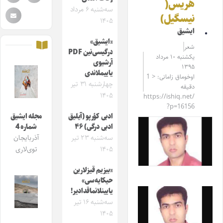
هریس(
سه‌شنبه ۶ مرداد
نیسگیل)
۱۴۰۵
ایشیق
«ایشیق»
شعر
درگیسی‌نین PDF
یکشنبه ۱۰ مرداد
آرشیوی
۱۳۹۵
یاییملاندی
اوخوماق زامانی: < 1
چهارشنبه ۳۱ تیر
دقیقه
۱۴۰۵
https://ishiq.net/
?p=16156
ادبی کؤرپو (آیلیق
مجله ایشیق
ادبی درگی) ۴۶
شماره 4
سه‌شنبه ۲۳ تیر
آذربایجان
۱۴۰۵
توی‌لاری
«بیزیم قیزلارین
حیکایه‌سی»
یایینلانماقدادیر!
سه‌شنبه ۱۶ تیر
۱۴۰۵