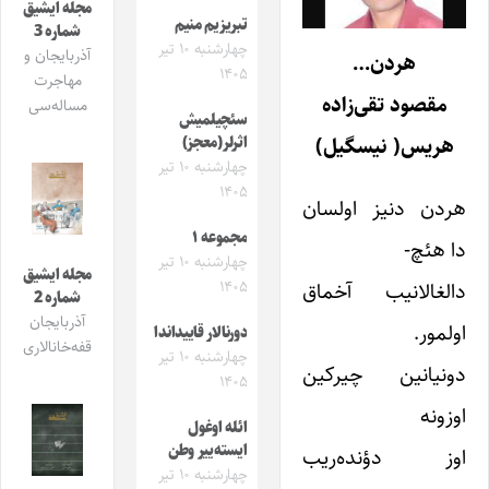
مجله ایشیق
تبریزیم منیم
شماره 3
چهارشنبه ۱۰ تیر
آذربایجان و
هردن…
۱۴۰۵
مهاجرت
مقصود تقی‌زاده
مساله‌سی
سئچیلمیش
هریس( نیسگیل)
اثرلر(معجز)
چهارشنبه ۱۰ تیر
۱۴۰۵
هردن دنیز اولسان
مجموعه ۱
دا هئچ-
چهارشنبه ۱۰ تیر
مجله ایشیق
۱۴۰۵
دالغالانیب آخماق
شماره 2
آذربایجان
اولمور.
دورنالار قاییداندا
قفه‌خانالاری
چهارشنبه ۱۰ تیر
دونیانین چیرکین
۱۴۰۵
اوزونه
ائله اوغول
ایسته‌ییر وطن
اوز دؤنده‌ریب
چهارشنبه ۱۰ تیر