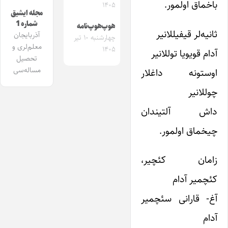
باخماق اولمور.
۱۴۰۵
مجله ایشیق
شماره 1
هوپ‌هوپ‌نامه
ثانیه‌لر قیفیللانیر
آذربایجان
چهارشنبه ۱۰ تیر
معلم‌لری و
۱۴۰۵
آدام قویویا توللانیر
تحصیل
مساله‌سی
اوستونه داغلار
چوللانیر
داش آلتیندان
چیخماق اولمور.
زامان کئچیر،
کئچمیر آدام
آغ- قارانی سئچمیر
آدام