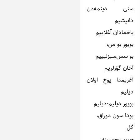
سنی دینمه‌دن
دانیشیم
باخمادان آغلاییم
بویور بو من،
بو سس‌سیز‌لیییم
آخان گؤزلریم
آغزیمدا یوخ اولان
دیلیم
بویور دیلیم-دیلیم
بودا سون دوراق،
گل
چییین-چییینه