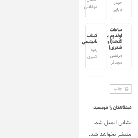
حیدر
موغانلی
بابایی
ساعات
اولدوم بیر
کیتاب
گئجه(اوشاق
تانیتیمی
شعری)
رقیه
مرتضی
کبیری
مجدفر
چاپ
دیدگاهتان را بنویسید
نشانی ایمیل شما
منتشر نخواهد شد.