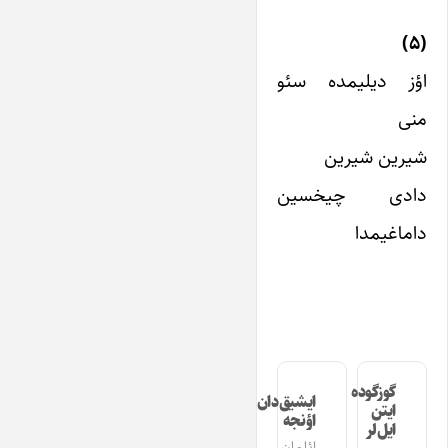
(۵)
اؤز دیلیمده سئو
منی
شیرین شیرین
دادی چیخسین
داماغیمدا
گوزگوده
ایشیق‌دان
ایتن
اؤنجه
ایل‌لر
ائلمان