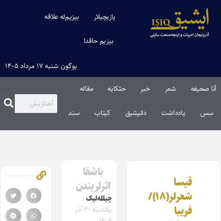
یازیچیلار
بیزیم‌له علاقه
بیزیم حاقدا
بوگون شنبه ۱۷ مرداد ۱۴۰۵
آنا صحیفه
شعر
خبر
حئکایه
مقاله‌
سس
یادداشت
دانیشیق
کیتاب
سند
باشقا
قیسا
اثرلریندن
شعرلر(۱۸)/
چیلله‌لیک‌
فریبا
یکشنبه ۳۰ آذر