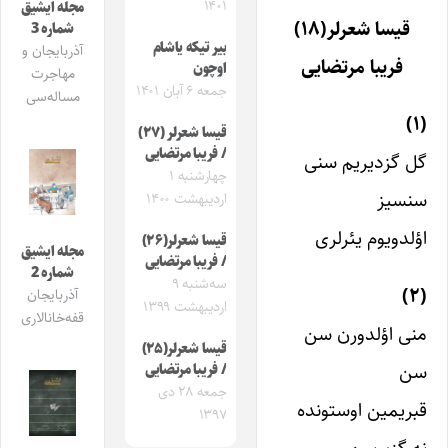
۱۴۰۱
مجله ایشیق
قیسا شعرلر(۱۸)
شماره 3
بیر تیکه یاشام
آذربایجان و
فریبا مرتضایی
اوچون
مهاجرت
جمعه ۶ آبان ۱۴۰۱
مساله‌سی
(۱)
قیسا شعرلر (۲۷)
/ فریبا مرتضایی
گل گزدیریم سنی
چهارشنبه ۱
سنسیز
اردیبهشت ۱۴۰۰
اؤلدویوم یئرلری
قیسا شعرلر(۲۶)
مجله ایشیق
/ فریبا مرتضایی
شماره 2
سه‌شنبه ۹
(۲)
آذربایجان
اردیبهشت ۱۳۹۹
قفه‌خانالاری
منی اؤلدورن سن
قیسا شعرلر(۲۵)
سن
/ فریبا مرتضایی
جمعه ۲۸ دی
قبریمین اوستونده
۱۳۹۷
نه گزیرسن