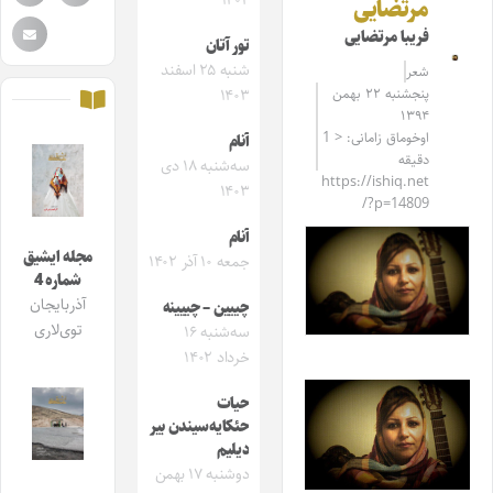
۱۴۰۴
مرتضایی
فریبا مرتضایی
تور آتان
شنبه ۲۵ اسفند
شعر
پنجشنبه ۲۲ بهمن
۱۴۰۳
۱۳۹۴
اوخوماق زامانی: < 1
آنام
دقیقه
سه‌شنبه ۱۸ دی
https://ishiq.net
۱۴۰۳
/?p=14809
آنام
مجله ایشیق
جمعه ۱۰ آذر ۱۴۰۲
شماره 4
آذربایجان
چییین – چییینه
توی‌لاری
سه‌شنبه ۱۶
خرداد ۱۴۰۲
حیات
حئکایه‌سیندن بیر
دیلیم
دوشنبه ۱۷ بهمن