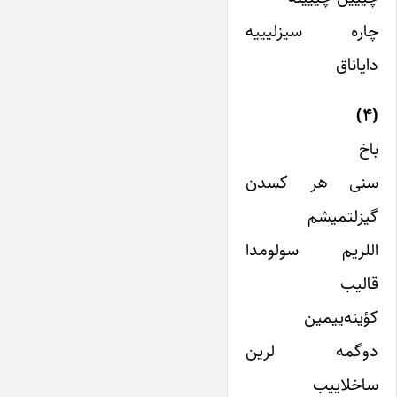
چاره سیزلیییه
دایاناق
(۴)
باخ
سنی هر کسدن
گیزلتمیشم
اللریم سولومدا
قالیب
کؤینه‌ییمین
دوگمه لرین
ساخلاییب