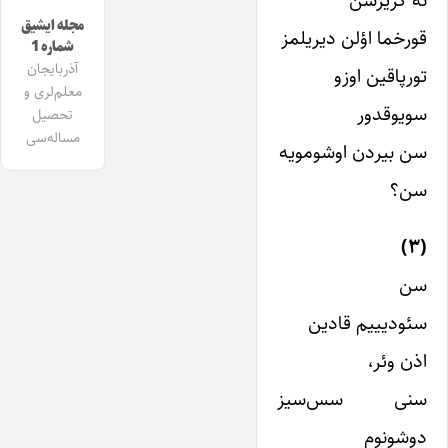
مجله ایشیق
قورخما اؤلن دیریلمز
شماره 1
آذربایجان
تورپاقین اوزو
معلم‌لری و
سویوقدور
تحصیل
مساله‌سی
سن بیردن اوشومویه
سن؟
(۳)
سن
سئودیییم قادین
اذن وئر،
سنی سس‌سیز
دوشونوم