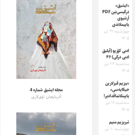
«ایشیق»
درگیسی‌نین PDF
آرشیوی
یاییملاندی
چهارشنبه ۳۱ تیر
۱۴۰۵
ادبی کؤرپو (آیلیق
ادبی درگی) ۴۶
سه‌شنبه ۲۳ تیر
۱۴۰۵
«بیزیم قیزلارین
حیکایه‌سی»
مجله ایشیق شماره 4
یایینلانماقدادیر!
آذربایجان توی‌لاری
سه‌شنبه ۱۶ تیر
۱۴۰۵
تبریزیم منیم
چهارشنبه ۱۰ تیر