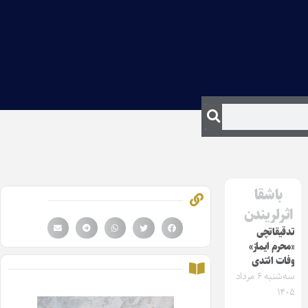
باشقا
اثرلریندن
تدقیقاتچی
«محرم ایماز»
وفات ائتدی
سه‌شنبه ۶ مرداد
۱۴۰۵