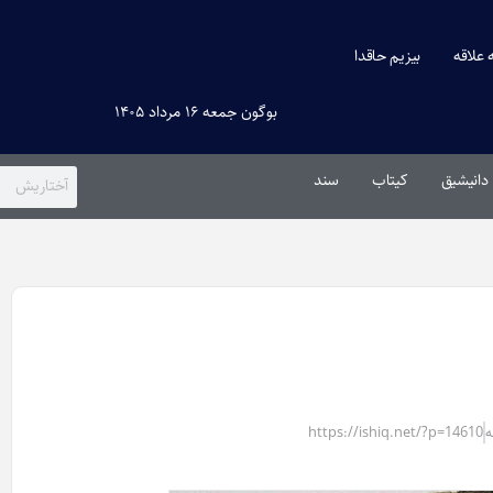
ه علاقه
بیزیم حاقدا
بوگون جمعه ۱۶ مرداد ۱۴۰۵
دانیشیق
کیتاب
سند
https://ishiq.net/?p=14610