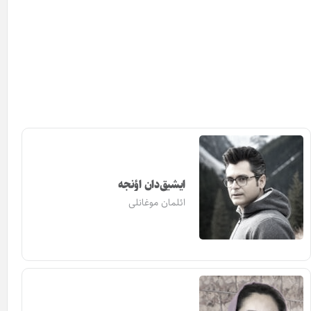
ایشیق‌دان اؤنجه
ائلمان موغانلی