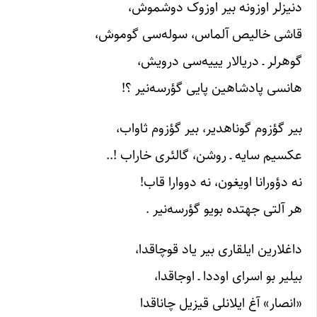
دنیزلر اوزونه بیر اوزوک دوشموش،
قاشی خالیص آلماس، سوله‌سی گوموش،
گوهرلر ـ دریالار یییه‌سی درویش،
هانسی پادشاهین پایی گؤرسه‌نیر ؟!
بیر گؤزوم گوناهدیر، بیر گؤزوم ثاواب،
عکسیم سایه ـ روشن، گالئری خاراب !..
نه دؤورانا اویغون، نه دووارا قاب!
هر آلتی جهتده بویو گؤرسه‌نیر .
داغلارین ایلقاری بیر یاد قوچاقدا،
بیلیر بو اسرای اوددا ـ اوجاقدا،
«انصار» آغ ایلانلی قیزیل چاناقدا