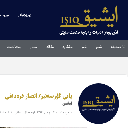
یازیچیلار
بیزیم‌ل
آنا صحیفه
شعر
خبر
حئکایه
مقاله‌
سس
یادداشت
پایی گؤرسه‌نیر/ انصار قره‌داغی
ایشیق
شعر
یکشنبه ۴ بهمن ۱۳۹۴
اوخوماق زامانی: < 1 دقیقه