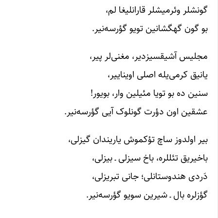
گونشلر وئرمیشلر قارانلیغا لم،
بو گون گهگشانین تویو گؤرسه‌نیر.
مجلیس آشیقسیزدیر، مغنی‌لر پیر،
یانیق کرمی‌یله اصلی اویناییر،
سنین ده بو تویا مئیلین وار، بویور!
عشقین اون دؤرت گونلوک آیی گؤرسه‌نیر.
بیر اولدوز ساچ تؤکموش یاریندان گیزلی،
باخیریق تئللره، باخ سیزلی ـ بیزلی،
دَردی هندوستانلی؛ جانی تبریزلی،
گؤزلره بال ـ شیرین سویو گؤرسه‌نیر.