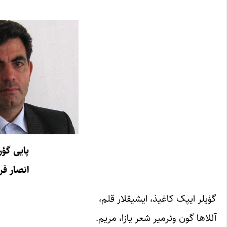
پایی گؤر
انصار قر
گؤیلر ایپک کاغیذ، ایشیقلار قلم،
آللاها گون وئرمیر شعر یازا، مریم.