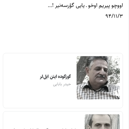
اووچو پیریم اوخو ـ یایی گؤرسه‌نیر !…
۹۴/۱۱/۳
گوزگوده ایتن ایل‌لر
حیدر بابایی