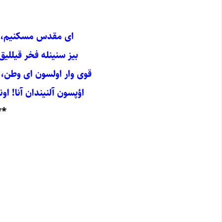
ای مقدس مسکنیم، ای
بیز سنینله فخر قیللیق 
قوی وار اولسون ای وطن، 
اؤپسون آلنیندان آنا! او
**