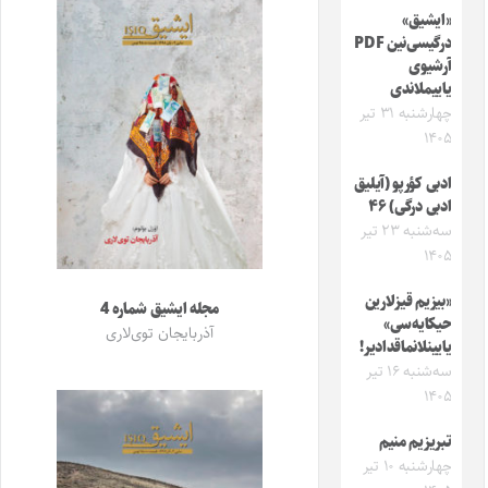
«ایشیق»
درگیسی‌نین PDF
آرشیوی
یاییملاندی
چهارشنبه ۳۱ تیر
۱۴۰۵
ادبی کؤرپو (آیلیق
ادبی درگی) ۴۶
سه‌شنبه ۲۳ تیر
۱۴۰۵
«بیزیم قیزلارین
مجله ایشیق شماره 4
حیکایه‌سی»
آذربایجان توی‌لاری
یایینلانماقدادیر!
سه‌شنبه ۱۶ تیر
۱۴۰۵
تبریزیم منیم
چهارشنبه ۱۰ تیر