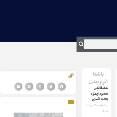
باشقا
اثرلریندن
تدقیقاتچی
«محرم ایماز»
وفات ائتدی
سه‌شنبه ۶ مرداد
۱۴۰۵