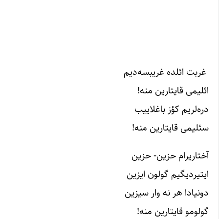
غربت ائلده غریبسه‌دیم
ائلیمی قایتارین منه!
دره‌لریم کؤز باغلاییب
سئلیمی قایتارین منه!
آختاریرام حزین- حزین
ایتیردیگیم گولون ایزین
دونیادا هر نه وار سیزین
گولومو قایتارین منه!