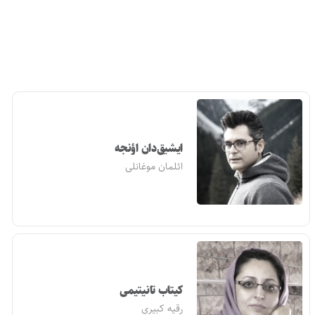
ایشیق‌دان اؤنجه
ائلمان موغانلی
کیتاب تانیتیمی
رقیه کبیری