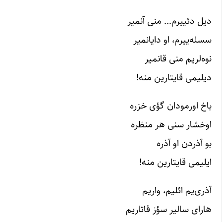
دیل دئییرم… منی آنمیر
سسله‌ییرم، او دایانمیر
نوه‌لریم منی قانمیر
دیلیمی قایتارین منه!
باخ اورمودان گؤی خزره
اوخشار سنی هر منظره
بو آذردن او آذره
ایلیمی قایتارین منه!
آذری‌یم ائلیم، واریم
هارای سالیر سؤز قاتاریم