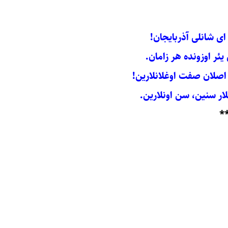
 شانلی آذربایجان!
یئر اوزونده هر زامان.
اصلان صفت اوغلانلارین!
نلار سنین، سن اونلارین.
*