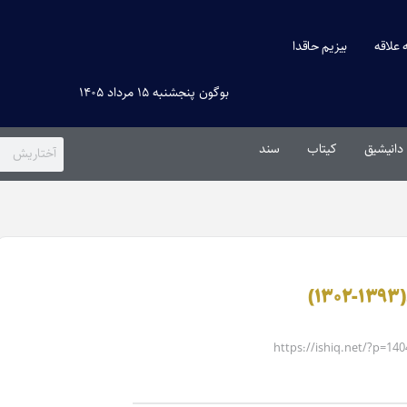
ه علاقه
بیزیم حاقدا
بوگون پنجشنبه ۱۵ مرداد ۱۴۰۵
دانیشیق
کیتاب
سند
)
https://ishiq.net/?p=140