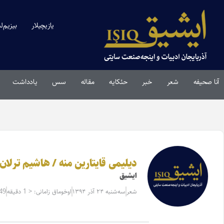
یازیچیلار
بیزیم‌ل
آنا صحیفه
شعر
خبر
حئکایه
مقاله‌
سس
یادداشت
دیلیمی قایتارین منه / هاشیم ترلان(۱۳۹۳-۱۳۰۲
ایشیق
شعر
سه‌شنبه ۲۴ آذر ۱۳۹۴
اوخوماق زامانی: < 1 دقیقه
49