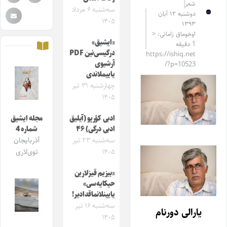
شعر
سه‌شنبه ۶ مرداد
دوشنبه ۱۲ آبان
۱۴۰۵
۱۳۹۳
اوخوماق زامانی: <
«ایشیق»
1 دقیقه
درگیسی‌نین PDF
https://ishiq.net
آرشیوی
/?p=10523
یاییملاندی
چهارشنبه ۳۱ تیر
۱۴۰۵
ادبی کؤرپو (آیلیق
مجله ایشیق
ادبی درگی) ۴۶
شماره 4
سه‌شنبه ۲۳ تیر
آذربایجان
۱۴۰۵
توی‌لاری
«بیزیم قیزلارین
حیکایه‌سی»
یایینلانماقدادیر!
سه‌شنبه ۱۶ تیر
یارالی دورنام
۱۴۰۵