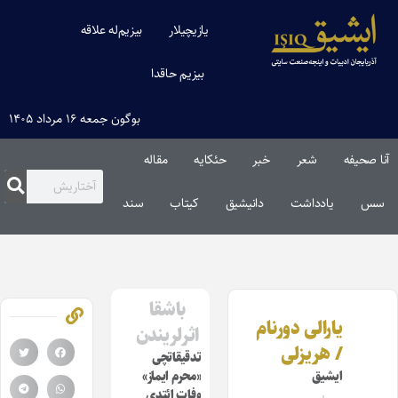
یازیچیلار
بیزیم‌له علاقه
بیزیم حاقدا
بوگون جمعه ۱۶ مرداد ۱۴۰۵
آنا صحیفه
شعر
خبر
حئکایه
مقاله‌
سس
یادداشت
دانیشیق
کیتاب
سند
باشقا
یارالی دورنام
اثرلریندن
/ هریزلی
تدقیقاتچی
ایشیق
«محرم ایماز»
وفات ائتدی