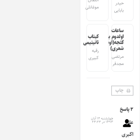
ائلمان
حیدر
موغانلی
بابایی
ساعات
اولدوم بیر
کیتاب
گئجه(اوشاق
تانیتیمی
شعری)
رقیه
مرتضی
کبیری
مجدفر
چاپ
۲ پاسخ
چهارشنبه ۱۴ آبان
علی
۱۳۹۳ در ۲۳:۲۳
اکبری