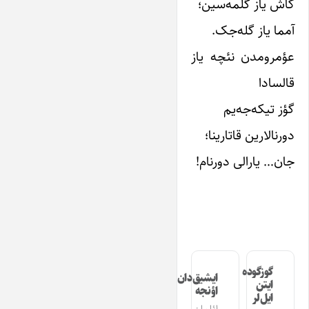
کاش یاز گلمه‌سین؛
آمما یاز گله‌جک.
عؤمرومدن نئچه یاز
قالسادا
گؤز تیکه‌جه‌یم
دورنالارین قاتارینا؛
جان… یارالی دورنام!
گوزگوده
ایشیق‌دان
ایتن
اؤنجه
ایل‌لر