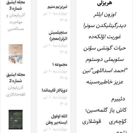
هریزلی
مجله ایشیق
تبریزیم منیم
شماره 3
اوزون ایللر
چهارشنبه ۱۰ تیر
آذربایجان و
۱۴۰۵
مهاجرت
دیدرگینلیکدن سونرا
مساله‌سی
سئچیلمیش
غوربت اؤلکه‌ده
اثرلر(معجز)
چهارشنبه ۱۰ تیر
حیات گونشی سؤنن
۱۴۰۵
سئویملی دوستوم
مجموعه ۱
“احمد اسداللهی”نین
چهارشنبه ۱۰ تیر
مجله ایشیق
۱۴۰۵
عزیز خاطیره‌سینه
شماره 2
آذربایجان
دورنالار قاییداندا
قفه‌خانالاری
چهارشنبه ۱۰ تیر
دئییرم
۱۴۰۵
کاش یاز گلمه‌سین؛
ائله اوغول
کؤچه‌ری قوشلاری
ایسته‌ییر وطن
چهارشنبه ۱۰ تیر
نئجه