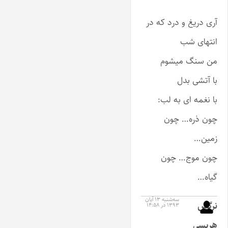
آری دریغ و درد که در
انتهای شب
من سنگ میشوم
با آتشی بدل
با نغمه ای به لب:
چون ذره… چون
زمین…
چون موج… چون
گیاه…
سه‌شنبه ۱۳ آبان
نرگس
۱۳۹۳ در ۱۴:۵۸
هریسی