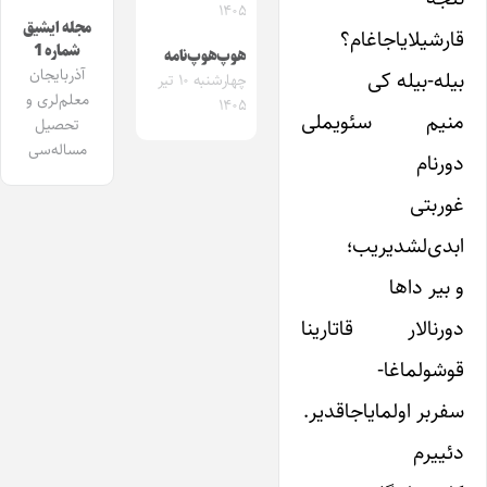
۱۴۰۵
مجله ایشیق
قارشیلایاجاغام؟
شماره 1
هوپ‌هوپ‌نامه
آذربایجان
بیله-بیله کی
چهارشنبه ۱۰ تیر
معلم‌لری و
۱۴۰۵
منیم سئویملی
تحصیل
مساله‌سی
دورنام
غوربتی
ابدی‌لشدیریب؛
و بیر داها
دورنالار قاتارینا
قوشولماغا-
سفربر اولمایاجاقدیر.
دئییرم