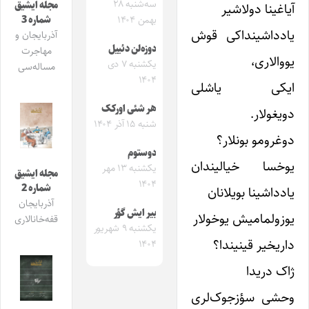
سه‌شنبه ۲۸
مجله ایشیق
آیاغینا دولاشیر
شماره 3
بهمن ۱۴۰۴
یادداشینداکی قوش
آذربایجان و
دوزه‌لن دئییل
مهاجرت
یووالاری،
یکشنبه ۷ دی
مساله‌سی
۱۴۰۴
ایکی یاشلی
هر شئی اورکک
دویغولار.
شنبه ۱۵ آذر ۱۴۰۴
دوغرومو بونلار؟
دوستوم
یوخسا خیالیندان
یکشنبه ۱۳ مهر
مجله ایشیق
۱۴۰۴
شماره 2
یادداشینا بویلانان
آذربایجان
بیر ایش گؤر
یوزولمامیش یوخولار
قفه‌خانالاری
یکشنبه ۹ شهریور
داریخیر قینیندا؟
۱۴۰۴
ژاک دریدا
وحشی سؤزجوک‌لری