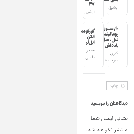
۴۷
ایشیق
ایشیق
«اومسوق»
گوزگوده
رومانیندا
ایتن
دیل، سؤز،
ایل‌لر
یادداش
حیدر
کبری
بابایی
میرحسینی
چاپ
دیدگاهتان را بنویسید
نشانی ایمیل شما
منتشر نخواهد شد.