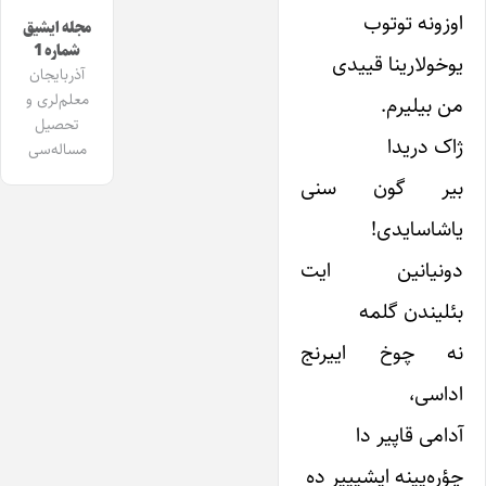
اوزونه توتوب
مجله ایشیق
شماره 1
یوخولارینا قییدی
آذربایجان
معلم‌لری و
من بیلیرم.
تحصیل
ژاک دریدا
مساله‌سی
بیر گون سنی
یاشاسایدی!
دونیانین ایت
بئلیندن گلمه
نه چوخ اییرنج
اداسی،
آدامی قاپیر دا
چؤره‌یینه ایشیییر ده