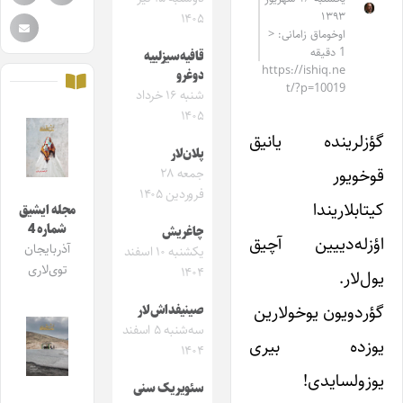
۱۳۹۳
۱۴۰۵
اوخوماق زامانی: <
1 دقیقه
قافیه‌سیزلییه
https://ishiq.ne
دوغرو
t/?p=10019
شنبه ۱۶ خرداد
۱۴۰۵
گؤزلرینده یانیق
پلان‌لار
قوخویور
جمعه ۲۸
فروردین ۱۴۰۵
کیتابلاریندا
مجله ایشیق
شماره 4
چاغریش
اؤزله‌دییین آچیق
آذربایجان
یکشنبه ۱۰ اسفند
توی‌لاری
۱۴۰۴
یول‌لار.
گؤردویون یوخولارین
صینیفداش‌لار
سه‌شنبه ۵ اسفند
یوزده بیری
۱۴۰۴
یوزولسایدی!
سئویریک سنی