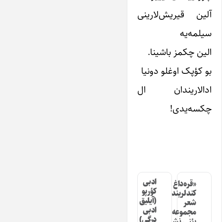
آلین قیریش‌لارینی
سیلمه‌یه
الین چکمز باشینا.
بو کؤپک اوغلو دونیا
ادالاریندان ال
چکسه‌یدی!
ادبی
«قره‌داغ
کؤرپو
کندلرینده»
(آیلیق
شعر
ادبی
مجموعه‌سینین
درگی)
یئنی نشری