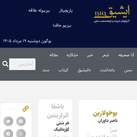
یازیچیلار
بیزیم‌له علاقه
بیزیم حاقدا
بوگون دوشنبه ۱۹ مرداد ۱۴۰۵
آنا صحیفه
شعر
خبر
حئکایه
مقاله‌
سس
یادداشت
دانیشیق
کیتاب
سند
باشقا
یوخولارین
اثرلریندن
ناصر داوران
هر شئی
گؤزه‌للیک
شعر
دوشنبه ۱۵ تیر
یکشنبه ۱۶ شهریور