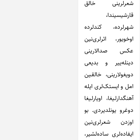
شعرلرینی خالق
قارشیسیندا،
شهرلرده، کند‌لرده
اوخویور، اثرلری‌نین
عکس صدالارینی
دینله‌ییر و بدیعی
دویغولارینی، خالقـین
امل و ایستک‌لری ایله
آهنگدارلـیغا، اویارلـیغا
دوغرو یونلدیردی. بو
اوزدن شعرلری‌نین
ایفاده‌لری ساده‌لشیر،