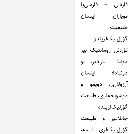
قارشی – قارشی‌یا
قویاراق، اینسان
طبیعیت
گؤزل‌لیک‌لریندن
تؤره‌نن رومانتیک بیر
دونیا یارادیر. بو
دونیادا: اینسان
آرزولاری، دویغو و
دوشونجه‌لری، طبیعت
گؤزلیک‌لرینده
جانلانـیر و طبیعت
گؤزل‌لیک‌لری ایسه،