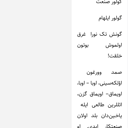
گولور صنعت
گولور ایلهام
گونش تک نورا غرق
اولموش بوتون
خلقت!
صمد وورغون
اؤلکه‌سینی، اوبا – اوبا،
اویماق– اویماق گزن،
ائللرین طالعی ایله
یاخـین‌دان بلد اولان
صنعتکار ایدی. او