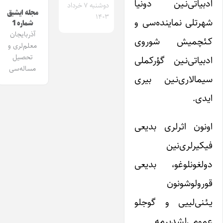
ادبیاتی‌نـین دونیا
دوشنبه ۷ خرداد
مجله ایشیق
۱۴۰۳
شهرتلی نماینده‌سی و
شماره 1
آذربایجان
کـئچمیش شوروی
معلم‌لری و
تحصیل
ادبیاتی‌نـین گؤرکملی
مساله‌سی
سیمالاری‌نـین بیری
ایدی.
اونون اثرلری بدیعی
فیکیرلری‌نین
دولغونلوغو، بدیعی
قورولوشونون
یـئـنی‌لییی و گوجلو
عمومی‌لشدیرمه