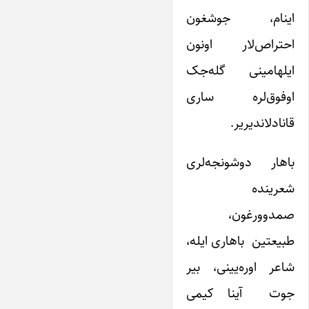
اینام، جوشغون
احتراص‌لار اونون
ایلهامینی گله‌جک
اوفوق‌لره ساری
قانادلاندیریر.
باهار دوشونجه‌لری
شعرینده
صمدوورغون،
طبیعتین باهاری ایله،
شاعر اوره‌‌یینی، بیر
جوت آینا کیمی