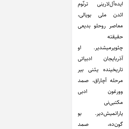
ایده‌آل‌لارینی ترنّوم
ائدن ملی بویالی،
معاصر روحلو بدیعی
حقیقته
چئویرمیشدیر. او
آذربایجان ادبیاتی
تاریخینده یـئـنی بیر
مرحله آچاراق، صمد
وورغون ادبی
مکتبی‌نی
یاراتمیش‌دیر. بو
گون‌ده، صمد