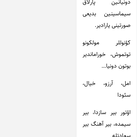
دونیانـین پارلاق
سیماسینـین بدیعی
صورتینی یارادیر.
کؤنوللر مولکونو
توتموش، خوراماندیر
بوتون دونیا…
امل، آرزو، خیال،
سئودا
اؤتور بیر سازدا، بیر
سیمده، بیر آهنگ بیر
سعادتله