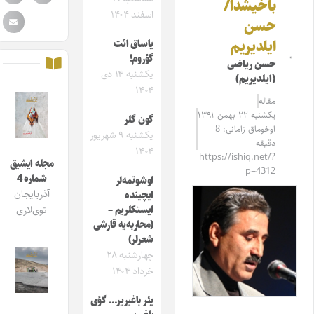
باخـیشدا/
اسفند ۱۴۰۴
حسن
ایلدیریم
یاساق ائت
گؤروم!
حسن ریاضی
یکشنبه ۱۴ دی
(ایلدیریم)
۱۴۰۴
مقاله‌
یکشنبه ۲۲ بهمن ۱۳۹۱
گون گلر
اوخوماق زامانی: 8
یکشنبه ۹ شهریور
دقیقه
۱۴۰۴
https://ishiq.net/?
مجله ایشیق
p=4312
شماره 4
اوشوتمه‌لر
آذربایجان
ایچینده
ایستکلریم –
توی‌لاری
(محاربه‌یه قارشی
شعرلر)
چهارشنبه ۲۸
خرداد ۱۴۰۴
یئر باغیریر… گؤی