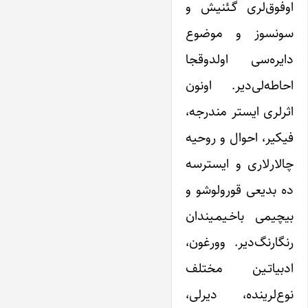
اوفوق‌لری گـئنیش و
سونسوز و موضوع
دایره‌سی اولدوقجا
احاطه‌لی‌دیر. اونون
اثرلری ایستر مندرجه،
فیکیر، احوال و روحیه
چالارلاری و ایسترسه
ده بدیعی قورولوشو و
بیچیمی باخـیمـیندان
رنگارنگ‌دیر. وورغون،
ادبیاتـین مختلف
نوع‌لرینده، دیرلی،