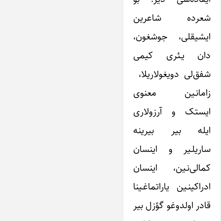
شعرده شاعرین
ایشیقلی، جوشغون،
دان یـئری کیمی
شفق‌لی دویغولاریلا،
زامانـین معنوی
ایستک‌ و آرزولاری
ایله بیر بیرینه
ساریلـیر و اینسان
کمالی‌‌نـین، اینسان
ادراکینـین یاراتماغـینا
قادر اولدوغو گؤزل بیر