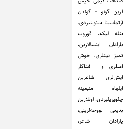
صداقت کیمی حیسّ
لرین گونو – گوندن
آرتماسینا سئوینیردی.
بئله لیکه، قوروب
یارادان اینسالارین،
تمیز نیـتلری، خوش
امللری و فداکار
ایش‌لری شاعرین
ایلهام منبعینه
چئویریلیردی. اونلارین
بدیعی لووحه‌لرینی،
یارادان شاعر،