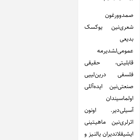
صمدوورغون
شعری‌نین یوکسک
بدیعی
عمومی‌لشدیرمه
قابلیـتی، حقیقی
فلسفی درین‌لییی
صنعتی‌نین ایده‌آللی
اولماسیندان
آسیلی‌دیر. اونون
اثرلری‌نین ماهیـتینی
ایشیقلاندیران یالنـیز و