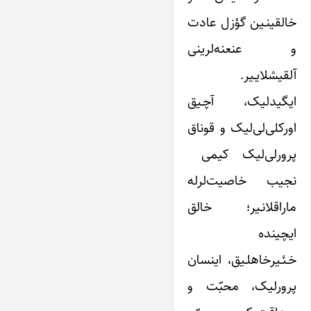
خالقینـین گؤزل عادت
و عنعنه‌لرینی
آلقیشلایـیر.
ایگیدلیک، آچـیق
اور‌کلی‌لی‌لیک و قوناق
پرورلی‌لیک کیمی
نجیب خاصیت‌لرله
ماراقلانـیر؛ خالق
ایچینده
خـئـیرخاهلـیق، اینسان
پرورلیک، محبّت و