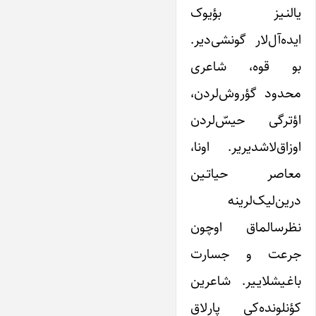
یالنـیز بؤیوک
ایده‌آل‌لار گونشی‌دیر.
بو قوه، شاعری
محدود گؤروش‌لردن،
اؤترگی حیسّ‌‌لردن
اوزاق‌لاشدیریر. اونا،
معاصر حیاتـین
درین‌لیک‌لرینه
نظرسالماق اوچون
جرعت و جسارت
باغـیشلایـیر. شاعرین
کؤنلونده‌کی پارلاق