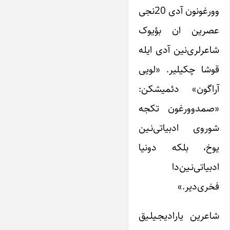
وورغونون آدی 20نجی
عصرین ان بؤیوک
شاعرلری‌نین آدی ایله
قوشا چکیلیر. «لویی
آراگون» دئمیشکن:
«صمدوورغون تکجه
شوروی ادبیاتی‌نـین
یوخ، بلکه دونیا
ادبیاتی‌نـین‌دا
فخری‌دیر.»
شاعرین یارادیجـیلـیق