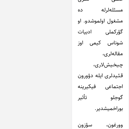
مسئله‌لرله ده
مشغول اولموشدو. او
گؤرکملی ادبیات
شوناس کیمی اوز
مقاله‌لری،
چـیخـیش‌لاری،
قـئـیدلری ایله دؤورون
اجتماعی فیکیرینه
گوجلو تأثیر
بوراخمیشدیر.
وورغون، سؤزون