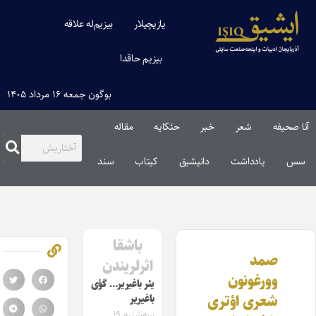
یازیچیلار
بیزیم‌له علاقه
بیزیم حاقدا
بوگون جمعه ۱۶ مرداد ۱۴۰۵
آنا صحیفه
شعر
خبر
حئکایه
مقاله‌
سس
یادداشت
دانیشیق
کیتاب
سند
باشقا
صمد
اثرلریندن
وورغونون
یئر باغیریر… گؤی
شعری اؤتری
باغیریر
سه‌شنبه ۱۹