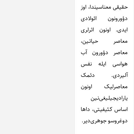
حقیقی معناسیندا، اوز
دؤورونون ائولادی
ایدی. اونون اثرلری
معاصر حیاتـین،
معاصر دؤورون آب
هواسی ایله نفس
آلـیردی. دئمک
معاصرلیک اونون
یارادیجـیلـیغی‌‌نـین
اساس کـئیفیـتی، داها
دوغروسو جوهری‌دیر.