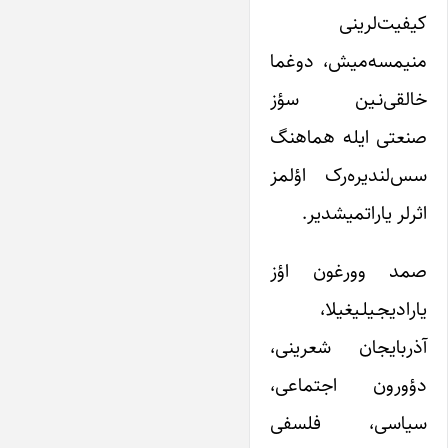
کیفیت‌لرینی
منیمسه‌میش، دوغما
خالقی‌نـین سؤز
صنعتی ایله هماهنگ
سس‌لندیره‌رک اؤلمز
اثرلر یاراتمیشدیر.
صمد وورغون اؤز
یارادیجـیلـیغیلا،
آذربایجان شعرینی،
دؤورون اجتماعی،
سیاسی، فلسفی