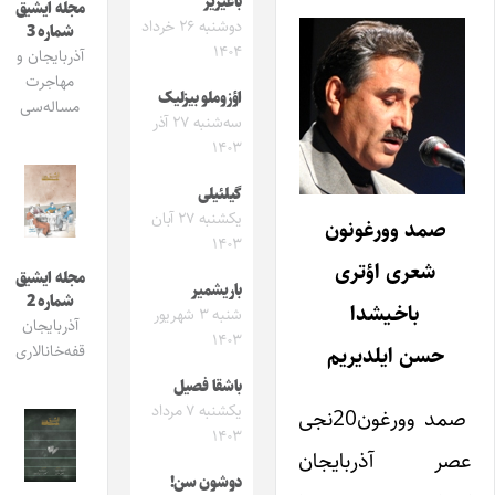
باغیریر
مجله ایشیق
دوشنبه ۲۶ خرداد
شماره 3
۱۴۰۴
آذربایجان و
مهاجرت
اؤزوملو بیزلیک
مساله‌سی
سه‌شنبه ۲۷ آذر
۱۴۰۳
گیلئیلی
یکشنبه ۲۷ آبان
صمد وورغونون
۱۴۰۳
شعری اؤتری
مجله ایشیق
باریشمیر
شماره 2
باخـیشدا
شنبه ۳ شهریور
آذربایجان
۱۴۰۳
حسن ایلدیریم
قفه‌خانالاری
باشقا فصیل
یکشنبه ۷ مرداد
صمد وورغون20نجی
۱۴۰۳
عصر آذربایجان
دوشون سن!