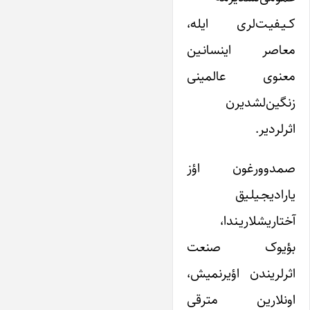
کــیـفیـت‌لری ‌ایله،
معاصر اینسانـین
معنوی عالمینی
زنگین‌لشدیرن
اثرلردیر.
صمدوورغون اؤز
یارادیجـیلـیق
آختاریشلاریـندا،
بؤیوک صنعت
اثرلریندن اؤیرنمیش،
اونلارین مترقی