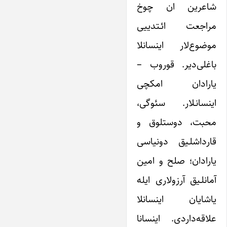
شاعرین ان چوخ
مراجعت ائـتدییی
موضوع‌لار اینسانلا
باغلی‌دیر. قوروب –
یارادان امکچی
اینسانـلار. سئوگی،
محبت، دوستلوق و
قارداشلـیق دونیاسی
یارادان؛ صلح و امین
آمانلـیق آرزولاری ایله
یاشایان اینسانلا
علاقه‌داردی. اینسانا