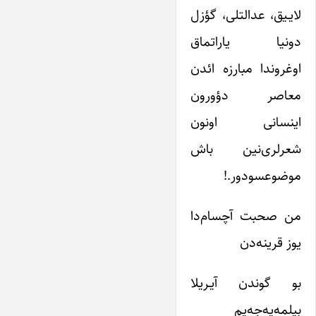
لایـیق، عدالتلی، گؤزل
دونیا یاراتماق
اوغروندا مبارزه ائدن
معاصر دؤورون
اینسانی اونون
شعرلری‌نین باش
موضوعسودور.!
من صحبت آچسام‌دا
یوز قرینه‌دن
بو گوندن آیـریلا
بیلمه‌یه‌جه‌یم