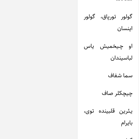
گولور تورپاق، گولور
اینسان
او چـیخمیش یاس
لباسیندان
سما شفاف
چیچکلر صاف
یـئرین قلبینده توی،
بایرام