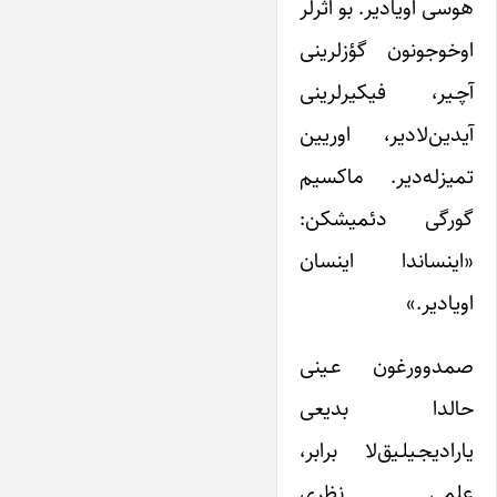
هوسی اویادیر. بو اثرلر
اوخوجونون گؤز‌لرینی
آچـیر، فیکیرلرینی
آیدین‌لادیر، اور‌یین
تمیزله‌دیر. ماکسیم
گورگی دئمیشکن:
«اینساندا اینسان
اویادیر.»
صمدوورغون عـینی
حالدا بدیعی
یارادیجـیلـیق‌لا برابر،
علمی نظری