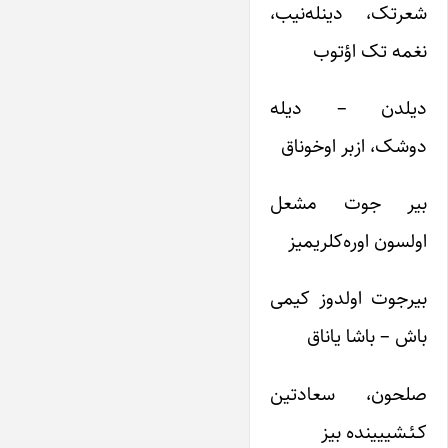
شعرتک، دینله‌نیب،
نغمه تک اؤتوب
دیلدن – دیله
دوشک، ازبر اوخوناق
بیر جوت مشعل
اولسون اور‌ه‌کلریمیز
بیرجوت اولدوز کیمی
باش – باشا یاناق
صلحون، سعادتین
کـئـشییینده بیز