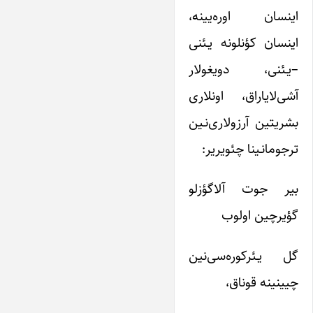
اینسان اور‌ه‌یینه،
اینسان کؤنلونه یـئنی
–یـئنی، دویغولار
آشی‌لایاراق، اونلاری
بشریتین آرزولاری‌نـین
ترجومانـینا چئویریر:
بیر جوت آلاگؤزلو
گؤیرچین اولوب
گل یـئرکوره‌سی‌نین
چیینینه قوناق،