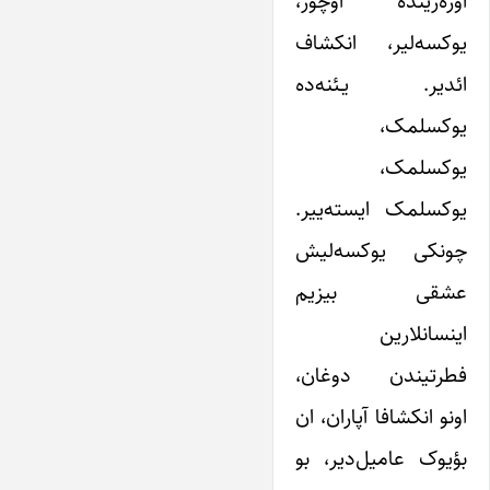
اوزه‌رینده اوچور،
یوکسه‌لیر، انکشاف
ائدیر. یـئنه‌ده
یوکسلمک،
یوکسلمک،
یوکسلمک ایسته‌ییر.
چونکی یوکسه‌لیش
عشقی بیزیم
اینسانلارین
فطرتیندن دوغان،
اونو انکشافا آپاران، ان
بؤیوک عامیل‌دیر، بو