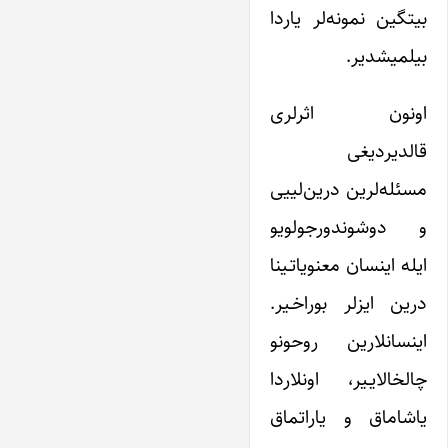
بیتگین نمونه‌لر یاردا
بیلمیشدیر.
اونون اثرلری
قالدیردیغی
مسئله‌لرین درین‌لییی
و دوشوندورجولویو
ایله اینسان معنویاتـینا
درین ایزلر بوراخـیر.
اینسانلارین روحونو
چالخالایـیر، اونلاردا
یاشاماق و یاراتماق