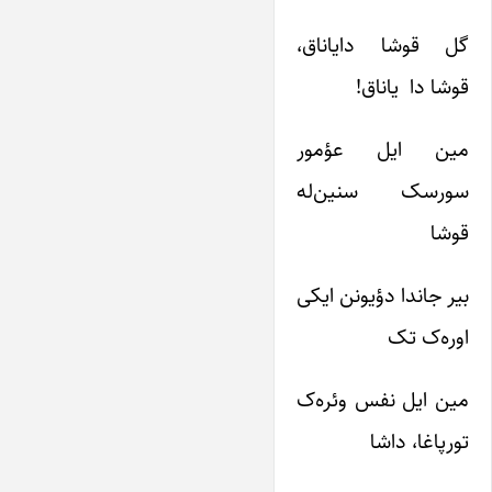
گل قوشا دایاناق،
قوشا دا یاناق!
مین ایل عؤمور
سورسک سنین‌له
قوشا
بیر جاندا دؤیونن ایکی
اور‌ه‌ک تک
مین ایل نفس وئر‌ه‌ک
تورپاغا، داشا