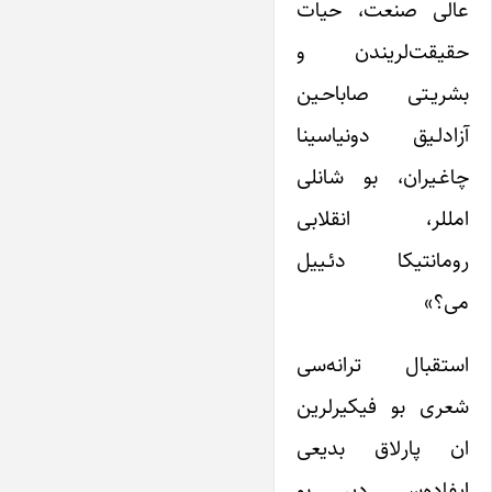
عالی صنعت، حیات
حقیقت‌لریندن و
بشریـتی صاباحـین
آزادلـیق دونیاسینا
چاغـیران، بو شانلی
امللر، انقلابی
رومانتیکا دئـییل
می؟»
استقبال ترانه‌سی
شعری بو فیکیرلرین
ان پارلاق بدیعی
ایفاده‌سی دیر. بو