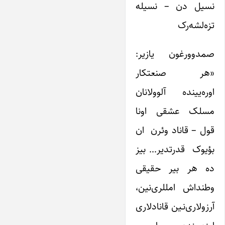
نسیل دن – نسیله
تزه‌لشه‌ر‌ک
صمدوورغون یازیر:
«هر صنعتکار
اوره‌‌یینده آلوولانان
مسلک عشقی اونا
قول – قاناد وئرن ان
بؤیوک قدرتدیر… بیز
ده هر بیر حقیقی
وطنداش امللری‌نین،
آرزولاری‌نـین قانادلاری