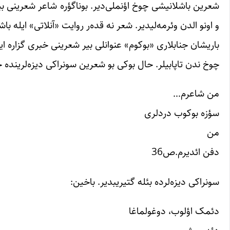
شعرین باشلانیشی چوخ اؤنملی‌دیر. بوناگؤره شاعر شعرینی بی
و اونو الدن وئرمه‌لیدیر. شعر نه قده‌ر روایت «آنلاتی» ایله باش
باریشان جنابلاری «بوکوم» عنوانلی بیر شعرینی خبری گزاره ا
چوخ ندن تاپابیلر. حال بوکی بو شعرین سونراکی دیزه‌لرینده چ
من شاعرم…
سؤزه بوکوب دردلری
من
دفن ائدیرم.ص36
سونراکی دیزه‌لرده بئله گتیریبدیر. باخین:
دئمک اؤلوب، دوغولماغا