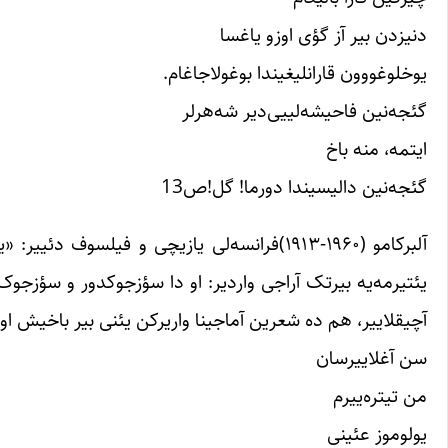
دنیزدن بیر آز گؤی اوزو یاغسا
یوخلوغووون قارانلیغیندا بوغولاجاغام.
گئجه‌نین فاحیشه‌لییی‌دیر شه‌هرلر
ایتمه، منه باخ
گئجه‌نین دالیسیندا دورما! گل!ص13
آلبرکامو (۱۹۶۰-۱۹۱۳)فرانسه‌لی یازیچی و فیلسو
یئتیرمه‌یه بیرتک آراجی واردیر: او دا سؤزجوکدور و سؤزجوک
آچیقلاییر، هم ده شعرین آماجینا واریرکن یئنی بیر باخیش اورت
سن آغلاییرسان
من تیتره‌ییرم
یولوموز عئینی