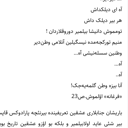
آه ای دیلکداش
هر بیر دیلک داش
تومموش دانیشا بیلمیر دوروقلاردان !
منیم تورکجه‌مده نیسگیلین آنلامی وطن‌دیر
وطنین سسله‌نیشی آه…
آه…
آه..
آنا بیزه وطن گلمه‌یه‌جک!
«فرغانه» اؤلموش.ص23
باریشان جنابلاری عشقین تعریفینده بیرنئچه پارادوکس قاپسام
بیر شئی عاید اولابیلمیر و بلکه بو اؤزو عشقین تاریخ بویو