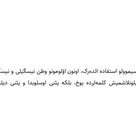
 سیموولو استفاده ائده‌رک، اونون اؤلومونو وطن نیسگیلی و نیس
بلونلاشمیش کلمه‌لرده یوخ، بلکه یئنی اوسلوبدا و یئنی دیلد