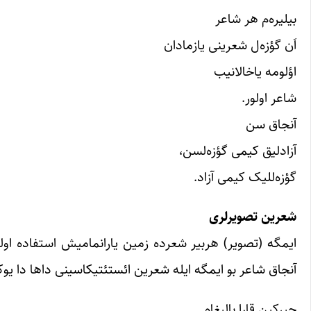
بیلیره‌م هر شاعر
اَن گؤزه‌ل شعرینی یازمادان
اؤلومه یاخالانیب
شاعر اولور.
آنجاق سن
آزادلیق کیمی گؤزه‌لسن،
گؤزه‌للیک کیمی آزاد.
شعرین تصویرلری
ایمگه (تصویر) هربیر شعرده زمین یارانمامیش استفاده اولون
آنجاق شاعر بو ایمگه ایله شعرین ائستئتیکاسینی داها دا یوکسل
چیرکین قارا بالیغام