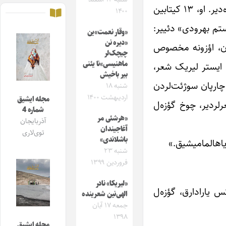
خسرو باریشان آذربایجان ادبیاتیندا چوخ زاماندیر دورمادان و یورولمادان چالیشیر و حالا یئنه ده چالیشماغا دوام ائتمکده‌دیر. او، ۱۳ کیتابین
۱۴۰۰
رستم بهرودی» دئییر:
«وقار نعمت»ین
«دیره نن
ه‌ن، اؤزونه مخصوص
چیچک‌لر
ماهنیسی»نا یئنی
، ایستر لیریک شعر،
بیر باخیش
 چارپان سوژئت‌لردن
شنبه ۱۸
اردیبهشت ۱۴۰۰
مجله ایشیق
رلردیر، چوخ گؤزه‌ل
شماره 4
«هرشئی مر
آذربایجان
آغاجیندان
توی‌لاری
باشلاندی»
یاهالمامیشیق.»
شنبه ۲۳
فروردین ۱۳۹۹
«لیریکا» نادر
س یارادارق، گؤزه‌ل
الهی‌نین شعرینده
جمعه ۱۷ آبان
۱۳۹۸
مجله ایشیق