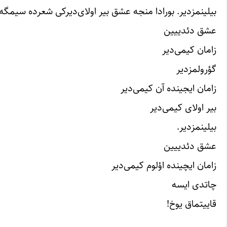
بیلینمزدیر. بورادا منجه عشق بیر اولای‌دیرکی شعرده سیمگه‌ی
عشق دئدییین
زامان کیمی‌دیر
گؤرولمزدیر
زامان ایجینده آن کیمی‌دیر
بیر اولای کیمی‌دیر
بیلینمزدیر.
عشق دئدییین
زامان ایچینده اؤلوم کیمی‌دیر
چاتدی ایسه
قاییتماق یوخ!