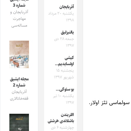
شماره 3
آذربایجان
آذربایجان و
یکشنبه ۲۰ مرداد
مهاجرت
۱۳۹۸
مساله‌سی
یالنیزلیق
جمعه ۲۸ دی
۱۳۹۷
کیشی
اولسایدیم…
پنجشنبه ۱۵
شهریور ۱۳۹۷
مجله ایشیق
شماره 2
بو سئوگی…
آذربایجان
یکشنبه ۱۰ تیر
قفه‌خانالاری
سولماسی تئز اولار.
۱۳۹۷
اللریندن
باشلاندی هرشئی
چهارشنبه ۶ دی