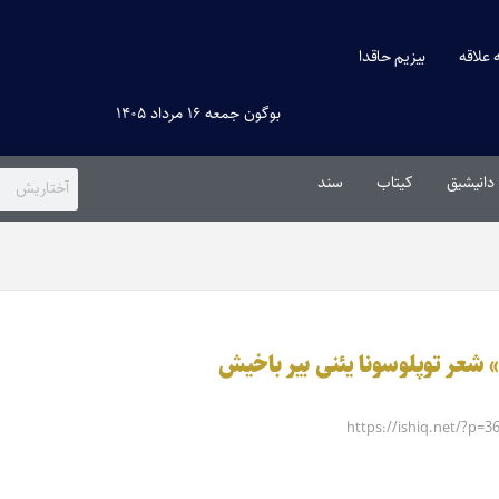
ه علاقه
بیزیم حاقدا
بوگون جمعه ۱۶ مرداد ۱۴۰۵
دانیشیق
کیتاب
سند
 شعر توپلوسونا یئنی بیر باخیش
https://ishiq.net/?p=3