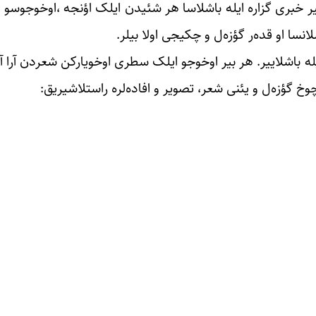
ر خبری گزاره ایله باشلاسا هر شئیدن ایلک اؤنجه ،اوخوجوسو ا
لانسا او قده‌ر گؤزه‌ل و چکیجی اولا بیلر.
یله باشلاییر. هر بیر اوخوجو ایلک سطری اوخویارکن شعردن آرا آ
وخ گؤزه‌ل و یئنی شعر، تصویر و افاده‌لره راستلاشیریق: