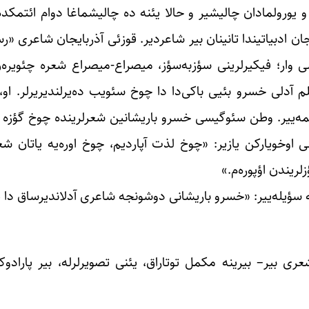
جان ادبیاتیندا تانینان بیر شاعردیر. قوزئی آذربایجان شاعری «
ی وار؛ فیکیرلرینی سؤزبه‌سؤز، میصراع-میصراع شعره چئویر
م آدلی خسرو بئیی باکی‌دا دا چوخ سئویب ده‌یرلندیریرلر. او
ر ائتمه‌ییر. وطن سئوگیسی خسرو باریشانین شعرلرینده چوخ گؤزه
 اوخویارکن یازیر: «چوخ لذت آپاردیم، چوخ اوره‌یه یاتان شع
ریندن اؤپوره‌م.»
 سؤیله‌ییر: «خسرو باریشانی دوشونجه شاعری آدلاندیرساق دا 
عری بیر– بیرینه مکمل توتاراق، یئنی تصویرلرله، بیر پارادوک