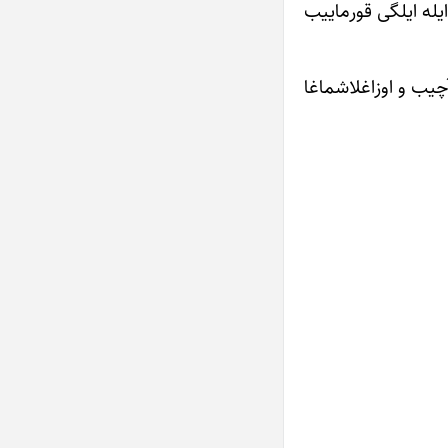
یله ایلگی قورماییب
چیب و اوزاغلاشماغا