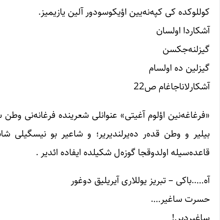
کوللوکده کی کپه‌نه‌یین اؤیکوسودور آلین یازیمیز.
آشکاردا اولسان
گیزلنه‌جکسن
گیزلین ده اولسام
آشکارلاناجاغام ص22
«فرغا‌غه‌نین اؤلوم آغیتی» عنوانلی شعرینده فرغانه‌نی وطن
بیلیر و وطن قده‌ر ده‌یرلندیریر؛ و شاعیر بو نیسگیلی شا
قاعده‌سیله اولدوقجا گوزه‌ل شکیلده ایفاده ائدیر .
آه…..باکی – تبریز یوللاری آیریلیق دوغور
حسرت ساغیر….
ساغیردیر.!