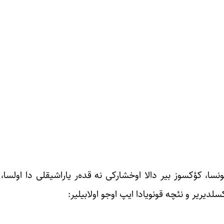
سا، کؤکسوز بیر دالا اوخشارکی نه قده‌ر یاراشیقلی دا اولسا، 
دیریر و نئچه قونویادا ایپ اوجو اولابیلیر: