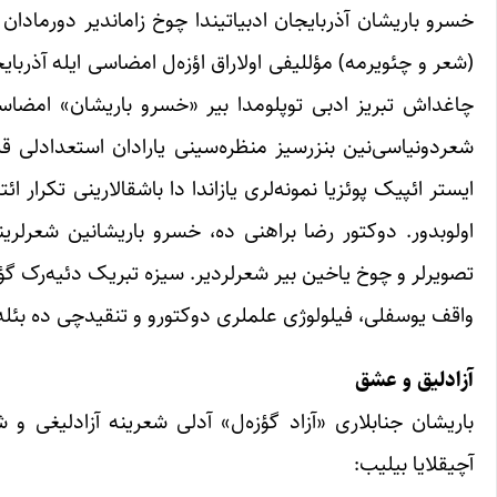
(شعر و چئویرمه) مؤللیفی اولاراق اؤزه‌ل امضاسی ایله آذربای
چاغداش تبریز ادبی توپلومدا بیر «خسرو باریشان» امضاس
شعردونیاسی‌نین بنزرسیز منظره‌سینی یارادان استعدادلی قل
ایستر ائپیک پوئزیا نمونه‌لری یازاندا دا باشقالارینی تکرا
اولوبدور. دوکتور رضا براهنی ده، خسرو باریشانین شعرلرینی
تصویرلر و چوخ یاخین بیر شعرلردیر. سیزه تبریک دئیه‌رک گؤزل
واقف یوسفلی، فیلولوژی علملری دوکتورو و تنقیدچی ده بئله
آزادلیق و عشق
باریشان جنابلاری «آزاد گؤزه‌ل» آدلی شعرینه آزادلیغی و ش
آچیقلایا بیلیب: