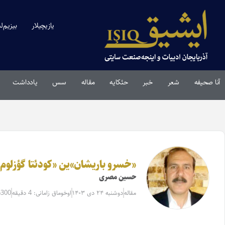
یازیچیلار
بیزیم‌ل
آنا صحیفه
شعر
خبر
حئکایه
مقاله‌
سس
یادداشت
«خسرو باریشان»ین «کودئتا گؤزلوم»
حسین مصری
مقاله‌
دوشنبه ۲۴ دی ۱۴۰۳
اوخوماق زامانی: 4 دقیقه
6300