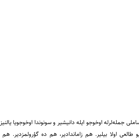
لی جمله‌لرله اوخوجو ایله دانیشیر و سونوندا اوخوجویا یالنیز 
 طالعی اولا بیلیر. هم زاماندادیر، هم ده گؤرولمزدیر. هم ب