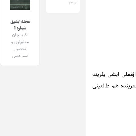
۱۳۹۶
مجله ایشیق
شماره 1
آذربایجان
معلم‌لری و
تحصیل
مساله‌سی
 بو اؤنملی ایشی یئرینه
شعرینده هم طالعینی