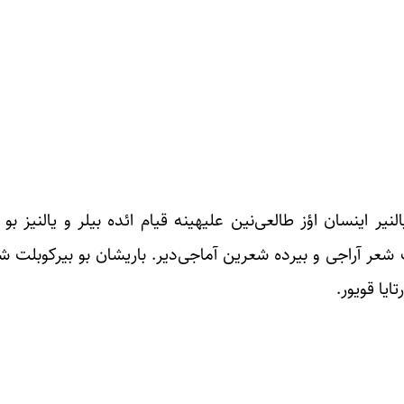
ف دئییر: «یالنیر اینسان اؤز طالعی‌نین علیهینه قیام ائده بیلر و یالنیز
 شعر آراجی و بیرده شعرین آماجی‌دیر. باریشان بو بیرکوبلت 
ایا قویور.