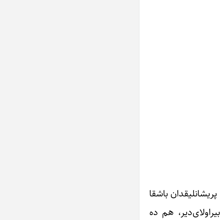
پریشانلیقدان باشقا
یراولای‌دیر، هم ده