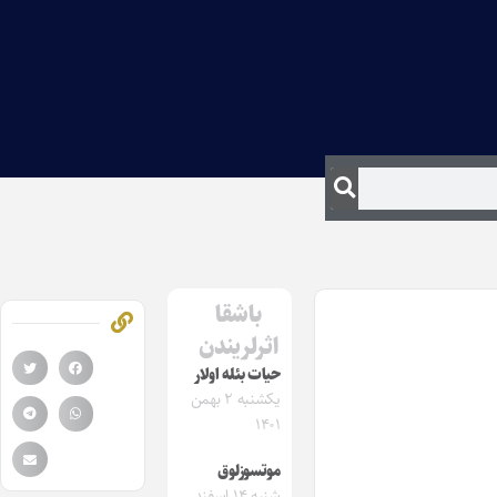
باشقا
اثرلریندن
حیات بئله اولار
یکشنبه ۲ بهمن
۱۴۰۱
موتسوزلوق
شنبه ۱۴ اسفند