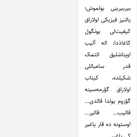
بیربیرینی بولموش؛
یالنیز فیزیکی اولاراق
کیفیت‌لی یونگول
کاغاذدا، اله آلیب
اویناشلیق ائتمک
قدر سامباللی
شکیلده، کیتاب
اولاراق گؤرمه‌سینه
گؤزوم یولدا قالدی…
قالیب… قالیر…
اوستونه ده قار یاغیر
کی یاغیر.