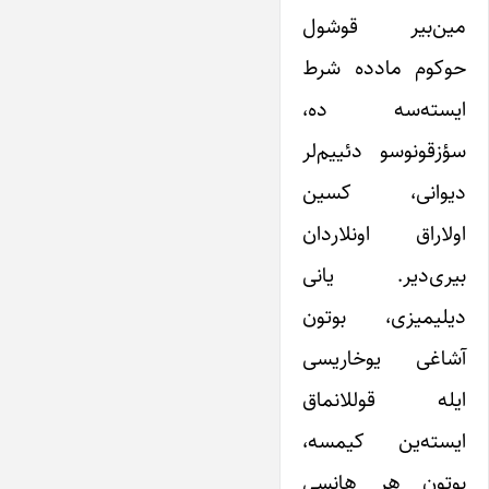
مین‌بیر قوشول
حوکوم مادده شرط
ایسته‌سه ده،
سؤزقونوسو دئییم‌لر
دیوانی، کسین
اولاراق اونلاردان
بیری‌دیر. یانی
دیلیمیزی، بوتون
آشاغی یوخاریسی
ایله قوللانماق
ایسته‌ین کیمسه،
بوتون هر هانسی