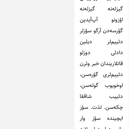
گیزله‌نه گیزله‌نه
اؤزونو آپ‌آیدین
گؤرسه‌دن آرگو سؤزلر
دئییم‌لر دیلین
دادلی دوزلو
قاتلاریندان خبر وئرن
دئییم‌لری گؤره‌سن،
اوخویوب گوله‎‌سن،
دئییب شاققا
چکه‌سن. لذت. سؤز
ایچینده سؤز وار