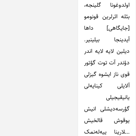
اولدوغونا گلینجه،
بئله اثرلرین قونومو
[جایگاهی] داها
آیدینجا بیلینیر.
دیلین لایه لایه اندر
دؤندر آت توت گؤتور
قوی ناز ایشوه گیزلی
آلایلی کینایه‌لی
یانیقیجیلی
گؤرسه‌دیشلی انیش
یوقوش قالخیش
…‍لارینا ییه‌له‌نمک