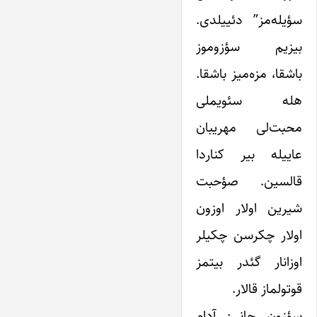
سؤیله‌مز” دئییلدی.
بیزیم سؤزوموز
باشقا، مزه‌میز باشقا.
هله سئویملی
محبت‌لی مهریبان
عاییله بیر کناردا
قالسین. صؤحبت
شیرین اولار اوزون
اولار چکرسن چکیلر
اوزانار گئدر بیتمز
قوتولماز قالار.
سؤزون جانی: آدام