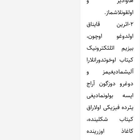
هاوادیر و
اولقونلاشماز.
۲-اثرین قایناق
اولدوغو اوچون،
بیزیم ائلئکترونیک
کیتاب اوخوتدورانلارا
آلیشمادیغیمز و
دوغرو دوزگون آراج
ایسه بولونمادیغی
یئرده فیزیکی اولاراق
کیتاب شکلینده،
کاغاذ اوزرینده