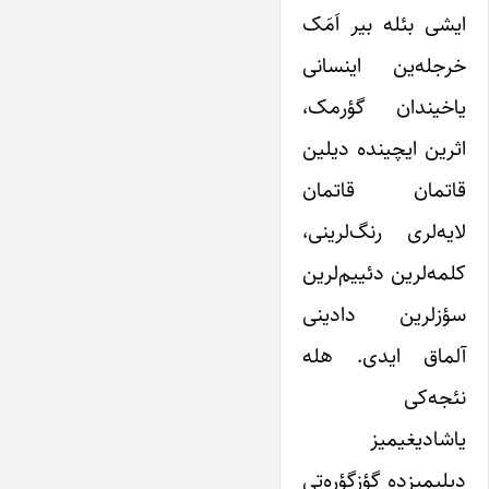
ایشی بئله بیر اَمَک
خرجله‌ین اینسانی
یاخیندان گؤرمک،
اثرین ایچینده دیلین
قاتمان قاتمان
لایه‌لری رنگ‌لرینی،
کلمه‌لرین دئییم‌لرین
سؤزلرین دادینی
آلماق ایدی. هله
نئجه‌کی
یاشادیغیمیز
دیلیمیزده گؤزگؤره‌تی