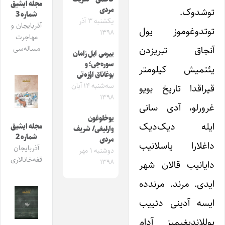
مجله ایشیق
توشدوک.
مردی
شماره 3
یکشنبه ۳ آذر
آذربایجان و
توتدوغوموز یول
۱۳۹۸
مهاجرت
آنجاق تبریزدن
مساله‌سی
ییرمی ایل زامان
سوره‌جی؛ و
یئتمیش کیلومتر
بوغاناق اؤزه‌تی
سه‌شنبه ۱۴ آبان
قیراقدا تاریخ بویو
۱۳۹۸
غرورلو، آدی سانی
یوخلوغون
ایله دیک‌دیک
مجله ایشیق
وارلیغی/ شریف
شماره 2
مردی
داغلارا یاسلانیب
آذربایجان
دوشنبه ۱ مهر
قفه‌خانالاری
۱۳۹۸
دایانیب قالان شهر
ایدی. مرند. مرندده
ایسه آدینی دئییب
یوللاندیغیمیز آدام