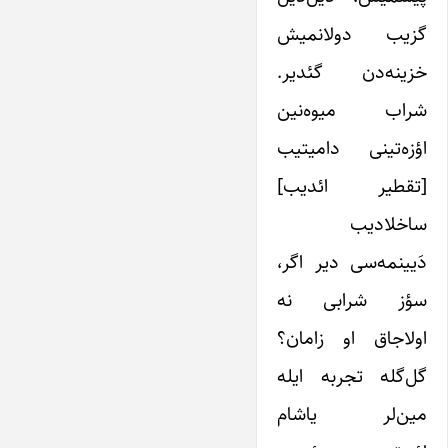
گزیب دولانمیش
خزینه‌دن گئدیر.
شراب میوه‌نین
اؤزه‌تینی دامیتیب
[تقطیر ائدیب]
ساخلادیب
دَیینمه‌سی دیر اگر،
سؤز شرابی نه
اولاجاق او زامان؟
گل‌گله تجربه ایله
مین‌لر یاشام