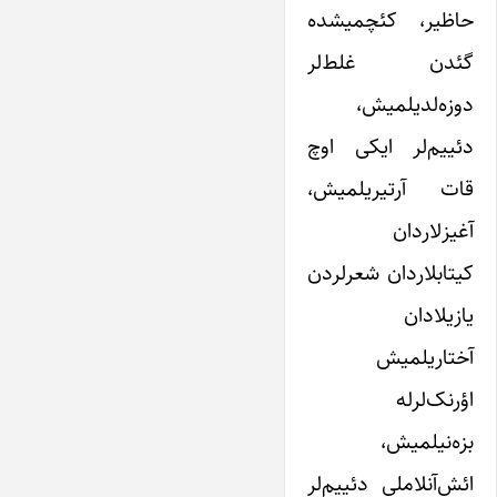
حاظیر، کئچمیشده
گئدن غلط‌لر
دوزه‌لدیلمیش،
دئییم‌لر ایکی اوچ
قات آرتیریلمیش،
آغیزلاردان
کیتابلاردان شعرلردن
یازیلادان
آختاریلمیش
اؤرنک‌لرله
بزه‌نیلمیش،
ائش‌آنلاملی دئییم‌لر