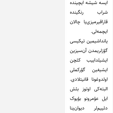
ایسه شیشه ایچینده
شراب رنگینده
قاراقیرمیزی‌یا چالان
ایچمه‌لی.
یانداشیمین تپکیسی
گؤزلریمدن آن‌سیزین
ایشیلداییب کئچن
ایشیغین گؤرکملی
اولدوغونا قانیتلادی.
البته‌‎کی اوتوز بئش
ایل عؤمرونو بؤیوک
دئییم‎‌لر دیوان‌ینا