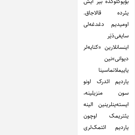
بؤیوکلوکده بیر ایش
یئرده قالاجاق.
اومیدیم دغدغه‌لی
سایغی‌دَیَر
اینسانلارین «کنایه‌لر
دیوانی»نین
یاییملانماسینا
یاردیم ائدرک اونو
سون منزیلینه،
ایسته‌ینلرینین الینه
یئتریمک اوچون
یاردیم ائتمک‌لری