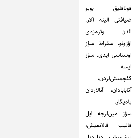
قوناقلیق بویو
ضیافتی الینه آلار،
الدن وئرمزدی
اؤزونو. سقراط سؤز
اوستاسی ایدی. سؤز
ایسه
کئچمیش‌لردن،
آتابابادان، آنالاردان
یادیگار.
سؤز مین‌لرجه ایل
قالیب قالانمیش،
پیشمیش، دیل‌دیل