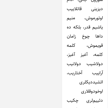
دیزینی قاتلاییب
اوتورموش، منیم
یاشیم قدر، بلکه ده
داها چوخ زامان
قویموش، کلمه
کلمه، آغیز آغیز،
دولاشیب دولانیب
آراییب آختاریب،
ائشیددیکلری
اوخودوقلاری
دئییم‌لری چکیب