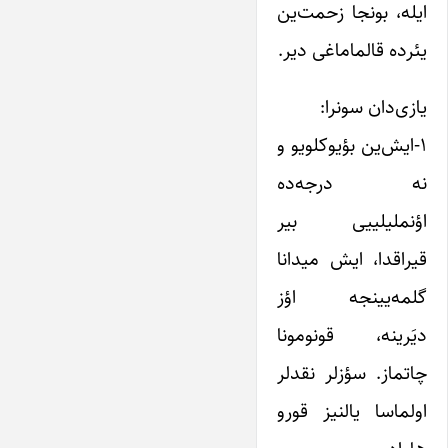
ایله، بونجا زحمت‌ین
یئرده قالماماغی دیر.
یازی‌دان سونرا:
۱-ایش‌ین بؤیوکلویو و
نه درجه‌ده
اؤنملیلییی بیر
قیراقدا، ایش میدانا
گلمه‌یینجه اؤز
دیَرینه، قونومونا
چاتماز. سؤزلر نقدلر
اولماسا یالنیز قورو