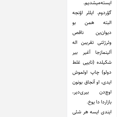
ایسته‌میشدیم.
گؤردوم. ایللر اؤنجه
البته همن بو
دیوان‌ین ناقص
وئرژئنی تقریبن اله
آلینمازجا آغیر بیر
شکیلده (تایپی غلط
دولو) چاپ اولموش
ایدی، او آنجاق بونون
اوچ‌دن بیری‌دیر،
بازاردا دا یوخ.
ایندی ایسه هر شئی