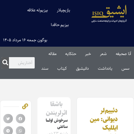
یازیچیلار
بیزیم‌له علاقه
بیزیم حاقدا
بوگون جمعه ۱۶ مرداد ۱۴۰۵
آنا صحیفه
شعر
خبر
حئکایه
مقاله‌
سس
یادداشت
دانیشیق
کیتاب
سند
باشقا
دئییم‌لر
اثرلریندن
دیوانی: مین
سرخوش اولما
ایللیک
ساعتی
شنبه ۲۳ دی