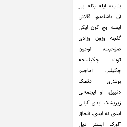
بناب» ایله بئله بیر
آن یاشادیم. قالانی
ایسه اوچ گون ایکی
گئجه اوزون اوزادی
صؤحبت، اوجون
توت چکیلینجه
چکیلیر. آماجیم
بونلاری دئمک
دئییل، او ایچمه‌لی
زیریشک ایدی آلبالی
ایدی نه ایدی، آنجاق
“اورک ایستر دیل