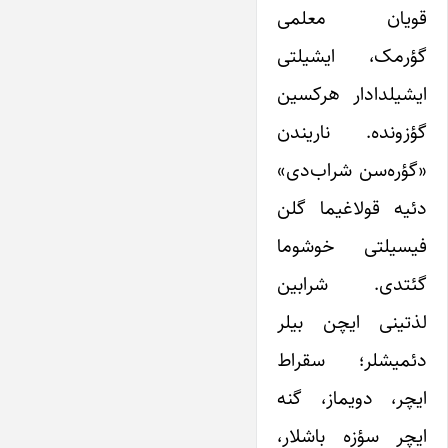
قویان معلمی
گؤرمک، ایشیلتی
ایشیلدادار هرکسین
گؤزونده. ناریندن
«گؤره‌سن شراب‌دی»
دئیه قولاغیما گلن
فیسیلتی خوشوما
گئتدی. شرابین
لذتینی ایچن بیلر
دئمیشلر؛ سقراط
ایچر، دویماز، گنه
ایچر سؤزه باشلار،