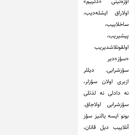
اؤزه‌تینی «دئییم»
اولاراق ایشله‌دیب،
ساخلاییب،
پیشیریب،
اولقونلاشدیریب
«سؤز»دیر
سؤزشرابی. دیللر
ازبری اولان سؤزلر،
نه دادلی نه لذتلی
سؤزشرابی اولاجاق.
بونو ایسه یالنیز سؤز
آنلاییب دیل قانان،