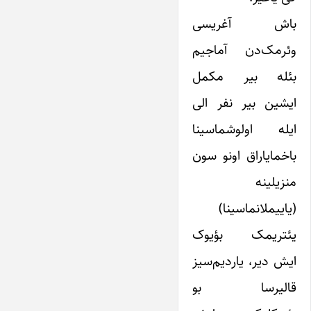
باش آغریسی
وئرمک‌دن آماجیم
بئله بیر مکمل
ایشین بیر نفر الی
ایله اولوشماسینا
باخمایاراق اونو سون
منزیلینه
(یاییملانماسینا)
یئتریمک بؤیوک
ایش دیر، یاردیم‌سیز
قالیرسا بو