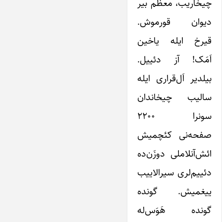
چیخاریب، معظم بیر
دیوان قورموش.
قیرخ ایله یاخین
اَمَک! آز دئییل.
بیلدیر اَل‌قراری ایله
سالیب چیخاندان
سونرا ۲۲۰۰
صفحه‌نی کئچمیش
ائش‌آنلاملی دوزَن‌ده
دئییم‌لری سیرالاییب
ییغمیش. گونده
گونده هَوَس‌له