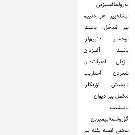
یورولماقسیزین
ایشله‌ییر. هر دئییم
بیر مَدخَل، یانیندا
اوخشار دئییم‌لر،
یانیندا آغیزدان
یازیلی ادبیات‌دان
شعردن آختاریب
تاپمیش اؤرنکلر:
مکمل بیر دیوان.
تانیشیب
گؤروشمه‌ییمیزین
نه‌دنی ایسه بئله بیر