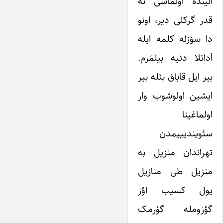
الینده اولماسی نه
قدر گرکلی دیر، اونو
دا سؤزله کلمه ایله
اَداتلا دئیه بیلمَرم.
بیر ایل قاباق بئله بیر
ایشین اولوشوب وار
اولماغینا
سئویندیییمدن
تهراندان منزیل به
منزیل طی منازیل
یول کسیب اؤز
گؤزومله گؤرمک