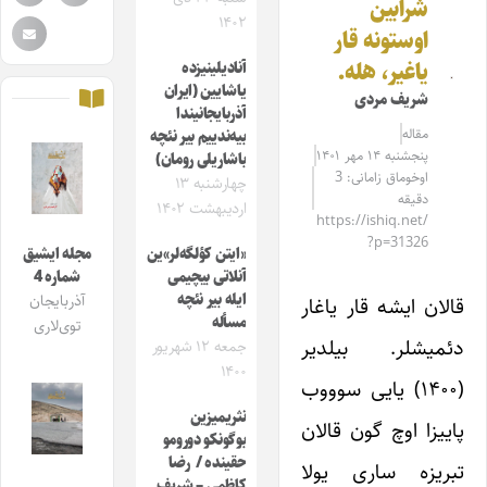
شرابین
۱۴۰۲
اوستونه قار
یاغیر، هله.
آنادیلینیزده
یاشایین (ایران
شریف مردی
آذربایجانیندا
مقاله‌
بیه‌ندییم بیر نئچه
پنجشنبه ۱۴ مهر ۱۴۰۱
باشاریلی رومان)
اوخوماق زامانی: 3
چهارشنبه ۱۳
دقیقه
اردیبهشت ۱۴۰۲
https://ishiq.net/
?p=31326
«ایتن کؤلگه‌لر»ین
مجله ایشیق
آنلاتی بیچیمی
شماره 4
ایله بیر نئچه
آذربایجان
قالان ایشه قار یاغار
مسأله
توی‌لاری
دئمیشلر. بیلدیر
جمعه ۱۲ شهریور
۱۴۰۰
(۱۴۰۰) یایی سوووب
نثریمیزین
پاییزا اوچ گون قالان
بوگونکو دورومو
حقینده / رضا
تبریزه ساری یولا
کاظمی – شریف