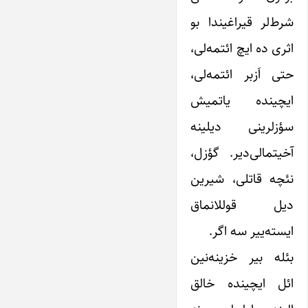
شرط‌لر قیراغیندا بو
اثری ده ایچ ائتمه‌لی،
حتی اَزبر ائتمه‌لی،
ایچینده یاتمیش
سؤزلرینی دیلینه
آخیتمالی‌دیر. گؤزل،
نئچه قاتلی، شیرین
دیل قوللانماق
ایسته‌ییر سه اگر.
بئله بیر خزینه‌نین
ائل ایچینده خالق