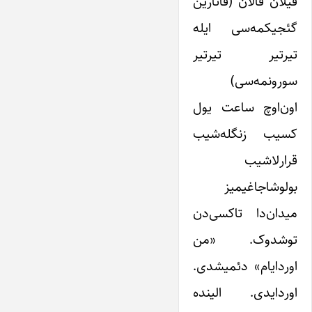
فیلان فالان (قاتارین
گئجیکمه‌سی ایله
تیرتیر تیرتیر
سورونمه‌سی)
اون‌اوچ ساعت یول
کسیب زنگله‌شیب
قرارلاشیب
بولوشاجاغیمیز
میدان‌دا تاکسی‌دن
توشدوک. «من
اوردایام» دئمیشدی.
اوردایدی. الینده