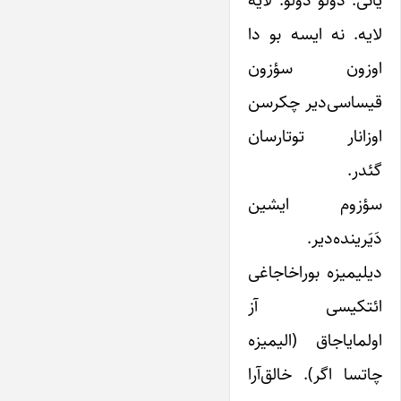
یانی. دولو دولو. لایه
لایه. نه ایسه بو دا
اوزون سؤزون
قیساسی‌دیر چکرسن
اوزانار توتارسان
گئدر.
سؤزوم ایشین
دَیَرینده‌دیر.
دیلیمیزه بوراخاجاغی
ائتکیسی آز
اولمایاجاق (الیمیزه
چاتسا اگر). خالق‌آرا