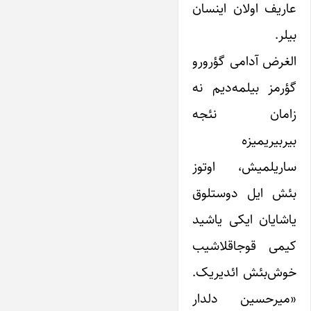
عاریف اولان اینسان
بیلر.
الغرض آدامی گؤرورو
گؤرمز بیلمه‌دیم نه
زامان نئجه
بیربیریمیزه
ساریلمیش، اوتوز
بئش ایل دوستلوق
یاشایان ایکی یاشید
کیمی قوجاقلاشیب
خوش‌بئش ائدیریک.
«میرحسین دلدار