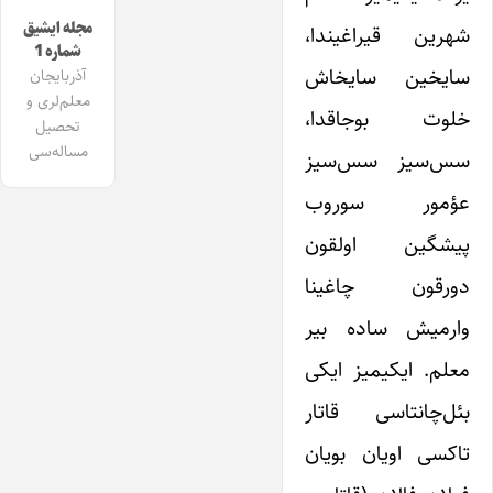
مجله ایشیق
شهرین قیراغیندا،
شماره 1
سایخین سایخاش
آذربایجان
معلم‌لری و
خلوت بوجاقدا،
تحصیل
مساله‌سی
سس‌سیز سس‌سیز
عؤمور سوروب
پیشگین اولقون
دورقون چاغینا
وارمیش ساده بیر
معلم. ایکیمیز ایکی
بئل‌چانتاسی قاتار
تاکسی اویان بویان