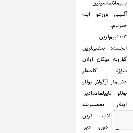
یاییملانماسینین
آلتینی وورغو ایله
جیزیرم.
۳-دئییم‌لرین
ایچینده بعضی‌لرین
گؤزونه تیکان اولان
سؤزلر کلمه‌لر
دئییم‌لر آرگولار بوللو
بوللو تاپیلماقدادیر،
اونلار بعضیلرینه
گؤره لاپ اثرین
دادی دوزو دیر.