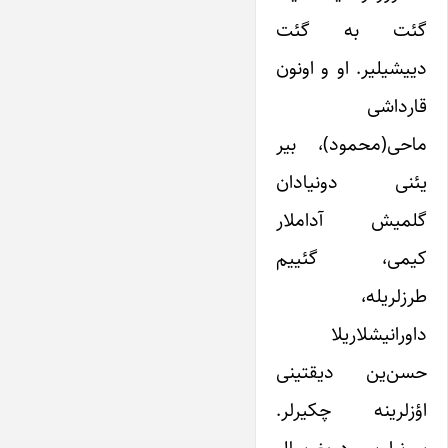
گئت به گئت
دییشیلیر. او و اونون
قارداشی
ماحی(محمود)، بیر
یئنی دونیادان
گلمیش آداملار
کیمی، گئییم
طرزلریله،
داورانیشلاریلا
حسن‌ین دیقتینی
اؤزلرینه چکیرلر.
سونرا بیر دویغوسال