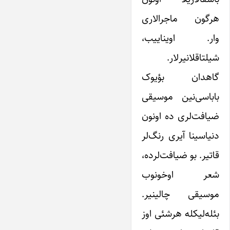
هرگون ماجرالاری
وار. اویناییب،
شیلتاقلانیرلار.
گاهدان بؤیوک
باباسی‌نین موسیقی
ضیافت‌لری ده اونون
دنیاسینا آیری رنگ‌لر
قاتیر. بو ضیافت‌لرده،
شعر اوخونوب
موسیقی چالینیر.
بئله‌لیکله هرشئی اوز