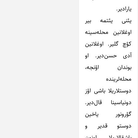
یارادیر.
یئنی یئتمه بیر
اوغلانین محله‌سینه
کؤچ گلیر. اوغلانین
آدی حسن‌دیر. او
بوندان اؤنجه،
محله‌لرینده
دوستلاریلا باشی اؤز
دونیاسینا قال‌دیر.
گؤرونور یاخین
دوستو قدیر و
باشقا‌لاریلا اونون