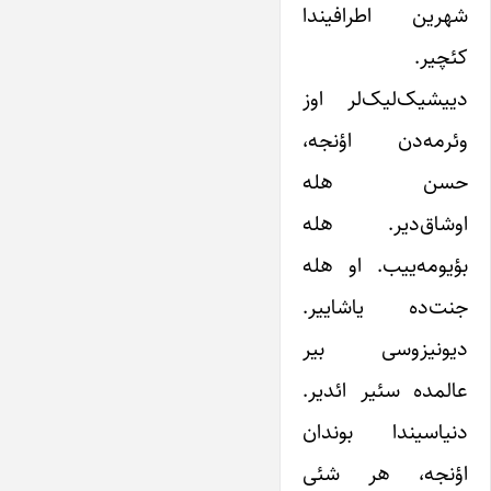
شهرین اطرافیندا
کئچیر.
دییشیک‌لیک‌لر اوز
وئرمه‌دن اؤنجه،
حسن هله
اوشاق‌دیر. هله
بؤیومه‌ییب. او هله
جنت‌ده یاشاییر.
دیونیزوسی بیر
عالمده سئیر ائدیر.
دنیاسیندا بوندان
اؤنجه، هر شئی