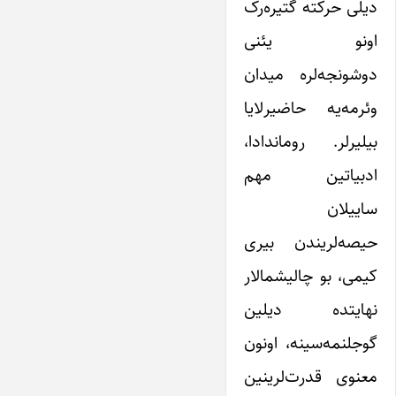
دیلی حرکته گتیره‌رک
اونو یئنی
دوشونجه‌لره میدان
وئرمه‌یه حاضیرلایا
بیلیرلر. روماندادا،
ادبیاتین مهم
ساییلان
حیصه‌لریندن بیری
کیمی، بو چالیشمالار
نهایتده دیلین
گوجلنمه‌سینه، اونون
معنوی قدرت‌لرینین