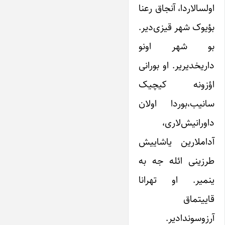
اولسالاردا، آنجاق رعنا
بؤیوک شهر قیزی‌دیر.
بو شهر اونو
داریخدیریر. او بورانی
اؤزونه کیچیک
سانیب،بوردا اولان
داورانیش‌لاری،
آداملارین یاشاییش
طرزینی ائله جه به
ینمیر. او تهرانا
قاییتماق
آرزوسوندادیر.