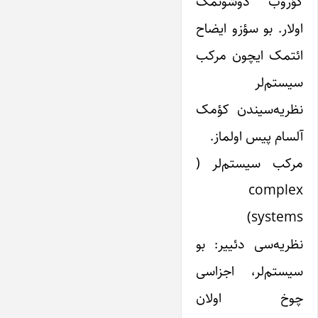
گؤروب دوشونمک
اولار. بو سؤزو ایضاح
ائتمک ایچون مرکب
سیستم‌لر
نظریه‌سیندن کؤمک
آلسام پیس اولماز.
مرکب سیستم‌لر (
complex
systems)
نظریه‌سی دئییر: بو
سیستم‌لر، اجزا‌سی
چوخ اولان‌