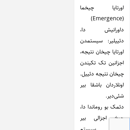
اورتایا چیخما
(Emergence)
داورانیش دا،
دئییلیر:‌ سیستمدن
اورتایا چیخان نتیجه،
اجزانین تک تکیندن
چیخان نتیجه دئییل.
اونلاردان باشقا بیر
شئی‌دیر.
دئمک بو روماندا دا،
چوخ اجزالی بیر
مرکب ‌سیستم