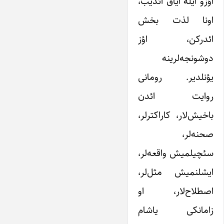
اؤزو ایله آیاق ائدیب،
اونا لذت بخش
ائدرکن، اؤز
دوشونجه‌لرینه
یؤنلدیر. رومانی
روایت ائدن
باخیش‌لار، کاراکترلر،
صحنه‌لر،
سئچیلمیش واقعه‌لر،
ایشلنمیش مثل‌لر،
اصطلاح‌لار، او
زامانکی یاشام