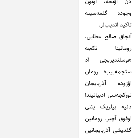
دن اؤنجه، اونون
وجوده گلمه‌سینه
تاکید ائدیب‌لر.
آنجاق صالح عطایی،
رومانینا تکجه
هوسلندیریجی آد
سئچمه‌ییب؛ رومان
اؤزوده آذربایجان
تورکجه‌سی ادبیاتیندا
دئیه بیلریک یئنی
اوفوق آچیر. رومانین
گئدیشی آذربایجانین