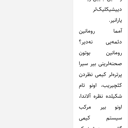
دییشیکلیک‌لر
یارانیر.
آمما رومانین
دئمه‌یی نه‌دیر؟
رومانین بوتون
صحنه‌لرینی بیر ‌سیرا
پرتره‌لر کیمی نظردن
کئچیریب، اونو تام
شکیلده نظره آلاندا،
اونو بیر مرکب
‌سیستم کیمی