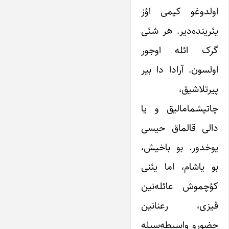
اولدوغو کیمی اؤز
یئرینده‌دیر. هر شئی
گرک ائله اوجور
اولسون. آرادا دا بیر
پیرتلاشیق،
چاتیشمامالیق و یا
دالی قالماق حیسی
یوخدور. بو باخیش،
بو یاشام، اما یئنی
کؤچموش عائله‌نین
قیزی، رعنانین
حضورو واسیطه‌سیله