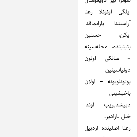
ایلگی اونونلا رعنا
آراسیندا یارانماقدا
ایکن، حسنین
بئینینده، محله‌سینه
– سانکی اونون
دونیاسینین
بوتونلویونه – اولان
باخیشینی
دییشدیریب اوندا
خلل یارادیر.
رعنا اصلینده اردبیل