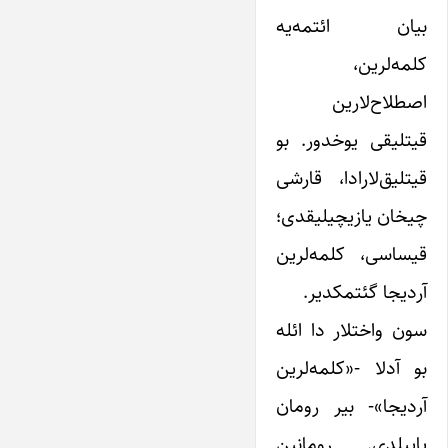
بیان ائتمه‌یه
کلمه‌لرین،
اصطلاح‌لارین
قیتلیقی یوخدور. بو
قیتلیق‌لارادا، قارشی
چیخان یازیچیلیقدی؛
قیساسی، کلمه‌لرین
آردیجا گئتمکدیر.
سون واختلار دا ائله
بو آدلا -«کلمه‌لرین
آردیجا»- بیر رومان
یاییلدی. رومانین