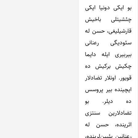
بو ایکی دونیا ایکی
چئشیتلی باخیش
قارشیلیغی، حسن له
سئودیگی رعنانی
بیربیری ایله دایما
چکیش برکیش ده
قویور. اونلار تضادلار
ایچینده بیر پروسس
ده دیلر. بو
تضادلارین سنتزی
اثرینده، حسن له
رعنا‌نین بئیین‌لرینده،