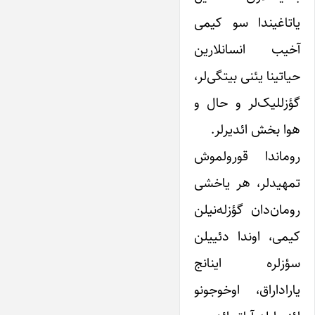
یاتاغیندا سو کیمی
آخیب انسانلارین
حیاتینا یئنی بیتگی‌لر،
گؤزللیک‌لر و حال و
هوا بخش ائدیرلر.
روماندا قورولموش
تمهیدلر، هر یاخشی
رومان‌دان گؤزله‌نیلن
کیمی، اوندا دئییلن
سؤزلره اینانج
یاراداراق، اوخوجونو