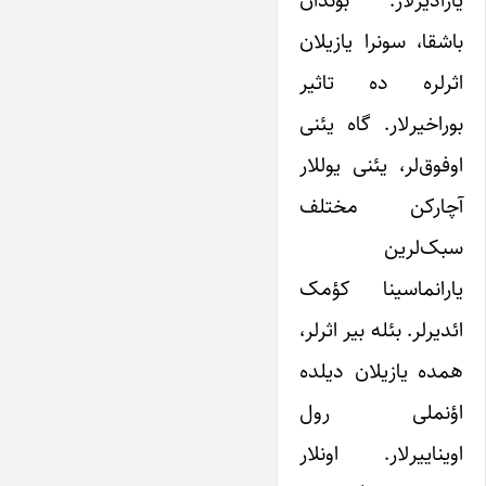
باشقا، سونرا یازیلان
اثرلره ده تاثیر
بوراخیرلار. گاه یئنی
اوفوق‌لر، یئنی یوللار
آچارکن مختلف
سبک‌لرین
یارانماسینا کؤمک
ائدیرلر. بئله بیر اثرلر،
همده یازیلان دیلده
اؤنملی رول
اویناییرلار. اونلار