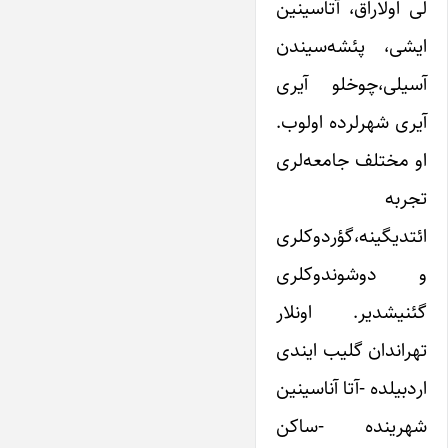
لی اولاراق، آتاسینین
ایشی، پئشه‌سیندن
آسیلی،چوخلو آیری
آیری شهرلرده اولوب.
او مختلف جامعه‌لری
تجربه
ائتدیگینه،گؤردوکلری
و دوشوندوکلری
گئنیشدیر. اونلار
تهراندان گلیب ایندی
اردبیلده -آتا آناسینین
شهرینده -ساکن