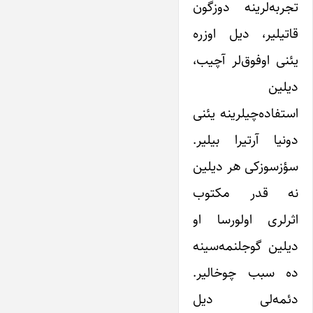
تجربه‌لرینه دوزگون
قاتیلیر، دیل اوزره
یئنی اوفوق‌لر آچیب،
دیلین
استفاده‌چیلرینه یئنی
دونیا آرتیرا بیلیر.
سؤزسوزکی هر دیلین
نه قدر مکتوب
اثرلری اولورسا او
دیلین گوجلنمه‌سینه
ده سبب چوخالیر.
دئمه‌لی دیل