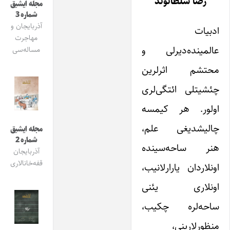
رضا سلطانوند
مجله ایشیق
شماره 3
آذربایجان و
ادبیات
مهاجرت
عالمینده‌دیرلی و
مساله‌سی
محتشم اثرلرین
چئشیتلی ائتگی‌لری
اولور. هر کیمسه
چالیشدیغی علم،
مجله ایشیق
شماره 2
هنر ساحه‌سینده
آذربایجان
قفه‌خانالاری
اونلاردان یارارلانیب،
اونلاری یئنی
ساحه‌لره چکیب،
منظورلارینی،