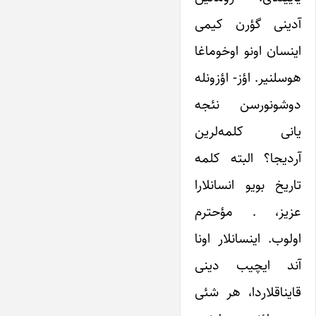
آدینی گؤرن کیمی
اینسان اونو اوخوماغا
هوسلنیر. اؤز- اؤزونله
دوشونورسن نئجه
یانی کلمه‌لرین
آردیجا؟ البته کلمه
تاریخ بویو انسانلارا
عزیز، . مؤحترم
اولوب. اینسانلار اونا
آند ایچیب دینی
قایناقلاردا، هر شئی