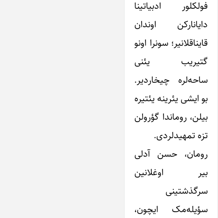
فولکلور ادبیاتینا
دایانارکن اوندان
قایناقلانیر؛ سونرا اونو
گتیریب یئنی
ساحه‌لره چیخاردیر.
بو ایشی یئرینه یئتیره
بیلن، روماندا گؤرولن
تزه تمهیدلردی.
رومان، حسن آدلی
بیر اوغلانین
سرگذشتینی
سؤیله‌مک ایچون،