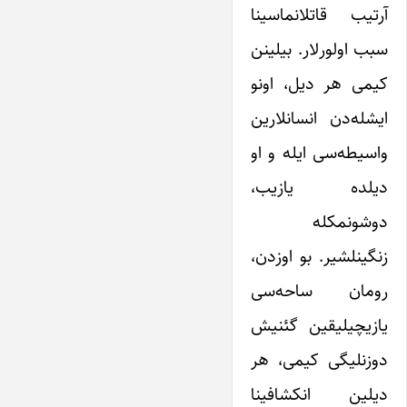
آرتیب قاتلانماسینا
سبب اولورلار. بیلینن
کیمی هر دیل، اونو
ایشله‌دن انسانلارین
واسیطه‌سی ایله و او
دیلده یازیب،
دوشونمکله
زنگینلشیر. بو اوزدن،
رومان ساحه‌سی
یازیچیلیقین گئنیش
دوزنلیگی کیمی، هر
دیلین انکشافینا