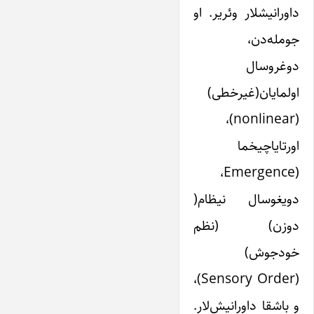
داورانیشلار وئریر. او
جومله‌دن،
دوغروسال
اولمایان(غیرخطی)
(nonlinear)،
اورتایاچیخما
(Emergence،
دویغوسال نیظام(
دوزن) (نظم
خودجوش)
(Sensory Order)،
و باشقا داورانیش‌لار.