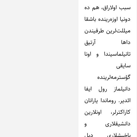
سبب اولاراق، هم ده
دونیا اوزه‌رینده باشقا
میللت‌لرین طرفیندن
داها آرتیق
تانیلماسیندا و اونا
سایقی
گؤسترمه‌لرینده
دانیلماز رول ایفا
ائدیر. روماندا یارانان
کاراکترلر، اونلارین
دانشیقلاری و
باخیشلاری دیل