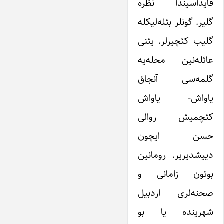
قایداسیندا نظره
گلیر. گونلر بئله‌لیکله
گلیب کئچیرلر. یئنی
عائله‌نین محله‌یه
گلمه‌سی آنجاق
یاواش- یاواش
کئچمیش روالی
حسن ایچون
دییشدیریر. رومانین
بوتون زامانی و
صحنه‌لری اردبیل
شهرینده یا بو