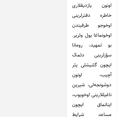
اونون یازدیقلاری
خاطره دفترلرینی
اوخوجو طرفیندن
اوخونماغا یول وئریر.
بو تمهید، رومانا
سؤزلرینی دئمک
ایچون گئنیشلی یئر
آچیب، اونون
دوشونجه‌لی، شیرین
ناغیللارینی اوخویوب،
اینانماق ایچون
مساعد شرایط