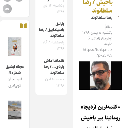
باخیش / رضا
یکشنبه ۱۴ دی
سلطانوند
۱۳۹۹
رضا سلطانوند
وارلیق
مقاله‌
یاسینداییق / رضا
یکشنبه ۵ بهمن ۱۳۹۹
سلطانوند
اوخوماق زامانی: 6
پنجشنبه ۸ آبان
دقیقه
۱۳۹۹
https://ishiq.net/
?p=25769
ظلماتدا داش
واردی… / رضا
مجله ایشیق
سلطانوند
شماره 4
جمعه ۱۰ آبان
آذربایجان
۱۳۹۸
توی‌لاری
«کلمه‌لرین آردیجا»
رومانینا بیر باخیش