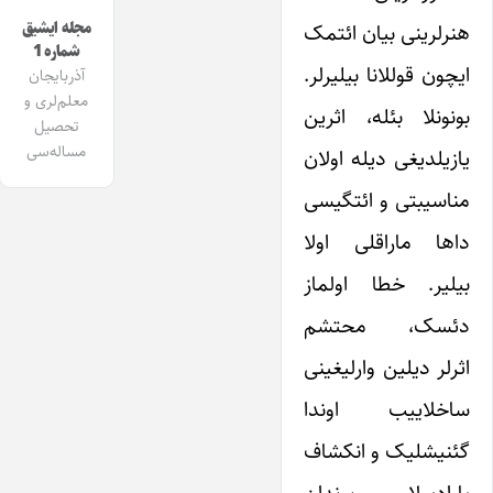
هنرلرینی بیان ائتمک
مجله ایشیق
شماره 1
ایچون قوللانا بیلیرلر.
آذربایجان
معلم‌لری و
بونونلا بئله، اثرین
تحصیل
مساله‌سی
یازیلدیغی دیله اولان
مناسیبتی و ائتگیسی
داها ماراقلی اولا
بیلیر. خطا اولماز
دئسک، محتشم
اثرلر دیلین وارلیغینی
ساخلاییب اوندا
گئنیشلیک و انکشاف
یارادیرلار. بوندان