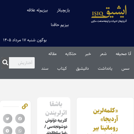
یازیچیلار
بیزیم‌له علاقه
بیزیم حاقدا
بوگون شنبه ۱۷ مرداد ۱۴۰۵
آنا صحیفه
شعر
خبر
حئکایه
مقاله‌
سس
یادداشت
دانیشیق
کیتاب
سند
باشقا
«کلمه‌لرین
اثرلریندن
آردیجا»
گئرییه دؤنوش
رومانینا بیر
دوشونجه‌سی /
رضا سلطانوند