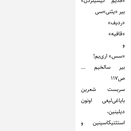
«قدیم کیشیلردن»
بیر «یئنی»سی
«ردیف»
«قافیه»
و
«سس» اری‌‌‌‌‌‌‌‌‌یم!
بیر سالخیم …
ص۱۱۷
سربست شعرین
بایاغی‌‌لیغی اونون
دیلینین،
استئتیکاسینین و