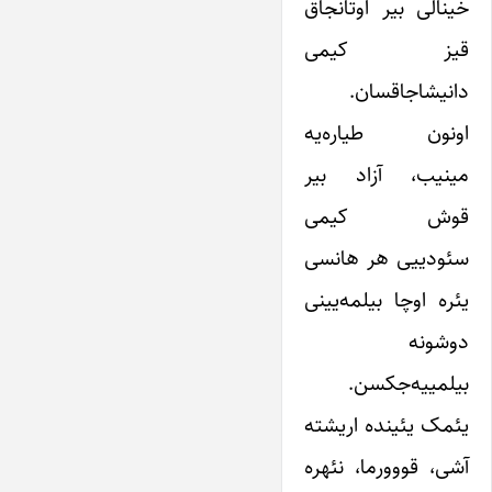
خینالی بیر اوتانجاق
قیز کیمی
دانیشاجاقسان.
اونون طیاره‌یه
مینیب، آزاد بیر
قوش کیمی
سئودییی هر هانسی
یئره اوچا بیلمه‌یینی
دوشونه
بیلمییه‌جکسن.
یئمک یئینده اریشته
آشی، قووورما، نئهره