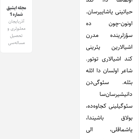
مجله ایشیق
حیاتینی یاشاییرسان.
شماره 1
آذربایجان
اونون-چون ده
معلم‌لری و
سؤزلرینده مدرن
تحصیل
مساله‌سی
اشیالارین یئرینی
کند اشیالاری توتور.
شاعر اولسان دا ائله
بئله. سئوگی‌دن
دانیشیرسان‌سا
سئوگیلینی کجاوه‌ده،
بولاق باشیندا،
یاشماقلی، الی