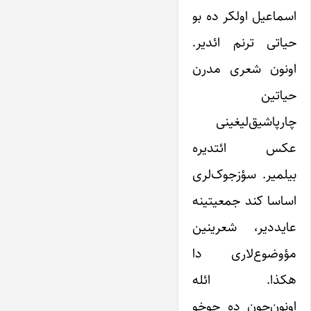
اسماعیل اولکر ده بو
حیاتی ترنم ائدیر.
اونون شعری مدرن
حیاتین
چارپاشیق‌لیغینی
عکس ائتدیره
بیلمیر. سؤزجوک‌لری
اساسا کند جمعیتینه
عایددیر، شعرینین
مؤوضوع‌لاری دا
هکذا. ائله
اونون‌چون ده چوخو