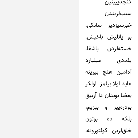
کئچدییینین
سبب‌‌‌لریندن
خبرسیزدیر سانکی.
بو یانلیش باخیش،
خسته‌‌‌لردن باشقا،
یئددی میلیارد
آدامین هئچ بیرینه
عاید اولا بیلمز. اولکر
بعضا بوندان دا آرتیق
بودره‌‌‌ییر و بیزیم،
بلکه ده بوتون
خلق‌‌‌لرین کولتورونه،