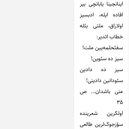
اینانجینا یابانچی بیر
افاده ایله، ادبسیز
اولاراق، ملتی بئله
خطاب ائدیر:
سفئحلمه‌یین ملت!
سیز ده سئوین!
سیز ده دادین
سئودانین دادینی!
منی باشدان… ص
۳۵
اولکرین شعرینده
سؤزجوک‌‌‌‌لرین طالعی