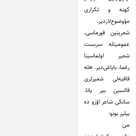
کهنه و تکراری
مؤوضوع‌لاردیر.
شعرینین فورماسی،
عمومیتله سربست
شعیر اولماسینا
رغما، بایاغی‌دیر. هله
قافیه‌لی شعیرلری
قالسین بیر یانا.
سانکی شاعر اؤزو ده
بیلیر بونو:
من