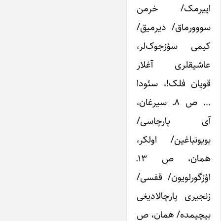
اییرمک/ خرمن
سووورماق/ دیرمیق/
کیمی سؤزجوک‌‌لر،
عاشیقلری آغلار
قویان فلک!، سئودا
… ص ۸ـ سیرغان،
آی پارچاسی/
بویونباغین/ اولکر،
همان، ص ۱۳ـ
اؤزگورلویون/ قفسی/
زنجیری پارچالادیغی
بیچیمده/ همان، ص