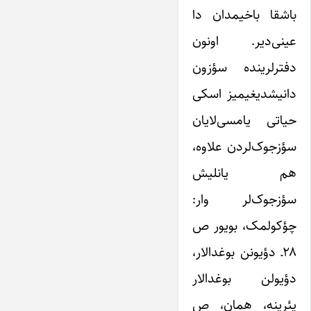
باشقا باخیمدان دا
عینی‌‌‌‌دیر. اونون
دفترلرینده سؤزون
دانیشدیغیمیز اسکی
حیاتی یامسی‌‌‌‌لایان
سؤزجوک‌‌‌‌لردن علاوه،
هم یانلیش
سؤزجوک‌‌‌‌لر وار:
چؤکولمک، بویور ص
۲۸ـ دؤیونن بوغدالار،
دؤیولن بوغدالار
یئرینه، همان، ص