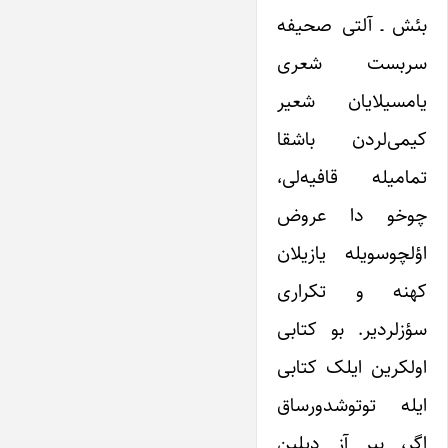
بئش ـ آلتی صحیفه
سربست شعری
یامسیلایان شعیر
کیمی‌‌‌‌‌لردن باشقا
تمامیله قافیه‌‌‌‌‌لی،
چوخو دا عروض
اؤلچوسویله یازیلان
کهنه و تکراری
سؤزلردیر. بو کتابی
اولکرین ایلک کتابی
ایله توتوشدورساق
اگر، بیر آز دیلین