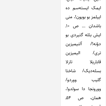
ایمک ایسته‌‌سم ده
اییلمز بو بویون!، منی
باشدان … ص ۱۰ـ
ایش بئله گتیردی بو
دؤنه!/ آلنیمیزین
تری/ الیمیزین
قاباریلا تارلا
بسله‌‌دیک/ شاختا
گلیب ووردو/
وورونجا دا سولدو!،
همان، ص ۵۴ـ