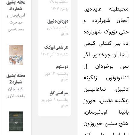
سه‌شنبه ۲۸
مجله ایشیق
محیطینه عایددیر.
شماره 3
بهمن ۱۴۰۴
آذربایجان و
آنجاق شهرلرده و
دوزه‌لن دئییل
مهاجرت
یکشنبه ۷ دی
مساله‌سی
حتی بؤیوک شهرلرده
۱۴۰۴
ده بیر کندلی کیمی
هر شئی اورکک
یاشایان چوخدور. اگر
شنبه ۱۵ آذر ۱۴۰۴
سن یوخودان ال
دوستوم
یکشنبه ۱۳ مهر
مجله ایشیق
تئلفونونون زنگینه
۱۴۰۴
شماره 2
دئییل، ساعاتینین
آذربایجان
بیر ایش گؤر
قفه‌خانالاری
زنگینه دئییل، خوروز
یکشنبه ۹ شهریور
۱۴۰۴
بانینا اویانیرسان،
هئچ سنین خوروزون
اولماسا دا، کند