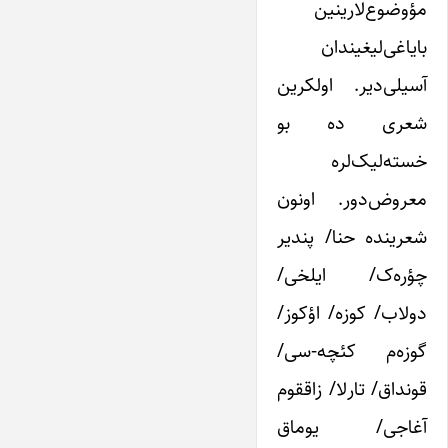
مؤوضوع‌‌لارینین
بایاغی‌‌لیغیندان
آسیلی‌‌دیر. اولکرین
شعری ده بو
خسته‌‌لیک‌‌لره
معروض‌‌دور. اونون
شعرینده حنا/ پندیر
چؤره‌‌ک/ ایلخی/
دولاب/ کوزه/ اؤکوز/
گوزه‌‌م کئچه-سی/
قونداق/ تارلا/ زاققوم
آغاجی/ یوماق