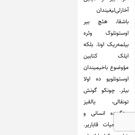
آخارلی‌‌‌‌‌لیغیندان
باشقا، هئچ بیر
اوستونلوک وئره
بیلمه‌‌‌‌‌ریک اونا. بلکه
ایلک کتابین
مؤوضوع باخیمیندان
اوستونلویو ده اولا
بیلر. چونکو گونش
تونقالی، یالقیز
بیتگی‌‌‌‌‌ده انسانی و
رئال حیات قاباریر.