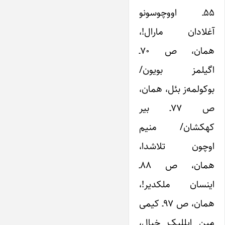
۵۵ـ اووچوسونو
آغلادان مارال!،
همان، ص ۷۰ـ
اگیلمز بویون/
بوکولمه‌‌ز بئل، همان،
ص ۷۷ـ بیر
کهکشان/ منیم
اوچون تلاشدا،
همان، ص ۸۸ـ
اینسان ملکدیر!،
همان، ص ۹۷ـ کیمی
مین ایللیک خیال،