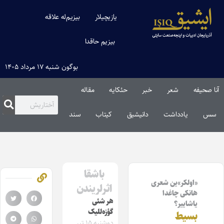
یازیچیلار
بیزیم‌له علاقه
بیزیم حاقدا
بوگون شنبه ۱۷ مرداد ۱۴۰۵
آنا صحیفه
شعر
خبر
حئکایه
مقاله‌
سس
یادداشت
دانیشیق
کیتاب
سند
باشقا
«اولکر»ین شعری
اثرلریندن
هانکی چاغدا
هر شئی
یاشاییر؟
گؤزه‌للیک
بسیط
دوشنبه ۱۵ تیر