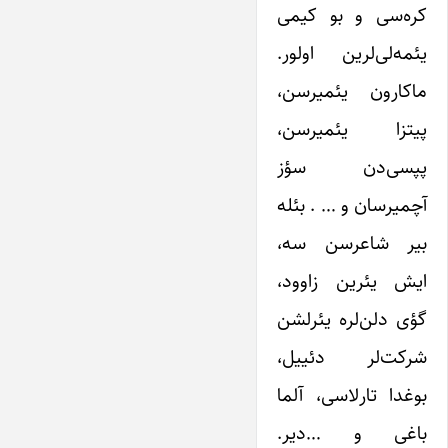
کره‌سی و بو کیمی
یئمه‌لی‌لرین اولور.
ماکارون یئمیرسن،
پیتزا یئمیرسن،
پپسی‌دن سؤز
آچمیرسان و … . بئله
بیر شاعرسن سه،
ایش یئرین زاوود،
گؤی دلن‌لره یئرلشن
شرکت‌لر دئییل،
بوغدا تارلاسی، آلما
باغی و …دیر.