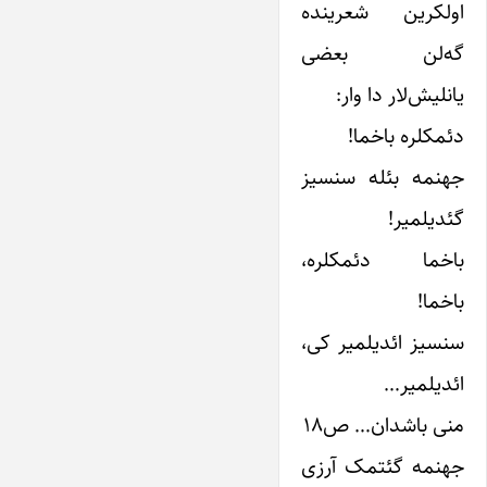
اولکرین شعرینده
گه‌‌لن بعضی
یانلیش‌‌لار دا وار:
دئمکلره باخما!
جهنمه بئله سنسیز
گئدیلمیر!
باخما دئمکلره،
باخما!
سنسیز ائدیلمیر کی،
ائدیلمیر…
منی باشدان… ص۱۸
جهنمه گئتمک آرزی