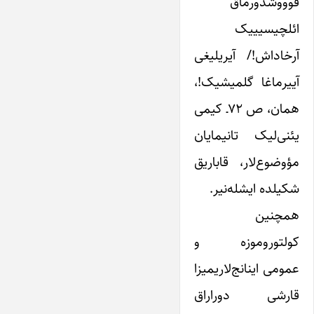
قوووشدورماق
ائلچیسیییک
آرخاداش!/ آیریلیغی
آییرماغا گلمیشیک!،
همان، ص ۷۲ـ کیمی
یئنی‌‌لیک تانیمایان
مؤوضوع‌‌لار، قاباریق
شکیلده ایشله‌‌نیر.
همچنین
کولتوروموزه و
عمومی اینانج‌‌لاریمیزا
قارشی دوراراق