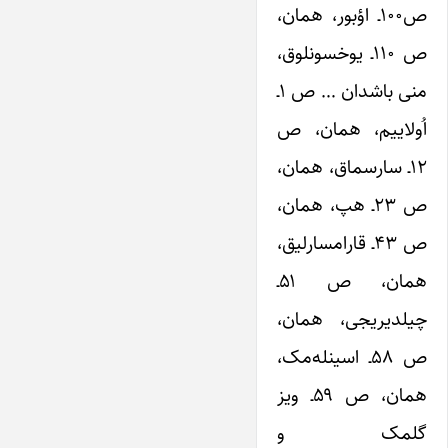
ص۱۰۰ـ اؤبور، همان،
ص ۱۱۰ـ یوخسونلوق،
منی باشدان … ص ۱ـ
اُولاییم، همان، ص
۱۲ـ سارسماق، همان،
ص ۲۳ـ هپ، همان،
ص ۴۳ـ قارامسارلیق،
همان، ص ۵۱ـ
چیلدیریجی، همان،
ص ۵۸ـ اسینله‌‌‌‌مک،
همان، ص ۵۹ـ ویز
گلمک و