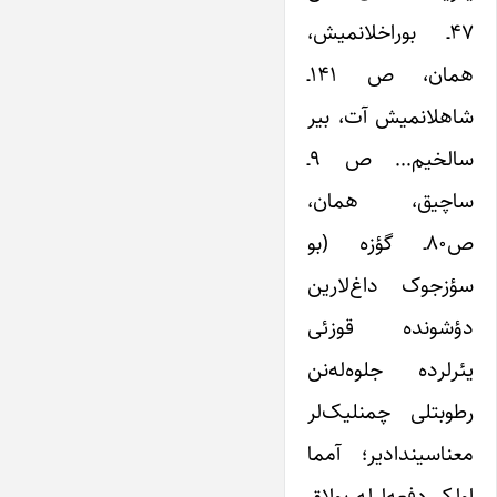
۴۷ـ بوراخلانمیش،
همان، ص ۱۴۱ـ
شاهلانمیش آت، بیر
سالخیم… ص ۹ـ
ساچیق، همان،
ص۸۰ـ گؤزه (بو
سؤزجوک داغ‌‌‌‌لارین
دؤشونده قوزئی
یئرلرده جلوه‌‌‌‌له‌‌‌‌نن
رطوبتلی چمنلیک‌‌‌‌لر
معناسیندادیر؛ آمما
اولکر دفعه‌‌‌‌لرله بولاق