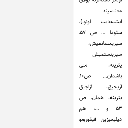
معناسیندا
ایشله‌‌‌‌دیب اونو.)،
سئودا … ص ۵۷ـ
سیریمساتمیش،
سیرینستمیش
یئرینه، منی
باشدان… ص۱۰ـ
آزیجیق، آزاجیق
یئرینه، همان، ص
۵۳ و …، هم
دیلیمیزین فیقورونو