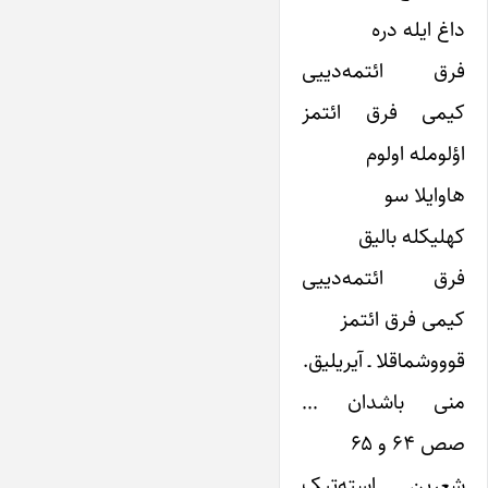
داغ ایله دره
فرق ائتمه‌دییی
کیمی فرق ائتمز
اؤلومله اولوم
هاوایلا سو
کهلیکله بالیق
فرق ائتمه‌دییی
کیمی فرق ائتمز
قوووشماقلا ـ آیریلیق.
منی باشدان …
صص ۶۴ و ۶۵
شعرین استه‌‌‌تیک