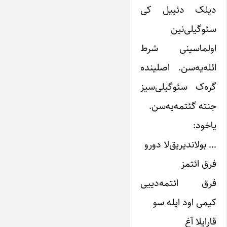
دیلک دئییل کی
سئوگیلی‌نین
اولماسینی شرط
ائله‌یه‌سن. اصلینده
گره‌ک سئوگیلی‌سیز
جنته گئتمه‌یه‌سن.
یاخود:
… بولاندیریق‌لا دورو
فرق ائتمز
فرق ائتمه‌دییی
کیمی اود ایله سو
قارایلا آغ