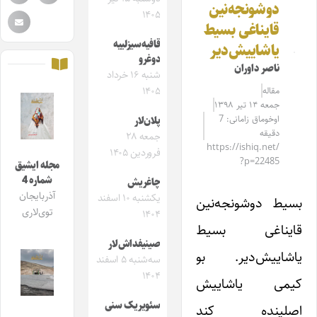
دوشونجه‌نین
۱۴۰۵
قایناغی بسیط
قافیه‌سیزلییه
یاشاییش‌دیر
دوغرو
ناصر داوران
شنبه ۱۶ خرداد
مقاله‌
۱۴۰۵
جمعه ۱۴ تیر ۱۳۹۸
اوخوماق زامانی: 7
پلان‌لار
دقیقه
جمعه ۲۸
https://ishiq.net/
فروردین ۱۴۰۵
?p=22485
مجله ایشیق
شماره 4
چاغریش
آذربایجان
یکشنبه ۱۰ اسفند
بسیط دوشونجه‌نین
توی‌لاری
۱۴۰۴
قایناغی بسیط
صینیفداش‌لار
یاشاییش‌دیر. بو
سه‌شنبه ۵ اسفند
۱۴۰۴
کیمی یاشاییش
سئویریک سنی
اصلینده کند