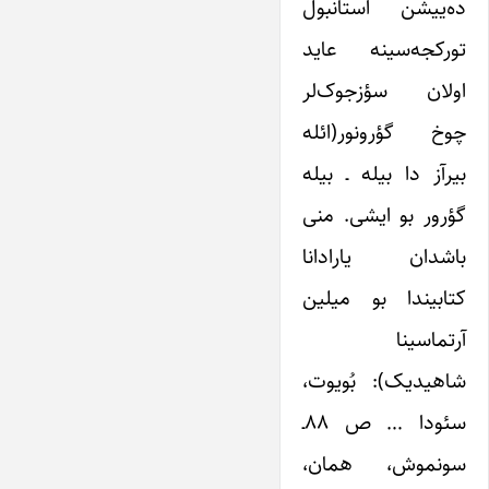
ده‌‌‌‌ییشن استانبول
تورکجه‌‌‌‌سینه عاید
اولان سؤزجوک‌‌‌‌لر
چوخ گؤرونور(ائله
بیرآز دا بیله ـ بیله
گؤرور بو ایشی. منی
باشدان یارادانا
کتابیندا بو میلین
آرتماسینا
شاهیدیک): بُویوت،
سئودا … ص ۸۸ـ
سونموش، همان،