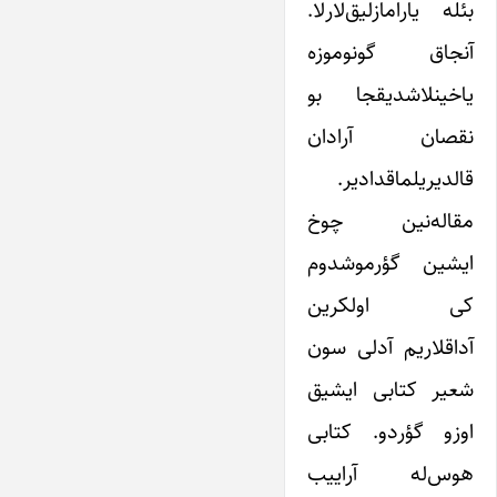
بئله یارامازلیق‌‌‌‌‌لارلا.
آنجاق گونوموزه
یاخینلاشدیقجا بو
نقصان آرادان
قالدیریلماقدادیر.
مقاله‌‌‌‌‌نین چوخ
ایشین گؤرموشدوم
کی اولکرین
آداقلاریم آدلی سون
شعیر کتابی ایشیق
اوزو گؤردو. کتابی
هوس‌‌‌‌‌له آراییب