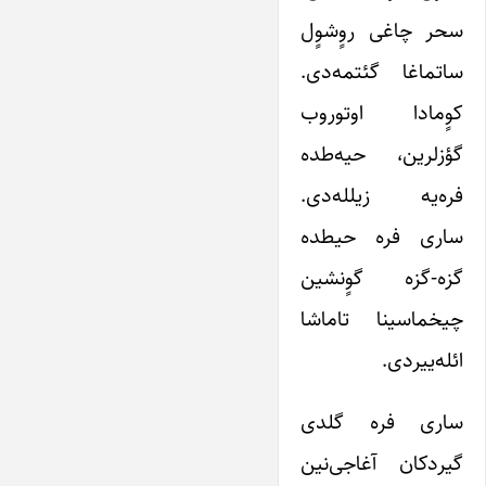
سحر چاغی روٍشوٍل
ساتماغا گئتمه‌دی.
کوٍمادا اوتوروب
گؤزلرین، حیه‌طده
فره‌یه زیلله‌دی.
ساری فره حیطده
گزه-گزه گوٍنشین
چیخماسینا تاماشا
ائله‌ییردی.
ساری فره گلدی
گیردکان آغاجی‌نین