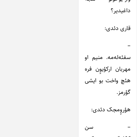
داغیدیر؟
قاری دئدی:
–
سفئه‌له‌مه. منیم او
مهربان ارکؤیوٍن فره
هئچ واخت بو ایشی
گؤرمز.
هؤروٍمجک دئدی:
– سن