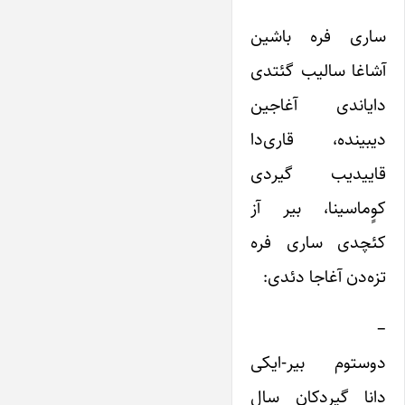
ساری فره باشین
آشاغا سالیب گئتدی
دایاندی آغاجین
دیبینده، قاری‌دا
قاییدیب گیردی
کوٍماسینا، بیر آز
کئچدی ساری فره
تزه‌دن آغاجا دئدی:
–
دوستوم بیر-ایکی
دانا گیردکان سال