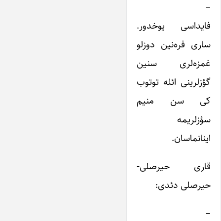
–
فایداسی یوخدور.
ساری فره‌نین دوزلو
غمزه‌لری سنین
گؤزلرینی ائله توتوب
کی سن منیم
سؤزلریمه
اینانماسان.
قاری حیرصلی-
حیرصلی دئدی:
–