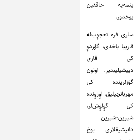
یئمه‌یه حاققین
یوخدور.
ساری فره تعجوٍب‌له
قارییا باخدی، گؤردوٍ
کی قاری
دییشیلیبدیر. اونون
گؤزلرینده کی
مهربانچیلیق، اوٍزوٍنده
کی گوٍلوٍش‌لر،
شیرین-شیرین
دانیشیقلاری یوخ