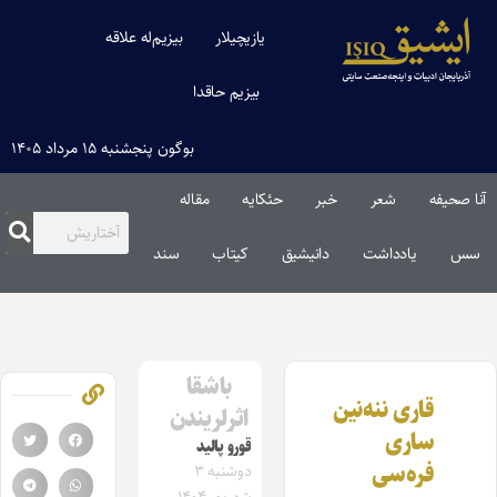
یازیچیلار
بیزیم‌له علاقه
بیزیم حاقدا
بوگون پنجشنبه ۱۵ مرداد ۱۴۰۵
آنا صحیفه
شعر
خبر
حئکایه
مقاله‌
سس
یادداشت
دانیشیق
کیتاب
سند
باشقا
قاری ننه‌نین
اثرلریندن
ساری
قورو پالید
فره‌سی
دوشنبه ۳