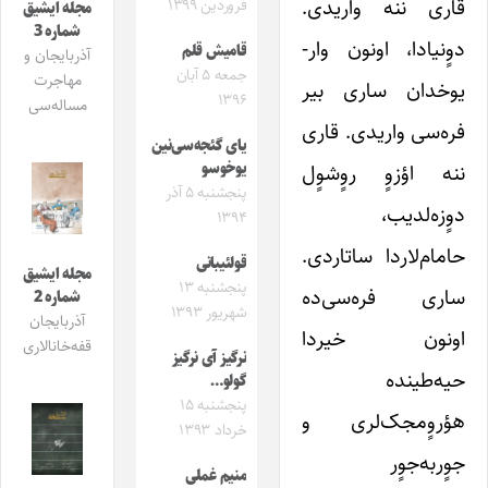
قاری ننه واریدی.
فروردین ۱۳۹۹
مجله ایشیق
شماره 3
دوٍنیادا، اونون وار-
قامیش قلم
آذربایجان و
جمعه ۵ آبان
مهاجرت
یوخدان ساری بیر
۱۳۹۶
مساله‌سی
فره‌سی واریدی. قاری
یای گئجه‌سی‌نین
یوخوسو
ننه اؤزوٍ روٍشوٍل
پنجشنبه ۵ آذر
دوٍزه‌لدیب،
۱۳۹۴
حامام‌لاردا ساتاردی.
قولئیبانی
مجله ایشیق
پنجشنبه ۱۳
ساری فره‌سی‌ده
شماره 2
شهریور ۱۳۹۳
آذربایجان
اونون خیردا
قفه‌خانالاری
نرگیز آی نرگیز
حیه‌طینده
گولو…
پنجشنبه ۱۵
هؤروٍمجک‌لری و
خرداد ۱۳۹۳
جوٍربه‌جوٍر
منیم غملی