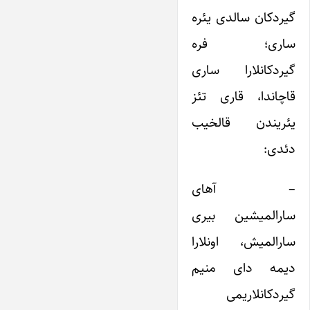
گیردکان سالدی یئره
ساری؛ فره
گیردکانلارا ساری
قاچاندا، قاری تئز
یئریندن قالخیب
دئدی:
– آهای
سارالمیشین بیری
سارالمیش، اونلارا
دیمه دای منیم
گیردکانلاریمی