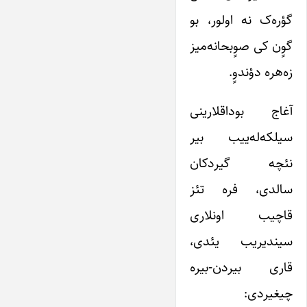
گؤره‌ک نه اولور، بو
گوٍن کی صوٍبحانه‌میز
زه‌هره دؤندوٍ.
آغاج بوداقلارینی
سیلکه‌له‌ییب بیر
نئچه گیردکان
سالدی، فره تئز
قاچیب اونلاری
سیندیریب یئدی،
قاری بیردن-بیره
چیغیردی: