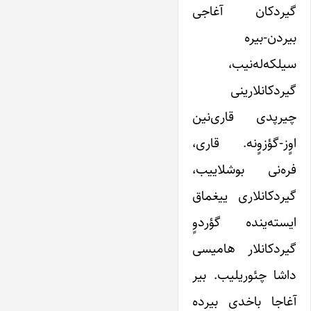
گیردکان آغاجی
بیردن-بیره
سیلکه‌له‌نیب،
گیردکانلارینی
چیرپدی قاری‌نین
اوٍز-گؤزوٍنه. قاری،
فره‌نی بوشلاییب،
گیردکانلاری ییغماق
ایسته‌ینده گؤردوٍ
گیردکانلار هامیسی
داشا چئوریلیب. بیر
آغاجا باخدی بیرده