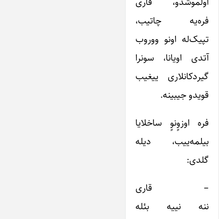
اولموشدو، قاری
فره‌یه چاتیب،
تپیک‌له اونو ووروب
آتدی اویانا، سونرا
گیردکانلاری ییغیب
قویدو جیبینه.
فره اوزوٍنوٍ ساخلایا
بیلمه‌ییب، دیله
گلدی:
– قاری
ننه نییه بئله