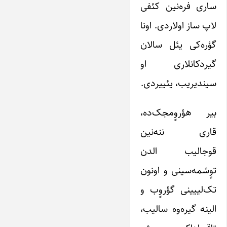
ساری فره‌نین کئفی
لاپ ساز اولاردی. اونا
گؤره‌کی یئل سالان
گیردکانلاری او
سیندیریب، یئییردی.
بیر هؤروٍمجک‌ده،
قاری ننه‌نین
قوجالیب الدن
توٍشمه‌سینی و اونون
تک‌لییینی گؤروٍب و
الینه گیره‌وه سالیب،