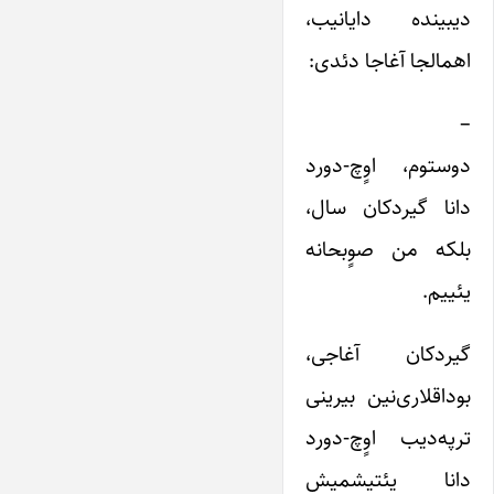
دیبینده دایانیب،
اهمالجا آغاجا دئدی:
–
دوستوم، اوٍچ-دورد
دانا گیردکان سال،
بلکه من صوٍبحانه
یئییم.
گیردکان آغاجی،
بوداقلاری‌نین بیرینی
ترپه‌دیب اوٍچ-دورد
دانا یئتیشمیش