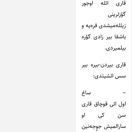
قاری ائله اوجور
گؤزلرینی
زیلله‌میشدی فره‌یه و
باشقا بیر زادی گؤره
بیلمیردی.
قاری بیردن-بیره بیر
سس ائشیتدی:
– ساغ
اول ائی قوچاق قاری
سن کی او
سارالمیش جوٍجه‌نین