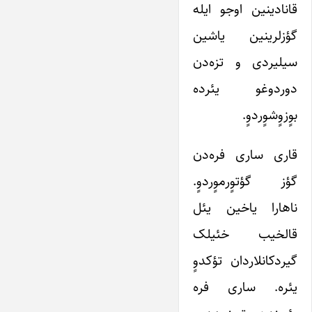
قانادینین اوجو ایله
گؤزلرینین یاشین
سیلیردی و تزه‌دن
دوردوغو یئرده
بوٍزوٍشوٍردوٍ.
قاری ساری فره‌دن
گؤز گؤتوٍرموٍردوٍ.
ناهارا یاخین یئل
قالخیب خئیلک
گیردکانلاردان تؤکدوٍ
یئره. ساری فره