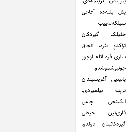
یئریندن ترپنمه‌دی.
یئل یئنه‌ده آغاجی
سیلکه‌له‌ییب
خئیلک گیردکان
تؤکدوٍ یئره، آنجاق
ساری فره ائله اوجور
جونبوشموشدو.
یانینین آغریسیندان
ترپنه بیلمیردی.
ایکینجی چاغی
قاری‌نین حیطی
گیردکانینان دولدو.