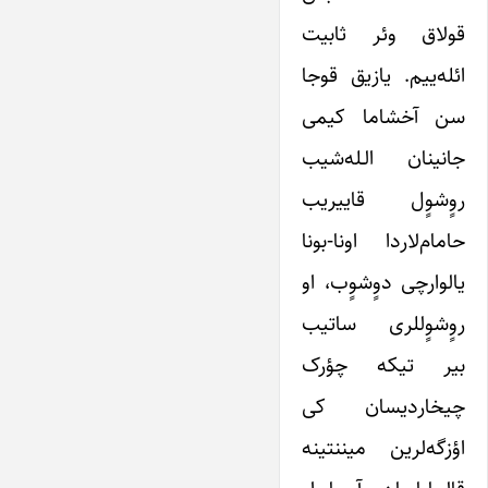
قولاق وئر ثابیت
ائله‌ییم. یازیق قوجا
سن آخشاما کیمی
جانینان الـله‌شیب
روٍشوٍل قاییریب
حامام‌لاردا اونا-بونا
یالوارچی دوٍشوٍب، او
روٍشوٍللری ساتیب
بیر تیکه چؤرک
چیخاردیسان کی
اؤزگه‌لرین میننتینه