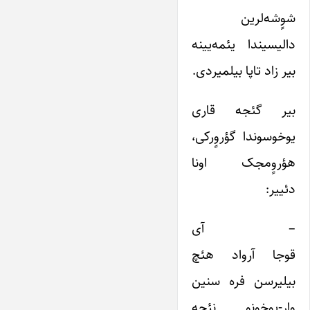
شوٍشه‌لرین
دالیسیندا یئمه‌یینه
بیر زاد تاپا بیلمیردی.
بیر گئجه قاری
یوخوسوندا گؤروٍرکی،
هؤروٍمجک اونا
دئییر:
– آی
قوجا آرواد هئچ
بیلیرسن فره سنین
وار-یوخونو نئجه