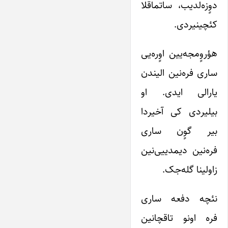
دوٍزه‌لدیب، ساتماقلا
کئچینیردی.
هؤروٍمجه‌یین اوٍره‌یی
ساری فره‌نین الیندن
یارالی ایدی. او
بیلیردی کی آخیردا
بیر گوٍن ساری
فره‌نین دیمدییی‌نین
زاولینا گله‌جک.
نئچه دفعه ساری
فره اونو تاقچانین