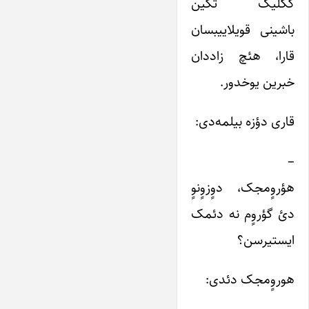
ککلیک تکین
باشینی قویلاییبسان
قارا، هئچ زاددان
خبرین یوخدور.
قاری دؤزه بیلمه‌دی:
–
هؤروٍمجک، دوٍزوٍنوٍ
دئ گؤروٍم نه دئمک
ایستیرسن؟
هوروٍمجک دئدی: