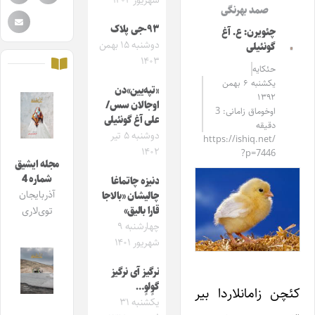
شهریور ۱۴۰۴
صمد بهرنگی
۹۳-جی پلاک
چئویرن: ع. آغ‌
دوشنبه ۱۵ بهمن
گونئیلی
۱۴۰۳
حئکایه
یکشنبه ۶ بهمن
«تپه‌یین»دن
۱۳۹۲
اوجالان سس/
اوخوماق زامانی: 3
علی آغ گونئیلی
دقیقه
دوشنبه ۵ تیر
https://ishiq.net/
۱۴۰۲
?p=7446
مجله ایشیق
شماره 4
دنیزه چاتماغا
آذربایجان
چالیشان «بالاجا
قارا بالیق»
توی‌لاری
چهارشنبه ۹
شهریور ۱۴۰۱
نرگیز آی نرگیز
گوٍلوٍ…
کئچن زامانلاردا بیر
یکشنبه ۳۱