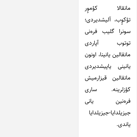
مانقالا کؤموٍر
تؤکوٍب، آلیشدیردی؛
سونرا گلیب فره‌نی
توتوب آپاردی
مانقالین یانینا، اونون
یانینی یاپیشدیردی
مانقالین قیزارمیش
کؤزلرینه. ساری
فره‌نین یانی
جیزیلدایا-جیزیلدایا
یاندی.