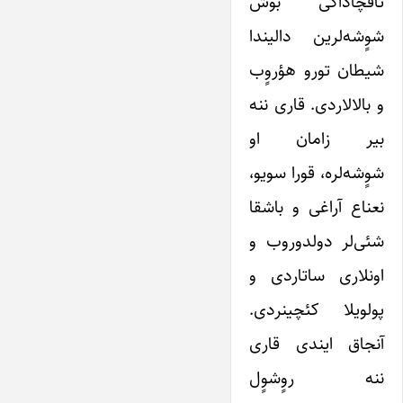
تاقچاداکی بوش
شوٍشه‌لرین دالیندا
شیطان تورو هؤروٍب
و بالالاردی. قاری ننه
بیر زامان او
شوٍشه‌لره، قورا سویو،
نعناع آراغی و باشقا
شئی‌لر دولدوروب و
اونلاری ساتاردی و
پولویلا کئچینردی.
آنجاق ایندی قاری
ننه روٍشوٍل