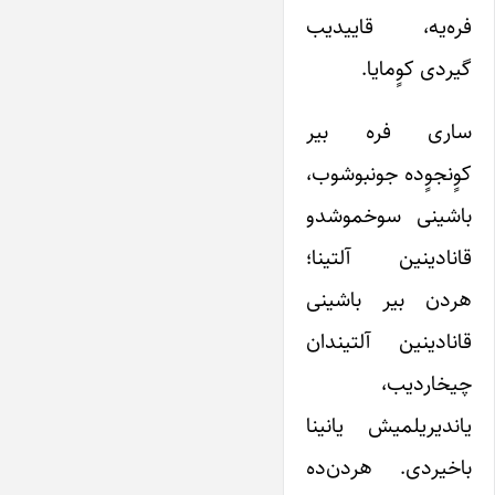
فره‌یه، قاییدیب
گیردی کوٍمایا.
ساری فره بیر
کوٍنجوٍده جونبوشوب،
باشینی سوخموشدو
قانادینین آلتینا؛
هردن بیر باشینی
قانادینین آلتیندان
چیخاردیب،
یاندیریلمیش یانینا
باخیردی. هردن‌ده