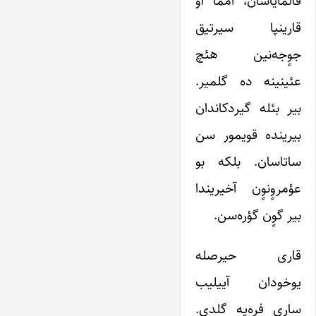
قالمایاسان، آمما او
قارینپا سیرتیق
جوٍجه‌نین هئچ
عئینینه ده گلمیر.
بیر بئله گیردکاندان
بیرینده قویمور سن
ساتاسان. بلکه بو
عؤمروٍنوٍن آخیریندا
بیر گوٍن گؤره‌سن.
قاری حیرصله
یوخودان آییلیب
ساری فره‌یه گلدی.