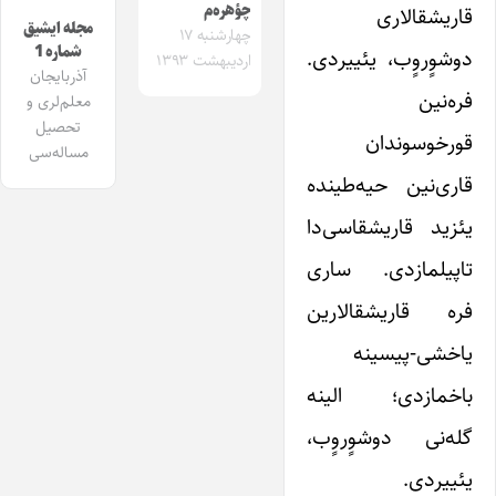
چؤهره‌م
قاریشقالاری
مجله ایشیق
چهارشنبه ۱۷
شماره 1
دوشوٍروٍب، یئییردی.
اردیبهشت ۱۳۹۳
آذربایجان
فره‌نین
معلم‌لری و
تحصیل
قورخوسوندان
مساله‌سی
قاری‌نین حیه‌طینده
یئزید قاریشقاسی‌دا
تاپیلمازدی. ساری
فره قاریشقالارین
یاخشی-پیسینه
باخمازدی؛ الینه
گله‌نی دوشوٍروٍب،
یئییردی.