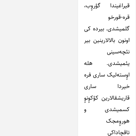
قیراغیندا گؤروٍب،
قره-قورخو
گلمیشدی. بیرده کی
اونون بالالارینین بیر
نئچه‌سینی
یئمیشدی. هله
اوٍسته‌لیک ساری فره
خیردا ساری
قاریشقالارین کؤکوٍنوٍ
کسمیشدی و
هوروٍمجک
تاقچاداکی