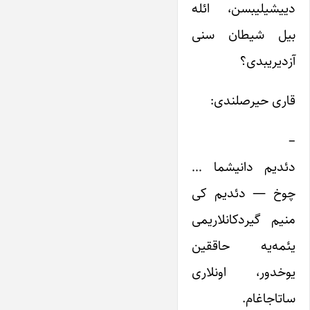
دییشیلیبسن، ائله
بیل شیطان سنی
آزدیریبدی؟
قاری حیرصلندی:
–
دئدیم دانیشما …
چوخ — دئدیم کی
منیم گیردکانلاریمی
یئمه‌یه حاققین
یوخدور، اونلاری
ساتاجاغام.