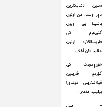
سنین دئدیکلرین
دوٍز اولسا، من اونون
باشینا بیر اویون
گتیره‌رم کی
قاریشقالاردا اونون
حالینا قان آغلار.
هؤروٍمجک کی
گؤردوٍ قارینین
قولاقلارینی دولدورا
بیلیب، دئدی:
– بس