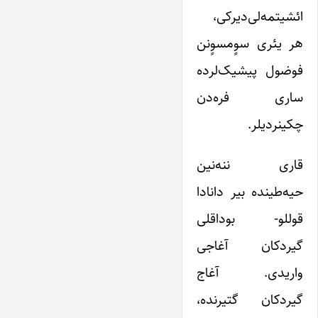
ائشیتمه‌لی‌دیرکی،
هر یئری سوٍمسوٍنن
فوضول پیشیک‌لرده
ساری فره‌دن
چکینردیلر.
قاری ننه‌نین
حیه‌طینده بیر دانادا
قوللو- بوداقلی
گیردکان آغاجی
واریدی. آغاج
گیردکان گتیرنده،