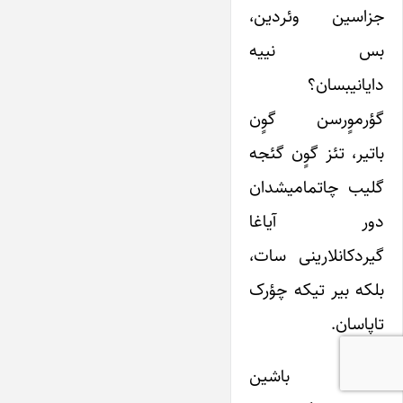
جزاسین وئردین،
بس نییه
دایانیبسان؟
گؤرموٍرسن گوٍن
باتیر، تئز گوٍن گئجه
گلیب چاتمامیشدان
دور آیاغا
گیردکانلارینی سات،
بلکه بیر تیکه چؤرک
تاپاسان.
قاری باشین