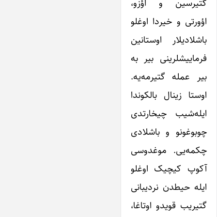
گتیرسین و اؤزو،
اؤورتی و خیردا اوغلو
باشلادیلار اوستانین
فرماییشلرینی بیر به
بیر عمله گتیرمه‌یه.
اوستا زینال بالکوندا
ایله‌شیب چیخارتدی
چوبوغونو و باشلادی
چکمه‌یی. موغدوسی
آکوپ کیچیک اوغلو
ایله حیطدن نردیبانی
گتیریب قویدو اوتاغا،