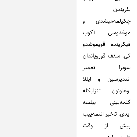
یئریندن
چکیلمه‌میشدی و
موغدوسی آکوپ
فیکرینده قویموشدو
کی، سقف قورویاندان
سونرا تعمیر
ائتدیرسین و ایللا
اوغلونون تئزلیکله
گلمه‌یینی بیلسه
ایدی، تاخیر ائتمه‌ییب
پیش از وقت
قاییتدیراردی.