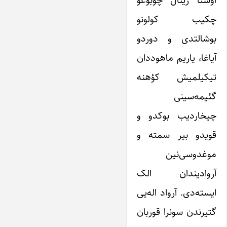
اوستا زینال چوبوغو
چکیب کولونو
بوشالتدی و دوردو
آیاغا، یاریم ماهوددان
تیکیلمیش کؤهنه
گئیمه‌سینی
چیخاردیب بوکدو و
قویدو بیر سمته و
موغدوسی‌نین
آروادیندان الک
ایسته‌دی. آرواد اله‌یی
گتیرندن سونرا قوربان