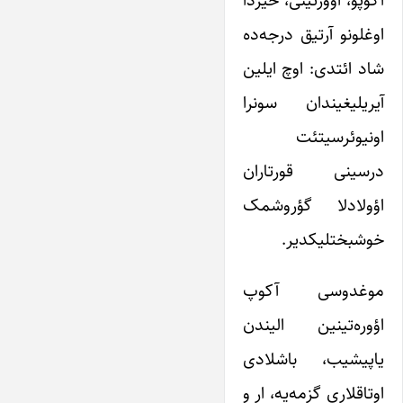
اوغلونو آرتیق درجه‌ده
شاد ائتدی: اوچ ایلین
آیریلیغیندان سونرا
اونیوئرسیتئت
درسینی قورتاران
اؤولادلا گؤروشمک
خوشبختلیکدیر.
موغدوسی آکوپ
اؤوره‌تینین الیندن
یاپیشیب، باشلادی
اوتاقلاری گزمه‌یه، ار و