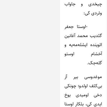
چیخدی و جاواب
وئردی کی:
-اوستا جعفر
گئدیب محمد آغانین
ائوینده ایشله‌مه‌یه و
آخشام اوستو
گله‌جک.
موغدوسی بیر آز
بی‌کئف اولدو؛ چونکی
دخی اومیدی یوخ
ایدی کی، بئکار اوستا