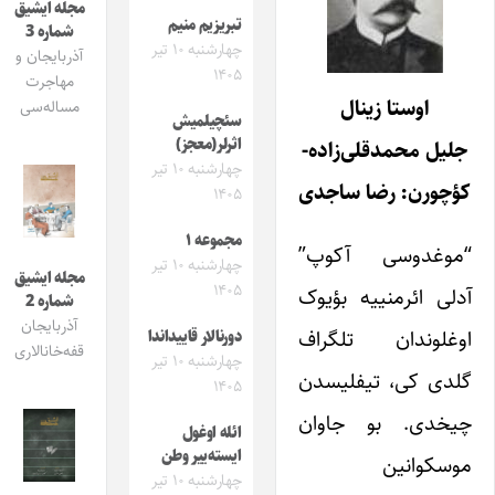
مجله ایشیق
تبریزیم منیم
شماره 3
چهارشنبه ۱۰ تیر
آذربایجان و
۱۴۰۵
مهاجرت
اوستا زینال
مساله‌سی
سئچیلمیش
اثرلر(معجز)
جلیل محمدقلی‌زاده-
چهارشنبه ۱۰ تیر
کؤچورن: رضا ساجدی
۱۴۰۵
مجموعه ۱
“موغدوسی آکوپ”
چهارشنبه ۱۰ تیر
مجله ایشیق
۱۴۰۵
آدلی ائرمنییه بؤیوک
شماره 2
آذربایجان
اوغلوندان تلگراف
دورنالار قاییداندا
قفه‌خانالاری
چهارشنبه ۱۰ تیر
گلدی کی، تیفلیسدن
۱۴۰۵
چیخدی. بو جاوان
ائله اوغول
ایسته‌ییر وطن
موسکوانین
چهارشنبه ۱۰ تیر