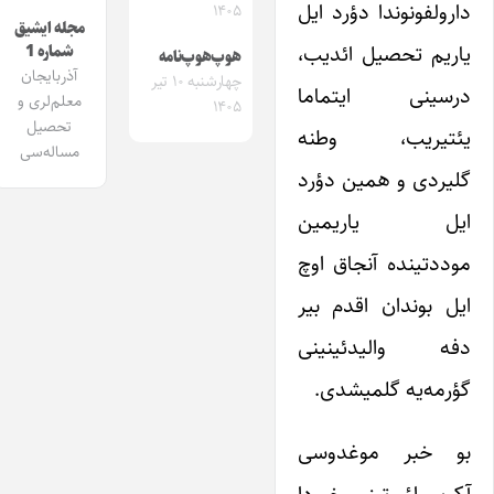
دارولفونوندا دؤرد ایل
۱۴۰۵
مجله ایشیق
یاریم تحصیل ائدیب،
شماره 1
هوپ‌هوپ‌نامه
آذربایجان
چهارشنبه ۱۰ تیر
درسینی ایتماما
معلم‌لری و
۱۴۰۵
تحصیل
یئتیریب، وطنه
مساله‌سی
گلیردی و همین دؤرد
ایل یاریمین
موددتینده آنجاق اوچ
ایل بوندان اقدم بیر
دفه والیدئینینی
گؤرمه‌یه گلمیشدی.
بو خبر موغدوسی
آکوپو، اؤورتینی، خیردا