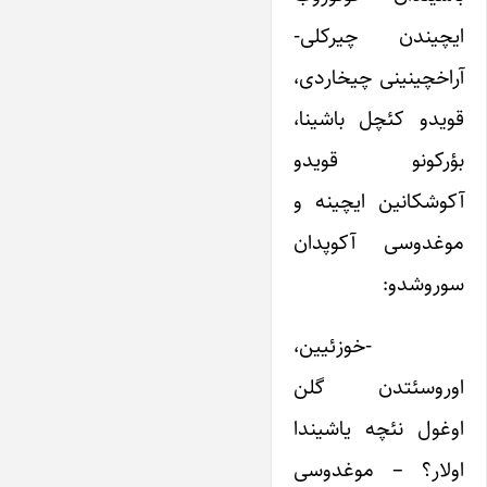
ایچیندن چیرکلی-
آراخچینینی چیخاردی،
قویدو کئچل باشینا،
بؤرکونو قویدو
آکوشکانین ایچینه و
موغدوسی آکوپدان
سوروشدو:
-خوزئیین،
اوروسئتدن گلن
اوغول نئچه یاشیندا
اولار؟ – موغدوسی