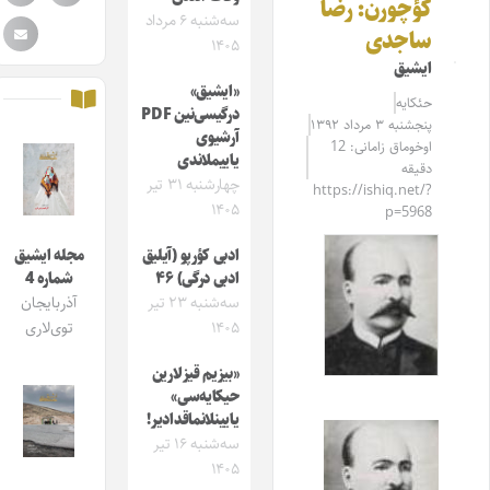
کؤچورن: رضا
سه‌شنبه ۶ مرداد
ساجدی
۱۴۰۵
ایشیق
«ایشیق»
حئکایه
درگیسی‌نین PDF
پنجشنبه ۳ مرداد ۱۳۹۲
آرشیوی
اوخوماق زامانی: 12
یاییملاندی
دقیقه
چهارشنبه ۳۱ تیر
https://ishiq.net/?
۱۴۰۵
p=5968
ادبی کؤرپو (آیلیق
مجله ایشیق
ادبی درگی) ۴۶
شماره 4
سه‌شنبه ۲۳ تیر
آذربایجان
۱۴۰۵
توی‌لاری
«بیزیم قیزلارین
حیکایه‌سی»
یایینلانماقدادیر!
سه‌شنبه ۱۶ تیر
۱۴۰۵