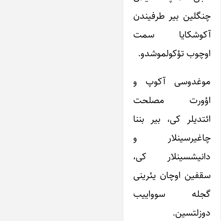
چنگلین بیر طرفیندن
آکوشکایا سمت
اوچوب تؤکولموشدو.
موغدوسی آکوپ و
اؤورت مصلحت
ائتدیلر کی، بیر بننا
چاغیرسینلار و
دانیشسینلار کی،
سقفین اوچان یئرینی
گجله سوواییب
دوزلتسین.