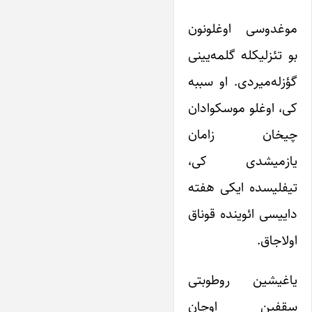
موغدوسی اوغلونون
بو تئزلیکله گلمه‌یینی
گؤزله‌میردی. او سببه
کی، اوغلو موسکوادان
چیخان زامان
یازمیشدی کی،
تیفلیسده ایکی هفته
داییسی ائوینده قوناق
اولاجاق.
یاغیشین روطوبتی
سقفین اوچان