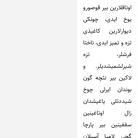
اوتاقلارین بیر قوصورو
یوخ ایدی، چونکی
دیوارلارین کاغیذی
تزه و تمیز ایدی، تاختا
فرشلر، تزه
شیرلشمیشدیلر. و
لاکین بیر نئچه گون
بوندان ایرلی چوخ
شیددتلی یاغیشدان
زال اوتاغینین
سقفینین بیر پارچا
گجی لامپا آسیلان