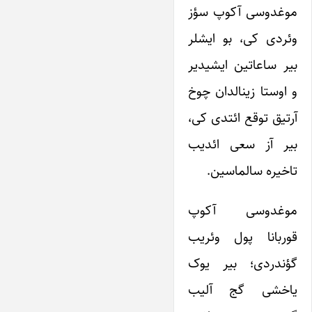
موغدوسی آکوپ سؤز
وئردی کی، بو ایشلر
بیر ساعاتین ایشیدیر
و اوستا زینالدان چوخ
آرتیق توقع ائتدی کی،
بیر آز سعی ائدیب
تاخیره سالماسین.
موغدوسی آکوپ
قوربانا پول وئریب
گؤندردی؛ بیر یوک
یاخشی گج آلیب