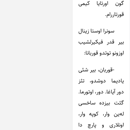
گون اورتایا کیمی
قورتاررام.
سونرا اوستا زینال
بیر قدر فیکیرلشیب
اوزونو توتدو قوربانا:
-قوربان، بیر شئی
یادیما دوشدو، تئز
دور آیاغا. دور، اوتورما.
گئت بیزده ساخسی
له‌ین وار، کوپه وار،
اونلاری و پارچ دا