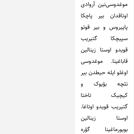
موغدوسی‌نین آروادی
اوتاقدان بیر پاچکا
پاپیروس و بیر قوتو
سپیچکا گتیریب
قویدو اوستا زینالین
قاباغینا. موغدوسی
اوغلو ایله حیطدن بیر
نئچه بؤیوک و
کیچیک تاختا
گتیریب قویدو اوتاغا.
اوستا زینالین
بویورماغینا گؤره