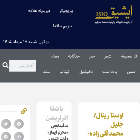
یازیچیلار
بیزیم‌له علاقه
بیزیم حاقدا
بوگون شنبه ۱۷ مرداد ۱۴۰۵
آنا صحیفه
شعر
خبر
حئکایه
مقاله‌
سس
یادداشت
دانیشیق
کیتاب
سند
باشقا
اوستا زینال/
اثرلریندن
جلیل
تدقیقاتچی
محمدقلی‌زاده-
«محرم ایماز»
وفات ائتدی