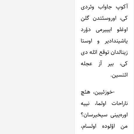
آکوپ جاواب وئردی
کی، اوروسئتدن گلن
اوغلو ایییرمی دؤرد
یاشیندادیر و اوستا
زینالدان توقع ائله دی
کی، بیر آز عجله
ائتسین.
-خوزئیین، هئچ
ناراحات اولما، نییه
اوره‌یینی سیخیرسان؟
من اؤلوده اولسام،