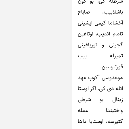
شرطله کی، بو گون
باشلاییب، صاباح
آخشاما کیمی ایشینی
تامام ائدیب، اوتاغین
گجینی و تورپاغینی
تمیزله ییب
قورتارسین.
موغدوسی آکوپ عهد
ائله دی کی، اگر اوستا
زینال بو شرطی
واختیندا عمله
گتیرسه، اوستایا داها