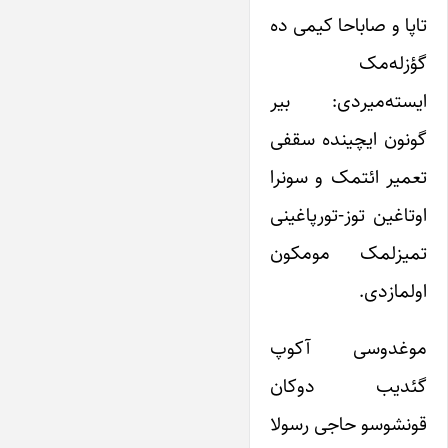
تاپا و صاباحا کیمی ده
گؤزله‌مک
ایسته‌میردی: بیر
گونون ایچینده سقفی
تعمیر ائتمک و سونرا
اوتاغین توز-تورپاغینی
تمیزلمک مومکون
اولمازدی.
موغدوسی آکوپ
گئدیب دوکان
قونشوسو حاجی رسولا