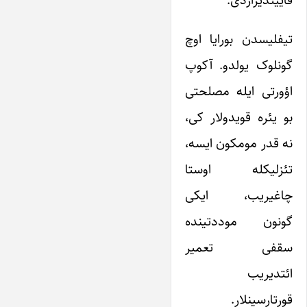
تیفلیسدن بورایا اوچ
گونلوک یولدو. آکوپ
اؤورتی ایله مصلحتی
بو یئره قویدولار کی،
نه قدر مومکون ایسه،
تئزلیکله اوستا
چاغیریب، ایکی
گونون موددتینده
سقفی تعمیر
ائتدیریب
قورتارسینلار.