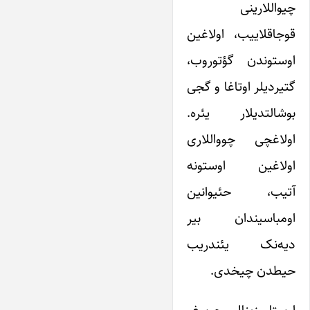
چیواللارینی
قوجاقلاییب، اولاغین
اوستوندن گؤتوروب،
گتیردیلر اوتاغا و گجی
بوشالتدیلار یئره.
اولاغچی چوواللاری
اولاغین اوستونه
آتیب، حئیوانین
اومباسیندان بیر
دیه‌نک یئندریب
حیطدن چیخدی.