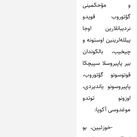
و مؤحکمینی
گؤتوروب قویدو
نردیبانلارین اوجا
پیلله‌لرینین اوستونه و
چیخیب، بالکوندان
بیر پاپیروسلا سپیچکا
قوتوسونو گؤتوروب،
پاپیروسونو یاندیردی،
اوزونو توتدو
موغدوسی آکوپا:
-خوزئیین، بو