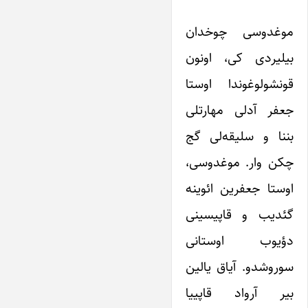
موغدوسی چوخدان
بیلیردی کی، اونون
قونشولوغوندا اوستا
جعفر آدلی مهارتلی
بننا و سلیقه‌لی گج
چکن وار. موغدوسی،
اوستا جعفرین ائوینه
گئدیب و قاپیسینی
دؤیوب اوستانی
سوروشدو. آیاق یالین
بیر آرواد قاپییا