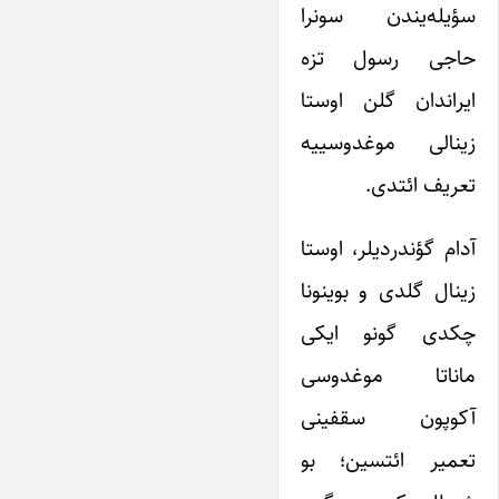
سؤیله‌یندن سونرا
حاجی رسول تزه
ایراندان گلن اوستا
زینالی موغدوسییه
تعریف ائتدی.
آدام گؤندردیلر، اوستا
زینال گلدی و بوینونا
چکدی گونو ایکی
ماناتا موغدوسی
آکوپون سقفینی
تعمیر ائتسین؛ بو