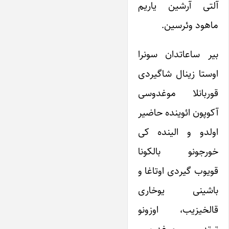
آلتی آرشین یاریم
ماهود وئرسین.
بیر ساعاتدان سونرا
اوستا زینال شاگیردی
قوربانلا موغدوسی
آکوپون ائوینده حاضیر
اولدو و الینده کی
خورجونو بالکونا
قویوب گیردی اوتاغا و
باشینی یوخاری
قالخیزیب، اوزونو