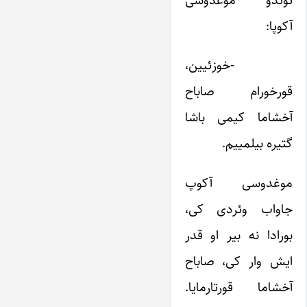
توتدو موغدوسی
آکوپا:
-خوزئیین،
قورخورام صاباح
آخشاما کیمی باشا
گتیره بیلمییم.
موغدوسی آکوپ
جاواب وئردی کی،
بورادا نه بیر او قدر
ایش وار کی، صاباح
آخشاما قورتارمایا.