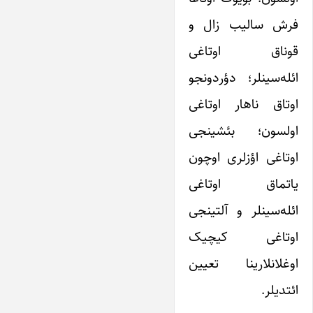
فرش سالیب زال و
قوناق اوتاغی
ائله‌سینلر؛ دؤردونجو
اوتاق ناهار اوتاغی
اولسون؛ بئشینجی
اوتاغی اؤزلری اوچون
یاتماق اوتاغی
ائله‌سینلر و آلتینجی
اوتاغی کیچیک
اوغلانلارینا تعیین
ائتدیلر.