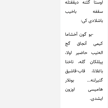
اوستا گئنه دیققتله
سقفه باخیب
باشلادی کی:
-بو گون آخشاما
کیمی آنجاق گج
اله‌نیب حاضیر اولا،
پیللکان گله، تاختا
باغلانا، قاب-قاشیق
گتیرلنه… بونلار
هامیسی اوزون
ایشدی.