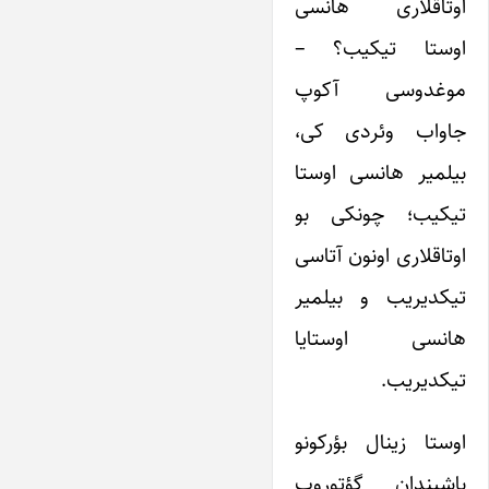
اوتاقلاری هانسی
اوستا تیکیب؟ –
موغدوسی آکوپ
جاواب وئردی کی،
بیلمیر هانسی اوستا
تیکیب؛ چونکی بو
اوتاقلاری اونون آتاسی
تیکدیریب و بیلمیر
هانسی اوستایا
تیکدیریب.
اوستا زینال بؤرکونو
باشیندان گؤتوروب