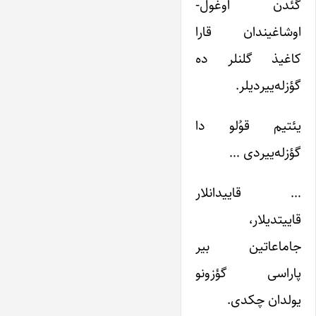
گئدن اوغول-
اوشاغیندان قارا
کاغیذ گلنلر ده
گؤزله‌ییردیلر.
یئتیم قوُلو دا
گؤزله‌ییردی …
… قاییدانلار
قاییتدیلار،
جاماعاتین بیر
پاراسی گؤزونو
یولدان چکدی.