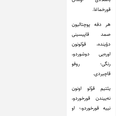
قورخماغا.
هر دفه پوچتالیون
صمد قاپیسینی
دؤینده، قوُلونون
اوره‌یی دوشوردو،
رنگی- روفو
قاچیردی.
یئتیم قوُلو اونون
نه‌ییندن قورخوردو،
نییه قورخوردو،- او