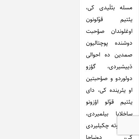
مسله بئلَیدی کی،
یئتیم قوُلونون
اوغلوندان صؤحبت
دوشنده پوچتالیون
صمدین ده احوالی
دَییشیردی، گؤزو
دولوردو و صؤحبتین
او یئرینده کی، دای
یئتیم قوُلو اؤزونو
ساخلایا بیلمیردی،
بیر خلوته چکیلیردی
کی، دونیاجا