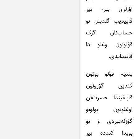
اؤزلری بیر- بیر
قاییدیب گلدیلر. بو
حساب‌نان گرک
قوُلونون اوغلو دا
قاییدایدی.
یئتیم قوُلو بوتون
کندین گؤزونون
قاباغیندا حسرت‌نن
اوغلونون یولونو
گؤزله‌ییردی و بو
بویدا کندده بیر