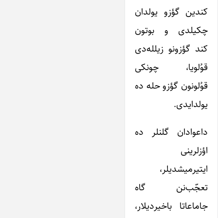
کندین گؤزو یولدان
چکیلدی و بوتون
کند گؤزونو زیلله‌دی
قوُلویا، چونکی
قوُلونون گؤزو حله ده
یولدایدی.
داعوادان گلنلر ده
اؤزلرینی
ایتیرمیشدیلر،
تعجّب‌نن گاه
جاماعاتا باخیردیلار،