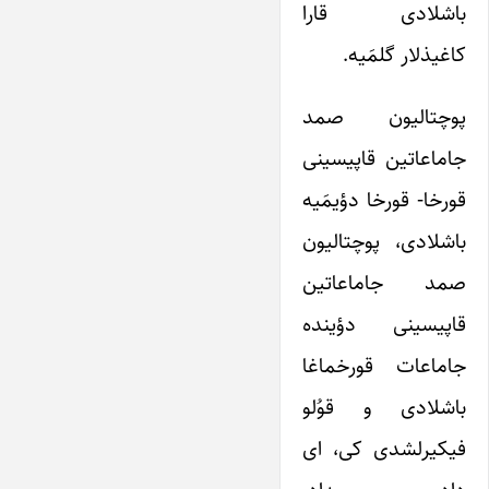
باشلادی قارا
کاغیذلار گلمَیه.
پوچتالیون صمد
جاماعاتین قاپیسینی
قورخا- قورخا دؤیمَیه
باشلادی، پوچتالیون
صمد جاماعاتین
قاپیسینی دؤینده
جاماعات قورخماغا
باشلادی و قوُلو
فیکیرلشدی کی، ای