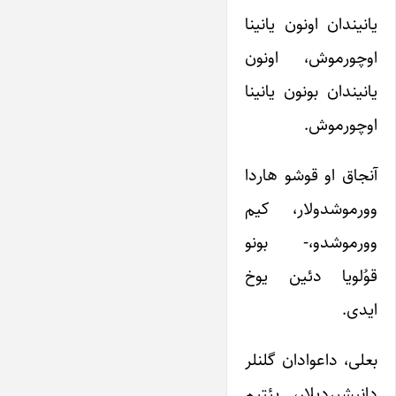
یانیندان اونون یانینا
اوچورموش، اونون
یانیندان بونون یانینا
اوچورموش.
آنجاق او قوشو هاردا
وورموشدولار، کیم
وورموشدو،- بونو
قوُلویا دئین یوخ
ایدی.
بعلی، داعوادان گلنلر
دانیشیردیلار، یئتیم