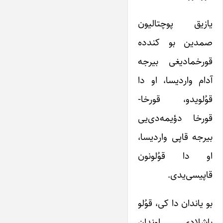
یازیق پوچتالیون
صمدین بو کندده
قورخمادیغی بیرجه
آدام واردیسا، او دا
قوُلویدو، قورخا-
قورخا دؤیمه‌دی‌یی
بیرجه قاپی واردیسا،
او دا قوُلونون
قاپیسی‌یدی.
بو یاندان دا کی، قوُلو
باشلادی اوندان