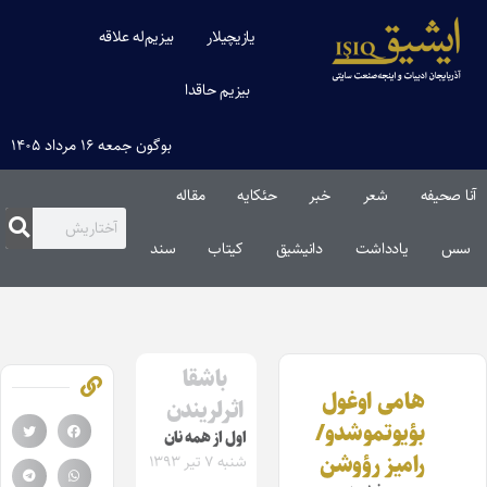
یازیچیلار
بیزیم‌له علاقه
بیزیم حاقدا
بوگون جمعه ۱۶ مرداد ۱۴۰۵
آنا صحیفه
شعر
خبر
حئکایه
مقاله‌
سس
یادداشت
دانیشیق
کیتاب
سند
باشقا
هامی اوغول
اثرلریندن
بؤیوتموشدو/
اول از همه نان
رامیز رؤوشن
شنبه ۷ تیر ۱۳۹۳