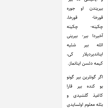
بیریندن او جوره
قورخا- قورخا،
چکینه- چکینه
آخیردا بیر- بیرینی
ائله بیر شئیه
ایناندیردیلار کی،
کیمه دئسن اینانماز.
اگر گونلرین بیر گونو
بو کنده بیر قارا
کاغیذ گلسَیدی و
بئله معلوم اولسایدی