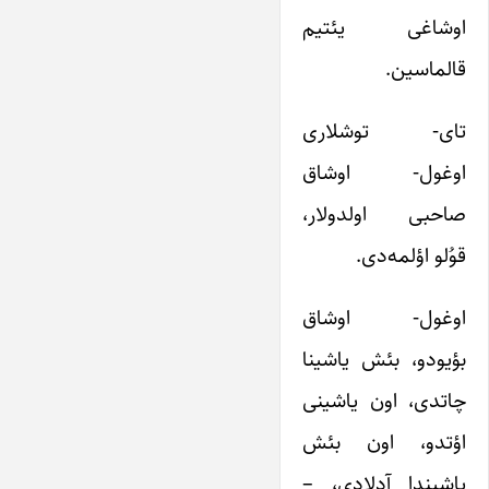
اوشاغی یئتیم
قالماسین.
تای- توشلاری
اوغول- اوشاق
صاحبی اولدولار،
قوُلو اؤلمه‌دی.
اوغول- اوشاق
بؤیودو، بئش یاشینا
چاتدی، اون یاشینی
اؤتدو، اون بئش
یاشیندا آدلادی، –