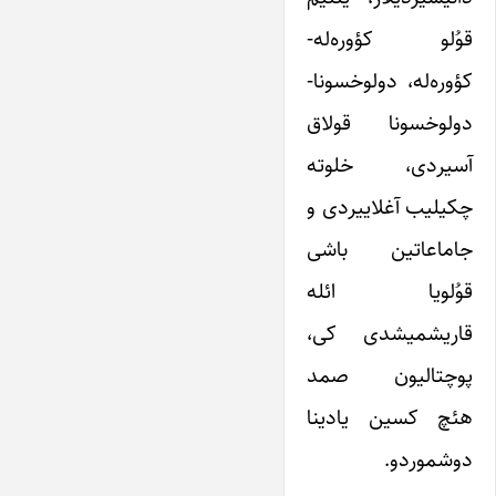
قوُلو کؤوره‌له-
کؤوره‌له، دولوخسونا-
دولوخسونا قولاق
آسیردی، خلوته
چکیلیب آغلاییردی و
جاماعاتین باشی
قوُلویا ائله
قاریشمیشدی کی،
پوچتالیون صمد
هئچ کسین یادینا
دوشموردو.