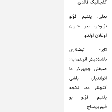
کئچللیک قالدی.
بعلی، یئتیم قوُلو
بؤیودو، بیر جاوان
اوغلان اولدو.
تای- توشلاری
باشلادیلار ائولنمه‌یه:
صیفتی چوپورلار دا
ائولندیلر، باشی
کئچللر ده. تکجه
یئتیم قوُلو بو
قیوریم‌ساچ