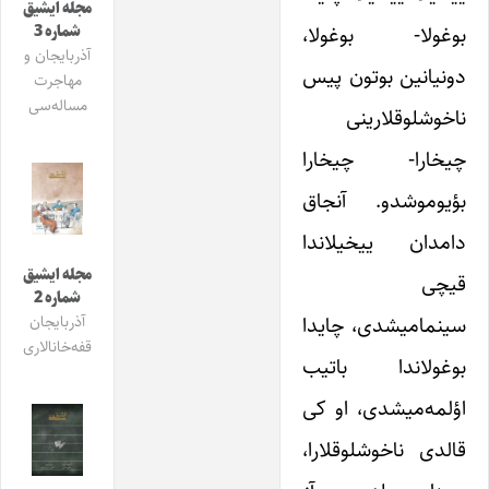
مجله ایشیق
بوغولا- بوغولا،
شماره 3
آذربایجان و
دونیانین بوتون پیس
مهاجرت
مساله‌سی
ناخوشلوقلارینی
چیخارا- چیخارا
بؤیوموشدو. آنجاق
دامدان ییخیلاندا
مجله ایشیق
قیچی
شماره 2
سینمامیشدی، چایدا
آذربایجان
قفه‌خانالاری
بوغولاندا باتیب
اؤلمه‌میشدی، او کی
قالدی ناخوشلوقلارا،