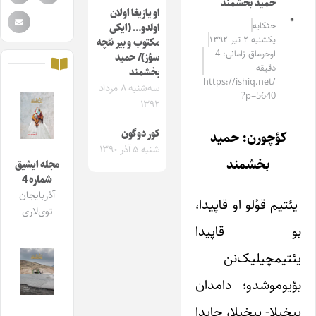
حمید بخشمند
او یازیغا اولان
حئکایه
اولدو… (ایکی
یکشنبه ۲ تیر ۱۳۹۲
مکتوب و بیر نئچه
اوخوماق زامانی: 4
سؤز)/ حمید
دقیقه
بخشمند
https://ishiq.net/
سه‌شنبه ۸ مرداد
?p=5640
۱۳۹۲
کور دوگون
کؤچورن: حمید
شنبه ۵ آذر ۱۳۹۰
بخشمند
مجله ایشیق
شماره 4
آذربایجان
یئتیم قوُلو او قاپیدا،
توی‌لاری
بو قاپیدا
یئتیمچیلیک‌نن
بؤیوموشدو؛ دامدان
ییخیلا- ییخیلا، چایدا