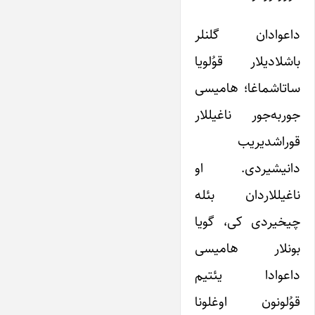
داعوادان گلنلر
باشلادیلار قوُلویا
ساتاشماغا؛ هامیسی
جوربه‌جور ناغیللار
قوراشدیریب
دانیشیردی. او
ناغیللاردان بئله
چیخیردی کی، گویا
بونلار هامیسی
داعوادا یئتیم
قوُلونون اوغلونا