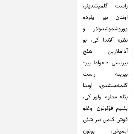
راست گلمیشدیلر،
اوننان بیر یئرده
ووروشموشدولار و
نظره آلاندا کی، بو
آداملارین هئچ
بیریسی داعوادا بیر-
بیرینه راست
گلمه‌میشدی، اوندا
بئله معلوم اولور کی،
یئتیم قوُلونون اوغلو
قوش کیمی بیر شئی
ایمیش، بونون