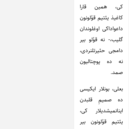
کی، همین قارا
کاغیذ یئتیم قوُلونون
داعواداکی اوغلوندان
گلیب،- نه قوُلو بیر
دامجی حئیرتلنردی،
نه ده پوچتالیون
صمد.
بعلی، بونلار ایکیسی
ده صمیمِ قلبدن
اینانمیشدیلار کی،
یئتیم قوُلونون بیر