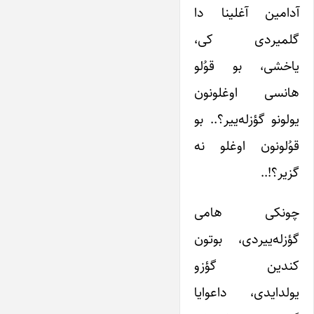
آدامین آغلینا دا
گلمیردی کی،
یاخشی، بو قوُلو
هانسی اوغلونون
یولونو گؤزله‌ییر؟.. بو
قوُلونون اوغلو نه
گزیر؟!..
چونکی هامی
گؤزله‌ییردی، بوتون
کندین گؤزو
یولدایدی، داعوایا