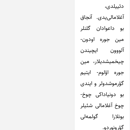
دئییلدی،
آغلامالی‌یدی. آنجاق
بو داعوادان گلنلر
مین جوره اودون-
آلووون ایچیندن
چیخمیشدیلار، مین
جوره اؤلوم- ایتیم
گؤرموشدولر و ایندی
بو دونیاداکی چوخ-
چوخ آغلامالی شئیلر
بونلارا گولمه‌لی
گؤرونوردو.