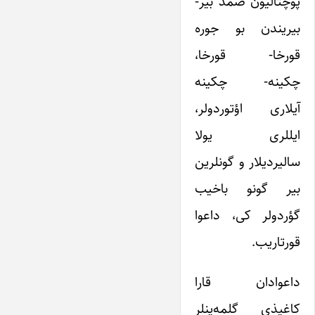
پوچتالیون صمد بیر-
بیریندن بو جوره
قورخا- قورخا،
چکینه- چکینه
آیلاری اؤتوردولر،
ایللری یولا
سالیردیلار و گونلرین
بیر گونو باخیب
گؤردولر کی، داعوا
قورتاریب.
داعوادان قارا
کاغیذی گلمه‌ینلر