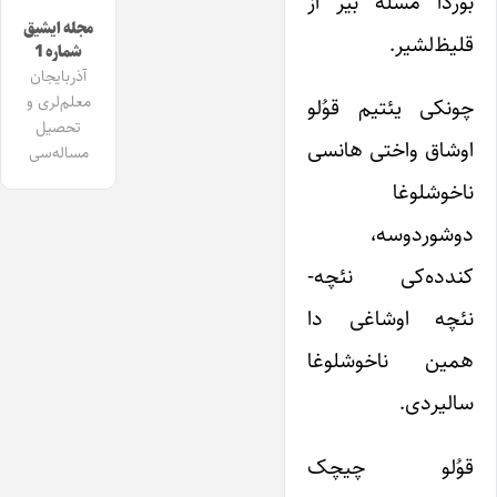
بوردا مسله بیر آز
مجله ایشیق
قلیظ‌لشیر.
شماره 1
آذربایجان
معلم‌لری و
چونکی یئتیم قوُلو
تحصیل
اوشاق واختی هانسی
مساله‌سی
ناخوشلوغا
دوشوردوسه،
کندده‌کی نئچه-
نئچه اوشاغی دا
همین ناخوشلوغا
سالیردی.
قوُلو چیچک