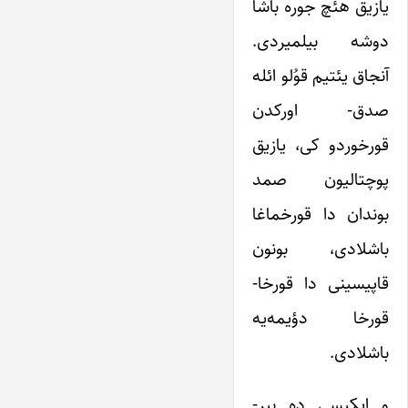
یازیق هئچ جوره باشا
دوشه بیلمیردی.
آنجاق یئتیم قوُلو ائله
صدق- اورکدن
قورخوردو کی، یازیق
پوچتالیون صمد
بوندان دا قورخماغا
باشلادی، بونون
قاپیسینی دا قورخا-
قورخا دؤیمه‌یه
باشلادی.
و ایکیسی ده بیر-