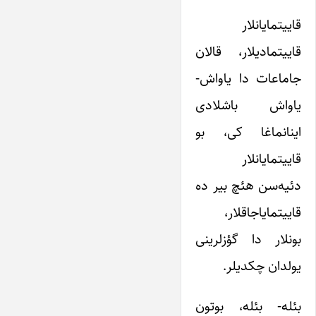
قاییتمایانلار
قاییتمادیلار، قالان
جاماعات دا یاواش-
یاواش باشلادی
اینانماغا کی، بو
قاییتمایانلار
دئیه‌سن هئچ بیر ده
قاییتمایاجاقلار،
بونلار دا گؤزلرینی
یولدان چکدیلر.
بئله- بئله، بوتون