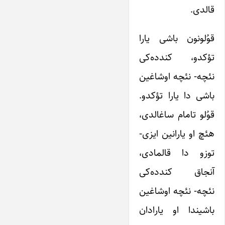
قالدی.
قوُلونون باشی یارا
تؤکدو، کندده‌کی
نئچه- نئچه اوشاغین
باشی دا یارا تؤکدو.
قوُلو تامام ساغالدی،
هئچ او یارانین ایزی-
توزو دا قالمادی،
آنجاق کندده‌کی
نئچه- نئچه اوشاغین
باشیندا او یارادان