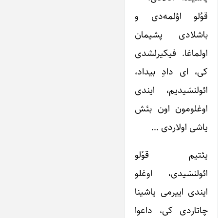
قوُلو اؤلمه‌دی و
باشلادی پشیمان
اولماغا. فیکیرلشدی
کی، ای دادِ بیداد،
ائولنسَیدیم، ایندی
اوغلومون اون بئش
یاشی اولاردی …
یئتیم قوُلو
ائولنسَیدی، اوغلو
ایندی اییرمی یاشینا
چاتاردی کی، داعوا