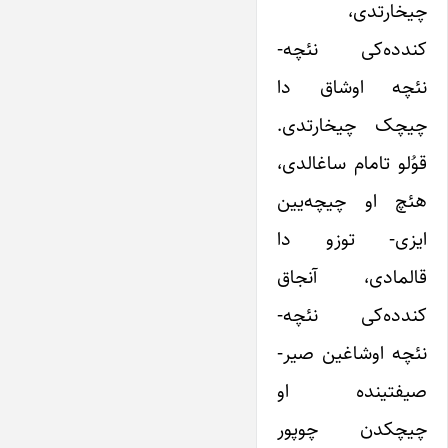
چیخارتدی،
کندده‌کی نئچه-
نئچه اوشاق دا
چیچک چیخارتدی.
قوُلو تامام ساغالدی،
هئچ او چیچه‌یین
ایزی- توزو دا
قالمادی، آنجاق
کندده‌کی نئچه-
نئچه اوشاغین صیر-
صیفتینده او
چیچکدن چوپور