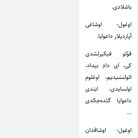
باشلادی.
اوغول- اوشاغی
آپاردیلار داعوایا.
قوُلو فیکیرلشدی
کی، ای دادِ بیداد،
ائولنسَیدیم، اوغلوم
اولسایدی، ایندی
داعوایا گئده‌جکدی
…
اوغول- اوشاقدان