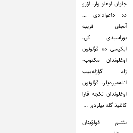
جاوان اوغلو وار، اؤزو
ده داعوادادی …
آنجاق قریبه
بوراسیدی کی،
ایکیسی ده قوُلونون
اوغلوندان مکتوب-
زاد گؤزله‌ییب
ائله‌میردیلر. قوُلونون
اوغلوندان تکجه قارا
کاغیذ گله بیلردی …
یئتیم قولوُینان