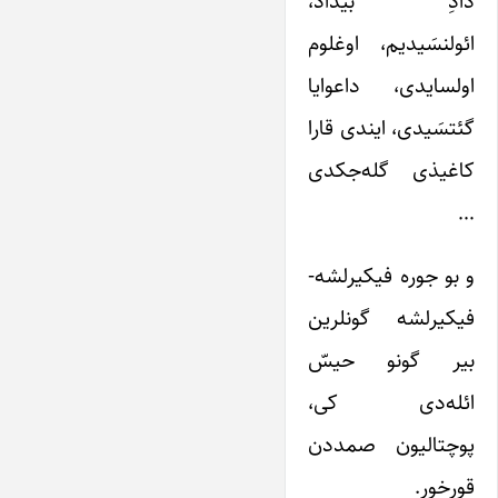
دادِ بیداد،
ائولنسَیدیم، اوغلوم
اولسایدی، داعوایا
گئتسَیدی، ایندی قارا
کاغیذی گله‌جکدی
…
و بو جوره فیکیرلشه-
فیکیرلشه گونلرین
بیر گونو حیسّ
ائله‌دی کی،
پوچتالیون صمددن
قورخور.