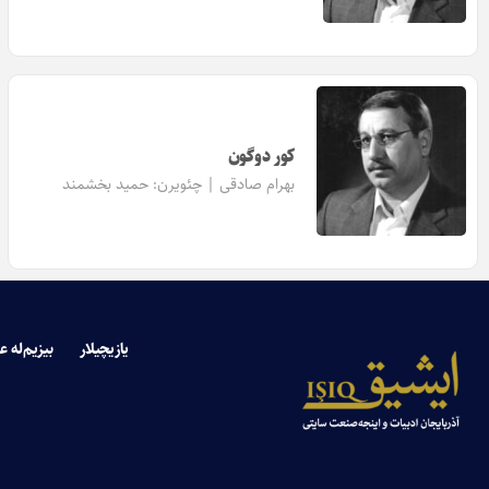
کور دوگون
بهرام صادقی | چئویرن:
حمید بخشمند
یازیچیلار
بیزیم‌له ع