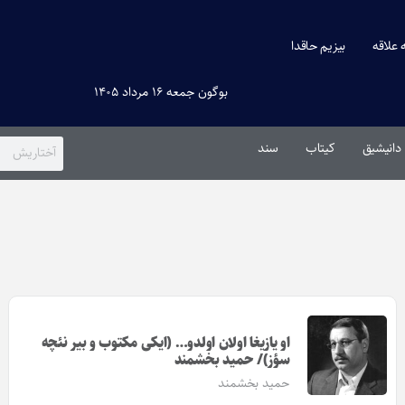
ه علاقه
بیزیم حاقدا
بوگون جمعه ۱۶ مرداد ۱۴۰۵
دانیشیق
کیتاب
سند
او یازیغا اولان اولدو… (ایکی مکتوب و بیر نئچه
سؤز)/ حمید بخشمند
حمید بخشمند