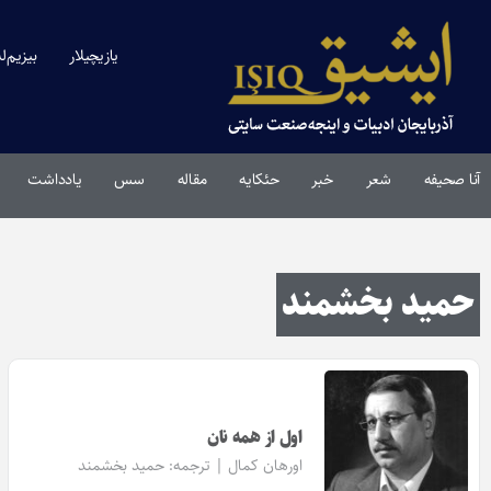
یازیچیلار
بیزیم‌ل
آنا صحیفه
شعر
خبر
حئکایه
مقاله‌
سس
یادداشت
حمید بخشمند
اول از همه نان
اورهان کمال | ترجمه:
حمید بخشمند