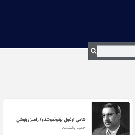
هامی اوغول بؤیوتموشدو/ رامیز رؤوشن
حمید بخشمند