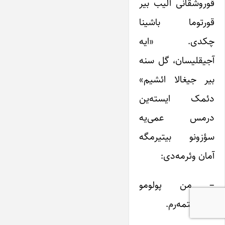
قوروشقانی آلیب بیر
قورتوما باشینا
چکدی. «ایه
آجیقلیسان، گل سنه
بیر جیغالا ائشیم»
دئمک ایسته‌ین
درمس عمی‌یه
سؤزونو بیتیرمگه
آمان وئرمه‌دی:
– من پولومو
توستولتمه‌رم.