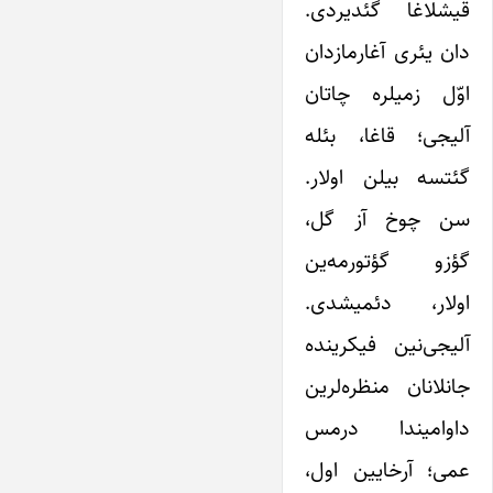
قیشلاغا گئدیردی.
دان یئری آغارمازدان
اوّل زمیلره چاتان
آلیجی؛ قاغا، بئله
گئتسه بیلن اولار.
سن چوخ آز گل،
گؤزو گؤتورمه‌ین
اولار، دئمیشدی.
آلیجی‌نین فیکرینده
جانلانان منظره‌لرین
داوامیندا درمس
عمی؛ آرخایین اول،