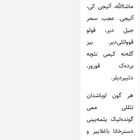
ماشاالله، آلیجی کی،
آلیجی. عجب سحر
جیل دیر، قولو
قوواتلی‌دیر. بیز
گله‌‌نه کیمی نئچه
برده‌ک قورور،
دئییردیلر.
هر گون اوباشدان
تئللی ممی
گونده‌لیک یئمه‌یینی
دسترخانا باغلاییر و