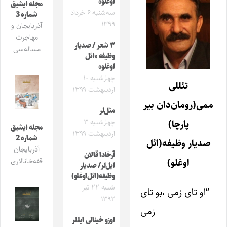
اوغلو»
مجله ایشیق
سه‌شنبه ۶ خرداد
شماره 3
۱۳۹۹
آذربایجان و
مهاجرت
۳ شعر / صدیار
مساله‌سی
وظیفه «ائل
اوغلو»
چهارشنبه ۱۰
تئللی
اردیبهشت ۱۳۹۹
ممی(رومان‌دان بیر
مثل‌لر
چهارشنبه ۳
پارچا)
مجله ایشیق
اردیبهشت ۱۳۹۹
شماره 2
صدیار وظیفه(ائل
آذربایجان
آرخادا قالان
اوغلو)
قفه‌خانالاری
ایل‌لر/ صدیار
وظیفه(ائل‌اوغلو)
شنبه ۲۲ تیر
“او تای زمی ،بو تای
۱۳۹۲
زمی
اوزو خینالی ایللر