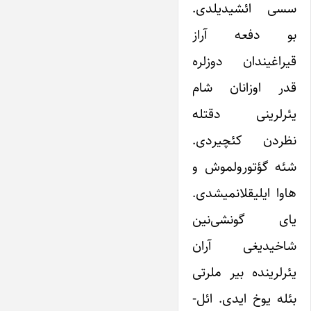
سسی ائشیدیلدی.
بو دفعه آراز
قیراغیندان دوزلره
قدر اوزانان شام
یئرلرینی دقتله
نظردن کئچیردی.
شئه گؤتورولموش و
هاوا ایلیقلانمیشدی.
یای گونشی‌نین
شاخیدیغی آران
یئرلرینده بیر ملرتی
بئله یوخ ایدی. ائل-