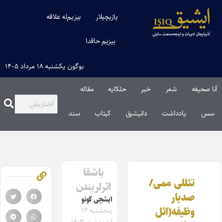
یازیچیلار
بیزیم‌له علاقه
بیزیم حاقدا
بوگون یکشنبه ۱۸ مرداد ۱۴۰۵
آنا صحیفه
شعر
خبر
حئکایه
مقاله‌
سس
یادداشت
دانیشیق
کیتاب
سند
باشقا
تئللی ممی/
اثرلریندن
صدیار
ایشچی گونو
وظیفه(ائل
پنجشنبه ۱۳