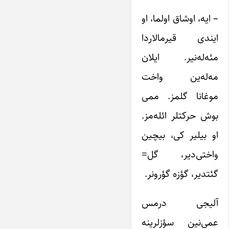
– ایه، اوشاق اولما، او
ایندی قیرمالاردا
مئه‌له‌نیر. ایلان
مه‌له‌ین واخت
موغانا گلمز. ممی
بوش حرکتلر ائله‌مز.
او بیلیر کی، بیچین
واختی‌دیر، گل=
گئتدیر، گؤزه گؤرونر.
آلیجی درمس
عمی‌نین سؤزلرینه