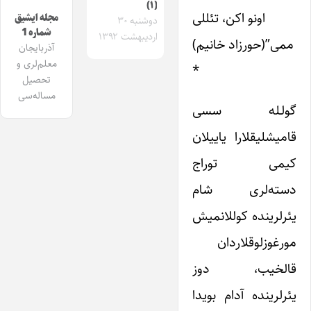
(۱)
اونو اکن، تئللی
مجله ایشیق
دوشنبه ۳۰
شماره 1
اردیبهشت ۱۳۹۲
ممی”(حورزاد خانیم)
آذربایجان
معلم‌لری و
*
تحصیل
مساله‌سی
گولـله سسی
قامیشلیقلارا یاییلان
کیمی توراج
دسته‌لری شام
یئرلرینده کوللانمیش
مورغوزلوقلاردان
قالخیب، دوز
یئرلرینده آدام بویدا