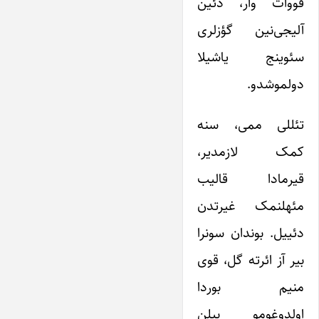
قووات وار، دئین
آلیجی‌نین گؤزلری
سئوینج یاشیلا
دولموشدو.
تئللی ممی، سنه
کمک لازمدیر،
قیرمادا قالیب
مئهلنمک غیرتدن
دئییل. بوندان سونرا
بیر آز ائرته گل، قوی
منیم بوردا
اولدوغومو بیلن