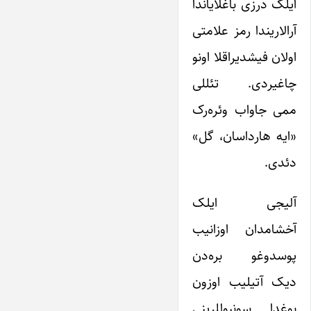
ایلک درزی باغلایاندا
آرالاریندا رمز علامتی
اولان فیشدیراقلا اونو
چاغیردی. تئللی
ممی جاواب وئره‌رک
«ایه هارداسان، گل»
دئدی.
آلیجی ایلک
آخشامدان اوزانیب
پوسدوغو بره‌دن
دیک آتیلیب اوزون
بوغدا سونبوللرینی