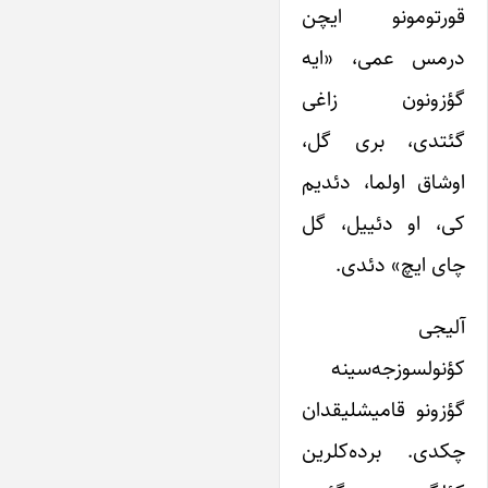
قورتومونو ایچن
درمس عمی، «ایه
گؤزونون زاغی
گئتدی، بری گل،
اوشاق اولما، دئدیم
کی، او دئییل، گل
چای ایچ» دئدی.
آلیجی
کؤنولسوزجه‌سینه
گؤزونو قامیشلیقدان
چکدی. برده‌کلرین