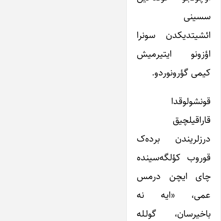
سسینی
ائشیتدیکدن سونرا
اؤزونو ایتیرمیش
کیمی گؤرونوردو.
قونشولوقدا
قاراقیلچیق
درزلریندن برده‌ک
قوروب کؤلگه‌سینده
چای ایچن درمس
عمی، «ایه نه
باخیرسان، گولـله