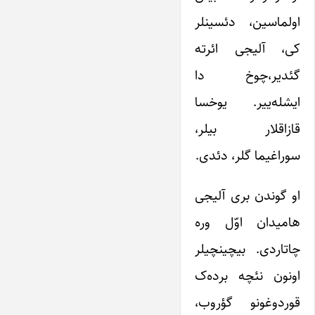
اولماسین، دئسینلر
کی، آلیجی ائرته
گئدیر،چوخ دا
ایشله‌ییر. یوخسا
قازاقلار بیلر،
سوراغیما گلر، دئدی.
او گوندن بری آلیجی
هامیدان اوّل وره
چاتاردی. بیچینچیلر
اونون نئچه برده‌ک
قوردوغونو گؤروب،