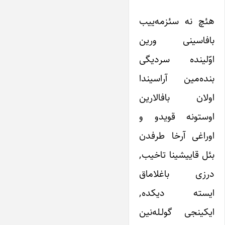
هئچ نه سئزمه‌ییب
بافاسینی ورین
اوّلینده سردیگی
بنده‌مین آراسیندا
اولان بافالارین
اوستونه قویدو و
اوراغی آرخا طرفدن
بئل قاییشینا تاخیب,
درزی باغلاماق
ایسته دیکده,
ایکینجی گولـله‌نین