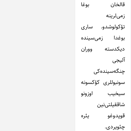
قالخان بوغا
زمی‌لرینه
تؤکولوشدو. ساری
بوغدا زمی‌سینده
دیکدسته ووران
آلیجی
چنگه‌سینده‌کی
سونبوللری کؤکسونه
سیخیب اوزونو
شاققیلتی‌نین
قوپدوغو یئره
چئویردی.