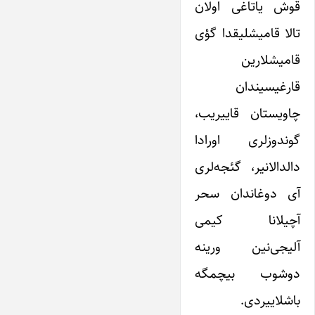
قوش یاتاغی اولان
تالا قامیشلیقدا گؤی
قامیشلارین
قارغیسیندان
چاویستان قاییریب،
گوندوزلری اورادا
دالدالانیر، گئجه‌لری
آی دوغاندان سحر
آچیلانا کیمی
آلیجی‌نین ورینه
دوشوب بیچمگه
باشلاییردی.