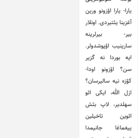
یارا- یارا اؤزونو ورین
آغزینا یئتیردی. اونلار
بیر- بیرلرینه
سارینیب اؤپوشدولر.
ایه بوردا نه گزیر
سن؟ اؤزونو اودا-
کؤزه نیه سالیرسان؟
ازل الله، ایکی ائو
سهلدیر، لاپ بئش
ائوین تاخیلین
ییغماغا جانیمدا