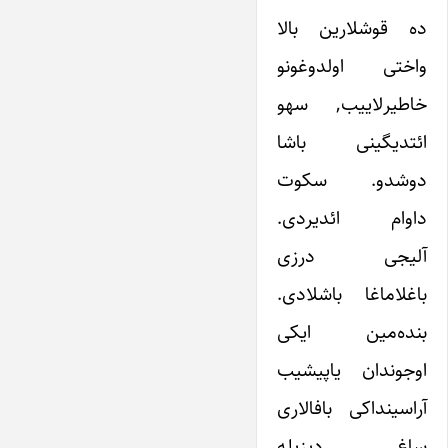
ده قوشلارین بالا
واختی اولدوغونو
خاطیرلاییب, سهو
ائتدیگینی باشا
دوشدو. سکوت
داوام ائدیردی.
آلیجی درزی
باغلاماغا باشلادی.
بنده‌مین ایکی
اوجوندان یاپیشیب
آراسینداکی بافالاری
ساغ دیزیله