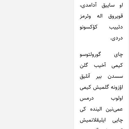
او ساییق آدامدی،
قویروق اله وئرمز
دئییب کؤکسونو
دردی.
چای گورولتوسو
کیمی آخیب گلن
سسدن بیر آنلیق
اؤزونه گلمیش کیمی
اولوب درمس
عمی‌نین الینده کی
چایی ایلیقلانمیش