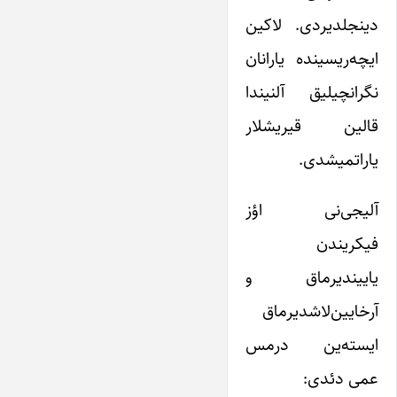
دینجلدیردی. لاکین
ایچه‌ریسینده یارانان
نگرانچیلیق آلنیندا
قالین قیریشلار
یاراتمیشدی.
آلیجی‌نی اؤز
فیکریندن
یاییندیرماق و
آرخایین‌لاشدیرماق
ایسته‌ین درمس
عمی دئدی: