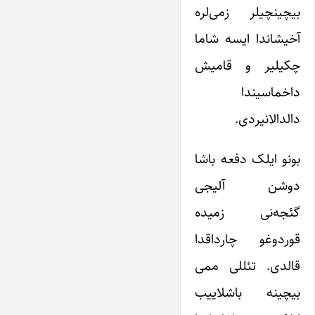
بیچینچیلر زمی‌لره
آخیشاندا ایسه شاما
چکیلیر و قامیش
داخماسیندا
دالدالانیردی.
بونو ایلک دفعه باشا
دوشن آلیجی
گئجه‌نی زمیده
قوردوغو چارداقدا
قالدی. تئللی ممی
بیچینه باشلاییب