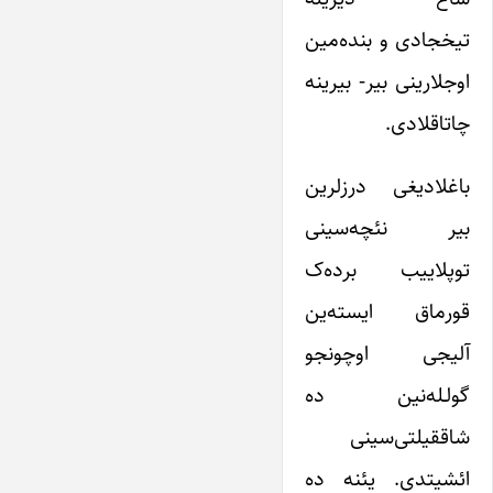
تیخجادی و بنده‌مین
اوجلارینی بیر- بیرینه
چاتاقلادی.
باغلادیغی درزلرین
بیر نئچه‌سینی
توپلاییب برده‌ک
قورماق ایسته‌ین
آلیجی اوچونجو
گولـله‌‌نین ده
شاققیلتی‌سینی
ائشیتدی. یئنه ده