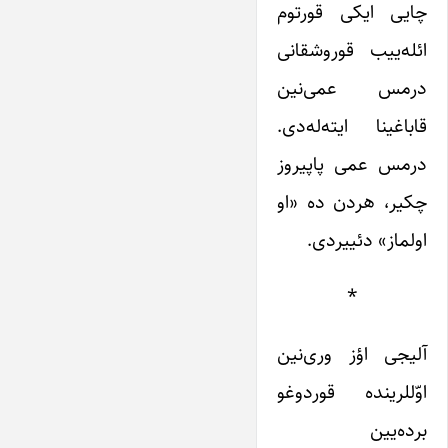
چایی ایکی قورتوم
ائله‌ییب قوروشقانی
درمس عمی‌نین
قاباغینا ایته‌له‌دی.
درمس عمی پاپیروز
چکیر، هردن ده «او
اولماز» دئییردی.
*
آلیجی اؤز وری‌نین
اوّللرینده قوردوغو
برده‌یین