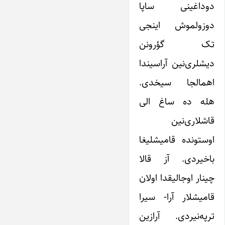
دوداغینی ساپا
دوزولموش اینجی
تک گؤرونن
دیشلری‌نین آراسیندا
اهمالجا سیخدی.
هله ده ساغ الی
قاشلاری‌نین
اوستونده قامیشلیغا
باخیردی. آز قالا
چینار اوجالیقدا اولان
قامیشلار آرا- سیرا
ترپه‌نیردی. آرازین