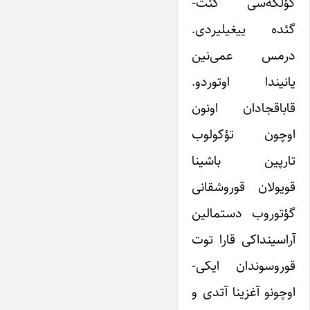
کؤلگه‌سی گئت-
گئده ییغیلیردی.
درمس عمی‌نین
یانیندا اوتوردو.
قاباقجادان اونون
اوچون تؤکولوب
تارپین باشینا
قویولان قوروشقانی
گؤتوروب دستمالین
آراسینداکی قارا توت
قوروسوندان ایکی-
اوچونو آغزینا آتدی و