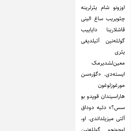
اوزونو شام یئرلرینه
چئویریب ساغ الینی
قاشلارینا دایاییب
گولـله‌نین آتیلدیغی
یئری
معین‌لشدیرمک
ایسته‌دی. «گؤره‌سن
مورغوزلوغون
هاراسیندان قوپدو بو
سس؟» دئیه دوداق
آلتی میزیلداندی. او،
اوچونجو گولـله‌نین