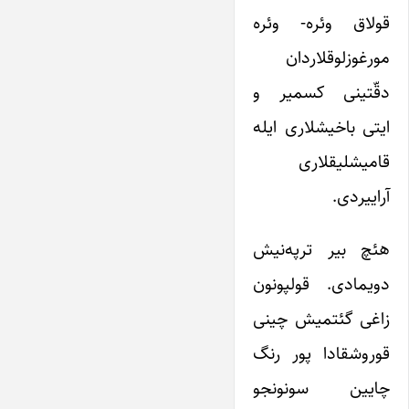
قولاق وئره- وئره
مورغوزلوقلاردان
دقّتینی کسمیر و
ایتی باخیشلاری ایله
قامیشلیقلاری
آراییردی.
هئچ بیر ترپه‌نیش
دویمادی. قولپونون
زاغی گئتمیش چینی
قوروشقادا پور رنگ
چایین سونونجو