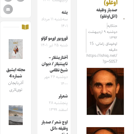
اردیبهشت ۱۴۰۳
اوغلو)
صدیار وظیفه
یئنه‌
(ائل‌اوغلو)
سه‌شنبه ۱۱ مرداد
حئکایه
۱۴۰۱
دوشنبه ۹ اردیبهشت
۱۳۹۲
قورویور اورمو گؤلو
اوخوماق زامانی: 15
شنبه ۲۵ تیر ۱۴۰۱
دقیقه
https://ishiq.net/
آختاریشلار –
?p=5057
تاپینتیلار / دیوان
مجله ایشیق
شیخ نظامی
شماره 4
دوشنبه ۲۶ مهر
آذربایجان
۱۴۰۰
توی‌لاری
شعرلر
پنجشنبه ۲۸
اسفند ۱۳۹۹
اوچ شعر / صدیار
وظیفه «ائل