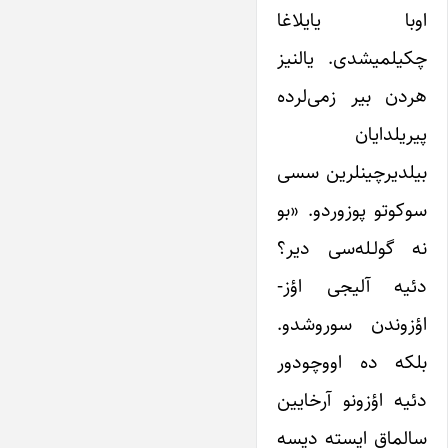
اوبا یایلاغا
چکیلمیشدی. یالنیز
هردن بیر زمی‌لرده
پیریلدایان
بیلدیرچینلرین سسی
سوکوتو پوزوردو. «بو
نه گولـله‌سی دیر؟
دئیه آلیجی اؤز-
اؤزوندن سوروشدو.
بلکه ده اووچودور
دئیه اؤزونو آرخایین
سالماق ایسته دیسه