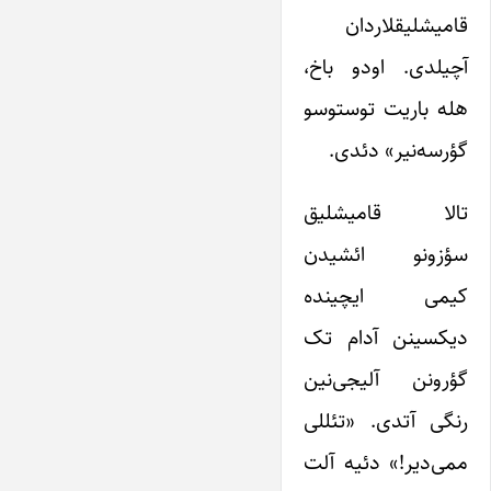
قامیشلیقلاردان
آچیلدی. اودو باخ،
هله باریت توستوسو
گؤرسه‌نیر» دئدی.
تالا قامیشلیق
سؤزونو ائشیدن
کیمی ایچینده
دیکسینن آدام تک
گؤرونن آلیجی‌نین
رنگی آتدی. «تئللی
ممی‌دیر!» دئیه آلت