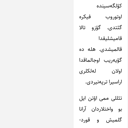
کؤلگه‌سینده
اوتوروب فیکره
گئتدی. گؤزو تالا
قامیشلیقدا
قالمیشدی. هله ده
گؤیه‌ریب اوجالماقدا
اولان له‌لکلری
اراسیرا ترپه‌نیردی.
تئللی ممی اؤتن ایل
بو واختلاردان آرانا
گلمیش و قورد-