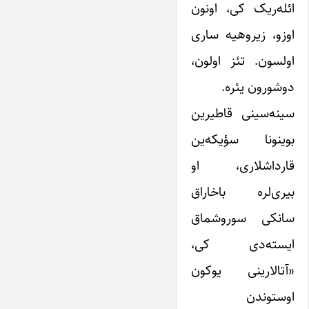
ائله‌ریک کی، اونون
اوزو، زیروهیه ساری
اولسون. تئز اولون،
دوشورون یئره.
سینه‌سینی قاطیرین
بوینونا سؤیکه‌ین
قارداشلاری، او
بیری‌لره باخاراق
سانکی سوروشماق
ایسته‌دی کی،
«آتالارینی یوکون
اوستوندن