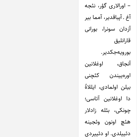
– اورالاری گؤر، نئجه
آغ ـ آپباقدیر، آمما بیر
آزدان سونرا، بورانی
قارانلیق
بورویه‌جکدیر.
آنجاق، اوغلانین
اوره‌ییندن کئچنی
بیلن اولمادی، ایللاۀ
دا اوغلانین آتاسی؛
چونکی، بئله زادلار
هئچ اونون وئجینه
دئییلدی. او دئییردی