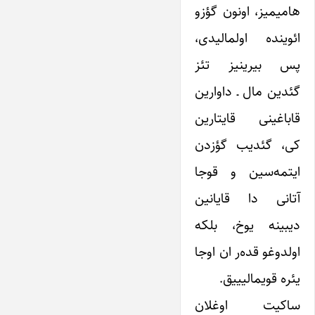
هامیمیز، اونون گؤزو
ائوینده اولمالیدی،
پس بیرینیز تئز
گئدین مال ـ داوارین
قاباغینی قایتارین
کی، گئدیب گؤزدن
ایتمه‌سین و قوجا
آتانی دا قایانین
دیبینه یوخ، بلکه
اولدوغو قده‌ر ان اوجا
یئره قویمالیییق.
ساکیت اوغلان