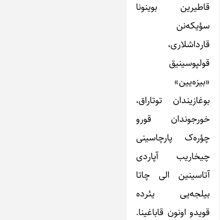
قاطیرین بوینونا
سؤیکه‌نن
قارداشلاری،
قولپوسینیق
«بیزه‌یین»
بوغازیندان توتاراق،
خورجوندان قورو
چؤره‌ک پارچاسینی
چیخاریب آپاردی
آتاسینین الی چاتا
بیلجه‌یی یئرده
قویدو اونون قاباغینا.