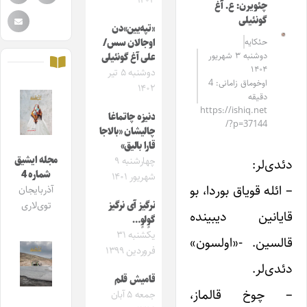
۱۴۰۳
چئویرن: ع. آغ‌
گونئیلی
«تپه‌یین»دن
حئکایه
اوجالان سس/
دوشنبه ۳ شهریور
علی آغ گونئیلی
۱۴۰۴
دوشنبه ۵ تیر
اوخوماق زامانی: 4
۱۴۰۲
دقیقه
https://ishiq.net
دنیزه چاتماغا
/?p=37144
چالیشان «بالاجا
قارا بالیق»
مجله ایشیق
چهارشنبه ۹
دئدی‌لر:
شماره 4
شهریور ۱۴۰۱
– ائله قویاق بوردا، بو
آذربایجان
نرگیز آی نرگیز
توی‌لاری
قایانین دیبینده
گوٍلوٍ…
یکشنبه ۳۱
قالسین. -«اولسون»
فروردین ۱۳۹۹
دئدی‌لر.
قامیش قلم
– چوخ قالماز،
جمعه ۵ آبان