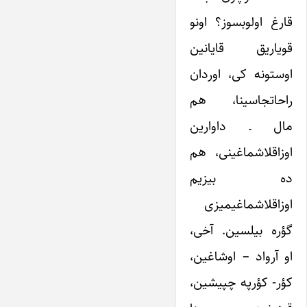
قارغ اولوبسوز؟ اونو
قویاریق قایانین
اوستونه کی، اوردان
راحاتجاسینا، هم
مال ـ داوارین
اوزاقلاشماغینی، هم
ده بیزیم
اوزاقلاشماغیمیزی
گؤره بیلسین. آخی،
او آرواد – اوشاغین،
کؤر- کؤرپه چپیشین،