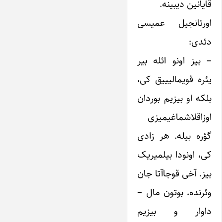
قایانین دیبینه.
اورتانجیل عمیسی
دئدی:
– بیز اونو ائله بیر
یئره قویمالیییق کی،
بلکه او بیزیم بوردان
اوزاقلاشماغیمیزی
گؤره بیله. هر زادی
کی، اونودا بیلمیریک
بیز. آخی قوجا‌آتا جان
وئرنده، بوتون مال –
داوار و بیزیم