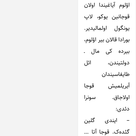
اؤلوم آیاغیندا اولان
قوجانین یوکو، لاپ
یونگول اولمالیدیر.
بورادا قالان بیر اؤلوم،
بیرده کی مال ـ
دولتیندن، ائل
طایفاسیندان
آیریلمیش قوجا
اولاجاق. سونرا
دئدی:
– ایندی گلین
گئده‌ک. قوجا آتا …