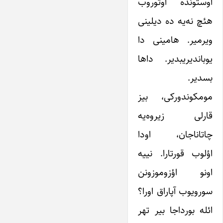
اوستونده اوتوروب
هئچ نه‌یه ده دیلینی
ویرمیر. هامینی دا
یوباندیریبدیر. داها
بسدیر.
مومکوندورکی، بیز
قارلی زیروه‌یه
چاتاناجان، اودا
اؤلوب قورتارا. نییه
اونو اؤزوموزونن
سورویوب آپاراق اورا؟
ائله بورداجا بیر تهر