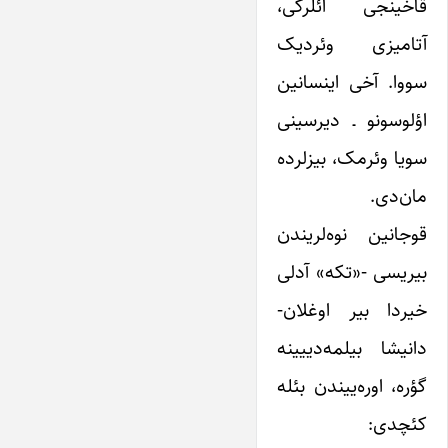
قاخینجی ائلرکی،
آتامیزی وئردیک
سووا. آخی اینسانین
اؤلوسونو ـ دیرسینی
سویا وئرمک، بیزلرده
مان‌دی.
قوجانین نوه‌لریندن
بیریسی -«تکه» آدلی
خیردا بیر اوغلان-
دانیشا بیلمه‌دییینه
گؤره، اوره‌ییندن بئله
کئچدی: