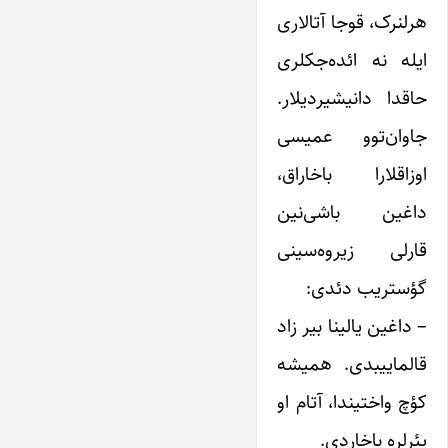
هرلنرک، قوجا آتالاری
ایله نه ائده‌جکلری
حاقدا دانیشیردیلار.
جاوان‌توو عمیسی
اوزاقلارا باخاراق،
داغین باشی‌نین
قارلی زیروه‌سینی
گؤستریب دئدی:
– داغین یالینا بیر زاد
قالماییبدی. همیشه
کؤچ واختیندا، آتام او
یئرلره باخاردی.