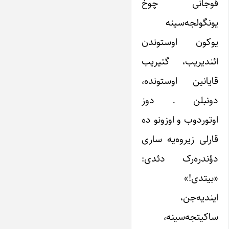
قوجانی چوخ
یونگولجه‌سینه
یوکون اوستوندن
ائندیریب، گتیریب
قایانین اوستونده،
دونبلن ـ دوز
اوتوردوب و اوزونو ده
قارلی زیروه‌یه ساری
دؤندره‌رک دئدی:
«بیتدی!»
ایندیه‌جن،
ساکیتجه‌سینه،