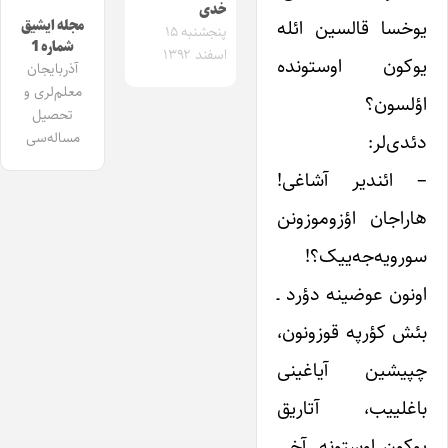
خدی
یوخسا قالسین ائله
مجله ایشیق
پنجشنبه ۱۵
شماره 1
اسفند ۱۳۹۲
یوکون اوستونده
آذربایجان
معلم‌لری و
اؤلسون؟
تحصیل
مساله‌سی
دئدی‌لر:
– ائندیر آشاغی!
هاراجان اؤزوموزونن
سورویه‌جه‌ییک؟!
اونون عوضینه دؤرد ـ
بئش کؤرپه قوزونون،
چپیشین آیاغینی
باغلییب، آتاریق
یوکون اوستونه. آخی