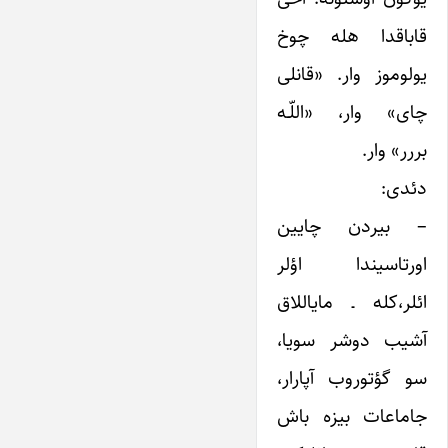
قاباقدا هله چوخ
یولوموز وار. «قانلی
چای» وار، «اللّـه
بررر» وار.
دئدی:
– بیردن چایین
اورتاسیندا اؤلر
ائلر،کله ـ مایاللاق
آشیب دوشر سویا،
سو گؤتوروب آپارار،
جاماعات بیزه باش