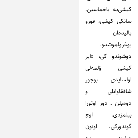
کیشی‌یه باخماسین.
سانکی کیشی، قورو
پالیددان
یوغرولموشدو.
دوشوندو کی، «ایر
کیشی اؤلمه‌لی
اولسایدی بوجور
شاققاواتلی و
دومبلن ـ دوز اوتورا
بیلمزدی. اوچ
گوندورکی، اونون