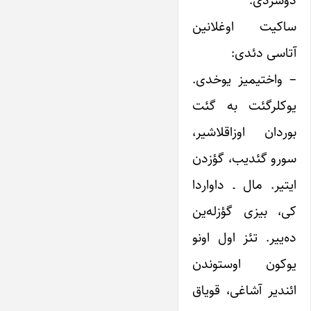
دوشردی.
ساکیت اوغلانین
آتاسی دئدی:
– واختیمیز یوخدی.
یوکلرگئت به گئت
بوردان اوزاقلاشیر،
سورو گئدیب، گؤزدن
ایتیر. مال ـ داواردا
کی، بیزی گؤزله‌ین
ده‌ییر. تئز اول اونو
یوکون اوستوندن
ائندیر آشاغی، قویاق