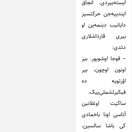
ایسته‌ییردی. آنجاق
ایندییه‌جن حرکتسیز
دایانیب دینمه‌ین او
بیری قارداشلاری
دئدی:
– قوجا اوشویور. بیز
اونون اوچون، بیر
اؤرتویه‌ ده
فیکیرلشملی‌ییک.
ساکیت اوغلانین
آتاسی اونا باخمادی
کی باشا سالسین،