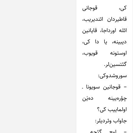
کی، قوجانی
قاطیردان ائندیریب،
ائله اورداجا، قایانین
دیبینه، یا دا کی،
اوستونه قویوب،
گئتسین‌لر.
سوروشدوکی:
– قوجانین سویونا ـ
چؤره‌یینه ده‌یَن
اولماییب کی؟
جاواب وئردیلر:
– اوچ گئجه ـ