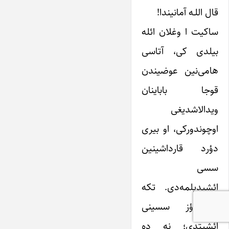
قال اللـه آمانیندا!
ساکیت ا وغلان ائله
بیلدی کی، آتاسی
هامی‌نین عوضیندن
قوجا باباینان
ویدالاشدیغی
اوچوندورکی، او بیری
دؤرد قارداشینین
سسی
ائشیدیلمه‌دی. تکه
نه اؤز سسینی
ائشیتدی؛ نه ده