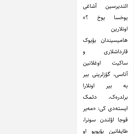
ائندیرسین آشاغی
یوخسا یوخ ؟»
اونلارین
هامیسیندان بؤیوک
قارداشلاری و
ساکیت اوغلانین
آتاسی، گؤزلرینی بیر
به بیر اونلارا
برلدره‌ک، دئمک
ایسته‌دی کی: «مه‌یر
قوجا اؤلندن سونرا،
طایفانین بؤیویو او