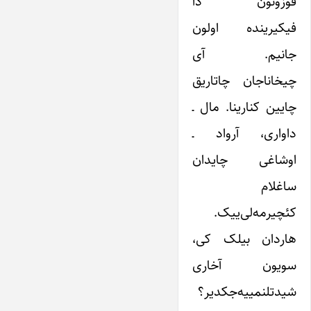
قوزونون دا
فیکیرینده اولون
جانیم. آی
چیخاناجان چاتاریق
چایین کنارینا. مال ـ
داواری، آرواد ـ
اوشاغی چایدان
ساغلام
کئچیرمه‌لی‌ییک.
هاردان بیلک کی،
سویون آخاری
شیدتلنمییه‌جکدیر؟