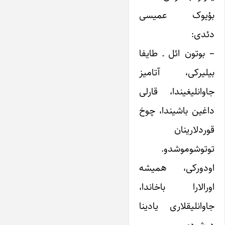
بؤیوک عمیسی
دئدی:
– بوتون ائل ـ طایفا
بیلیرکی، آتامیز
جاوانلیغیندا، قارلی
داغین باشیندا، چوخ
قوردلارینان
توتوشوموشدو.
اودورکی، همیشه
اورالارا باخاندا،
جاوانلیقلاری یادینا