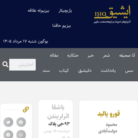
یازیچیلار
بیزیم‌له علاقه
بیزیم حاقدا
بوگون شنبه ۱۷ مرداد ۱۴۰۵
آنا صحیفه
شعر
خبر
حئکایه
مقاله‌
سس
یادداشت
دانیشیق
کیتاب
سند
باشقا
قورو پالید
اثرلریندن
۹۳-جی پلاک
محمود
دوشنبه ۱۵ بهمن
دولت‌آبادی