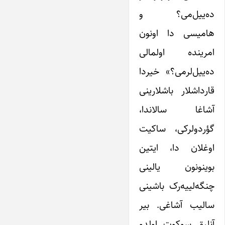
ده‌ییل‌می؟ و
هامیسی دا اونون
امرینده اولمالی
ده‌ییل‌لرمی؟» خیردا
قارداشلار باشلارینی
آشاغا سالاندا،
گؤردولرکی، ساکیت
اوغلان دا، ایتین
بوینونون یالینی
چنگه‌لییه‌رک باشینی
سالیب آشاغی. بیر
آنلیق سوکوت اولدو