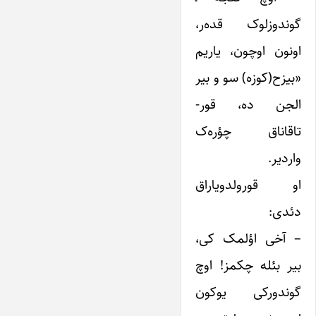
گوندوزلوک قده‌ر،
اونون اوچون، یاریم
«بیزح(کوزه) سو و بیر
الجن ده، قور-
تاقاناق چؤره‌ک
واردیر.
او قورولدویاراق
دئدی:
– آخی اؤلمک کی،
بیر بئله چکمز! اوچ
گوندورکی یوکون