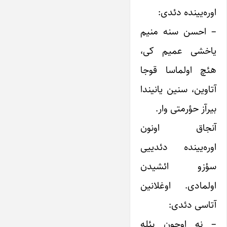
اوره‌یینده دئدی:
– احسن سنه منیم
یاخشی عمیم کی،
هئچ اولماسا قوجا
آتاوین، سنین یانیندا
بیرآز حؤرمتی وار.
آنجاق اونون
اوره‌یینده دئدییی
سؤزو ائشیدن
اولمادی. اوغلانین
آتاسی دئدی:‌
– نه اوچون بئله