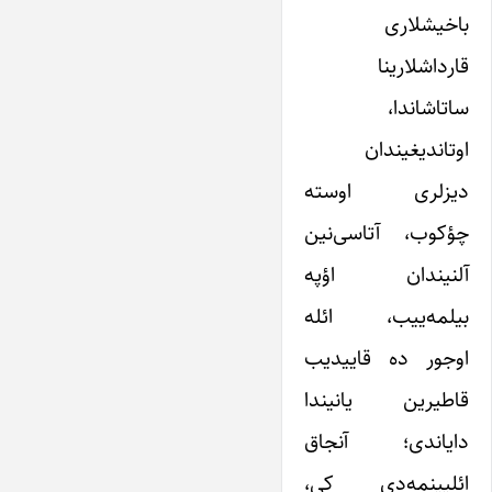
باخیشلاری
قارداشلارینا
ساتاشاندا،
اوتاندیغیندان
دیزلری اوسته
چؤکوب، آتاسی‌نین
آلنیندان اؤپه
بیلمه‌ییب، ائله
اوجور ده قاییدیب
قاطیرین یانیندا
دایاندی؛ آنجاق
ائلیینمه‌دی کی،