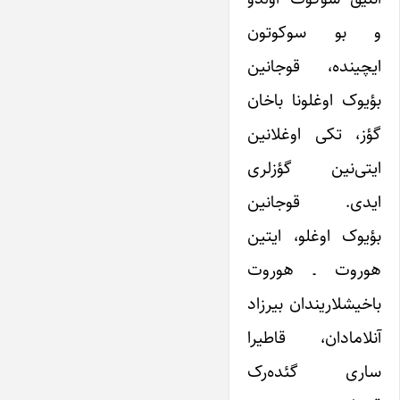
و بو سوکوتون
ایچینده، قوجانین
بؤیوک اوغلونا باخان
گؤز، تکی اوغلانین
ایتی‌نین گؤزلری
ایدی. قوجانین
بؤیوک اوغلو، ایتین
هوروت ـ هوروت
باخیشلاریندان بیرزاد
آنلامادان، قاطیرا
ساری گئده‌رک