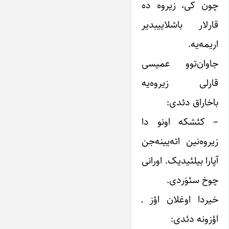
چون کی، زیروه ده
قارلار باشلاییبدیر
اریمه‌یه.
جاوان‌توو عمیسی
قارلی زیروه‌یه
باخاراق دئدی:
– کئشکه اونو دا
زیروه‌نین اته‌یینه‌جن
آپارا بیلئیدیک. اورانی
چوخ سئوَردی.
خیردا اوغلان اؤز ـ
اؤزونه دئدی: