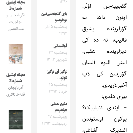
۱۳۹۶
مجله ایشیق
گئجییه‌جن اؤلَر.
شماره 3
یای گئجه‌سی‌نین
آذربایجان و
اونون داها نه
یوخوسو
مهاجرت
پنجشنبه ۵ آذر
گؤزلرینده ایشیق
مساله‌سی
۱۳۹۴
قالیب، نه ده کی
قولئیبانی
دیزلرینده هئیی.
پنجشنبه ۱۳
شهریور ۱۳۹۳
الینی الیوه آلسان
نرگیز آی نرگیز
گؤررسن کی لاپ
مجله ایشیق
گولو…
شماره 2
آخیرلاریدی.
پنجشنبه ۱۵
آذربایجان
خرداد ۱۳۹۳
قفه‌خانالاری
بیری دئدی:
منیم غملی
– ایندی نئیلییک؟
چؤهره‌م
چهارشنبه ۱۷
یوکون اوستوندن
اردیبهشت ۱۳۹۳
ائندیرک آشاغی،