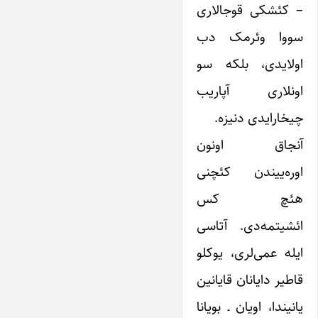
– کئشکی قوجالاری
سووا وئرمک دب
اولایدی، بلکه سو
اونلاری آپاریب
چیخارایدی دنیزه.
آنجاق اونون
اوره‌ییندن کئچنی
هئچ کس
ائشیتمه‌دی. آتاسی
ایله عمی‌لری، یوکلو
قاطیر دایانان قایانین
یانیندا، اویان ـ بویانا