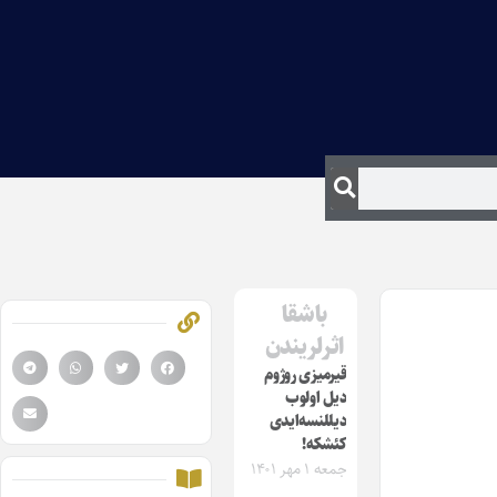
باشقا
اثرلریندن
قیرمیزی روژوم
دیل اولوب
دیللنسه‌ایدی
کئشکه!
جمعه ۱ مهر ۱۴۰۱