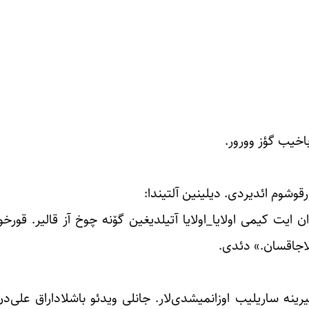
اخیب گؤز وورور.
رقوشوم ائدیردی. دیلینین آلتیندا:
‌دان ایت کیمی اولایا_اولایا آتیلدیغین گۆنه چوخ آز قالیر. قورخ
تیلاجاقسان.» دئدی.
رینه ساریلیب اوزانمیشدی‌لار. جانلی ویدئو باشلاداراق علی‌دن