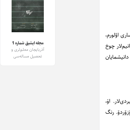
ری اؤلورم،
مجله ایشیق شماره 1
نیم‌لار چوخ
آذربایجان معلم‌لری و
دانیشمایان
تحصیل مساله‌سی
ی‌لار. اوْ،
زۆردۆ. رنگ