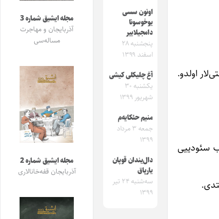
اونون سسی
مجله ایشیق شماره 3
یوخوسونا
آذربایجان و مهاجرت
دامجیلاییر
مساله‌سی
پنجشنبه ۲۸
اسفند ۱۳۹۹
‌لار اولدو.
آغ چلیکلی کیشی
یکشنبه ۳۰
شهریور ۱۳۹۹
منیم حئکایه‌م
جمعه ۳ مرداد
۱۳۹۹
ب سئودییی
دال‌یندان قوپان
مجله ایشیق شماره 2
یارپاق
آذربایجان قفه‌خانالاری
سه‌شنبه ۲۴ تیر
تدی.
۱۳۹۹