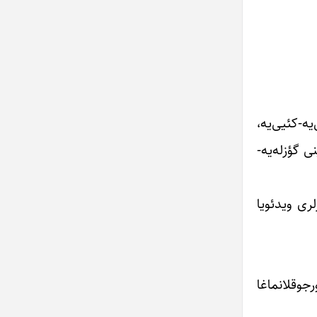
ه-کئیی‌یه،
 گؤزله‌یه-
ری‌ ویدئویا
جوقلانماغا