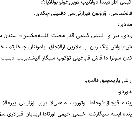
می اطرافیندا دولانیب قویروغونو بوللایا؟»
قالخماسی‌، اۆزۆنون قیزارتی‌سی دقتینی چکدی.
ه‌دی:
هم‌دی. بیر آی الیندن گلدیی قدر محبت ائلییه‌جکسن:« سندن سا
یاواش زنگ‌لرین، پیام‌لارین آزالاجاق. یادوننان چیخارتما، خا
دن‌ سونرا دا قاش-قاباغینی تؤکوب سیگار آلیشدیریب دینیب 
راغی یاریمچیق قالدی.
دوردو.
نده قوجاق-قوجاغا اوتوروب ماهنی‌لا برابر اؤزلرینی ییرغالاییرد
لینده ایسه سیگارئت، خیمی_خیمی اورتادا اوینایان قیزلاری سۆ