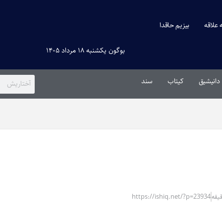
ه علاقه
بیزیم حاقدا
بوگون یکشنبه ۱۸ مرداد ۱۴۰۵
دانیشیق
کیتاب
سند
https://ishiq.net/?p=23934