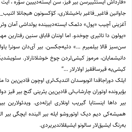
«قارداش ایستئییرسن بیر قیز، سن ایسته‌دییین سۆره ، ایت کی
جاوانین فاغیر_فاغیر باخیشلاری‌، کؤکسونون هیجانلا ائنیب_
آغزینی آچیب «پول» دئمک ایسته‌دییینده یولداشی آمان وئرم
«پولون دا تاثیری چوخدو. اما اوننان قاباق سنین رفتارین م
سن‌سیز قالا بیلمیرم …» دئیه‌جکسن. بیر آی‌دان سونرا یاواش-
دانیشمایان، مرموز کیشی‌لردن چوخ خوشلانارلار. سئویشدیک
کیشی‌‌یه قیرساققیز اولارلار …”
ایلک دوراجاقدا اتوبوسدان ائندیک‌لری اوچون قادین‌ین دا ما
بؤیرونده اوتوران چارشاب‌لی قادین‌ین یئرینی گنج بیر قیز دول
بیر داها اینستایا گیریب اونلاری ایزله‌دی. ویدئولارین بیری
همیشه‌کی دیم دیک اوتوروشو ایله بیر الینده ایچگی‌ بیر ا
به‌رنگ ایشیق‌لار سالونو ایشیقلاندیریردی.