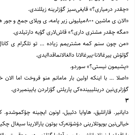
«چقدر درمیاری؟» قایغی‌سیز گؤزلرینه زیللندی.
«الان ی ماشین ۸۰۰میلیونی زیر پامه، ی ویلای جمع و جور هم …» گؤزلری سئوینجدن ایشیلداییردی.
«مگه چقدر مشتری داری؟» قاش‌‌لاری گؤیه دارتیلدی.
«من چون سنم کمه مشتریمم زیاده … تو تلگرام ی کانا
گۆلۆش ییرغالانا-ییرغالانا دالغالانماقداایدی.
«پشیمون نیستی؟» سوردو.
«اصلا … با اینکه اولین بار مامانم منو فروخت اما الا
گؤزلری‌نین درینلییینده‌کی پاریلتی گؤزلردن یایینمیردی.
۳
دایانیر. قارانلیق، هاوایا دئییل، اونون ایچینه چؤکموشدو. 
خیالی‌نین بویوتلارینی دۆشۆنه‌رک بوتون یارالارینا سیغال چکی
بایاقدان اونونلا یاناشی یئریین آداما گۆلۆمسه‌ییر: «قیمتم ب