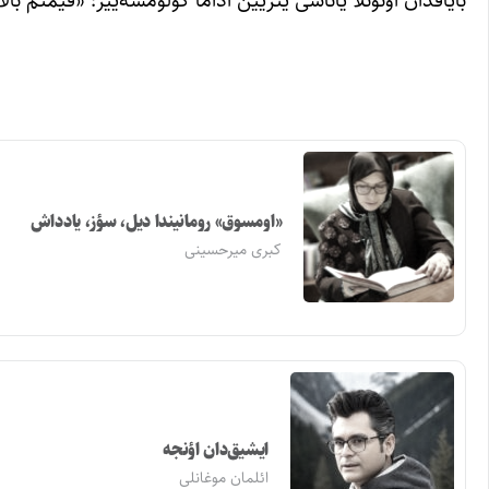
«اومسوق» رومانیندا دیل، سؤز، یادداش
کبری میرحسینی
ایشیق‌دان اؤنجه
ائلمان موغانلی