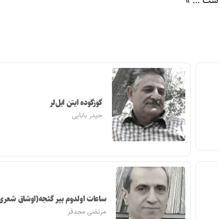
گوزگوده ایتن ایل‌لر
حیدر بابایی
ساعات اولدوم بیر گئجه(اوشاق شعری
مرتضی مجدفر