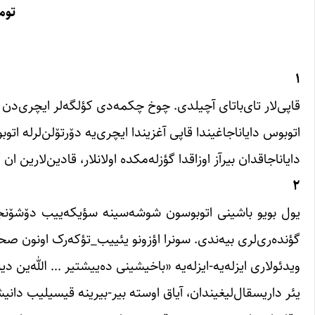
توم
۱
قاپی‌لار تای‌با‌تای آچیلدی. چوخ چکمه‌دی کؤلگه‌لر ایچری‌دن 
اتوبوس دایاناجاغیندا قاپی آغزیندا ایچری‌یه دۆرتۆلن‌لرله اتوب
دایاناجاقدان بیرآز اوزاقدا گؤزله‌مکده اولانلار، قادین‌لارین ا
۲
یول بویو باشینی اتوبوسون شوشه‌سینه سؤیکه‌ییب دۆشۆنج
گؤنده‌ری‌لری بیه‌ندی. سونرا اؤزونو یئییب_تؤکه‌رک اونون
ویدئولاری ایزله‌یه-ایزله‌یه «باخیشینی ده‌ییشتیر … الله‌ین
یئر داریسقال‌لیغیندان، آیاق اوسته بیر-بیرینه قیسیلیب دانی