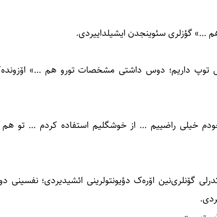
ل توپ داریم؛ دوس داشتی مشخصات تورو هم …» اۆزونده‌
ن خودم خیلی راضییم … از خوشگلیم استفاده کردم … تو هم 
کدرلی گۆنلری‌نین اۆره‌ک دؤیونتولرینی ائشیدیردی؛ نفسینی دوی
ردی.
الاست … »