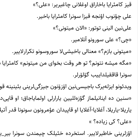
قیز کامئرایا باخاراق اوغلانی چاغیریر: «علی؟»
علی چؤنوب اؤنجه قیزا سونرا کامئرایا باخیر.
علی‌نین الینی توتور: «الان میتونی؟»
«چی؟» علی سورونو آنلامیر.
«میتونی بازم؟» معنالی باخیشی‌لا سوروسونو تکرارلاییر.
«مگه میشه نتونم؟ تو هر وقت بخوای من میتونم» کامئرایا ب
سونرا قاققیلداییب گۆلۆرلر.
ویدئونو ایزله‌یرک باجیسی‌نین اۆزۆنون جیزگی‌لرینی بئینینه قو
«سنین ده اینانیلماز گؤزه‌للیین یارارلی اولمایاجاق؛ او قاپی
یاریلا-یاریلا، آغلایا-آغلایا او قاپیدان عؤمرونون سونونا قدر آ
«علی؟ کی زیاده؟ »
اؤزلر‌ینی خاطیرلاییر. استخرده خئیلک چیمندن سونرا بیر_بی