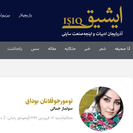
یازیچیلار
بیزیم‌ل
آنا صحیفه
شعر
خبر
حئکایه
مقاله‌
سس
یادداشت
تومورجوقلانان بوداق
سولماز جمالی
حئکایه
شنبه ۱۶ فروردین ۱۳۹۹
اوخوماق زامانی: 2 دقیقه