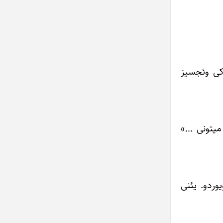
کی وئجسیز
میتونی …»
وردو. یئنی