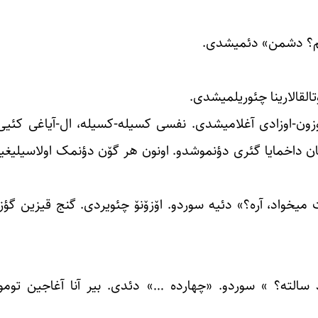
دلم؟ دشمن» دئمیشدی.
القالارینا چئوریلمیشدی.
وزون-اوزادی آغلامیشدی. نفسی کسیله-کسیله، ال-آیاغی کئیی‌ی
چان داخمایا گئری دؤنموشدو. اونون هر گۆن دؤنمک اولاسیلیغینی
ت میخواد، آره؟» دئیه سوردو. اۆزۆنۆ چئویردی. گنج قیزین گؤزل
 سالته؟ » سوردو. «چهارده ‌…» دئدی. بیر آنا آغاجین تومور