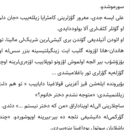
سورموشدو.
علی ایسه جدی، مغرور گؤزلرینی کامئرایا زیلله‌ییب «جان 
او گۆنلر کئف‌لری آلا بولوددایدی.
او ائودن آتیلدیغی گۆندن بری کیشی‌لرین شریک‌لی مالینا، توت
هاندان-هانا اؤزونه گلیب ایت زینگیلتیسینه بنزر سس‌له ا
بۆزۆشۆب بیر الجه اولموش اؤزونو توپلاییب اۆزه‌ری‌لرینه او
گؤزله‌یه گؤزلری تور باغلامیشدی …
بؤیرونده‌ ایله‌شن قیز آغزینی قولاغینا دایاییب « تو هم دل
زیللنمیشدی: «متوجه نشدم دختر خانوم؟»
ساچلارینی الی‌له اویناداراق «من که دختر نیستم …» دئدی.
گؤرکمی‌له دانیشیغی نئجه ده بیر-بیرینه اویوشوردو. «چند
باشلایان سوتول بوداغینا بنزه‌ییردی.