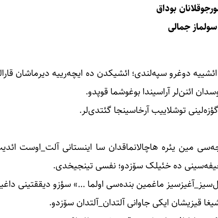
ورجوقلانان بوداق
سولماز جمالی
ائشییه دوغرو سپه‌لندی؛ ائشیکدن ده ایچه‌رییه دیرماشان قارالتی
وسدان ائنن‌لر آراسیندا بوغوشما قوپدو.
ن گؤزه‌لینی توشلاییب آرخاسینجا گئتدی‌لر.
ه‌سی مین یئره هاچالانماقدان سا اینستانی آلت_اوست ائدی
 صحیفه‌سینی ده خئیلک سۆزدو؛ نفسی تینجیخدی.
 دیل‌سیز_آغیزسیز ماغمین بنده‌سی اولما …» سؤزو دیققتینی داغی
شیغا قیزیشان ایکی جاوانی آلتدان_آلتدان سۆزدو.