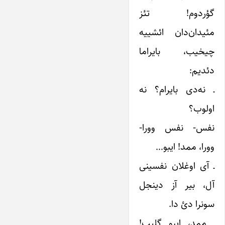
گؤردوم! تئز
مئیدان‌دان ائشییه
چیخیب، بایراما
دئدیم:
ـ نه‌دى بایرام؟ نه
اولوب؟
نفس- نفس وورا-
وورا، ممد! ایبو…
ـ آی اوغلان نفسینی
آل، بیر آز دینجل
سونرا دئ دا.
ـ ممد، ایبو گلیب!