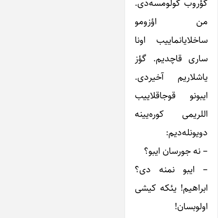
گؤروب گولومسه‌دی.
من اؤزومو
ساخلایانماییب اونا
ساری قاچدیم. گؤز
یاشلاریم آخیردی.
ایبونو قوجاقلاییب
اللریمی کوره‌یینه
دویونله‌دیم:
– نه جورسان ایبو؟
– ایبو نمنه دی؟
ابراهیم! یئکه کیشی
اولوبسان!