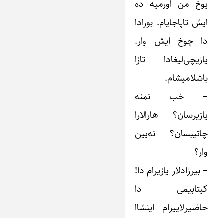
یوخ من اورمیه ده
ایش تاپاجایام. بورادا
دا چوخ ایش وار.
یازیچی‌لیغادا تازا
باشلامیشام.
– خب نمنه
یازیرسان؟ هارالارا
چاتیبسان؟ نه‌یین
وار؟
– بیرزادلار یازیرام دا!
کیتابیمی‌ دا
حاضیرلاییرام اینشاا