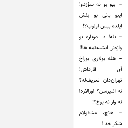
– ایبو بو نه سؤزدو!
ایبو یانی بو بئش
ایلده پیس اولوب؟!
– بله! دا دوباره بو
واژه‌نی ایشله‌تمه ها!!
– هله بولاری بوراخ
آی قارداش!
تهران‌دان تعریف‌له؟
نه ائلیرسن؟ اورالاردا
نه وار نه یوخ؟!
– هئچ، مشغولام
شکر خدا!