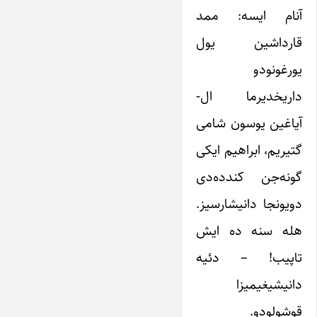
آنام ایسه: ممد
قارداشین یول
یورغونودو
داریخدیرما ال-
آیاغین یوسون شامی
گتیریم، ابراهیم ایکی
گونه‌جن کندده‌دی
دویونجا دانیشارسیز.
هله سنه ده ایش
تاپیب! – دئیه
دانیشیغیمیزا
قوشولودو.