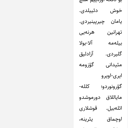
خوش دئییلدی.
یامان چیرپینیردی.
تهرانین هر‌نه‌یی
بیله‌مه آلا-بولا
گلیردی. آزادلیق
مئیدانی گؤزومه
ایری-اویرو
گؤرونوردو؛ کلله‌-
مایاللاق دورموشدو
ائله‌بیل. قوشلاری
اوچماق یئرینه،