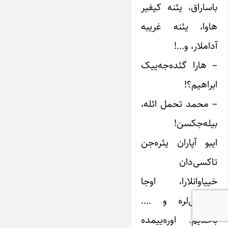
باساراق، یئنه کیفیر
هاوا، یئنه غریبه
آداملار، و…!
– هارا گئده‌جه‌ییک
ابراهیم؟!
– محمد تحمل ائله،
بیله‌جکسن!
ایبو آپاران یئره‌جن
تاکسی‌دان
خییاوانلارا، اوجا
تیکینتی‌لره و ….
باخدیم. اوره‌ییمده