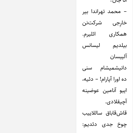
آنا جان؟
– محمد تهراندا بیر
خارِجی شرکت‌نن
همکاری ائلیرم.
بیلدیم لیسانس
آلیبسان
دانیشمیشام سنی
ده اورا آپارام! – دئیه،
ایبو آنامین عوضینه
آچیقلادی.
قاش‌قاباق ساللاییب
چوخ جدی دئدیم: