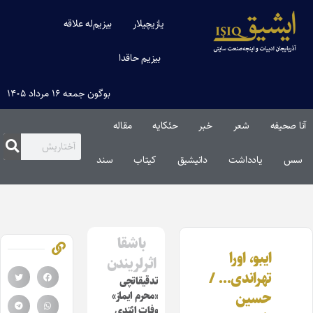
یازیچیلار
بیزیم‌له علاقه
بیزیم حاقدا
بوگون جمعه ۱۶ مرداد ۱۴۰۵
آنا صحیفه
شعر
خبر
حئکایه
مقاله‌
سس
یادداشت
دانیشیق
کیتاب
سند
باشقا
ایبو، اورا
اثرلریندن
تهراندی… /
تدقیقاتچی
حسین
«محرم ایماز»
وفات ائتدی