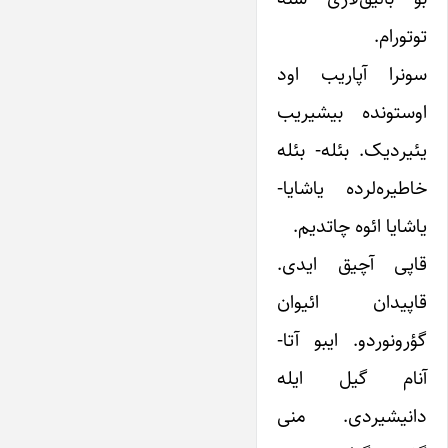
توتورام.
سونرا آپاریب اود
اوستونده بیشیریب
یئیردیک. بئله- بئله
خاطیره‌لرده یاشایا-
یاشایا ائوه چاتدیم.
قاپی آچیق ایدی.
قاپیدان ائیوان
گؤرونوردو. ایبو آتا-
آنام گیل ایله
دانیشیردی. منی