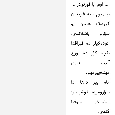
…. اوچ آیا قورتولار…
بیلمیرم نییه قاپیدان
گیرمک همین بو
سؤزلر باشلاندی.
ائوده‌کیلر ده قیراقدا
نئچه گؤز ده بورج
آلیب بیزی
دینله‌ییردیلر.
آنام بیر داها دا
سؤزوموزه قوشولدو:
اوشاقلار سوفرا
گلدی.