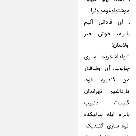
موشتولوغومو وئر!
ـ آی قادانی آلیم
بایرام، خوش خبر
اولاسان!
“یولداشلاریما ساری
چؤنوب، آی اوشاقلار
من گئدیرم ائوه،
قارداشیم تهراندان
گلیب”،- دئییب
بایرام ایله بیرلیکده
ائوه ساری گئتدیک.