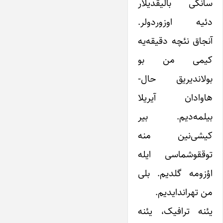
سانکی بالیقدیلار
دئیه اوزوردولر.
آنجاق نئچه دقیقه‌یه
کیمی من بو
بولاندیریق حال-
هاوادان آیریلا
بیلمه‌دیم. بیر
کیشی‌نین منه
توققوشماسی ایله
اؤزومه گلدیم. بلی
من تهراندایدیم.
یئنه ترافیک، یئنه