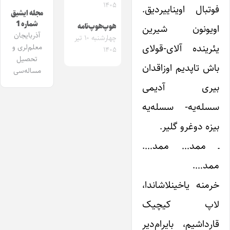
۱۴۰۵
فوتبال اویناییردیق.
مجله ایشیق
شماره 1
هوپ‌هوپ‌نامه
اویونون شیرین
آذربایجان
چهارشنبه ۱۰ تیر
یئرینده آلای-قولای
معلم‌لری و
۱۴۰۵
تحصیل
باش تاپدیم اوزاقدان
مساله‌سی
بیری آدیمی
سسله‌یه- سسله‌یه
بیزه دوغرو گلیر.
ـ ممد… ممد….
ممد….
خرمنه یاخینلاشاندا،
لاپ کیچیک
قارداشیم، بایرام‌دیر