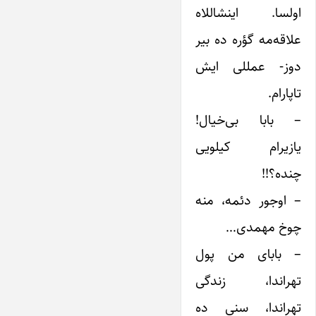
اولسا. اینشاللاه
علاقه‌مه گؤره ده بیر
دوز- عمللی ایش
تاپارام.
– بابا بی‌خیال!
یازیرام کیلویی
چنده؟!!
– اوجور دئمه، منه
چوخ مهمدی…
– بابای من پول
تهراندا، زندگی
تهراندا، سنی ده