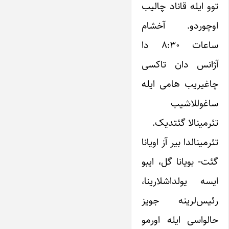
توو ایله قاناد چالیب
اوچوردو. آخشام
ساعات ۸:۳۰ دا
آژانس دان تاکسی
چاغیریب هامی ایله
ساغوللاشیب
تئرمینالا گئتدیک.
تئرمینالدا بیر آز اویانا
گئت- بویانا گل، ایبو
ایسه یولداشلارینا،
رئیس‌لرینه جویز
حالواسی ایله اورمو