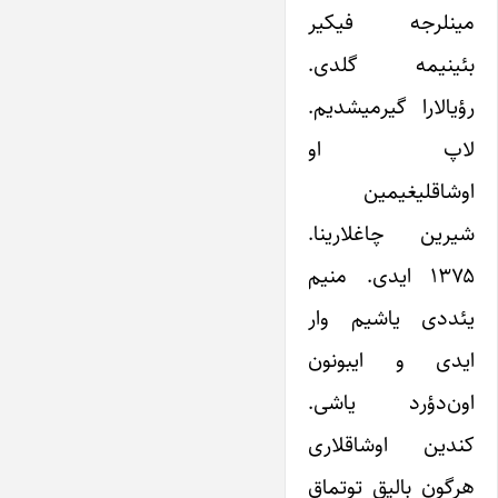
مینلرجه فیکیر
بئینیمه گلدی.
رؤیالارا گیرمیشدیم.
لاپ او
اوشاقلیغیمین
شیرین چاغلارینا.
۱۳۷۵ ایدی. منیم
یئددی یاشیم وار
ایدی و ایبونون
اون‌دؤرد یاشی.
کندین اوشاقلاری
هرگون بالیق توتماق