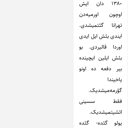
۱۳۸۰ دان ایش
اوچون اورمیه‌دن
تهرانا گئتمیشدی.
ایندی بئش ایل ایدی
اوردا قالیردی. بو
بئش ایلین ایچینده
بیر دفعه ده اونو
یاخیندا
گؤرمه‌میشدیک.
فقط سسینی
ائشیتمیشدیک.
یولو گئده- گئده