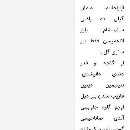
آپاراجایام، مامان
گیلی ده راضی
سالمیشام. باور
ائله‌میسن فقط بیر
سئری گل…
او گئجه او قدر
دئدی دانیشدی،
بئینیمین دیبین
قازیب مندن بیر دیل
اوجو گلرم جاوابینی
آلدی. صاباحیسی
گون بیلمیرم کیملرله