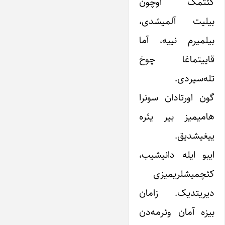
گئتمک اوچون
بیلیت آلمیشدی،
بیلمیرم نییه، آما
قاییتماغا چوخ
تله‌سیردی.
گون اورتادان سونرا
هامیمیز بیر یئره
ییغیشدیق.
ایبو ایله دانیشیب،
کئچمیشلریمیزی
دیریتدیک. زامان
بیزه آمان وئرمه‌دن