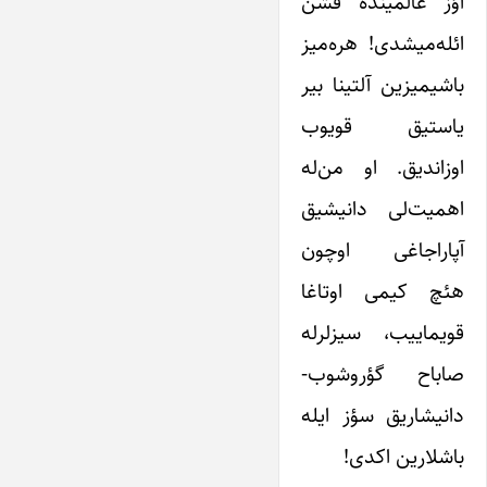
اؤز عالمینده فشن
ائله‌میشدی! هره‌میز
باشیمیزین آلتینا بیر
یاستیق قویوب
اوزاندیق. او من‌له
اهمیت‌لی دانیشیق
آپاراجاغی اوچون
هئچ کیمی اوتاغا
قویماییب، سیزلرله
صاباح گؤروشوب-
دانیشاریق سؤز ایله
باشلارین اکدی!