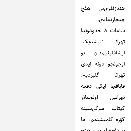
هندزفئری‌نی هئچ
چیخارتمادی.
ساعات ۸ حدودوندا
تهرانا یئتیشدیک.
اوشاقلیغیمدان بو
اوچونجو دؤنه ایدی
تهرانا گلیردیم.
قاباقجا ایکی دفعه
تهرانین اولوسلار
کیتاب سرگی‌سینه
گؤره گلمیشدیم. آما
بو دفعه اوره‌ییم هئچ