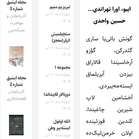
مجله ایشیق
تبریزیم منیم
ایبو، اورا تهراندی…
شماره 3
چهارشنبه ۱۰ تیر
آذربایجان و
حسین واحدی
۱۴۰۵
مهاجرت
مساله‌سی
سئچیلمیش
گونش باتی‌یا ساری
اثرلر(معجز)
چهارشنبه ۱۰ تیر
گئدرکن، گؤزو
۱۴۰۵
آرخاسیندا قالاراق
مجموعه ۱
بیزدن آیریلماق
چهارشنبه ۱۰ تیر
مجله ایشیق
۱۴۰۵
ایسته‌مه‌ییردی.
شماره 2
آذربایجان
دورنالار قاییداندا
آخشامین لاپ
قفه‌خانالاری
چهارشنبه ۱۰ تیر
شیرین چاغیندا،
۱۴۰۵
کندین قوزئینده
ائله اوغول
ایسته‌ییر وطن
اولان خرمن‌لیک‌ده
چهارشنبه ۱۰ تیر