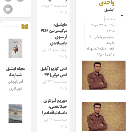
واحدی
سه‌شنبه ۶ مرداد
ایشیق
۱۴۰۵
حئکایه
«ایشیق»
یکشنبه ۲۴ مرداد
درگیسی‌نین PDF
۱۳۹۵
اوخوماق زامانی: 9
آرشیوی
دقیقه
یاییملاندی
https://ishiq.net
چهارشنبه ۳۱ تیر
/?p=16248
۱۴۰۵
ادبی کؤرپو (آیلیق
مجله ایشیق
ادبی درگی) ۴۶
شماره 4
سه‌شنبه ۲۳ تیر
آذربایجان
۱۴۰۵
توی‌لاری
«بیزیم قیزلارین
حیکایه‌سی»
یایینلانماقدادیر!
سه‌شنبه ۱۶ تیر
۱۴۰۵