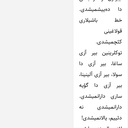
دا ده‌ییشمیشدی.
خط باشیلاری
قولاغینی
کئچمیشدی.
توکلرینین بیر آزی
ساغا، بیر آزی دا
سولا، بیر آزی آلینینا،
بیر آزی دا گؤیه
ساری دارانمیشدی.
دارانمیشدی نه
دئییم، یالانمیشدی!