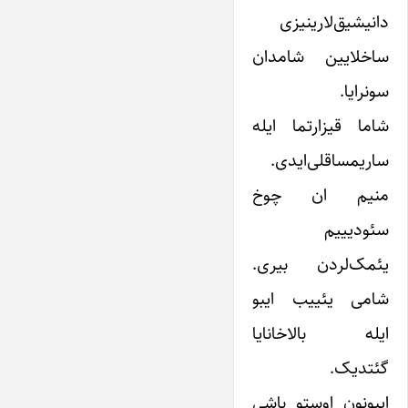
دانیشیق‌لارینیزی
ساخلایین شامدان
سونرایا.
شاما قیزارتما ایله
ساریمساقلی‌ایدی.
منیم ان چوخ
سئودیییم
یئمک‌لردن بیری.
شامی یئییب ایبو
ایله بالاخانایا
گئتدیک.
ایبونون اوستو باشی