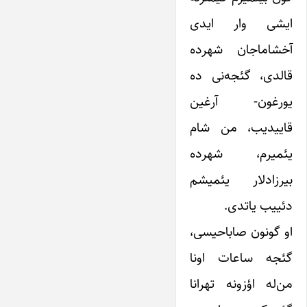
ایشی وار ایدی
آخشاماجان شهرده
قالدی، گئجه‌نی ده
یورغون- آرغین
قاییدیب، من شام
یئمیرم، شهرده
بیرزادلار یئمیشم
دئییب یاتدی.
او گونون صاباحیسی،
گئجه ساعات اونا
من‌له اؤزونه تهرانا