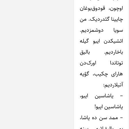
اوچون، قودوق‌بوغان
چایینا گئدردیک. من
سویا دوشمزدیم.
ائشیکدن ایبو گیله
باخاردیم. بالیق
توتاندا اورک‌دن
هارای چکیب، گؤیه
آتیلاردیم:
– یاشاسین ایبو،
یاشاسین ایبو!
– ممد سن ده یاشا،
بو بالیق‌لاری سنه