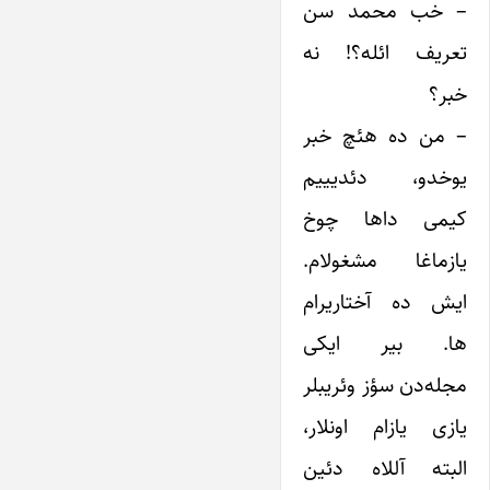
– خب محمد سن
تعریف ائله؟! نه
خبر؟
– من ده هئچ خبر
یوخدو، دئدیییم
کیمی داها چوخ
یازماغا مشغولام.
ایش ده آختاریرام
ها. بیر ایکی
مجله‌دن سؤز وئریبلر
یازی یازام اونلار،
البته آللاه دئین