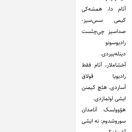
آتام دا، همشه‌کی
کیمی سس‌سیز-
صداسیز چی‌چئست
رادیوسونو
دینله‌ییردی.
آخشاملار، آتام فقط
رادیویا قولاق
آساردی. هئچ کیمنن
ایشی اولمازدی.
هؤوولسک آنامدان
سوروشدوم: نه ایشی