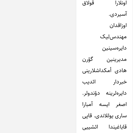
اونلارا قولاق
آسیردی.
اوزاقدان
مهندس‌لیک
دایره‌سینین
مدیرینین گؤرن
هادی أمکداشلارینی
خبردار ائدیب
دایره‌لرینه دؤندولر.
اصغر ایسه آمبارا
ساری یوللاندی. قاپی
قاباغیندا ائشییی