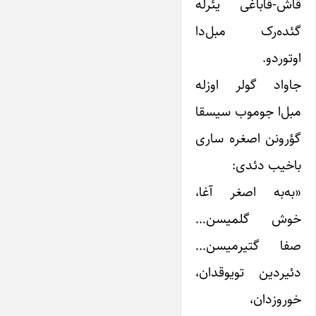
قاش-قاباغی یئرله
گئده‌رک مبل‌دا
اوتوردو.
جاواد گولر اوزله
مبل‌ا جوموب سیسقا
گؤرونن اصغره ساری
باخیب دئدی:
«به‌به اصغر آغا،
خوش گلمیسن…
صفا گتیرمیسن…
دئیردین تویوقدان،
خوروزدان،