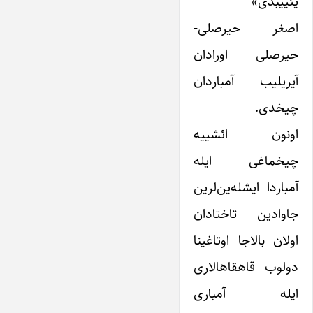
یئییبدی»
اصغر حیرصلی-
حیرصلی اورادان
آیریلیب آمباردان
چیخدی.
اونون ائشییه
چیخماغی ایله
آمباردا ایشله‌ین‌لرین
جاوادین تاختادان
اولان بالاجا اوتاغینا
دولوب قاهقاهالاری
ایله آمباری