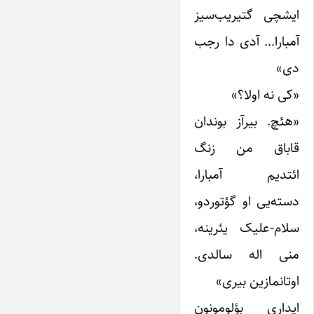
ایشچی گتیریب‌سیز
آمبارا… آدی دا رجب
دی»
«کی نه اولا؟»
«هئچ. بیرآز بوندان
قاباق من زنگ
ائتدیم آمبارا،
دسته‌یی او گؤتوردو،
سلام-علیک یئرینه،
منی اله سالدی.
اوتانمازین بیری»
ایداری بؤلومونون