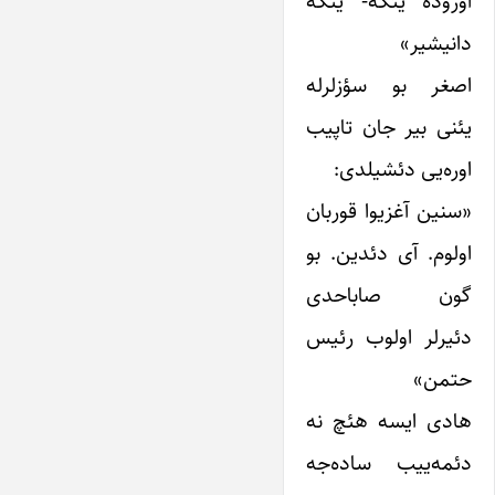
اؤزوده یئکه- یئکه
دانیشیر»
اصغر بو سؤزلرله
یئنی بیر جان تاپیب
اوره‌یی دئشیلدی:
«سنین آغزیوا قوربان
اولوم. آی دئدین. بو
گون صاباحدی
دئیرلر اولوب رئیس
حتمن»
هادی ایسه هئچ نه
دئمه‌ییب ساده‌جه