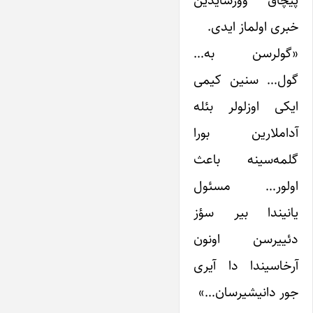
پیچاق وورسایدین
خبری اولماز ایدی.
«گولرسن به…
گول… سنین کیمی
ایکی اوزلولر بئله
آداملارین بورا
گلمه‌سینه باعث
اولور… مسئول
یانیندا بیر سؤز
دئییرسن اونون
آرخاسیندا دا آیری
جور دانیشیرسان…»