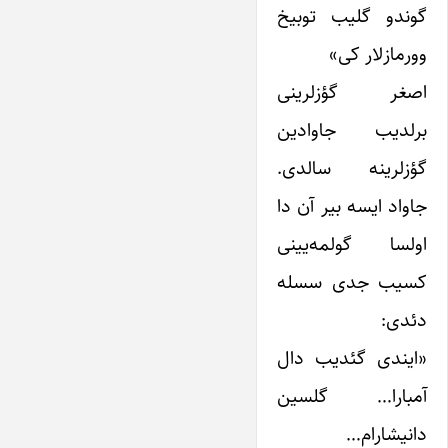
گوندو گلیب توبیخ
وورمازلار کی»
اصغر گؤزلرینی
برلدیب جاوادین
گؤزلرینه سالدی.
جاواد ایسه بیر آن دا
اولسا گولمه‌یینی
کسیب جدی سسله
دئدی:
«ایندی گئدیب دال
آمبارا… گلسین
دانیشارام…