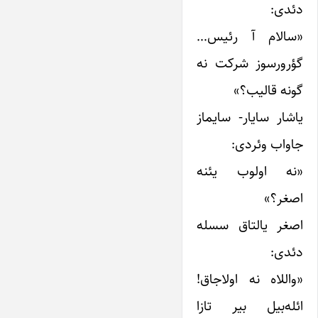
دئدی:
«سالام آ رئیس…
گؤرورسوز شرکت نه
گونه قالیب؟»
یاشار سایار- سایماز
جاواب وئردی:
«نه اولوب یئنه
اصغر؟»
اصغر یالتاق سسله
دئدی:
«واللاه نه اولاجاق!
ائله‌بیل بیر تازا