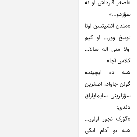
«اصغر قارداش او نه
سؤزدو…»
«مندن ائشیتسن اونا
توبیخ وور… او کیم
اولا منی اله سالا…
کلاس آچا»
هله ده ایچینده
گولن جاواد، اصغرین
سؤزلرینی سایمایاراق
دئدی:
«گؤرک نجور اولور…
هله بو آدام ایکی