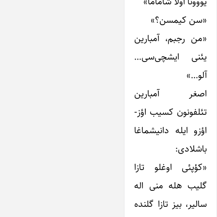
یووونا اولا شاماما»
«سن کیمسن؟»
«من رجبم، آمبارین
یئنی ایشچی‌سی…
آلو…»
اصغر آمبارین
تئلفونون کسیب اؤز-
اؤزو ایله دانیشماغا
باشلادی:
«کؤپئی اوغلو تازا
گلیب هله منی اله
سالیر، بیز تازا گلنده