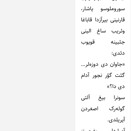
سوروملوسو یاشار،
قارنینی بیرآزدا قاباغا
وئریب ساغ الینی
جئبینه قویوب
دئدی:
«جاوان دی دوزه‌لر…
گئت گؤر نجور آدام
دی دا؟»
سونرا بیغ آلتی
گوله‌رک اصغردن
آیریلدی.
آمباردا وضعیت