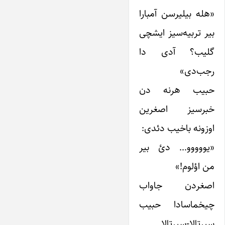
«هله بیلیرسن آمبارا
بیر تربیه‌سیز ایشچی
گلیب؟ آدی ‌دا
رجب‌دی»
حبیب هرنه دن
خبرسیز اصغرین
اوزونه باخیب دئدی:
«یووووو… دئ بیر
من اؤلوم!»
اصغردن جاواب
چیخماسادا حبیب
سیرتالا-سیرتالا