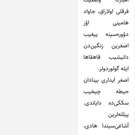
فرقلی اولاراق، جاواد
هامینی اؤز
دؤوره‌سینه ییغیب
اصغرین زنگین‌دن
دانیشیب قاهقاها
ایله گولوردولر.
اصغر ایداری بینادان
حیطه چیخیب
سککی‌ده دایاندی.
پیلله‌لرین
آشاغی‌سیندا هادی،