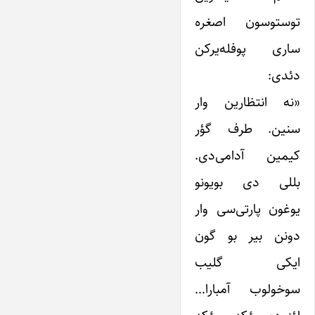
توستوسون اصغره
ساری پوفله‌یرکن
دئدی:
«نه انتظارین وار
سنین. طرف گؤر
کیمین آدامی‌دی.
بللی دی بویونو
یوغون پارتی‌سی وار
دونن بیر بو گون
ایکی گلیب
سوخولوب آمبارا…