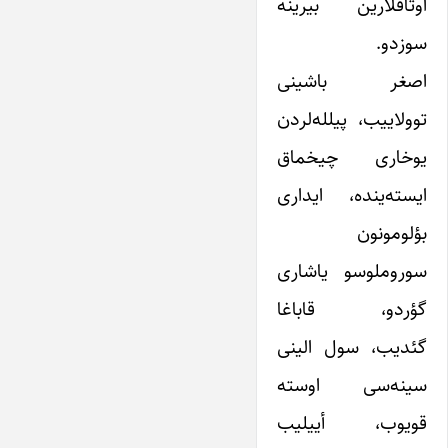
اوتاقلارین بیرینه
سوزدو.
اصغر باشینی
توولاییب، پیلله‌لردن
یوخاری چیخماق
ایسته‌ینده، ایداری
بؤلومونون
سوروملوسو یاشاری
گؤردو، قاباغا
گئدیب، سول الینی
سینه‌سی اوسته
قویوب، أییلیب