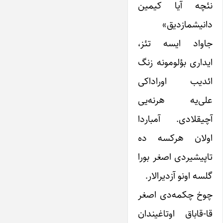
نئچه آیا کیمین
دانیشمازدیق»
جاواد ایسه تئز،
ایداری بؤلومونه زنگ
ائدیب اوراداکی
علی‌یه هرنه‌یی
آچیقلادی. آمباردا
اولان هرکسه ده
تاپیشیردی اصغر بورا
گلسه اونو آزدیرالار.
چوخ چکمه‌دی اصغر
قا-قاباق اوتاغیندان