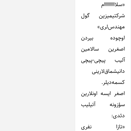
«سلاااااااااام
شرکتیمیزین گول
مهندس‌لری»
اوچوده بیردن
اصغرین سالامین
آلیب پیچی-پیچی
دانیشماق‌لارینی
کسمه‌دیلر.
اصغر ایسه اونلارین
سؤزونه آتیلیب
دئدی:
«تازا نفری