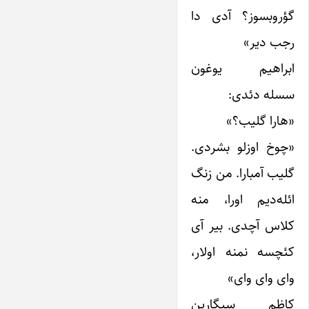
گؤروبسوز؟ آدی دا
رجب دیر»
ابراهیم یوغون
سسله دئدی:
«هارا گلیب؟»
«چوخ اوزلو بشردی.
گلیب آمبارا. من زنگ
ائله‌دیم اورا، منه
کلاس آچدی. بیر آی
کئچسه نمنه اولار،
وای وای وای»
کاظم سیگارین