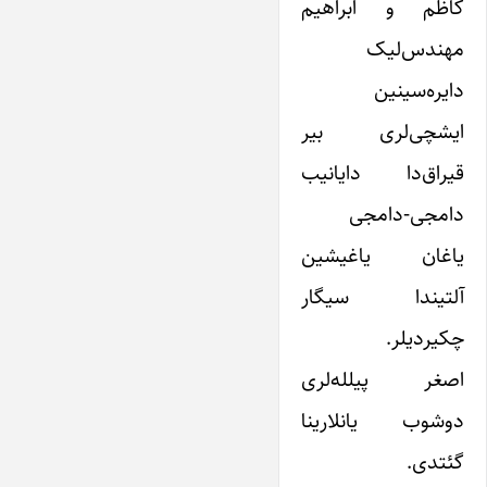
کاظم و ابراهیم
مهندس‌لیک
دایره‌سینین
ایشچی‌لری بیر
قیراق‌دا دایانیب
دامجی-دامجی
یاغان یاغیشین
آلتیندا سیگار
چکیردیلر.
اصغر پیلله‌لری
دوشوب یانلارینا
گئتدی.