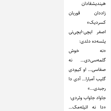
هیندیشقادان
زاددان قوربان
کسردیک»
اصغر ایچی-ایچی‌نی
یئسه‌ده دئدی:
«نه خوش
گلمه‌سی‌دی… نه
صفاسی… او کیم‌دی
گلیب آمبارا… آدی دا
رجبدی…»
جاواد جاواب وئردی:
«دا نه ائیله‌مک…