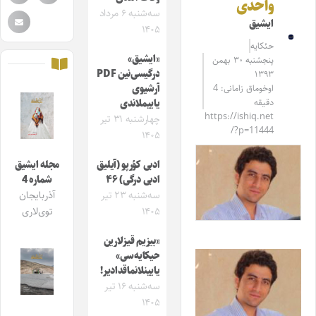
واحدی
سه‌شنبه ۶ مرداد
ایشیق
۱۴۰۵
حئکایه
«ایشیق»
پنجشنبه ۳۰ بهمن
درگیسی‌نین PDF
۱۳۹۳
اوخوماق زامانی: 4
آرشیوی
دقیقه
یاییملاندی
https://ishiq.net
چهارشنبه ۳۱ تیر
/?p=11444
۱۴۰۵
ادبی کؤرپو (آیلیق
مجله ایشیق
ادبی درگی) ۴۶
شماره 4
سه‌شنبه ۲۳ تیر
آذربایجان
۱۴۰۵
توی‌لاری
«بیزیم قیزلارین
حیکایه‌سی»
یایینلانماقدادیر!
سه‌شنبه ۱۶ تیر
۱۴۰۵