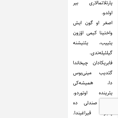
پارتلاتمالاری بیر
اولدو.
اصغر او گون ایش
واختینا کیمی اؤزون
یئییب، یئتیشنه
گیلئیله‌ندی.
فابریکادان چیخاندا
گئدیب مینی‌بوس
دا، همیشه‌کی
یئرینده اوتوردو.
سون صندلی ده
پنجره قیراغیندا.