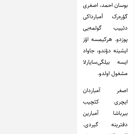
بوسان احمد، اصغری
گؤره‌رک آمبارداکی
دئییب گولمه‌یی
پوزدو. هرکیمسه اؤز
ایشینه دؤندو، جاواد
ایسه بیلگی‌سایارلا
مشغول اولدو.
اصغر آمباردان
ایچری کئچیب
بیرباشا آمبارین
دفترینه گیردی.