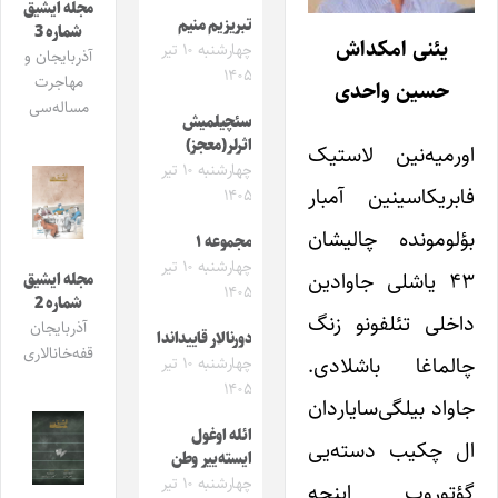
مجله ایشیق
تبریزیم منیم
شماره 3
یئنی امکداش
چهارشنبه ۱۰ تیر
آذربایجان و
۱۴۰۵
مهاجرت
حسین واحدی
مساله‌سی
سئچیلمیش
اثرلر(معجز)
اورمیه‌نین لاستیک
چهارشنبه ۱۰ تیر
فابریکاسینین آمبار
۱۴۰۵
بؤلومونده چالیشان
مجموعه ۱
چهارشنبه ۱۰ تیر
۴۳ یاشلی جاوادین
مجله ایشیق
۱۴۰۵
شماره 2
داخلی تئلفونو زنگ
آذربایجان
دورنالار قاییداندا
قفه‌خانالاری
چالماغا باشلادی.
چهارشنبه ۱۰ تیر
۱۴۰۵
جاواد بیلگی‌سایاردان
ائله اوغول
ال چکیب دسته‌یی
ایسته‌ییر وطن
چهارشنبه ۱۰ تیر
گؤتوروب اینجه