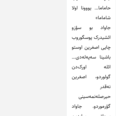
حاماما… یووونا اولا
شاماما»
جاواد بو سؤزو
ائشیدرک پوسگوروب
چایی اصغرین اوستو
باشینا سه‌په‌له‌دی…
ائله اورک‌دن
گولوردو، اصغرین
نه‌قدر
حیرصله‌نمه‌سینی
گؤرموردو. جاواد