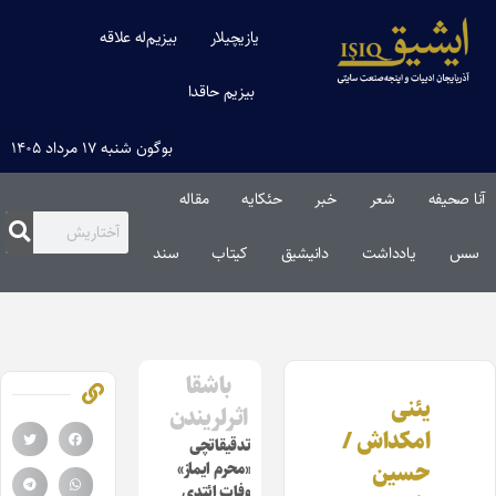
یازیچیلار
بیزیم‌له علاقه
بیزیم حاقدا
بوگون شنبه ۱۷ مرداد ۱۴۰۵
آنا صحیفه
شعر
خبر
حئکایه
مقاله‌
سس
یادداشت
دانیشیق
کیتاب
سند
باشقا
یئنی
اثرلریندن
امکداش /
تدقیقاتچی
حسین
«محرم ایماز»
وفات ائتدی