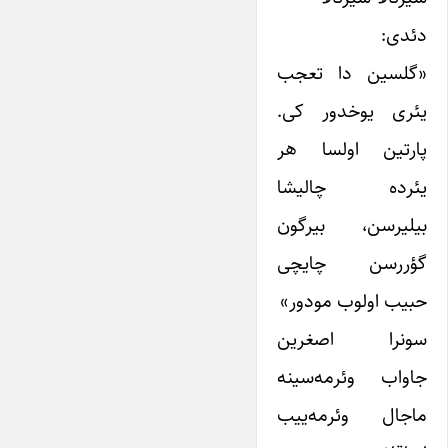
دئدی:
«گلسین دا تعجب
یئری یوخدور کی.
پارتین اولسا هر
یئرده چالیشا
بیلیرسن، بیرگون
گؤررسن چایچی
حبیب اولوب مودور»
سونرا اصغرین
جاواب وئرمه‌سینه
ماجال وئرمه‌ییب