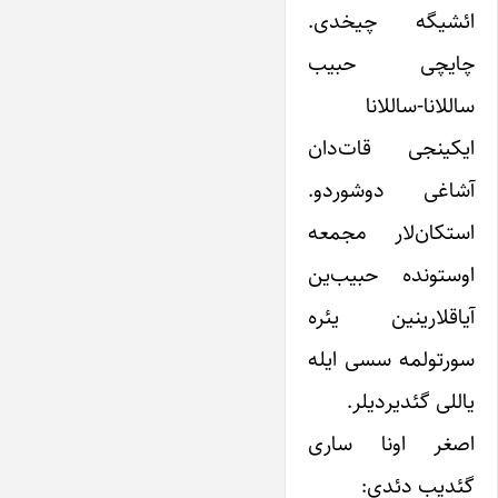
ائشیگه چیخدی.
چایچی حبیب
ساللانا-‌ساللانا
ایکینجی قات‌دان
آشاغی دوشوردو.
استکان‌لار مجمعه
اوستونده حبیب‌ین
آیاقلارینین یئره
سورتولمه سسی ایله
یاللی گئدیردیلر.
اصغر اونا ساری
گئدیب دئدی: