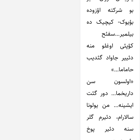
بو شرکته اؤزوده
بؤیوک- کیچیک ده
بیلمیر…سفئح
کؤپئی اوغلو منه
دئییر جاواد گئدیب
حاماما…»
«اولسون سن
داریخما… دور گئت
ایشینه… من یولونا
سالارام، دئیرم گلر
سنه دئیر پوخ