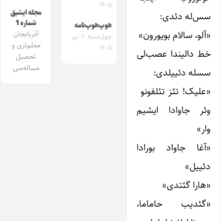
۱۴۰۵
مجله ایشیق
سس‌له دئدی:
شماره 1
هوپ‌هوپ‌نامه
«آلو، سالام بویورون»
آذربایجان
چهارشنبه ۱۰ تیر
معلم‌لری و
۱۴۰۵
خط دالیندا عصب‌لی
تحصیل
مساله‌سی
سسله ‌دئییلدی:
«علیک! تئز تئلفونو
وئر جاوادا ایشیم
وار»
«آغا جاواد بورادا
دئییل»
«هارا گئتدی»
«گئدیب حاماما،