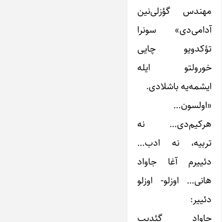
مهندس گؤزلی‌نین
آدامی‌دی» سونرا
تؤکدویو چایی
خورولتو ایله
ایشمه‌یه باشلادی.
«اولسون…
هرکیم‌دی… نه
تربیه، نه ادب…
دئییرم آغا جاواد
هانی… اوزلو- اوزلو
دئییر:
جاواد گئدیب