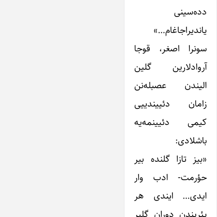
دده‌سینی
یاندیراجاغام…»
سونرا اصغر، قوجا
آروادلارین گلین
الیندن عصبله‌نن
زامان دئییندییی
کیمی دئیینمه‌یه
باشلادی:
«بیز تازا گلنده بیر
حؤرمت- ادب وار
ایدی… ایندی هر
یئریندن دوران گلیر