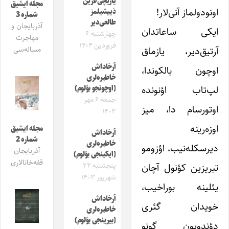
یازیچی‌لارین
مجله ایشیق
اونودولماز آنی‌لار!
دَییشیلمز
شماره 3
طالعی‌دیر
آذربایجان و
ایکی ساعاتدان
چهارشنبه ۶
مهاجرت
فروردین ۱۴۰۴
آرتیق‌دیر، یازماق
مساله‌سی
آرخاداش
اوچون بالکوندا،
خاطیره‌لری
لپ‌تاب اؤنونده‌
(اوچونجو بؤلوم)
جمعه ۶ مهر
اوتورسام دا، میز
۱۴۰۳
اوزه‌رینه
مجله ایشیق
آرخاداش
شماره 2
خاطیره‌لری
دیرسکله‌نیب، اؤزومو
آذربایجان
(ایکینجی بؤلوم)
قفه‌خانالاری
تبریزین کؤنول آچان
پنجشنبه ۲۲
شهریور ۱۴۰۳
یئلینه بوراخیب،
آرخاداش
خویدان گئری
خاطیره‌لری
(بیرینجی بؤلوم)
دؤندویون گونو