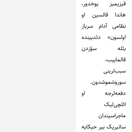
قیزیمیز یوخدور،
هاندا قالسین او
نظامی آدام سرباز
اولسون» دئدیینده
بئله سؤزدن
قالماییب،
سبب‌لرینی
سوروشموشدون.
دفعه‌لرجه او
ائلچی‌لیک
ماجراسیندان
ساتیریک بیر حیکایه