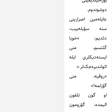
بوراخیلدیغینی
دوشوندوم.
عایله‌مین اصرارینی
سنه سؤیله‌ییب،
دئدیم: «خویا
گئتسم، منی
ایسته‌دیکلری ایله
ائولندیره‌جک‌لر.»
«روقیه، منی
گؤزلمه!»
او گون تلفون
الیمده، گؤزومون