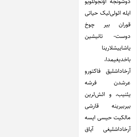
دوشونجه‌ اؤنجوللویو
ایله ائولی‌لیک حیاتی
قوران بیر چوخ
دوست- تانیشین
یاشاییشلارینا
باخدیغیمدا،
آرخاداشلیق فاکتورو
عرشدن فرشه
یئنیب، و ائش‌لرین
بیربیرینه قارشی
مالکیت حیسی ایسه
آرخاداشلیغی آیاق