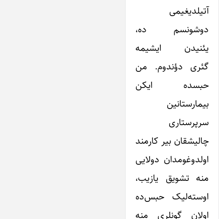
آتیلدیغیمی
دوشونسم ده،
یئنیدن ایشیمه
گئری دؤندوم. من
حبسده ایکن
بیمارستانین
سرپرستاری
چالیشقان بیر کارمند
اولدوغومدان دولایی
منه تشویق یازیب،
اوسته‌لیک حبس‌ده
اولان گونلری منه