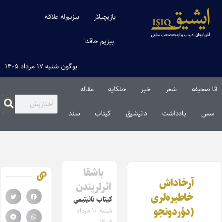
یازیچیلار
بیزیم‌له علاقه
بیزیم حاقدا
بوگون شنبه ۱۷ مرداد ۱۴۰۵
آنا صحیفه
شعر
خبر
حئکایه
مقاله‌
سس
یادداشت
دانیشیق
کیتاب
سند
باشقا
آرخاداش
اثرلریندن
خاطیره‌لری
کیتاب تانیتیمی
(دؤردونجو
شنبه ۱۰ مرداد