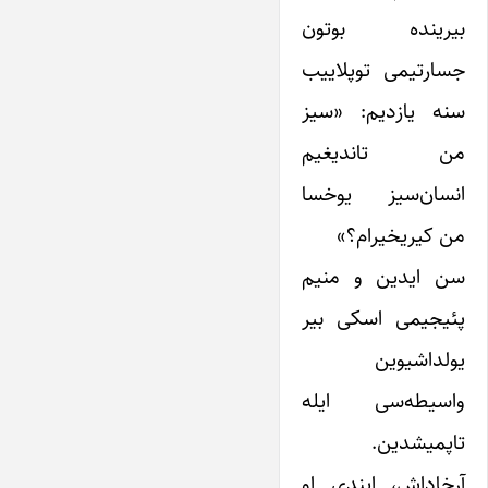
بیرینده بوتون
جسارتیمی توپلاییب
سنه یازدیم: «سیز
من تاندیغیم
انسان‌سیز یوخسا
من کیریخیرام؟»
سن ایدین و منیم
پئیجیمی اسکی بیر
یولداشیوین
واسیطه‌سی ایله
تاپمیشدین.
آرخاداش، ایندی او