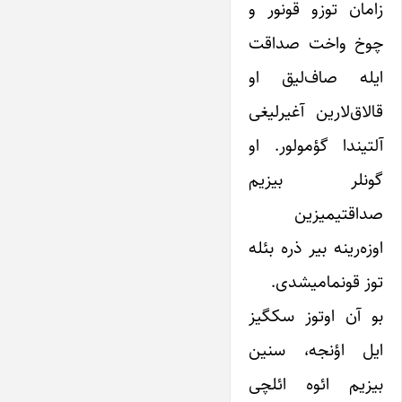
زامان توزو قونور و
چوخ واخت صداقت
ایله صاف‌لیق او
قالاق‌لارین آغیرلیغی
آلتیندا گؤمولور. او
گونلر بیزیم
صداقتیمیزین
اوزه‌رینه بیر ذره بئله
توز قونمامیشدی.
بو آن اوتوز سکگیز
ایل اؤنجه‌، سنین
بیزیم ائوه ائلچی