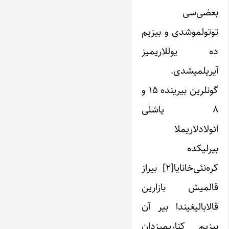
بعضی‌سی
توتولموشدی و بیزیم
ده یوللاریمیز
آیریلمیشدی.
گونلرین بیرینده ۱۵ و
۸ یاشلی
ائولادلاریملا
بیرلیکده
کره‌نئی‌خانایا[۲] بیراز
قالمیش بازارین
قالابالیغیندا بیر آن
بیزیم کناریمیزدان