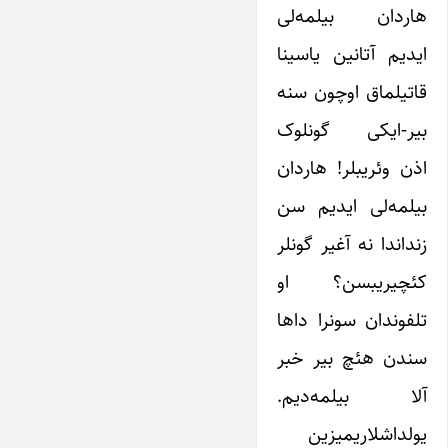
هاردان بیلمه‌لی
ایدیم آتانین یاسینا
قاتیلماق اوچون سنه
بیر-ایکی گونلوک
اذن وئریبلر! هاردان
بیلمه‌لی ایدیم سن
زنداندا نه آغیر گونلر
کئچیریبسن؟ او
تلفوندان سونرا داها
سندن هئچ بیر خبر
آلا بیلمه‌دیم.
یولداشلاریمیزین