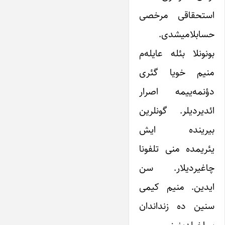
استحقاقی مرخصی
حسابلامیشدی.
بونونلا بئله عایله‌‌م
منیم خویا گئری
دؤنمه‌ییمه اصرار
ائدیردیلر. گونلرین
بیرینده ایش
یئریمده منی تلفونا
چاغیردیلار. سن
ایدین. منیم کیمی
سنین ده زنداندان