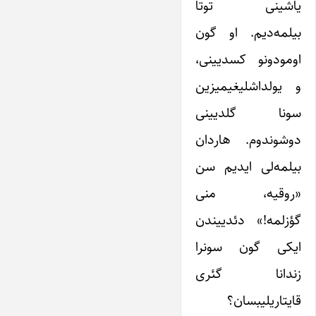
یاشینی توتا
بیلمه‌دیم. او گون
اومودونو کسدیینی،
و یولداشلیغیمیزین
سونا گلدیینی
دوشوندوم. هاردان
بیلمه‌لی ایدیم سن
«روقیه، منی
گؤزلمه!» دئدییندن
ایکی گون سونرا
زندانا گئری
قایتاریلیبسان؟