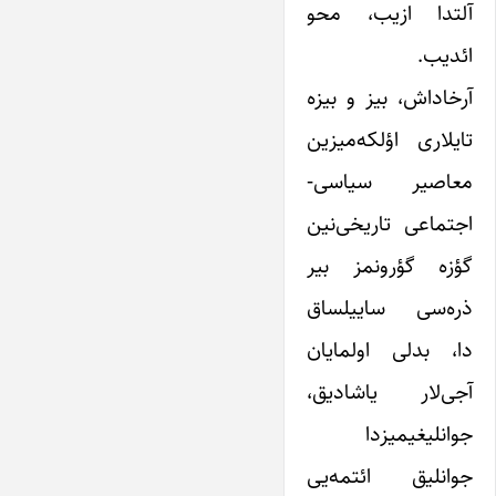
آلتدا ازیب، محو
ائدیب.
آرخاداش، بیز و بیزه
تایلاری اؤلکه‌میزین
معاصیر سیاسی-
اجتماعی تاریخی‌نین
گؤزه گؤرونمز بیر
ذره‌سی ساییلساق
دا، بدلی اولمایان
آجی‌لار یاشادیق،
جوانلیغیمیزدا
جوانلیق ائتمه‌یی