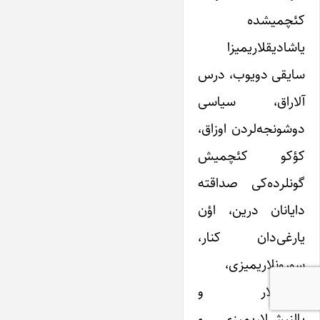
کئچمیشده
یاشادیقلاریمیزا
سایقی دویوب، درس
آلاراق، سیاسی
دوشونجه‌لردن اوزاق،
کؤکو کئچمیش
گونلرده‌کی صداقته
دایانان درین، اؤن
یارغی‌دان کنار،
سورونلاریمیزی،
دوغرولار و
یالنیش‌لاریمیزی و