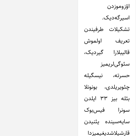
اؤزوموزدن
اسیرگه‌دیک.
تشکیلات طرفیندن
تعریف اولموش
قالیبلارا گیردیک،
سئوگی‌لریمیز
حسرته، نیسگیله
چئویریلدی، بونونلا
بئله بیز ۳۳ ایلدن
سونرا فیس‌بوک
سایه‌سینده یئنیدن
قارشیلاشدیغیمیزدا