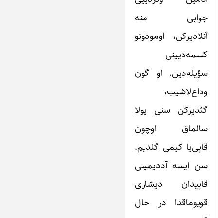
جوابی منه
آنلادیرکن، اومودونو
کسمه‌دیینی
سؤیله‌دین. او گون
وداع‌لاشیب،
گئدیرکن سنی یولا
سالماق اوچون
قاپی‌یا کیمی گلدیم.
سن ایسه آددیمینی
قاپیدان دیشاری
قویوماقدا در حال