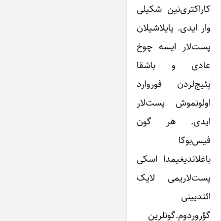
کاراکتری‌نین شکیلی
وار ایدی. پایلاشیلان
پست‌لار ایسه چوخ
عادی و باشقا
پئیج‌لردن فوروارد
اولونموش پست‌لار
ایدی. هر گون
فیس‌بوکا
باغلاندیغیمدا اسکی
پست‌لاریمی لایک
ائتدیینی
گؤروردوم.گونلرین