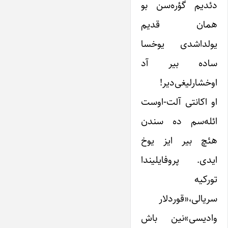
دئدیم گؤره‌سن بو
همان قدیم
یولداشدی یوخسا
ساده بیر آد
اوخشارلیغی‌دیر!
او اکانتی آلت-اوست
ائله‌سم ده سندن
هئچ بیر ایز یوخ
ایدی. پروفایلیندا
تورکیه
سریالی،«قوردلار
وادیسی»‌نین باش