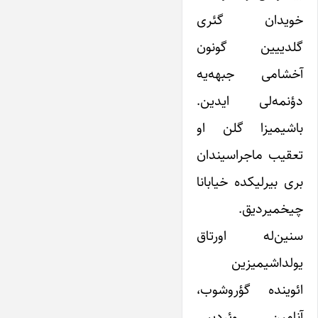
خویدان گئری
گلدییین گونون
آخشامی جبهه‌یه
دؤنمه‌لی ایدین.
باشیمیزا گلن او
تعقیب ماجراسیندان
بری بیرلیکده خیابانا
چیخمیردیق.
سنین‌له اورتاق
یولداشیمیزین
ائوینده گؤروشوب،
آنامین وئردییی