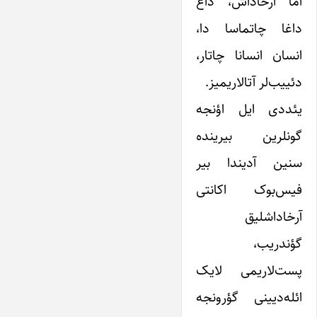
اما آرخاداش، داغ
داغا چاتماسا دا،
انسان انسانا چاتار،
دئییب‌لر آتالاریمیز.
یئددی ایل اؤنجه
گونلرین بیرینده
سنین آدیندا بیر
فیس‌بوک اکانتی
آرخاداشلیق
گؤندریب،
پست‌لاریمی لایک
ائله‌دیینی گؤرونجه