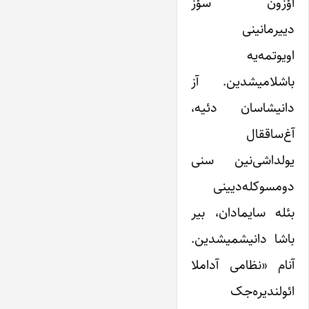
اؤزون سؤز
دییرمانینی
اویوتمه‌یه
باشلامیشدین. آز
دانیشاسان دئیه،
آغ‌ساققال
یولداشی‌نین سنی
دومسوکله‌دیینی
بئله سایمادان، بیر
باشا دانیشمیشدین.
آنام «نظامی آداملا
ائولندیره‌جک