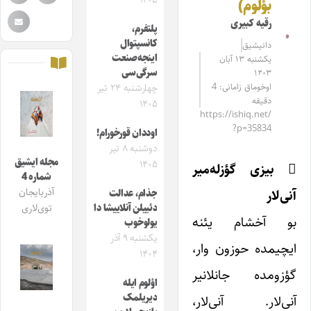
۱۴۰۵
بؤلوم)
رقیه کبیری
پلتفرم،
کانسپتوال
دانیشیق
اینجه‌صنعت
یکشنبه ۱۳ آبان
سرگی‌سی
۱۴۰۳
اوخوماق زامانی: 4
چهارشنبه ۲۴ تیر
دقیقه
۱۴۰۵
https://ishiq.net/
?p=35834
اوددان قورخورام!
دوشنبه ۸ تیر
مجله ایشیق
۱۴۰۵

بیزی گؤزله‌میر
شماره 4
آذربایجان
آنی‌لار
جذام، عدالت
دئییلن آنلاییشا دا
توی‌لاری
بو آخشام یئنه
یولوخوب
یکشنبه ۹ آذر
ایچیمده حوزون وار،
۱۴۰۴
گؤزومده جانلانیر
اؤلوم ایله
دیریلمک
آنی‌لار. آنی‌لار،