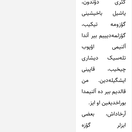
گئری دؤندون،
یاشیل باخیشینی
گؤزومه تیکیب،
گؤزلمه‌دیییم بیر آندا
آلنیمی اؤپوب
تله‌سیک دیشاری
چیخیب، قاپینی
ایشگیله‌دین. من
قالدیم بیر ده آلنیمدا
بوراخدیغین او ایز.
آرخاداش، بعضی
ایزلر گؤزه