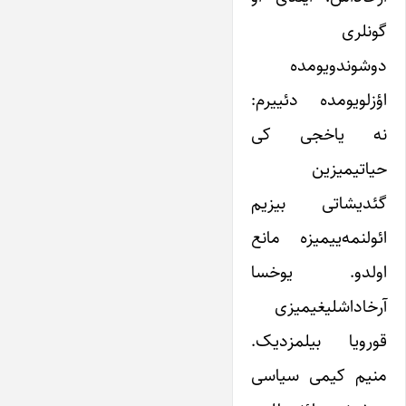
گونلری
دوشوندویومده
اؤزلویومده دئییرم:
نه یاخجی کی
حیاتیمیزین
گئدیشاتی بیزیم
ائولنمه‌ییمیزه مانع
اولدو. یوخسا
آرخاداشلیغیمیزی
قورویا بیلمزدیک.
منیم کیمی سیاسی