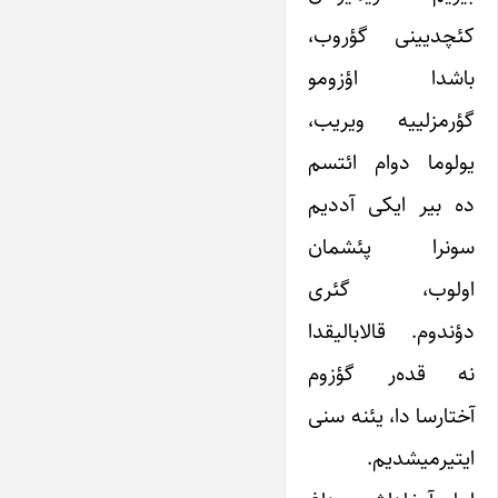
کئچدیینی گؤروب،
باشدا اؤزومو
گؤرمزلییه ویریب،
یولوما دوام ائتسم
ده بیر ایکی آددیم
سونرا پئشمان
اولوب، گئری
دؤندوم. قالابالیقدا
نه قده‌ر گؤزوم
آختارسا دا، یئنه سنی
ایتیرمیشدیم.