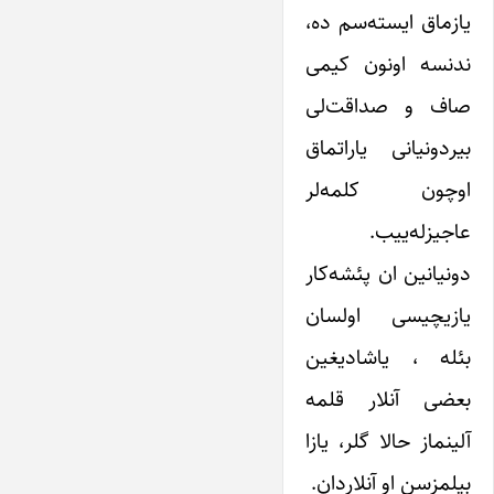
یازماق ایسته‌سم ده،
ندنسه اونون کیمی
صاف و صداقت‌لی
بیردونیانی یاراتماق
اوچون کلمه‌لر
عاجیزله‌‌ییب.
دونیانین ان پئشه‌کار
یازیچیسی اولسان
بئله ، یاشادیغین
بعضی آنلار قلمه
آلینماز حالا گلر، یازا
بیلمزسن او آنلاردان.