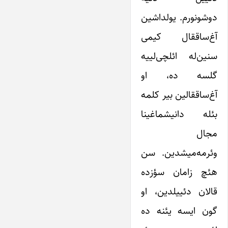
دوشونورم. یولداشین
آغ‌ساققال کیمی
سنین‌له ائلچی‌لییه
گلسه ده، او
آغ‌ساققالین بیر کلمه‌
بئله دانیشماغینا
مجال
وئرمه‌میشدین. سن
هئچ زامان سؤزده
قالان دئییلدین، او
گون ایسه یئنه ده