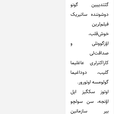
گئتدییین گونو
دوشوننده ساتیریک
فیلم‌لرین
خوش‌قلب،
اؤز‌گوونلی و
صداقت‌لی
کاراکترلری عاغلیما
گلیب، دوداغیما
گولومسه اوتورور.
اوتوز سکگیز ایل
اؤنجه، سن سولچو
بیر سازمانین