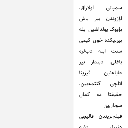
سمپاتی اولاراق،
اؤزوندن بیر یاش
بؤیوک یولداشین ایله
بیرلیکده خوی کیمی
سنت ایله دب‌لره
باغلی، دیندار بیر
عایله‌نین قیزینا
ائلچی گئتمه‌یین،
حقیقتا ده کمال
سونال‌ین
فیلم‌لریندن قالیجی
دئییل دئیه