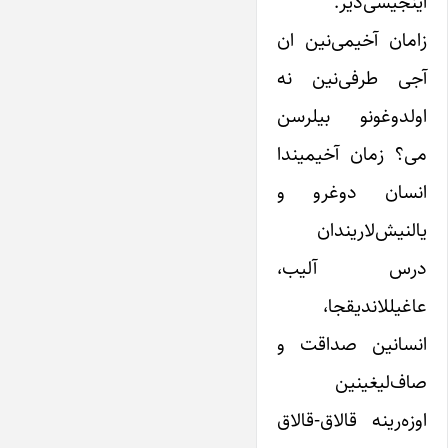
اینجیسی‌دیر.
زامان آخیمی‌نین ان
آجی طرفی‌نین نه
اولدوغونو بیلرسن
می؟ زمان آخیمیندا
انسان دوغرو و
یالنیش‌لاریندان
درس آلیب،
عاغیللاندیقجا،
انسانین صداقت و
صاف‌لیغینین
اوزه‌رینه قالاق-قالاق