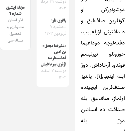
دوشنبه ۲۹ مرداد
مجله ایشیق
دوشونورکن او
۱۴۰۳
شماره 1
گونلرین صاف‌لیق و
آذربایجان
باغری قارا
معلم‌لری و
سه‌شنبه ۷
صداقتینی اؤزله‌ییب،
تحصیل
فروردین ۱۴۰۳
مساله‌سی
دفعه‌لرجه دوداغیما
«علیرضا ذیحق»-
ین ادبی
حوزونلو بیرتبسم
فعالیت‌لرینه
قوندو. آرخاداش، دورّ
اؤتری بیر باخیش
دوشنبه ۷ اسفند
ایله اینجی[۱]، یالنیز
۱۴۰۲
صدف‌لرین ایچینده‌
اولماز، صاف‌لیق ایله
صداقت ده انسانین
دورّ ایله