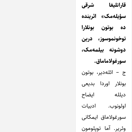
قارانلیغا شرقی
سؤیله‌مک» اثرینده
ده بوتون بونلارا
توخونموسوز، درین
دوشونه بیلمه‌مک،
سورغولاماماق.
ج – ائله‌دیر، بوتون
بونلار اوردا بدیعی
دیلله ایضاح
اولونوب. ادبیات
سورغولاماق ایمکانی
وئریر. آما توپلومون