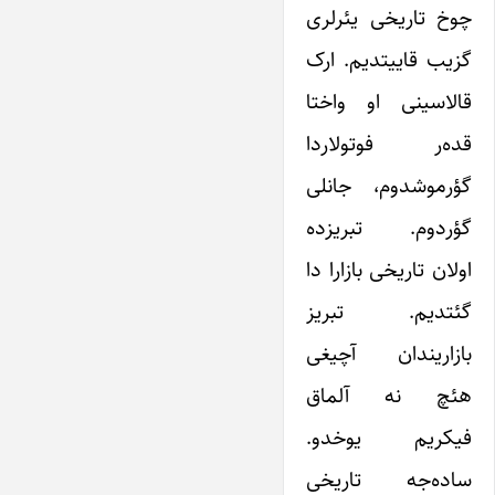
چوخ تاریخی یئرلری
گزیب قاییتدیم. ارک
قالاسینی او واختا
قده‌ر فوتولاردا
گؤرموشدوم، جانلی
گؤردوم. تبریزده
اولان تاریخی بازارا دا
گئتدیم. تبریز
بازاریندان آچیغی
هئچ نه آلماق
فیکریم یوخدو.
ساده‌جه تاریخی