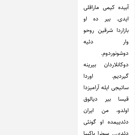
آبیده کیمی ماراقلی
ایدی. بیر ده او
بازاردا شرقین روحو
وار دئیه
دوشونوردوم.
دوکانلاردان بیرینه
گیردیم. اوردا
ساتیجی ایله آرامیزدا
قیسا بیر دیالوق
اولدو، من ایران
دئدییمده او گونئی
دئدی… سونرا باکییا