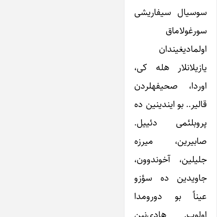
سوسیال سیفاریشی
سورغولاماق
اولمادیغیندان
یازیلانلار هله کی،
اوردا، صحیفهلردن
قالیر.. بو ایندینین ده
پروبلئمی دئییل.
صابیرین، میرزه
جلیلین، آخوندوون،
جاویدین ده سؤزو
عیناً بو دورومدا
اولوب. هادی‌نین