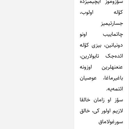
سؤزوموز ایچیمیزده
کؤله اولوب،
جسارتیمیز
چاتماییب اونو
دونیانین، بیزی کؤله
ائده‌جک تابولارین،
عنعنهلرین اوزونه
باغیرماغا، عوصیان
ائتمه‌یه.
سؤز او زامان خالقا
لازیم اولور کی، خالق
سورغولاماق