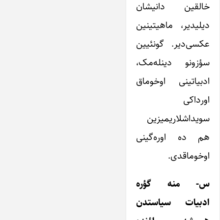
خالقین دانیشان
دیلیدیر، ماهیتینین
عکسی‌دیر. گونئیین
سؤزونو دینله‌مک،
ادبیاتینی اوخوماق
اورداکی
سویداشلاریمیزین
هم ده اوره‌گینی
اوخوماقدی.
س- منه گؤره
ادبیات‌ سیاستدن