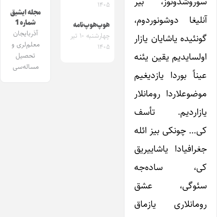
سوروشدونوز، بیر
۱۴۰۵
مجله ایشیق
آنلیغا دوشونوردوم،
شماره 1
هوپ‌هوپ‌نامه
آذربایجان
چهارشنبه ۱۰ تیر
گونئیده یاشایان یازار
معلم‌لری و
۱۴۰۵
اولسایدیم یقین یئنه
تحصیل
مساله‌سی
عیناً بوردا یازدیغیم
موضوعلاردا رومانلار
یازاردیم. تأسف
کی… چونکی بیز ائله
جغرافیادا یاشاییریق
کی، ساده‌جه
سئوگی، عشق
رومانلاری یازماق