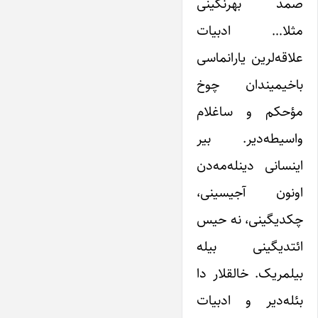
صمد بهرنگینی
مثلا… ادبیات
علاقه‌لرین یارانماسی
باخیمیندان چوخ
مؤحکم و ساغلام
واسیطه‌دیر. بیر
اینسانی دینله‌مه‌دن
اونون آجیسینی،
چکدیگینی، نه حیس
ائتدیگینی بیله
بیلمریک. خالقلار دا
بئله‌دیر و ادبیات