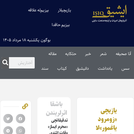
یازیچیلار
بیزیم‌له علاقه
بیزیم حاقدا
بوگون یکشنبه ۱۸ مرداد ۱۴۰۵
آنا صحیفه
شعر
خبر
حئکایه
مقاله‌
سس
یادداشت
دانیشیق
کیتاب
سند
باشقا
یازیچی
اثرلریندن
«زومرود
تدقیقاتچی
یاغمور»لا
«محرم ایماز»
وفات ائتدی