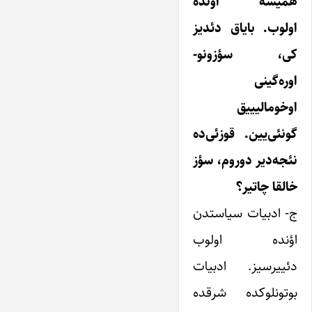
همیشه اؤنده
اولوب. بایاق دئدیز
کی، سؤزونو-
اوره‌گینی
اوخومالیییق
گونئی‌یین. قوزئی‌ده
نئجه‌دیر دوروم، سؤز
خالقا چاتیر؟
ج- ادبیات سیاستدن
اؤنده اولوب
دئییرسیز. ادبیات
بوتونلوکده شرقده