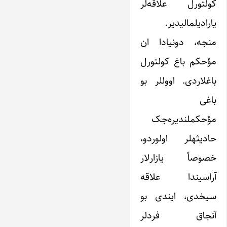
کولتورل علاقه‌لر
یارادیلمالیدیر.
منجه، دونیادا ان
مؤحکم باغ کولتورل
باغلاردی. اووللر بو
باغی
مؤحکملندیره‌جک
حادیثهلر اولوردو،
خصوصاً یازارلار
آراسیندا علاقه
سیخدی، ایندی بو
آنجاق فردلر