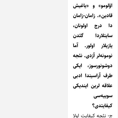
اؤلومو» و «یاغیش
قادین». زامان-زامان
دا درج اولونان،
سایتلاردا گئدن
یازیلار اولور. آما
نومونه‌لر آزدی. نئجه
دوشونورسوز، ایکی
طرف آراسیندا ادبی
علاقه لرین ایندیکی
سوییه‌سی
کیفایتدی؟
ج- نئجه کیفایت اولا