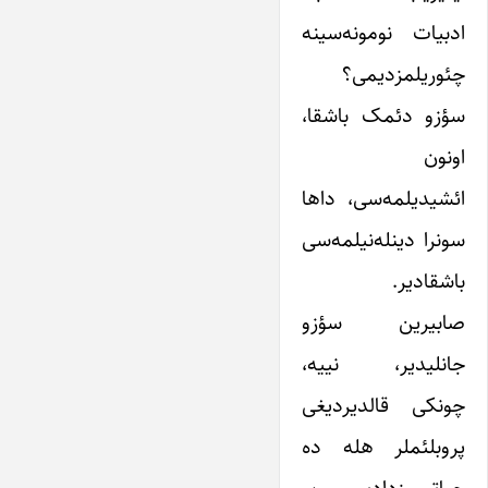
ادبیات‌ نومونه‌سینه
چئوریلمزدیمی؟
سؤزو دئمک باشقا،
اونون
ائشیدیلمه‌سی، داها
سونرا دینله‌نیلمه‌سی
باشقادیر.
صابیرین سؤزو
جانلیدیر، نییه،
چونکی قالدیردیغی
پروبلئملر هله ده