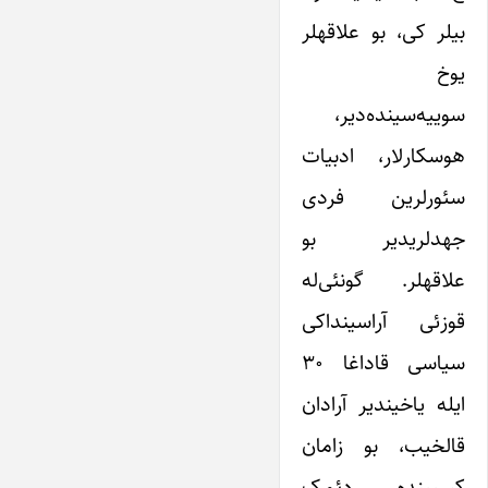
بیلر کی، بو علاقهلر
یوخ
سوییه‌سینده‌دیر،
هوسکارلار، ادبیات
سئورلرین فردی
جهدلریدیر بو
علاقهلر. گونئی‌له
قوزئی آراسینداکی
سیاسی قاداغا ۳۰
ایله یاخیندیر آرادان
قالخیب، بو زامان
کسیینده دئمک