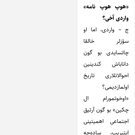
«هوپ هوپ نامه»
واردی آخی؟
ج – واردی، اما او
سؤزلر خالقا
چاتسایدی بو گون
داناباش کندینین
احوالاتلاری تاریخ
اولمازدیمی؟
«اوخوتمورام ال
چکین» بو گون آرتیق
اجتماعی اهمیتینی
ایتیریب، ساده‌جه