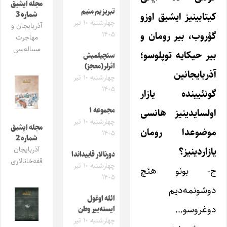
مجله ایشیق
تبریزیم منیم
شماره 3
کیتابینیز ایشیق اوزو
چهارشنبه ۱۰ تیر
آذربایجان و
گؤروب، بیر رومان و
۱۴۰۵
مهاجرت
مساله‌سی
بیر حیکایه توپلوسو؛
سئچیلمیش
اثرلر(معجز)
آذربایجانین
چهارشنبه ۱۰ تیر
۱۴۰۵
گونئیینده یازار
مجموعه ۱
اولسایدینیز هانسی
چهارشنبه ۱۰ تیر
مجله ایشیق
موضوعدا رومان
۱۴۰۵
شماره 2
یازاردینیز؟
آذربایجان
دورنالار قاییداندا
قفه‌خانالاری
چهارشنبه ۱۰ تیر
ج- بونو هئچ
۱۴۰۵
دوشونمه‌دیم
ائله اوغول
دوغروسو…
ایسته‌ییر وطن
چهارشنبه ۱۰ تیر