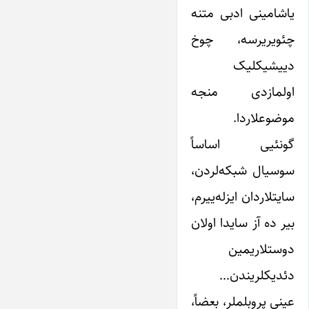
یاشامینی ادبی متنه
چئویریرسه، چوخ
دییشیکلیک
اولمازدی منجه
موضوعلاردا.
گونئیی اساساً
سوسیال شبکه‌لردن،
سایتلاردان ایزله‌ییرم،
بیر ده آز سایدا اولان
دوستلاریمین
دئدیکلریندن…
عینی پروبلملر، بعضاً،