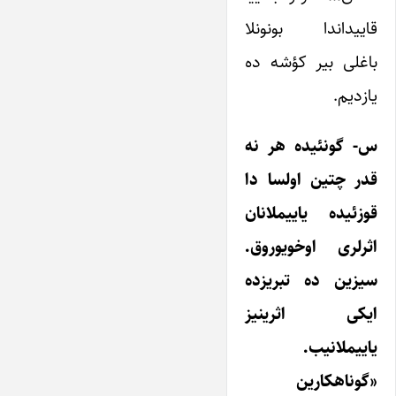
قاییداندا بونونلا
باغلی بیر کؤشه ده
یازدیم.
س- گونئیده هر نه
قدر چتین اولسا دا
قوزئیده یاییملانان
اثرلری اوخویوروق.
سیزین ده تبریزده
ایکی اثرینیز
یاییملانیب.
«گوناهکارین