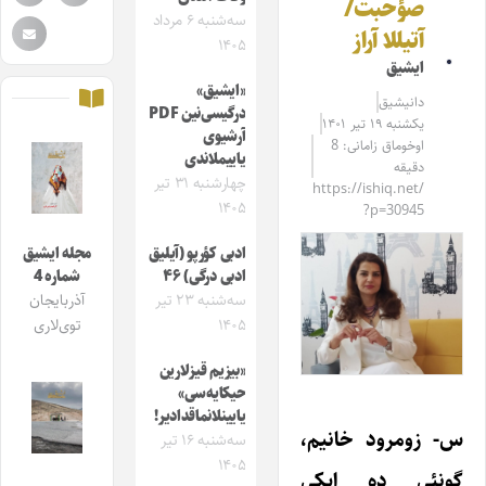
صؤحبت/
سه‌شنبه ۶ مرداد
آتیللا آراز
۱۴۰۵
ایشیق
«ایشیق»
دانیشیق
درگیسی‌نین PDF
یکشنبه ۱۹ تیر ۱۴۰۱
آرشیوی
اوخوماق زامانی: 8
یاییملاندی
دقیقه
چهارشنبه ۳۱ تیر
https://ishiq.net/
۱۴۰۵
?p=30945
ادبی کؤرپو (آیلیق
مجله ایشیق
ادبی درگی) ۴۶
شماره 4
سه‌شنبه ۲۳ تیر
آذربایجان
۱۴۰۵
توی‌لاری
«بیزیم قیزلارین
حیکایه‌سی»
یایینلانماقدادیر!
س- زومرود خانیم،
سه‌شنبه ۱۶ تیر
۱۴۰۵
گونئی ده ایکی