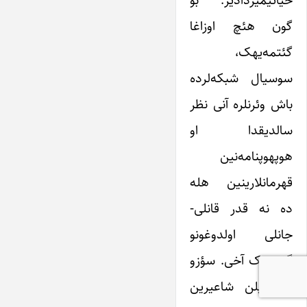
حیاتیمیزدادیر. بو
گون هئچ اوزاغا
گئتمه‌یهک،
سوسیال شبکه‌لرده
باش وئرنلره آنی نظر
سالدیقدا او
هوپهوپنامه‌نین
قهرمانلارینین هله
ده نه قدر قانلی-
جانلی اولدوغونو
گؤروروک آخی. سؤزو
دینله‌نیلن شاعیرین