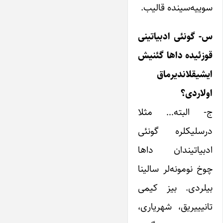
سوییه‌سینده قالیب.
س- گونئی ادبیاتینی
قوزئیده داها گئنیش
ایشیقلاندیرماق
اولاردی؟
ج- البته… مثلا
درسلیکلره گونئی
ادبیاتیندان داها
چوخ نومونه‌لر سالینا
بیلردی. بیز کیمی
تانیییریق، شهریاری،