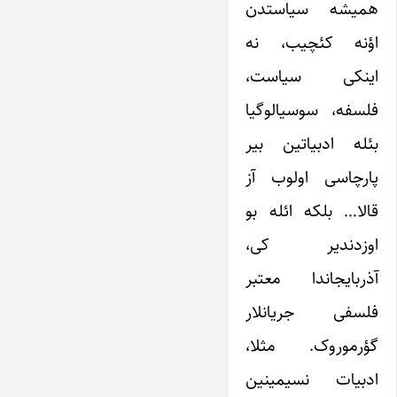
همیشه سیاستدن
اؤنه کئچیب، نه
اینکی سیاست،
فلسفه، سوسیالوگیا
بئله ادبیاتین بیر
پارچاسی اولوب آز
قالا… بلکه ائله بو
اوزدندیر کی،
آذربایجاندا معتبر
فلسفی جریانلار
گؤرموروک. مثلا،
ادبیات نسیمینین