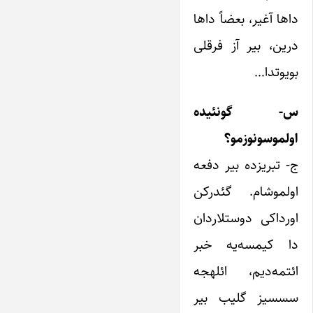
داها آغیر، بعضاً داها
درین، بیر آز فرقلی
بویوتدا…
س- گونئیده
اولموسونوزمو؟
ج- تبریزده بیر دفعه
اولموشام. گئدرکن
اورداکی دوستلاردان
دا کیمسه‌یه خبر
ائتمه‌دیم، ائلهجه
سسسیز گلیب بیر