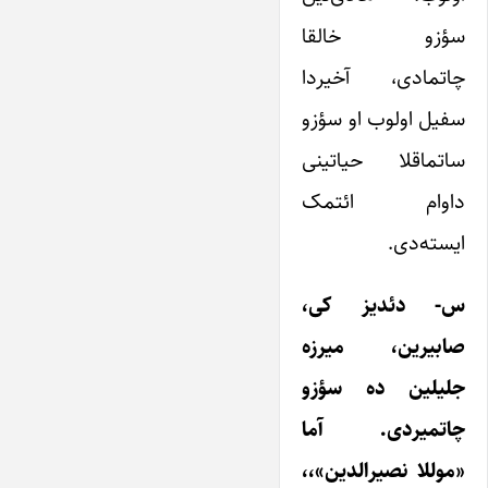
سؤزو خالقا
چاتمادی، آخیردا
سفیل اولوب او سؤزو
ساتماقلا حیاتینی
داوام ائتمک
ایسته‌دی.
س- دئدیز کی،
صابیرین، میرزه
جلیلین ده سؤزو
چاتمیردی. آما
«موللا نصیرالدین»،،