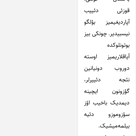
قوزئی دئییب
آپاردیغیمیز بؤلگو
نیسبیدیر. چونکی بیز
بوتونلوکده
آیاقلاریمیز اوسته
دوروب دونیانین
نئجه دئییرلر،
گؤزونون ایچینه
دیمدیک باخیب اؤز
سؤزوموزو دئیه
بیلمه‌میشیک.