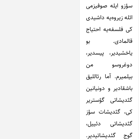
سؤزو ایله صوفیزمی
ائله زیروه‌یه داشیدی
کی فلسفه‌یه احتیاج
قالمادی. بو
یاخشیدیر، پیسدیر،
دوغروسو من
بیلمیرم. آما رئاللیق
باشقادیر و دونیانین
گئدیشاتی گؤستریر
کی، گئدیشات سؤز
گئدیشاتی دئییل،
گوج گئدیشاتیدیر.