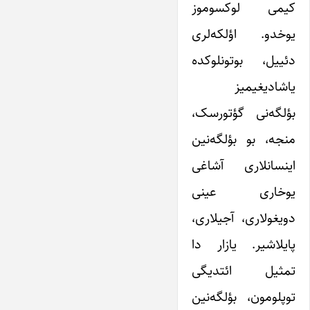
کیمی لوکسوموز
یوخدو. اؤلکه‌لری
دئییل، بوتونلوکده
یاشادیغیمیز
بؤلگه‌نی گؤتورسک،
منجه، بو بؤلگه‌نین
اینسانلاری آشاغی
یوخاری عینی
دویغولاری، آجیلاری،
پایلاشیر. یازار دا
تمثیل ائتدیگی
توپلومون، بؤلگه‌نین