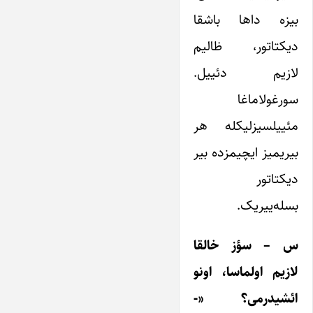
بیزه داها باشقا
دیکتاتور، ظالیم
لازیم دئییل.
سورغولاماغا
مئییلسیزلیکله هر
بیریمیز ایچیمزده بیر
دیکتاتور
بسله‌ییریک.
س – سؤز خالقا
لازیم اولماسا، اونو
ائشیدرمی؟ «-