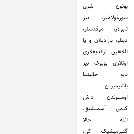
بوتون شرق
سورغولامیر. بیز
تابولار، موقدسلر،
دینلر، یارادیلان و یا
آللاهین یاراتدیقلاری
اونلاری بؤیوک بیر
تابو حالیندا
باشیمیزین
اوستوندن داش
کیمی آسمیشیق.
ائله حالا
گتیرمیشیک کی،