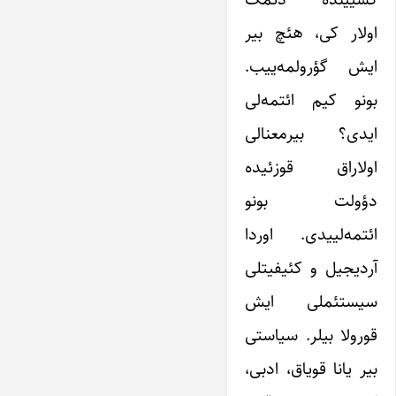
اولار کی، هئچ بیر
ایش گؤرولمه‌ییب.
بونو کیم ائتمه‌لی
ایدی؟ بیرمعنالی
اولاراق قوزئیده
دؤولت بونو
ائتمه‌لییدی. اوردا
آردیجیل و کئیفیتلی
سیستئملی ایش
قورولا بیلر. سیاستی
بیر یانا قویاق، ا‌دبی،