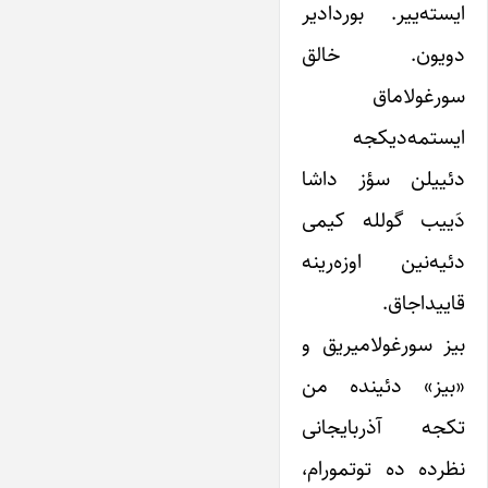
ایسته‌ییر. بوردادیر
دویون. خالق
سورغولاماق
ایستمه‌دیکجه
دئییلن سؤز داشا
دَییب گولله کیمی
دئیه‌نین اوزه‌رینه
قاییداجاق.
بیز سورغولامیریق و
«بیز» دئینده من
تکجه آذربایجانی
نظرده ده توتمورام،