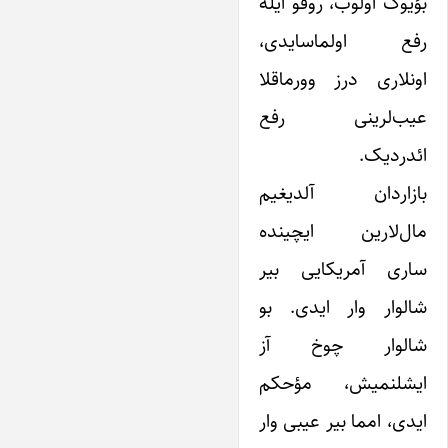
بؤیوک اولوب، روفو ایله
رفع اولماسایدی،
اونلاری درز وورماقلا
عیب‌لرینی رفع
ائدردیک.
بازاردان آلدیغیم
مال‌لارین ایچینده
ساری آمریکایی بیر
شالوار وار ایدی. بو
شالوار چوخ آز
ایشلنمیش، مؤحکم
ایدی، امما بیر عیبی وار