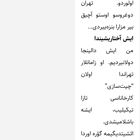
اولوردو. تهران
دوغروسو اوستو آچیق
بیر مزارا بنزه‌ییردی…
ایش آختاریشیندا
من ایش دالینجا
دولانیردیم. او زامانلار
تهراندا اولان
“چیت‌سازی”
کارخاناسی تازا
تیکیلیب، ایشه
باشلامیشدی.
ائشیتدیگیمه گؤره اوردا