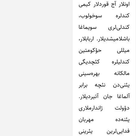
اونلار آج قوردلار کیمی
کندلره سوخولوب،
کندلی‌لری سویماغا
باشلامیشدیلار. اربابلار،
میللی حؤکومتین
کندلیلره کئچدیگی
مالکانه بهره‌سینی
یئنی‌دن نئچه برابر
آلماغا جان آتیردیلار.
دؤولت ژاندارملاری
یئنه‌ده مهربان
فدایی‌لرین یئرینی