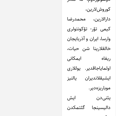
کوروش‌لارین،
دارالارین، محمدرضا
کیمی تؤر- تؤکونتولری
وارسا، ایران و آذربایجان
خالقلارینا شن حیات،
ریفاه ایمکانی
اولمایاجاقدیر. یوللاری
ایشیقلاندیران یالنیز
موباریزه‌دیر.
یئنی‌دن ایش
دالیسینجا گئتمکدن