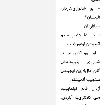
– بو شالواری‌هاردان
آلیبسان؟
– بازاردان
– بو آغا دئییر منیم
ائویمدن اوغورلانیب
– او سهو ائدیر. من بو
شالواری بئیروت‌دان
گلن مال‌لارین ایچیندن
سئچیب آلمیشام.
آژدان قانع اولماییب،
منی کلانتری‌یه آپاردی.