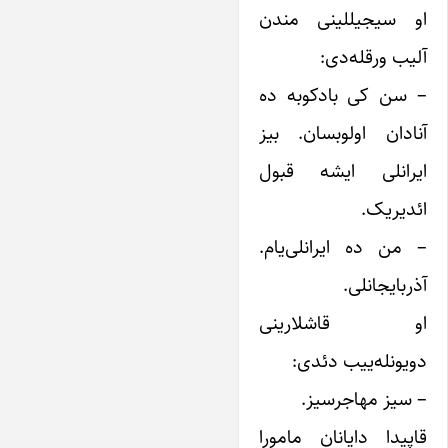
او سیجیللینی مندن
آلیب ورقله‌دی:
– سن کی بادکوبه ده
آنادان اولوبسان. بیز
ایرانلی ایشه قبول
ائدیریک.
– من ده ایرانلی‌یام.
آذربایجانلی.
او قاشلارینی
دویونله‌ییب دئدی:
– سیز مهاجرسیز.
قاپیدا دایانان مامورا