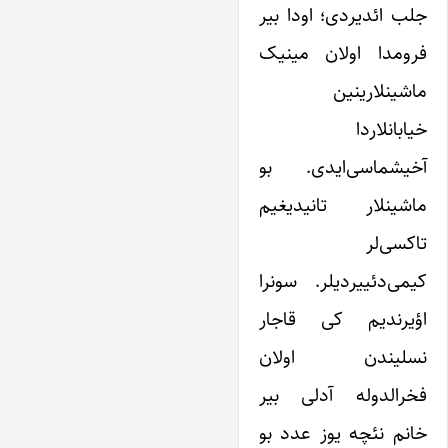
جلب ائدیردی؛ اودا بیر
فرومدا اولان مینیک
ماشینلارینین
خیابانلاردا
آخیشماسی‌ایدی. بو
ماشینلار تانیدیغیم
تاکسی‌لر
کیمی‌دئییردیلر. سونرا
اؤیرندیم کی قاجار
نسلیندن اولان
فخرالدوله آدلی بیر
خانم نئچه یوز عدد بو