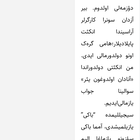
دؤزمه‌لی اولدوم. بیر
آزدان سونرا کارگرلر
آراسیندا انکئت
پایلادیلار؛‌هامی گره‌ک
اونو دولدورمالی ایدی.
من انکئتی دولدوراندا
«آنادان اولدوغون یئر»
سوالینا جواب
یازمالی‌ایدیم.
سیجیللیمده “باکی”
یازیلمیشدی، آمما باکی
سؤزونو یازماغا الیم