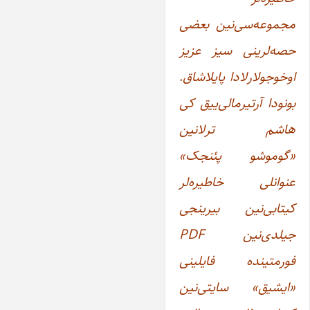
مجموعه‌سی‌نین بعضی
حصه‌لرینی سیز عزیز
اوخوجولارلادا پایلاشاق.
بونودا آرتیرمالی‌ییق کی‌
هاشم ترلانین
«گوموشو پئنجک»
عنوانلی خاطیره‌لر
کیتابی‌نین بیرینجی
جیلدی‌نین PDF
فورمتینده فایلینی
«ایشیق» سایتی‌نین