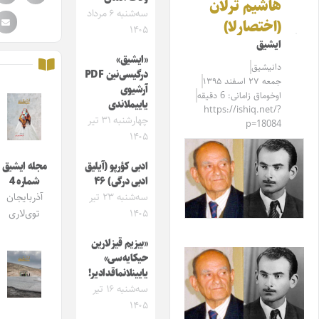
هاشیم ترلان‌
سه‌شنبه ۶ مرداد
(اختصارلا)
۱۴۰۵
ایشیق
«ایشیق»
دانیشیق
درگیسی‌نین PDF
جمعه ۲۷ اسفند ۱۳۹۵
آرشیوی
اوخوماق زامانی: 6 دقیقه
یاییملاندی
https://ishiq.net/?
چهارشنبه ۳۱ تیر
p=18084
۱۴۰۵
ادبی کؤرپو (آیلیق
مجله ایشیق
ادبی درگی) ۴۶
شماره 4
سه‌شنبه ۲۳ تیر
آذربایجان
۱۴۰۵
توی‌لاری
«بیزیم قیزلارین
حیکایه‌سی»
یایینلانماقدادیر!
سه‌شنبه ۱۶ تیر
۱۴۰۵