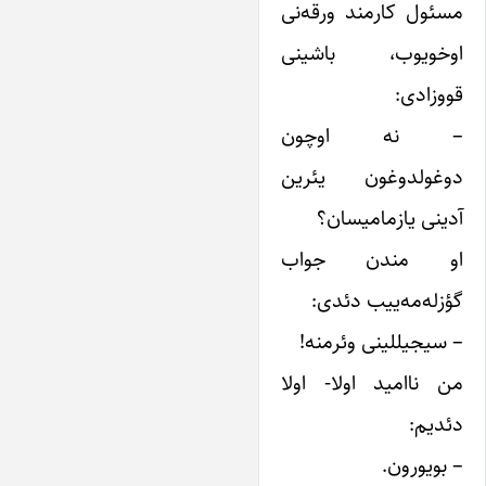
مسئول کارمند ورقه‌نی
اوخویوب، باشینی
قووزادی:
– نه اوچون
دوغولدوغون یئرین
آدینی یازمامیسان؟
او مندن جواب
گؤزله‌مه‌ییب دئدی:
– سیجیللینی وئرمنه!
من ناامید اولا- اولا
دئدیم:
– بویورون.