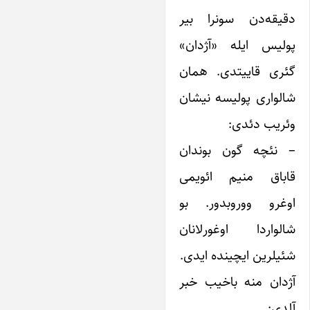
دقیقه‌دن سونرا بیر
پولیس ایله «آژدان»
گئری قاییتدی. همان
شالواری پولیسه نیشان
وئریب دئدی:
– نئچه گون بوندان
قاباق منیم ائویمی
اوغرو ووروبدور. بو
شالواردا اوغورلانان
شئیلرین ایچینده ایدی.
آژدان منه باخیب خبر
آلدی: