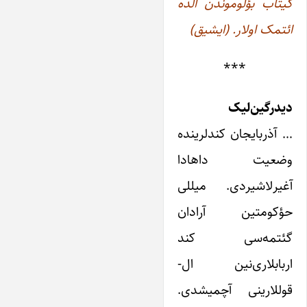
کیتاب بؤلوموندن الده
ائتمک اولار. (ایشیق)
***
دیدرگین‌لیک
… آذربایجان کندلرینده
وضعیت داهادا
آغیرلاشیردی. میللی
حؤکومتین آرادان
گئتمه‌سی کند
اربابلاری‌نین ال-
قوللارینی آچمیشدی.