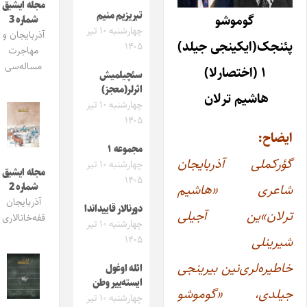
مجله ایشیق
تبریزیم منیم
گوموشو
شماره 3
چهارشنبه ۱۰ تیر
آذربایجان و
پئنجک(ایکینجی جیلد)
۱۴۰۵
مهاجرت
مساله‌سی
۱ (اختصارلا)
سئچیلمیش
اثرلر(معجز)
هاشیم ترلان‌
چهارشنبه ۱۰ تیر
۱۴۰۵
ایضاح:
مجموعه ۱
گؤرکملی آذربایجان
چهارشنبه ۱۰ تیر
مجله ایشیق
۱۴۰۵
شاعری «هاشیم
شماره 2
آذربایجان
دورنالار قاییداندا
ترلان»‌ین آجیلی
قفه‌خانالاری
چهارشنبه ۱۰ تیر
شیرینلی
۱۴۰۵
خاطیره‌لری‌نین بیرینجی
ائله اوغول
ایسته‌ییر وطن
جیلدی، «گوموشو
چهارشنبه ۱۰ تیر