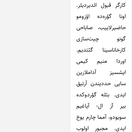
کارگر قبول ائدیردیلر.
اونا گؤره‌ده اؤزومو
حاضیرلاییب، صاباحی
گونو چیت‌سازی
کارخاناسینا گئتدیم.
اوردا منیم کیمی
ایشسیز آداملارین
سایی حددیندن آرتیق
ایدی. بئله گؤردوکده
بیر آز ال- آیاغیم
سویودو، آمما چارم یوخ
ایدی. مجبور اولوب