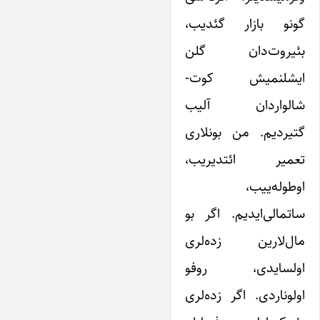
گونو بازار گئدیب،
بئیروت‌دان گلن
ایشلنمیش کوت-
شالواردان آلیب
گتیردیم. من بونلاری
تعمیر ائتدیریب،
اوطوله‌ییب،
ساتمالی‌ایدیم. اگر بو
مال‌لارین زده‌لری
اولسایدی، روفو
اولوناردی. اگر زده‌لری