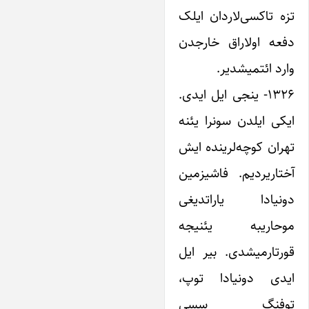
تزه تاکسی‌لاردان ایلک
دفعه اولاراق خارجدن
وارد ائتمیشدیر.
۱۳۲۶- ینجی ایل ایدی.
ایکی ایلدن سونرا یئنه
تهران کوچه‌لرینده ایش
آختاریردیم. فاشیزمین
دونیادا یاراتدیغی
موحاریبه یئنیجه
قورتارمیشدی. بیر ایل
ایدی دونیادا توپ،
توفنگ سسی