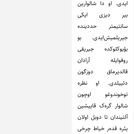
ایدی. او دا شالوارین
بیر دیزی ایکی
سانتیمتر حددینده
جیریلمیش‌ایدی. بو
بؤیوکلوکده جیریقی
روفوایله آرادان
قالدیرماق دوزگون
دئییلدی. او نظره
توخوندوغو اوچون
شالوار گره‌ک قاییشین
آلتیندان تا دوبل اولان
یئره قده‌ر خیاط چرخی