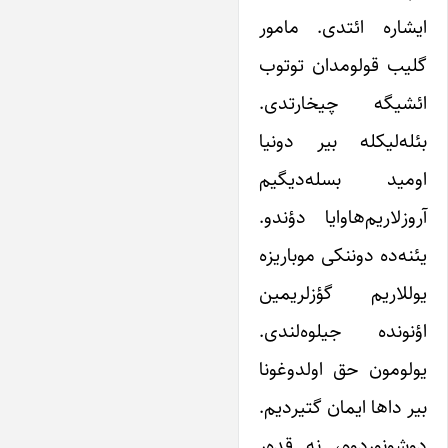
ایشاره ائتدی. مامور
گلیب قولومدان توتوب
ائشیگه چیخارتدی.
بئله‌لیکله بیر دونیا
اومید بسله‌دیگیم
آروزلاریم‌هاوایا دؤندو.
یئنه‌ده دوننکی موباریزه
یوللاریم گؤزلریمین
اؤنونده جیلوه‌لندی.
یولومون حق اولدوغونا
بیر داها ایمان گتیردیم.
دوشونوردوم، نه قده‌ر