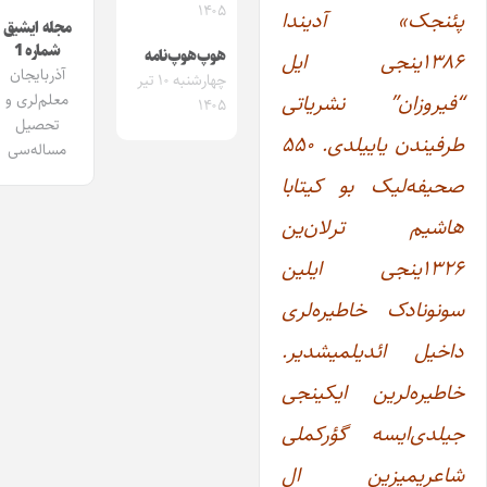
۱۴۰۵
پئنجک» آدیندا
مجله ایشیق
شماره 1
هوپ‌هوپ‌نامه
۱۳۸۶ینجی ایل
آذربایجان
چهارشنبه ۱۰ تیر
“فیروزان” نشریاتی
معلم‌لری و
۱۴۰۵
تحصیل
طرفیندن یاییلدی. ۵۵۰
مساله‌سی
صحیفه‌لیک بو کیتابا‌
هاشیم ترلان‌ین
۱۳۲۶ینجی ایلین
سونونادک خاطیره‌لری
داخیل ائدیلمیشدیر.
خاطیره‌لرین ایکینجی
جیلدی‌ایسه گؤرکملی
شاعریمیزین ال