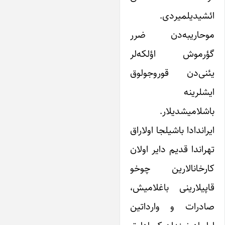
ائشیدیلمیردی.
موحاریبه‌دن ضرر
گؤرموش اؤلکه‌لر
یئنی‌دن قوروجولوق
ایشلرینه
باشلامیشدیلار.
ایراندادا باشیلجا اولاراق
تهراندا قدیم دایر اولان
کارخانالارین چوخو
قاپیلارینی باغلامیش،
صادرات و وارداتین