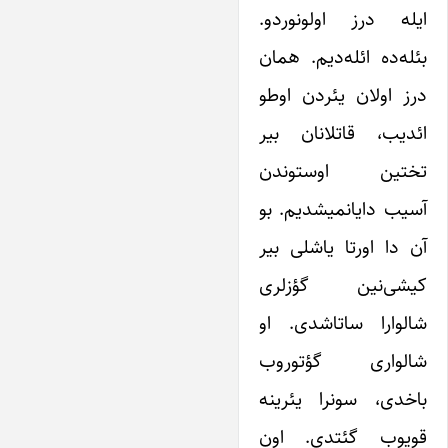
ایله درز اولونوردو.
بئله‌ده ائله‌دیم. همان
درز اولان یئردن اوطو
ائدیب، قاتلانان بیر
تختین اوستوندن
آسیب دایانمیشدیم. بو
آن دا اورتا یاشلی بیر
کیشی‌نین گؤزلری
شالوارا ساتاشدی. او
شالواری گؤتوروب
باخدی، سونرا یئرینه
قویوب گئتدی. اون