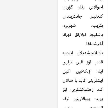
احوالاتی بئله گؤره‌ن
کندلیلر جانلاریندان
بئزیب، شهرلره،
باشلیجا اولاراق تهرانا
آخیشماغا
باشلامیشدیلار. ایندیه
قده‌ر اؤز آلین ترلری
ایله اؤلکه‌نین اکین
ایشلرینی قایدایا سالان
کند زحتمکشلری، اؤز
یورد- یووالارینی ترک
ائتمه‌یه مجبور