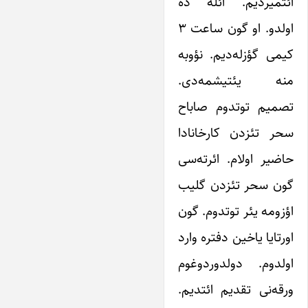
ائتمیردیم. ائله ده
اولدو. او گون ساعت ۳
کیمی گؤزله‌دیم. نؤوبه
منه یئتیشمه‌دی.
تصمیم توتدوم صاباح
سحر تئزدن کارخانادا
حاضیر اولام. ائرته‌سی
گون سحر تئزدن گلیب
اؤزومه یئر توتدوم. گون
اورتایا یاخین دفتره وارد
اولدوم. دولدوردوغوم
ورقه‌نی تقدیم ائتدیم.