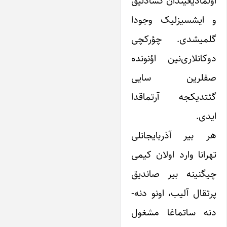
اولمادیغیندان کسادلیق
و ایشسیزلیک وجودا
گلمیشدی. چؤرکچی
دوکانلاری‌نین اؤنونده
صفلرین سایی
گئتدیکجه آرتماقدا
ایدی.
هر بیر آذربایجانلی
تهرانا وارد اولان کیمی
چیگنینه بیر صاندیق
پرتقال آلیب، اونو دنه-
دنه ساتماغا مشغول