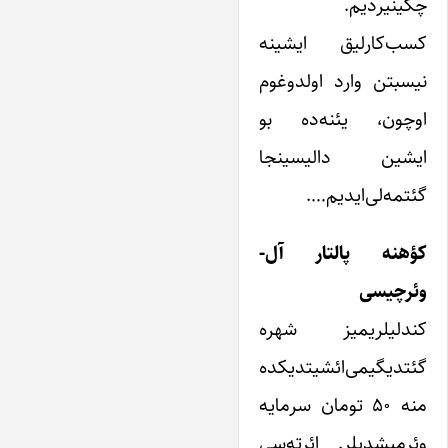
چکینیردیم.
کسب‌کارلیق ایشینه
نیسبتن وارد اولدوغوم
اوچون، یئنه‌ده بو
ایشین دالیسینجا
گئتمه‌لی‌ایدیم….
کؤهنه پالتار آل-
وئرچیسی
کندلیلریمیز شهره
گئتدیگیمی‌ائشیتدیکده
منه ۵۰ تومان سرمایه
وئرمیشدیلر. ائرته‌سی