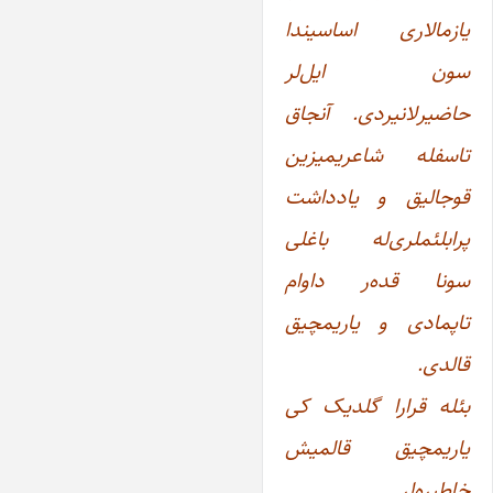
یازمالاری اساسیندا
سون ایل‌لر
حاضیرلانیردی. آنجاق
تاسفله شاعریمیزین
قوجالیق و یادداشت
پرابلئملری‌له باغلی
سونا قده‌ر داوام
تاپمادی و یاریمچیق
قالدی.
بئله قرارا گلدیک کی
یاریمچیق قالمیش
خاطیره‌لر