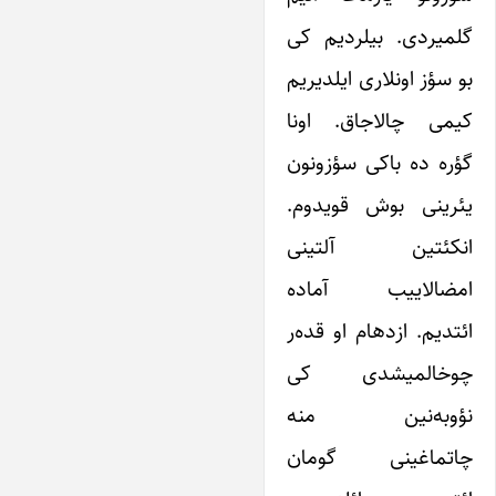
گلمیردی. بیلردیم کی
بو سؤز اونلاری ایلدیریم
کیمی چالاجاق. اونا
گؤره ده باکی سؤزونون
یئرینی بوش قویدوم.
انکئتین آلتینی
امضالاییب آماده
ائتدیم. ازدهام او قده‌ر
چوخالمیشدی کی
نؤوبه‌نین منه
چاتماغینی گومان