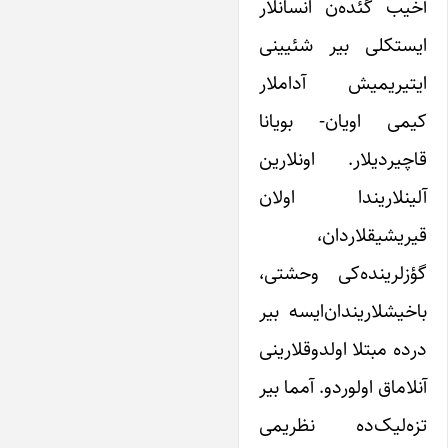
آخیب گئده‌ن انسانلار
ایستکلی بیر شئیینی
ایتیریمیش آداملار
کیمی اویان- بویانا
قاچیردیلار. اونلارین
آلینلاریندا اولان
قیریشیقلاردان،
گؤزلرینده‌کی وحشتی،
باخیشلاریندان‌ایسه بیر
درده مبتلا اولدوقلارینی
آنلاماق اولوردو. آمما بیر
تزه‌لیک‌ده نظریمی