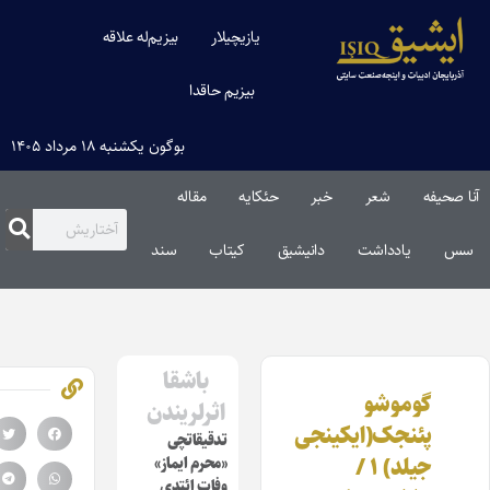
یازیچیلار
بیزیم‌له علاقه
بیزیم حاقدا
بوگون یکشنبه ۱۸ مرداد ۱۴۰۵
ا صحیفه
شعر
خبر
حئکایه
مقاله‌
س
یادداشت
دانیشیق
کیتاب
سند
باشقا
گوموشو
اثرلریندن
پئنجک(ایکینجی
تدقیقاتچی
جیلد) ۱ /
«محرم ایماز»
وفات ائتدی