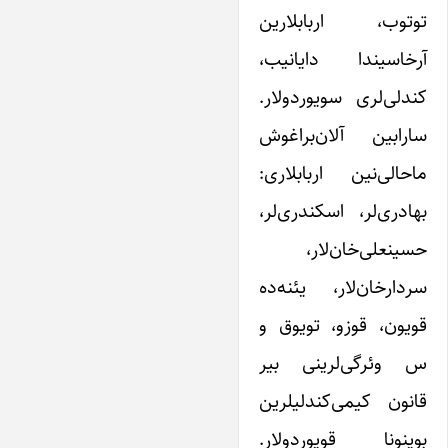
توتوب، اربابلارین
آرخاسیندا دایانیب،
کندلی‌لری سویوردولار.
سارابین آلان‌براغوش
ماحالی‌نین اربابلاری:
بهادری‌لر، اسکندری‌لر،
حسینعلی‌خان‌لار،
سردارخان‌لار، یئنه‌ده
قویون، قوزو، تویوق و
س وئرگی‌لرینی بیر
قانون کیمی‌کندلیلرین
بوینونا قویوردولار.