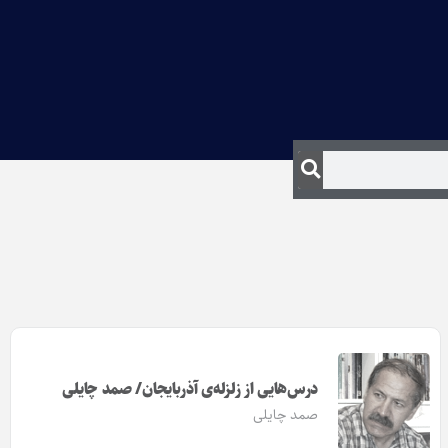
درس‌‌هایی از زلزله‌ی آذربایجان/ صمد چایلی
صمد چایلی