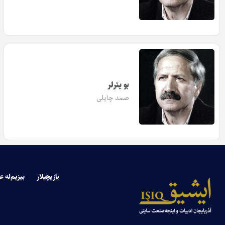
بو یئرلر
صمد چایلی
یازیچیلار
بیزیم‌له ع