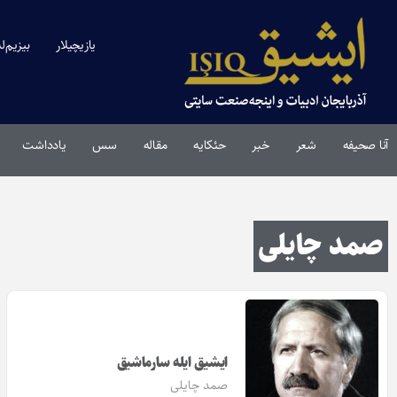
یازیچیلار
بیزیم‌ل
آنا صحیفه
شعر
خبر
حئکایه
مقاله‌
سس
یادداشت
صمد چایلی
ایشیق ایله سارماشیق
صمد چایلی