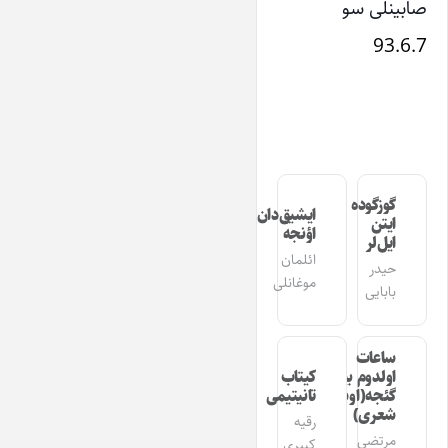
صابینلی سو
93.6.7
گوزگوده
ایشیق‌دان
ایتن
اؤنجه
ایل‌لر
ائلمان
حیدر
موغانلی
بابایی
ساعات
اولدوم بیر
کیتاب
گئجه(اوشاق
تانیتیمی
شعری)
رقیه
مرتضی
کبیری