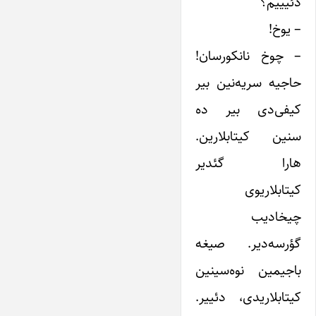
دئیییم؟
– یوخ!
– چوخ نانکورسان!
حاجیه سریه‌نین بیر
کیفی‌دی بیر ده
سنین کیتابلارین.
هارا گئدیر
کیتابلاریوی
چیخادیب
گؤرسه‌دیر. صیغه
باجیمین نوه‌سینین
کیتابلاریدی، دئییر.