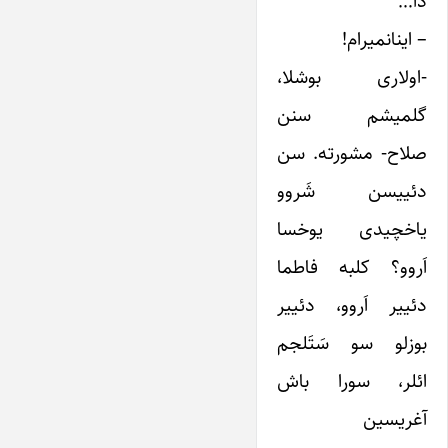
دا…
– اینانمیرام!
-اولاری بوشلا،
گلمیشم سنن
صلاح- مشورته. سن
دئییسن شَروو
یاخچیدی یوخسا
اَروو؟ کلبه فاطما
دئییر اَروو، دئییر
بوزلو سو سَتَلجم
ائلر، سورا باش
آغریسین