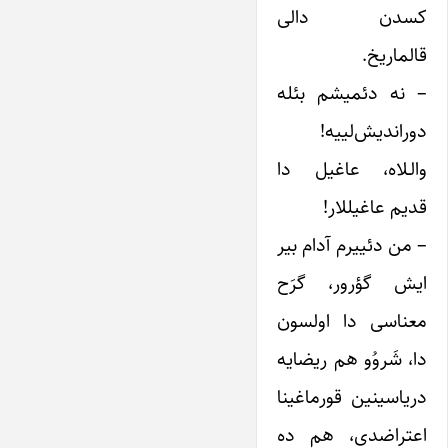
کسدن دالی
قالماریخ.
– نه دئمیشم بئله
دوراندیش‌لییه!
والـلاه، عاغیل دا
قدیم عاغیللار!
– من دئییرم آدام بیر
ایش گؤرور، گرَح
معناسی دا اولسون
دا، شَروُو هم ریضایه
دریاسینین قورماغینا
اعتراضدی، هم ده