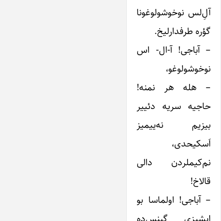
آلِ‌لس نوخوشولوغونا
گؤره طرفدارلیخ.
– آباجی! آ-ال- اس
نوخوشولوغو،
– هله هر نمنه!
حاجیه سریه دئییر
بیزیم نه‌ییمیز
اَسکیحدی،
نم‌کیملردن دالی
قالاخ!
– آباجی! اولماسا بو
ایشیزی گینس‌ده