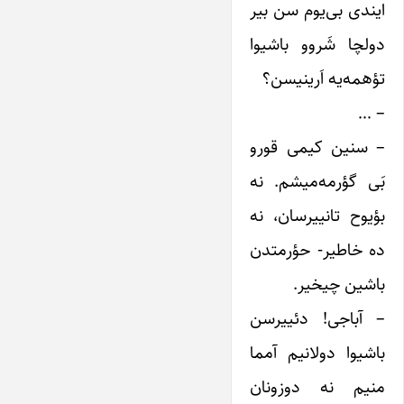
ایندی بی‌یوم سن بیر
دولچا شَروو باشیوا
تؤهمه‌یه اَرینیسن؟
– …
– سنین کیمی قورو
بَی گؤرمه‌میشم. نه
بؤیوح تانییرسان، نه
ده خاطیر- حؤرمتدن
باشین چیخیر.
– آباجی! دئییرسن
باشیوا دولانیم آمما
منیم نه دوزونان