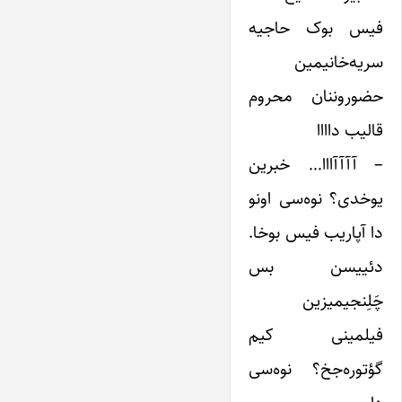
فیس بوک حاجیه
سریه‌خانیمین
حضوروننان محروم
قالیب داااا
– آآآآااا… خبرین
یوخدی؟ نوه‌سی اونو
دا آپاریب فیس بوخا.
دئییسن بس
چَلِنجیمیزین
فیلمینی کیم
گؤتوره‌جخ؟ نوه‌سی