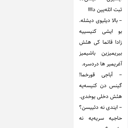
ثبت ائله‌یین داااا
– بالا دیلیوی دیشله.
بو ایشی کنیسییه
زادا قاتما کی هئش
بیریمیزین باشیمیز
آغریمیر ها دردسره.
– آباجی قورخما!
گینس دن کنیسه‌یه
هئش دخلی یوخدی.
– ایندی نه دئییسن؟
حاجیه سریه‌یه نه