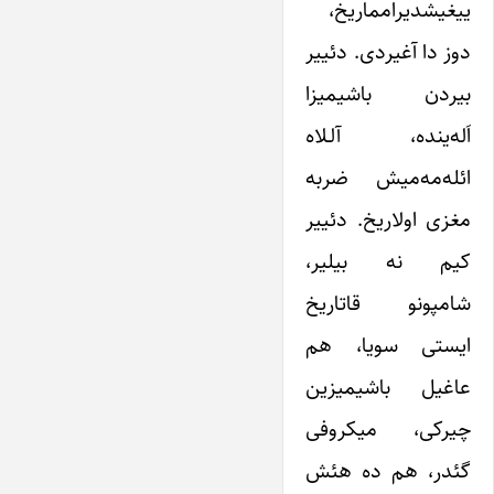
ییغیشدیرامماریخ،
دوز دا آغیردی. دئییر
بیردن باشیمیزا
اَله‌ینده، آلـلاه
ائله‌مه‌میش ضربه
مغزی اولاریخ. دئییر
کیم نه بیلیر،
شامپونو قاتاریخ
ایستی سویا، هم
عاغیل باشیمیزین
چیرکی، میکروفی
گئدر، هم ده هئش