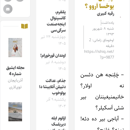
۱۴۰۵
یوخسا اَروو ؟
پلتفرم،
رقیه کبیری
کانسپتوال
یادداشت
اینجه‌صنعت
شنبه ۸ شهریور
سرگی‌سی
۱۳۹۳
چهارشنبه ۲۴ تیر
اوخوماق زامانی: 2
۱۴۰۵
دقیقه
https://ishiq.net/
اوددان قورخورام!
?p=9877
دوشنبه ۸ تیر
مجله ایشیق
۱۴۰۵
– چَلِنجه هن دئسن
شماره 4
آذربایجان
جذام، عدالت
نه اولار؟
دئییلن آنلاییشا دا
توی‌لاری
یولوخوب
خانیمنیغیننان بیر
یکشنبه ۹ آذر
۱۴۰۴
شئی اَسکیلر؟
– آباجی بیر ده دئه!
اؤلوم ایله
دیریلمک
نمنه؟ چَلِنج؟