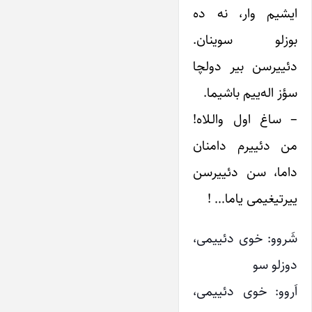
ایشیم وار، نه ده
بوزلو سوینان.
دئییرسن بیر دولچا
سؤز اله‌ییم باشیما.
– ساغ اول والـلاه!
من دئییرم دامنان
داما، سن دئییرسن
ییرتیغیمی یاما… !
شَروو: خوی دئییمی،
دوزلو سو
اَروو: خوی دئییمی،