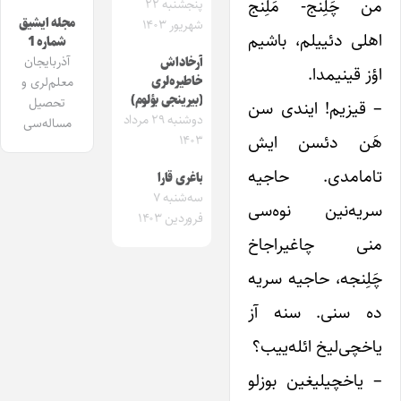
من چَلِنج- مَلِنج
پنجشنبه ۲۲
مجله ایشیق
شهریور ۱۴۰۳
اهلی دئییلم، باشیم
شماره 1
آذربایجان
آرخاداش
اؤز قینیمدا.
خاطیره‌لری
معلم‌لری و
(بیرینجی بؤلوم)
تحصیل
– قیزیم! ایندی سن
دوشنبه ۲۹ مرداد
مساله‌سی
هَن دئسن ایش
۱۴۰۳
تامامدی. حاجیه
باغری قارا
سه‌شنبه ۷
سریه‌نین نوه‌سی
فروردین ۱۴۰۳
منی چاغیراجاخ
چَلِنجه، حاجیه سریه
ده سنی. سنه آز
یاخچی‌لیخ ائله‌ییب؟
– یاخچیلیغین بوزلو