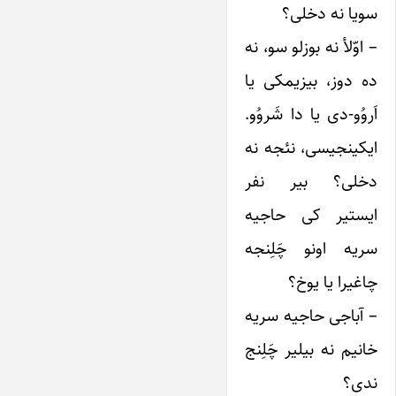
سویا نه دخلی؟
– اوّلأ نه بوزلو سو، نه
ده دوز، بیزیمکی یا
اَروُو-دی یا دا شَروُو.
ایکینجیسی، نئجه نه
دخلی؟ بیر نفر
ایستیر کی حاجیه
سریه‌ اونو چَلِنجه
چاغیرا یا یوخ؟
– آباجی حاجیه سریه
خانیم نه بیلیر چَلِنج
ندی؟