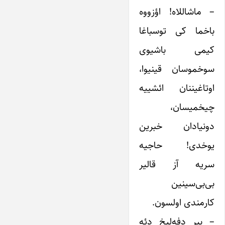
– ماشاللاه! اؤزووه
باخما کی توسباغا
کیمی باشیوی
سوخموسان قینیوا،
اوتاغیننان ائشییه
چیخمیسان،
دونیادان خبرین
یوخدی! حاجیه
سریه آز قالیر
بی‌بی‌سینین
کارمندی اولسون.
– بیر دفه‌لیخ دئه