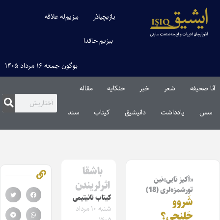
یازیچیلار
بیزیم‌له علاقه
بیزیم حاقدا
بوگون جمعه ۱۶ مرداد ۱۴۰۵
آنا صحیفه
شعر
خبر
حئکایه
مقاله‌
سس
یادداشت
دانیشیق
کیتاب
سند
باشقا
«اَکیز تایی»نین
اثرلریندن
تورشمزه‌لری (18)
کیتاب تانیتیمی
شَروو
شنبه ۱۰ مرداد
چَلِنجی؟