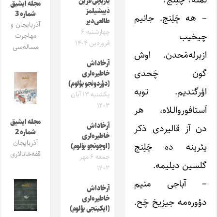
یازیچی‌لارین
مجله ایشیق
دَییشیلمز
شماره 3
– هه چَلِنج. جانیم
طالعی‌دیر
آذربایجان و
چهارشنبه ۶
چیخیب
مهاجرت
فروردین ۱۴۰۴
مساله‌سی
ازبرله‌مَحدن. اوش
آرخاداش
گون چَحدی
خاطیره‌لری
(دؤردونجو بؤلوم)
اؤرگندیم. توبه
یکشنبه ۱۳ آبان
۱۴۰۳
اَستافوروالـلاه، هر
مجله ایشیق
آرخاداش
دن آز قالیردی ذکر
شماره 2
خاطیره‌لری
آذربایجان
یئرینه ده چَلِنج
(اوچونجو بؤلوم)
قفه‌خانالاری
جمعه ۶ مهر
گلسین دیلیمه.
۱۴۰۳
– آباجی منیم
آرخاداش
خاطیره‌لری
دؤوره‌مه جیزیخ چَح.
(ایکینجی بؤلوم)