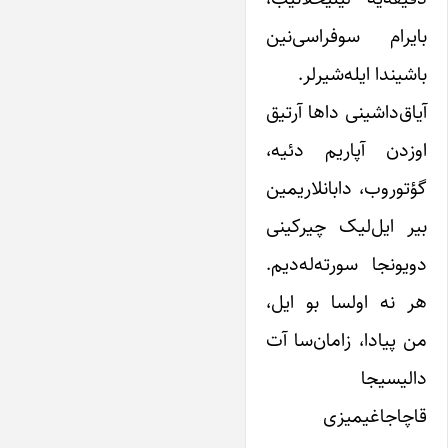
بایرام سوفراسی‌نین
باشیندا ایله‌شیرلر.
آیاق‌داشینی داها آرتیق
اوزدن آپاریم دئیه،
گؤتوروب، دابانلاریمین
بیر ایل‌لیک چیرکینی
دویونجا سورته‌له‌دیم.
هر نه اولسا بو ایل،
من پیادا، زامان‌سا آت
دالیسیجا
قاچاجاغیمیزی