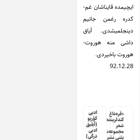
ایچیمده قایناشان غم-
کدره رغمن جانیم
دینجلمیشدی. آیاق
داشی منه هوروت-
هوروت باخیردی.
92.12.28
ادبی
«قره‌داغ
کؤرپو
کندلرینده»
(آیلیق
شعر
ادبی
مجموعه‌سینین
درگی)
یئنی نشری