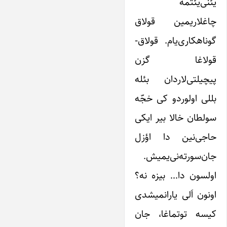
یئنی‌یئتمه
چاغلاریمین قولاق
گوناهکاری‌یام. قولاق-
قولاغا گز‌ن
پیچیلتی‌لاردان بئله
بللی اولوردو کی خجّه
سولطان خالا بیر ایکی
حاجی‌نین دا اؤزل
جان‌سورته‌نی‌یمیش.
اولسون دا… بیزه نه؟
اونون اَلی یارانمیشدی
کیسه توتماغا، جان