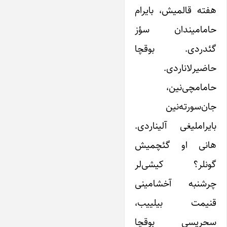
هفته قالمیش، بایرام
حامامیندان سؤز
گئدردی. بوقچا
حاضیرلاناردی.
حامامچی‌نین،
جان‌سورته‌نین
بایراملیغی آلیناردی.
هانی او گئچمیش
گونلر؟ کیشی‌لر
چرشنبه آخشامینی
قنیمت بیلییب،
سحریسی بوقچا