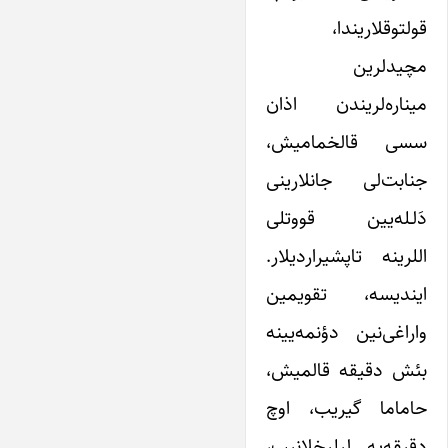
قولتوقلاریندا،
مچیدلرین
میناره‌لریندن اذان
سسی قالخمامیش،
جنابت‌لی جانلارینی
دَلـله‌یین قووتلی
اللرینه تاپشیراردیلار.
ایندیسه، تقویمین
واراغی‌نین دؤنمه‌یینه
بئش دقیقه قالمیش،
حاماما گیریب، اوچ
دقیقه‌یه لیلیخلانیب،