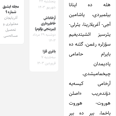
پنجشنبه ۲۲
هله ده اینانا
مجله ایشیق
شهریور ۱۴۰۳
شماره 1
بیلمیردی، یاشامین
آذربایجان
آرخاداش
آجی- آغریلارینا، یئرلی-
خاطیره‌لری
معلم‌لری و
(بیرینجی بؤلوم)
تحصیل
یئرسیز ائشیتدیغیم
دوشنبه ۲۹ مرداد
مساله‌سی
۱۴۰۳
سؤزلره رغمن، گئنه ده
باغری قارا
بایرام حامامی
سه‌شنبه ۷
یادیمدان
فروردین ۱۴۰۳
چیخمامیشدی.
آرخامی کیسه‌یه
دؤنده‌ریب «اصلن
هوروت- هوروت
باخما، بیر ده بیر