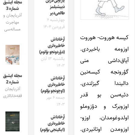
یازیچی‌لارین
مجله ایشیق
دَییشیلمز
شماره 3
طالعی‌دیر
آذربایجان و
چهارشنبه ۶
مهاجرت
فروردین ۱۴۰۴
مساله‌سی
کیسه هوروت- هوروت
آرخاداش
خاطیره‌لری
اوزومه باخیردی.
(دؤردونجو بؤلوم)
یکشنبه ۱۳ آبان
آیاق‌داشی منی
۱۴۰۳
گؤرونجه کیسه‌نین
مجله ایشیق
آرخاداش
دالیندا گیزلندی.
شماره 2
خاطیره‌لری
آذربایجان
(اوچونجو بؤلوم)
دئیه‌سن بو قدر
قفه‌خانالاری
جمعه ۶ مهر
۱۴۰۳
اوزوبرک و دؤزوملو
اولدوغومدان، اوزو-
آرخاداش
خاطیره‌لری
اوزومدن اوتانیردی.
(ایکینجی بؤلوم)