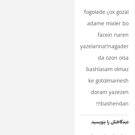
fogolade çox gozal
adame mixler bo
facein naren
yazelarina!!nagader
da ozon olsa
bashlasam olmaz
ke gotolmamesh
doram yazezen
bashendan!!!
دیدگاهتان را بنویسید