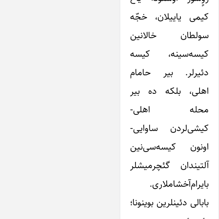
کیمی یاییلان، خجّه
سولطان خالانین
کیسه‌سینه، کیسه
دئیرلر. بیر حامام
اهلی، بلکه ده بیر
محله اهلی-
کیشی‌لردن ساوایی-
اونون کیسه‌سی‌نین
آلتیندان گئچرمیشلر
بایرام‌آخشاملاری.
بابالی دئینلرین بوینونا؛