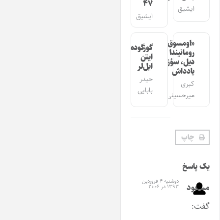
۴۷
ایشیق
ایشیق
«اومسوق»
گوزگوده
رومانیندا
ایتن
دیل، سؤز،
ایل‌لر
یادداش
حیدر
کبری
بابایی
میرحسینی
چاپ
یک پاسخ
دوشنبه ۴ فروردین
مسعود
۱۳۹۳ در ۲۱:۰۶
گفت: