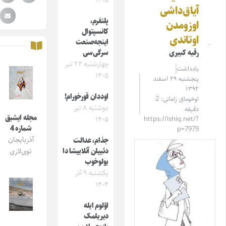
۱۴۰۵
آیاق‌داشی
پلتفرم،
اوزومدن
کانسپتوال
اوتاندی
اینجه‌صنعت
رقیه کبیری
سرگی‌سی
چهارشنبه ۲۴ تیر
یادداشت
۱۴۰۵
پنجشنبه ۲۹ اسفند
۱۳۹۲
اوددان قورخورام!
اوخوماق زامانی: 2
دوشنبه ۸ تیر
دقیقه
مجله ایشیق
۱۴۰۵
https://ishiq.net/?
شماره 4
p=7979
آذربایجان
جذام، عدالت
دئییلن آنلاییشا دا
توی‌لاری
یولوخوب
یکشنبه ۹ آذر
۱۴۰۴
اؤلوم ایله
دیریلمک