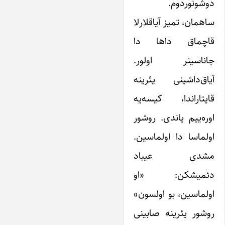
دوشونوردوم.
ساهمان، تمیز آیاقلارلا
قاچماق داها دا
جانا‌سینر اولور.
آیاق‌داشینی یئرینه
قایتاراندا، کیسه‌یه
اوره‌ییم یاندی. روشور
اولماسا دا اولماسین.
مشدی عیباد
دئمیشکن: «او
اولماسین، بو اولسون»
روشور یئرینه صابینی