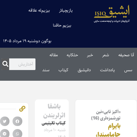
یازیچیلار
بیزیم‌له علاقه
بیزیم حاقدا
بوگون دوشنبه ۱۹ مرداد ۱۴۰۵
نا صحیفه
شعر
خبر
حئکایه
مقاله‌
سس
یادداشت
دانیشیق
کیتاب
سند
باشقا
«اَکیز تایی»نین
اثرلریندن
تورشمزه‌لری (16)
کیتاب تانیتیمی
بایرام
شنبه ۱۰ مرداد
حامامیندا،