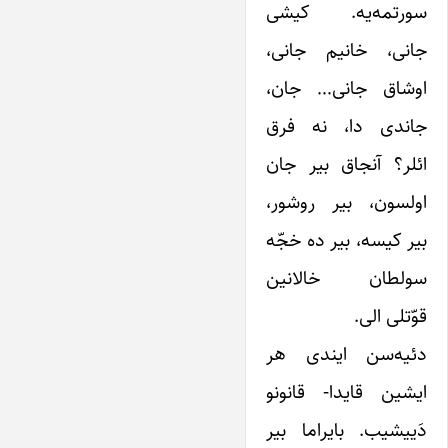
سورتمه‌یه. کیشی
جانی، خانیم جانی،
اوشاق جانی… جان،
جاندی دا، نه فرق
ائلر؟ آنجاق بیر جان
اولسون، بیر روشور،
بیر کیسه، بیر ده خجّه
سولطان خالانین
قوّتلی الی.
دئیه‌سن ایندی هر
ایشین قایدا- قانونو
دَییشیب. بایراما بیر