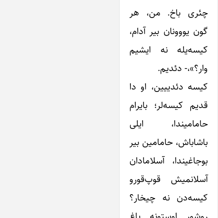
چئری باخ. من، هر
گون یووونان بیر آدام،
کیسه‌یله نه ایشیم
وار؟»،- دئدیم.
کیسه دئدییین، او دا
قدیم کیسه‌لر؛ بایرام
حامامیندا، ایلی
باشاباش، حامامین بیر
بوجاغیندا، آسلامادان
آسلانمیش قوپ‌قورو
کیسه‌دن نه چیخار؟
روٍشور اوستونه یاغ