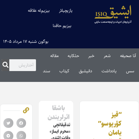
یازیچیلار
بیزیم‌له علاقه
بیزیم حاقدا
بوگون شنبه ۱۷ مرداد ۱۴۰۵
آنا صحیفه
شعر
خبر
حئکایه
مقاله‌
سس
یادداشت
دانیشیق
کیتاب
سند
باشقا
“قیز
اثرلریندن
کؤرپوسو”
تدقیقاتچی
یامان
«محرم ایماز»
وفات ائتدی