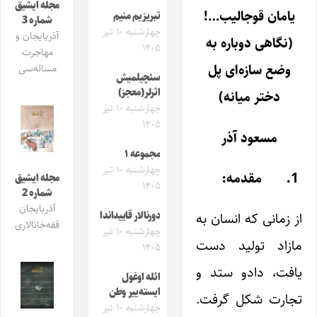
مجله ایشیق
یامان قوجالیب…!
تبریزیم منیم
شماره 3
چهارشنبه ۱۰ تیر
آذربایجان و
(نگاهی دوباره به
۱۴۰۵
مهاجرت
وضع
سازه‌ای پل
مساله‌سی
سئچیلمیش
اثرلر(معجز)
دختر میانه)
چهارشنبه ۱۰ تیر
۱۴۰۵
مسعود آذر
مجموعه ۱
چهارشنبه ۱۰ تیر
1.
مقدمه:
مجله ایشیق
۱۴۰۵
شماره 2
آذربایجان
از زمانی که انسان به
دورنالار قاییداندا
قفه‌خانالاری
چهارشنبه ۱۰ تیر
مازاد تولید دست
۱۴۰۵
یافت، دادو ستد و
ائله اوغول
ایسته‌ییر وطن
تجارت شکل گرفت.
چهارشنبه ۱۰ تیر