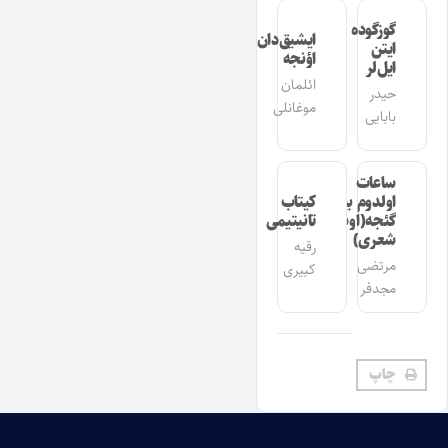
گوزگوده
ایشیق‌دان
ایتن
اؤنجه
ایل‌لر
ائلمان
حیدر
موغانلی
بابایی
ساعات
اولدوم بیر
کیتاب
گئجه(اوشاق
تانیتیمی
شعری)
رقیه
مرتضی
کبیری
مجدفر
چاپ