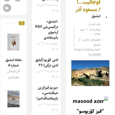
قوجالیب…!
سه‌شنبه ۶ مرداد
/ مسعود آذر
۱۴۰۵
ایشیق
«ایشیق»
یادداشت
درگیسی‌نین PDF
چهارشنبه ۱۰ مهر
آرشیوی
۱۳۹۲
یاییملاندی
اوخوماق زامانی: 2
چهارشنبه ۳۱ تیر
دقیقه
۱۴۰۵
https://ishiq.net/
?p=6589
ادبی کؤرپو (آیلیق
مجله ایشیق
ادبی درگی) ۴۶
شماره 4
سه‌شنبه ۲۳ تیر
آذربایجان
۱۴۰۵
توی‌لاری
«بیزیم قیزلارین
حیکایه‌سی»
یایینلانماقدادیر!
سه‌شنبه ۱۶ تیر
۱۴۰۵
“قیز کؤرپوسو”