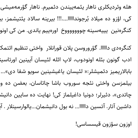
هله وئردیکلری ناهار یئمه‌ییندن دئمیرم. ناهار گؤرمه‌میشی 
کی، اؤزو ده میلاد بُرجوندااااا….!!! بیرینه سالاد یئتیشمز،
کنگره‌نین یییه‌سینه چوووووووخ اوره‌ییم یاندی. من کی اونو
کنگره‌دی دااااا. گؤروروسن پلان قورانلار واختی تنظیم ائتمکد
ادب گونون بئله اونودوب، لاپ ائله لئیسان آیینین اورتاسیندا
بابالاریمیز دئمیشلر:« لئیسان یاغیشینین سویو شفا دی
بیلمزسن واختی نئجه سوروب باشا چاتاسان، بعضن ده واخ
چاتدی»، دئیرلر؛ دونیا داغیلماز کی! نهایت ده سایین دانیشمان
داشین آتار. آتسین دااااا… نه بول دانیشمان…یالوارسینلار . آی
اوزون سؤزون قیسساسی!