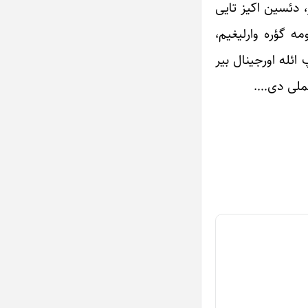
، دئسین اکیز تایی
مه گؤره وارلیغیم،
 ائله اورجینال بیر
ؤنملی دی….