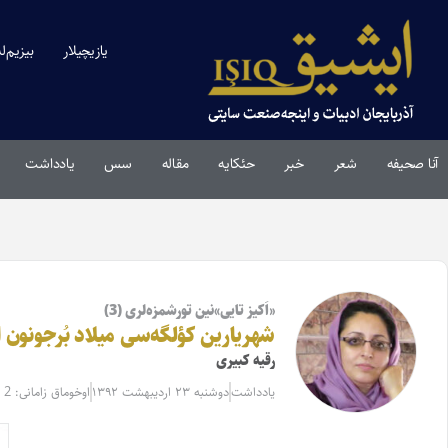
یازیچیلار
بیزیم‌ل
آنا صحیفه
شعر
خبر
حئکایه
مقاله‌
سس
یادداشت
«اَکیز تایی»نین تورشمزه‌لری (3)
شهریارین کؤلگه‌سی میلاد بُرجونون او
رقیه کبیری
یادداشت
دوشنبه ۲۳ اردیبهشت ۱۳۹۲
اوخوماق زامانی: 2 دقیقه