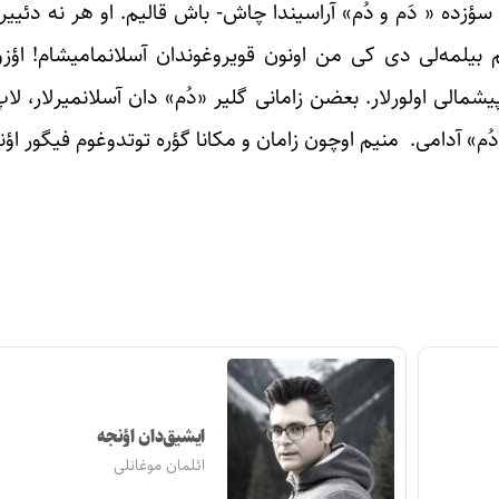
زده « دَم و دُم» آراسیندا چاش- باش قالیم. او هر نه دئییر
م بیلمه‌لی دی کی من اونون قویروغوندان آسلانمامیشام! اؤزو
شمالی اولورلار. بعضن زامانی گلیر «دُم» دان آسلانمیرلار، لاپ
 «دُم» آدامی. منیم اوچون زامان و مکانا گؤره توتدوغوم فیگور ا
ایشیق‌دان اؤنجه
ائلمان موغانلی