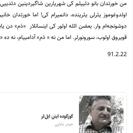
من خورتدان بانو دئییلم کی شهریارین شاگیردینین دئدییی سؤ
اولدوغوموز یئرلی یئرینده، دانمیرام کی! اما خورتدان خانی
دوشونجه‌ام وار. بعضن ائله اولور کی اینسانلار «دَم» دن یاپی
قویروق اولوب، سورونورلر. اما من نه « دَم» آدامییام، نه ده
91.2.22
گوزگوده ایتن ایل‌لر
حیدر بابایی