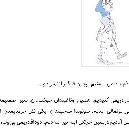
« دُم» آدامی… منیم اوچون فیگور اؤنملی‌دی…
 اولان پالتارلاریمی گئیدیم، هتلین اوتاغیندان چیخمادان، سیر- صفتی
یگور توتمالی ایدیم. سونوندا ساچیمدان ایکی تئل چرقدیمدن ا
 آددیم‌لاریمین حرکتی ایله بیر ائله‌دیم. دوداقلاریمی بوزوب،