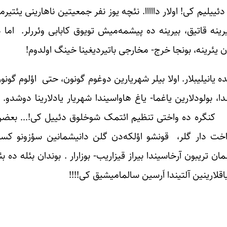
دئییلیم کی! اولار دااااا. نئچه یوز نفر جمعیتین ناهارینی یئت
 بیرینه قاتیق، بیرینه ده پیشمه‌میش تویوق کابابی وئررلر. اما 
ن یئرینه، بونجا خرج- مخارجی باتیردیغینا خینگ اولدوم!
ه یانیلیبلار. اولا بیلر شهریارین دوغوم گونون، حتی اؤلوم گونو
، بولودلارین یاغما- یاغ هاواسیندا شهریار یادلارینا دوشدو. نئ
»… کنگره ده واختی تنظیم ائتمک شوخلوق دئییل کی!… بعضن 
ت دار گلر، قونشو اؤلکه‌دن گلن دانیشمانین سؤزونو کسی
 تریبون آرخاسیندا بیراز قیزاریب- بوزارار . بوندان بئله ده ب
اقلارینین آلتیندا اَرسین سالمامیشیق کی!!!!