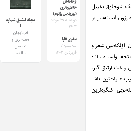
آرخاداش
یرمک شوخلوق دئییل
خاطیره‌لری
(بیرینجی بؤلوم)
دوزون ایسته‌سز بو
دوشنبه ۲۹ مرداد
مجله ایشیق شماره
1
۱۴۰۳
آذربایجان
باغری قارا
معلم‌لری و
ن، اؤلکه‌نین شعر و
سه‌شنبه ۷
تحصیل
فروردین ۱۴۰۳
مساله‌سی
جه اولسا دا، آتا-
واخت آرتیق گلر،
ب،« واختین باشا
ئله‌نچی کنگره‌لرین