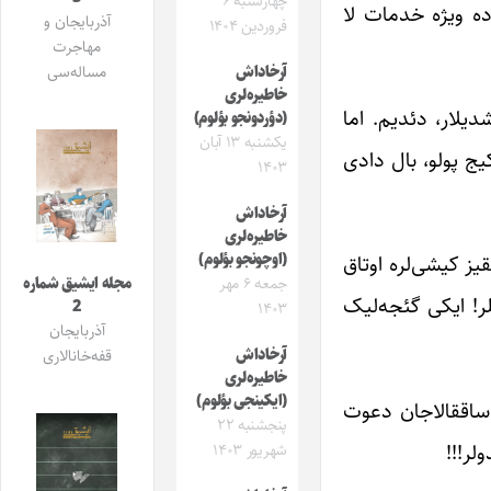
چهارشنبه ۶
ده ویژه خدمات لا
آذربایجان و
فروردین ۱۴۰۴
مهاجرت
مساله‌سی
آرخاداش
خاطیره‌لری
یلار، دئدیم. اما
(دؤردونجو بؤلوم)
یکشنبه ۱۳ آبان
یج پولو، بال دادی
۱۴۰۳
آرخاداش
خاطیره‌لری
(اوچونجو بؤلوم)
ز کیشی‌لره اوتاق
مجله ایشیق شماره
جمعه ۶ مهر
لر! ایکی گئجه‌لیک
2
۱۴۰۳
آذربایجان
آرخاداش
قفه‌خانالاری
خاطیره‌لری
(ایکینجی بؤلوم)
غ ساققالاجان دعوت
پنجشنبه ۲۲
لر!!!
شهریور ۱۴۰۳