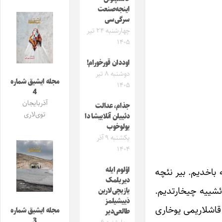
اینجه‌صنعت
سرگی‌سی
چهارشنبه ۲۴ تیر
۱۴۰۵
اوددان قورخورام!
دوشنبه ۸ تیر
مجله ایشیق شماره
۱۴۰۵
4
آذربایجان
جذام، عدالت
توی‌لاری
دئییلن آنلاییشا دا
یولوخوب
یکشنبه ۹ آذر
۱۴۰۴
اؤلوم ایله
مه باخدیم. بیر نئچه
دیریلمک
ئشییه چیخارتدیم.
یازیچی‌لارین
دَییشیلمز
 قاشلاریمی یوخاری
مجله ایشیق شماره
طالعی‌دیر
3