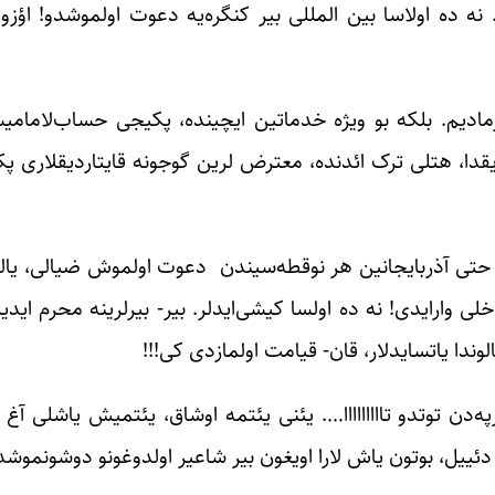
نه ده اولاسا بین المللی بیر کنگره‌یه دعوت اولموشدو! اؤزو
رمادیم. بلکه بو ویژه خدماتین ایچینده، پکیجی حساب‌لامامیشد
یقدا، هتلی ترک ائدنده، معترض لرین گوجونه قایتاردیقلاری پک
. حتی آذربایجانین هر نوقطه‌سیندن دعوت اولموش ضیالی، یالقی
لی وارایدی! نه ده اولسا کیشی‌ایدلر. بیر- بیرلرینه محرم ایدی
ندا یاتسایدلار، قان- قیامت اولمازدی کی!!!
رپه‌دن توتدو تااااااااا…. یئنی یئتمه اوشاق، یئتمیش یاشلی آ
 دئییل، بوتون یاش لارا اویغون بیر شاعیر اولدوغونو دوشونموشدو