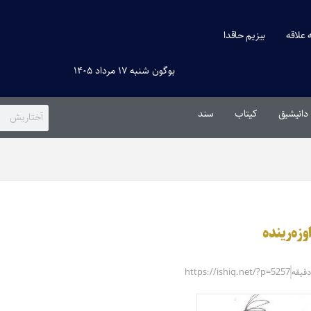
ه علاقه
بیزیم حاقدا
بوگون شنبه ۱۷ مرداد ۱۴۰۵
دانیشیق
کیتاب
سند
زه‌رینده
https://ishiq.net/?p=5257