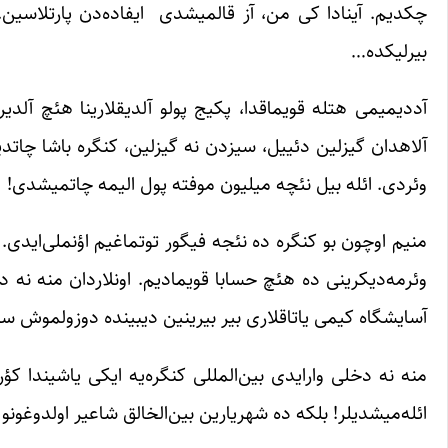
چکدیم. آینادا کی من، آز قالمیشدی ایفاده‌دن پارتلاسین. 
بیرلیکده…
آددیمیمی هتله قویماقدا، پکیج پولو آلدیقلارینا هئچ آلدی
آلاهدان گیزلین دئییل، سیزدن نه گیزلین، کنگره‌ باشا چاتد
وئردی. ائله بیل نئچه میلیون موفته پول الیمه چاتمیشدی!
منیم اوچون بو کنگره ده نئجه فیگور توتماغیم اؤنملی‌ایدی
وئرمه‌دیکرینی ده هئچ حسابا قویمادیم. اونلاردان منه نه دخ
آسایشگاه کیمی یاتاقلاری بیر بیرینین دیبینده دوزولموش سالو
منه نه دخلی وارایدی بین‌المللی کنگره‌یه ایکی یاشیندا کؤ
ائله‌میشدیلر! بلکه ده شهریارین بین‌الخالق شاعیر اولدوغونو