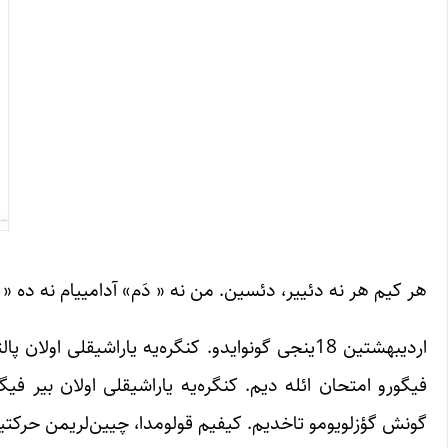
هر کیم هر نه دئییر، دئسین. من نه « دَم» آدامییام نه ده 
اردیبهشتین 18ینجی گونوایدو. کنگره‌یه یاراشیقلی
فیگورو امتحان ائله دیم. کنگره‌یه یاراشیقلی اولان بیر ف
گونش گؤزلویومو تاخدیم. کیفیم قولومدا، چیین‌لریمن حرکتینی