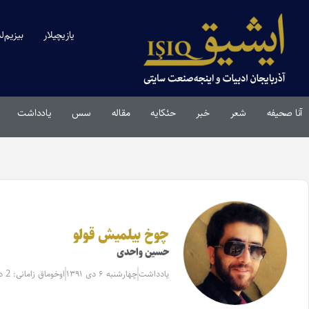
یازیچیلار
بیزیم‌ل
آنا صحیفه
شعر
خبر
حئکایه
مقاله‌
سس
یادداشت
چوخ بیلمیش قولو
حسین واحدی
یادداشت
چهارشنبه ۶ دی ۱۳۹۱
اوخوماق زامانی: 2 دقیقه