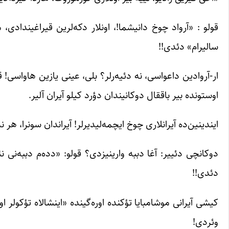
قولو : «آرواد چوخ دانیشما!، اونلار دکه‌لرین قیراغیندادی، 
سالیرام» دئدی!!
ار-آروادین داعواسی، نه دئیه‌رلر؟ بلی، عینی یازین هاواسی! ق
اوستونده بیر باققال دوکانیندان دؤرد کیلو آیران آلیر.
ایندینین‌ده آیرانلاری چوخ ایچمه‌لیدیرلر! آیراندان سونرا، هر نه
دوکانچی دئییر: آغا دببه وارینیزدی؟ قولو: «دده‌م دببه‌نی نئ
دئدی!!
کیشی آیرانی موشامبایا تؤکنده اوره‌گینده «اینشالاه تؤکولر او
وئردی!