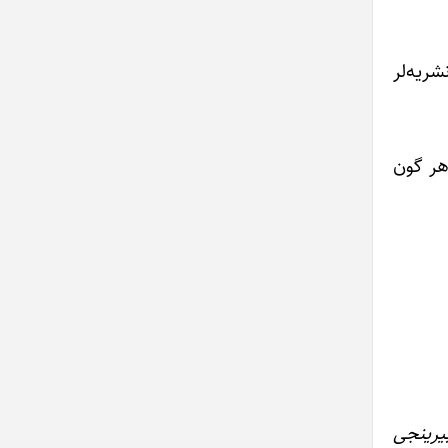
ریه‌لر
گئده–گئده، اؤز–اؤزونه : «اوجور اولار ها، ۴۰۰–۵۰۰ تومنی هر گون
ده بیرینجی