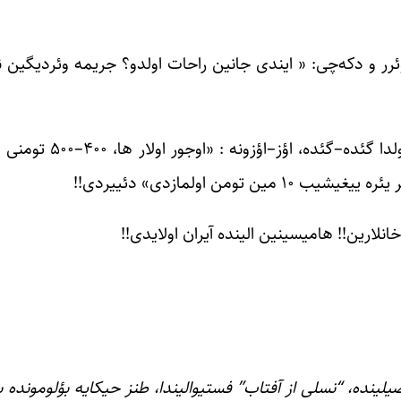
ر و دکه‌چی: « ایندی جانین راحات اولدو؟ جریمه وئردیگین نش
قولو دا توبه ائدیب اللری، آیاقلاریندان اوزون یولا دوشدو، یولدا 
من اولمازدی» دئییردی!!
انلارین!! هامیسینین الینده آیران اولایدی!!
ا، بو حیکایه، 1391جی ایلین یاز فصیلینده، “نسلی از آفتاب” فستیوالیندا، طنز حیکایه بؤلومون