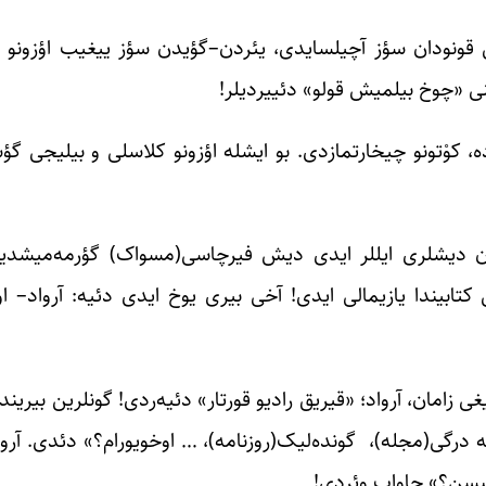
 قونودان سؤز آچیلسایدی، یئردن–گؤیدن سؤز ییغیب اؤزونو ب
نی «چوخ بیلمیش قولو» دئییردیلر!
ه، کوْتونو چیخارتمازدی. بو ایشله اؤزونو کلاسلی و بیلیجی گ
ونون دیشلری ایللر ایدی دیش فیرچاسی(مسواک) گؤرمه‌میشدیل
 کتابیندا یازیمالی ایدی! آخی بیری یوخ ایدی دئیه‌: آرواد– 
زامان، آرواد؛ «قیریق رادیو قورتار» دئیه‌ردی! گونلرین بیرین
 درگی(مجله)، گونده‌لیک(روزنامه)، … اوخویورام؟» دئدی. آروا
دیبسن؟» جاواب وئردی!