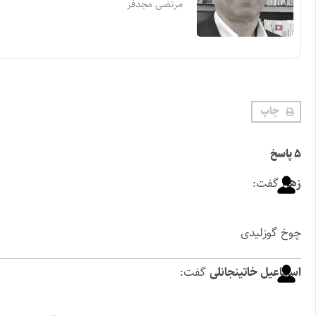
مرتضی مجدفر
چاپ
۵ پاسخ
زهرا
گفت:
چوخ گوزلیدی
اسماعیل خاتینجانلی
گفت: