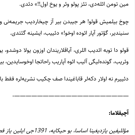
مین تومن ائله‌دی، تئز پولو وئر و یوخ اول!!» دئدی.
چوخ بیلمیش قولو! هر جیبدن بیر آز چیخاردیب جریمه‌نی وئر
سنیندیر، گؤتور آپار ائوده اوخو!» دئییب، ایشینه گئتدی.
وئریب، گونده‌لیگی آلیب ائوه آپاریب راحاتجا اوخوسایدین، بیر یئره ییغیشیب ۱۰ مین تو
دئییرم نه اولار دکه‌لر قاباغیندا صف چکیب نشریه‌لره فقط باخ
————————————————————-
آچیقلاما:
مؤللیفین یازدیغینا اساس