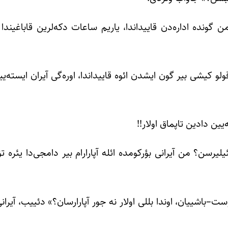
من گونده اداره‌دن قاییداندا، یاریم ساعات دکه‌لرین قاباغیندا
ولو کیشی بیر گون ایشدن ائوه قاییداندا، اوره‌گی آیران ایسته‌یی
‌یین دادین تاپماق اولار!!
یلیرسن؟ من آیرانی بؤرکومده ائله آپارارام بیر دامجی‌دا یئره ت
ست–باشییان، اوندا بللی اولار نه جور آپارارسان؟» دئییب، آیرانی