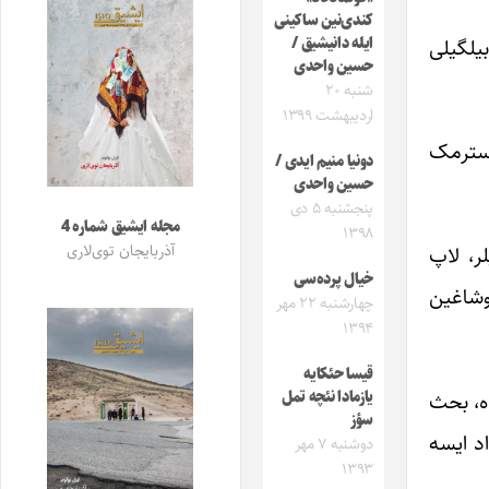
کندی‌نین ساکینی
یلگیلی
ایله دانیشیق /
حسین واحدی
شنبه ۲۰
اردیبهشت ۱۳۹۹
ؤسترمک
دونیا منیم ایدی /
حسین واحدى
پنجشنبه ۵ دی
مجله ایشیق شماره 4
۱۳۹۸
آذربایجان توی‌لاری
ر، لاپ
خیال پرده‌سی
اوشاغین
چهارشنبه ۲۲ مهر
۱۳۹۴
قیسا حئکایه
ده، بحث
یازمادا نئچه تمل
سؤز
د ایسه
دوشنبه ۷ مهر
۱۳۹۳