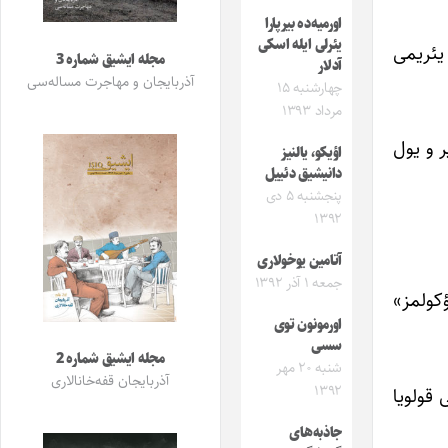
اورمیه‌ده بیرپارا
یئرلی ایله اسکی
 یئریمی
مجله ایشیق شماره 3
آدلار
آذربایجان و مهاجرت مساله‌سی
چهارشنبه ۱۵
مرداد ۱۳۹۳
ر و یول
اؤیکو، یالنیز
دانیشیق دئییل
پنجشنبه ۵ دی
۱۳۹۲
آتامین یوخولاری
جمعه ۱ آذر ۱۳۹۲
ؤکولمز»
اورمونون توی
سسی
مجله ایشیق شماره 2
شنبه ۲۰ مهر
آذربایجان قفه‌خانالاری
۱۳۹۲
 قولویا
جاذبه‌های