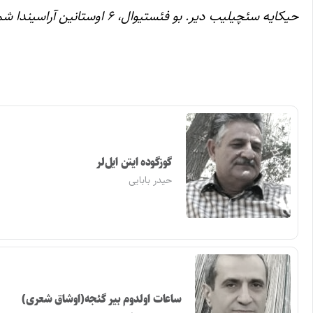
حیکایه سئچیلیب دیر. بو فئستیوال، ۶ اوستانین آراسیندا شمال-غرب ده دؤرد ایلدیر، قورولور.
گوزگوده ایتن ایل‌لر
حیدر بابایی
ساعات اولدوم بیر گئجه(اوشاق شعری)