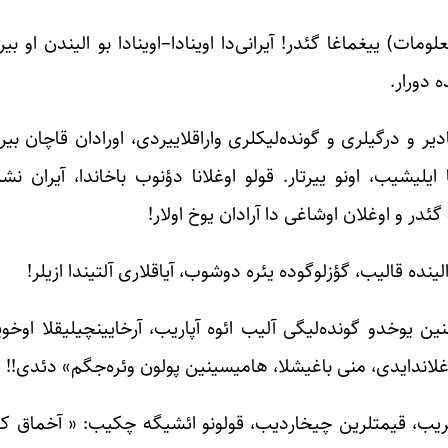
ات) ییغماغا گئدر! آیرانی‌دا اوینادا–اوینادا بو الیندن او بیر
 دورار.
ر و درگیلری و گونده‌لیکلری واراقلاییردی، اورادان قاچان بیر
لیشیب، اونو ییرتار. قولو اوغلانا دؤنوب باخاندا، آیران نشر
در و اوغلان اوشاغی دا آرادان یوخ اولار!
لینده قالیب، گؤزلوگوده یئره دوشوب، آیاقلاری آلتیندا ازیلر!
هاوار چکیب دئیه‌ر:‌ آخماق کیشی! سنین ۵۰۰ تومنین یوخدو گونده‌لیگی آلیب ائوه آپاریب، آرخایینچیلیقلا 
اوغلاندایدی، منی باغیشلا، هامیسینین پولون وئره‌جگم» دئدی!!