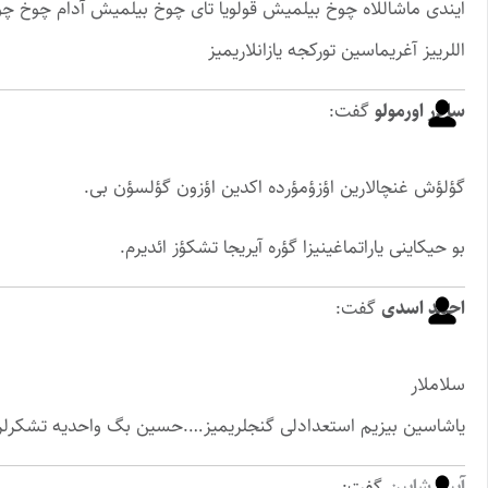
ایندی ماشاللاه چوخ بیلمیش قولویا تای چوخ بیلمیش آدام چوخ چ
اللرییز آغریماسین تورکجه یازانلاریمیز
سالار اورمولو
گفت:
گؤلؤش غنچالارین اؤزؤمؤرده اکدین اؤزون گؤلسؤن بی.
بو حیکاینی یاراتماغینیزا گؤره آیریجا تشکؤز ائدیرم.
احمد اسدی
گفت:
سلاملار
یاشاسین بیزیم استعدادلی گنجلریمیز….حسین بگ واحدیه تشکرلر…
آیین شایین
گفت: