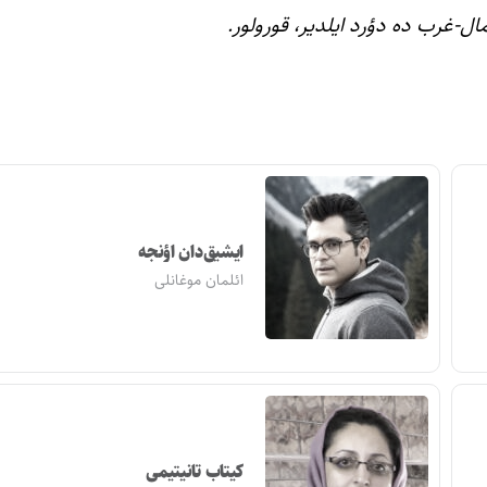
ایشیق‌دان اؤنجه
ائلمان موغانلی
کیتاب تانیتیمی