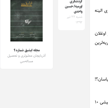
گردشگری
اورمیه/ حسین
ی الینه
واحدی
شنبه ۲۲ تیر
۱۳۹۲
 اوغلان
یه‌لرین
مجله ایشیق شماره 1
آذربایجان معلم‌لری و تحصیل
مساله‌سی
اوخویاسان؟!
دکه‌چی قولونو دکه‌نین ایچینه سالیب، آیرانلی نشریه‌لری آییریب، قیمتلرین چیخاردیب، قولونو ائشیگه چکیب: « آخماق کیشی ۱۰