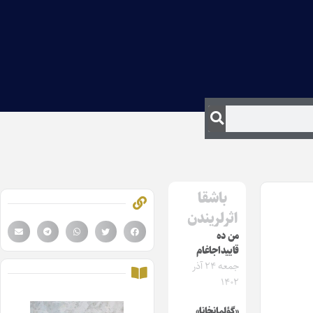
باشقا
اثرلریندن
من ده
قاییداجاغام
جمعه ۲۴ آذر
۱۴۰۲
«گؤلمانخانا»