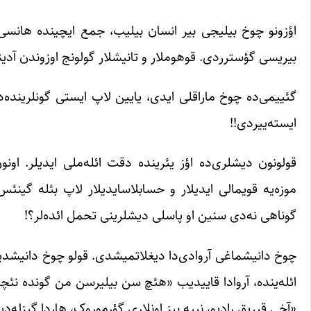
اؤزونو چوخ بیلیجی بیر انسان بیلیب، جمع ایچینده هانسی
بیریسی گؤسترردی. قوهوملار و تانیشلار گولونج اوزوندن آدی
گئییمی‌ده چوخ ماراقلی ایدی، یایین لاپ ایستی گونلرینده‌د
ایسته‌ییردی!!
قولونون دیشلری‌ده اؤز یئرینده دقت ائله‌ملی ایدیلر. ا
موزه‌یه قویمالی ایدیلار و حسابلاسایدیلار لاپ بئله گینئس
گوناهی نه‌دی سنین او پاسلی دیشلرینی تحمل ائده‌لر؟!
چوخ دانیشماغی آروادی‌دا دیغلاتمیشدی. قولو چوخ دانیشدیغی 
ائله‌ینده، آروادا قاییدیب «هئچ سن بیلیرسن من گونده نئچه
«آخی قیریق رادیو، نییه بیز اونلاری گؤرموروک، هاردا گیزله‌