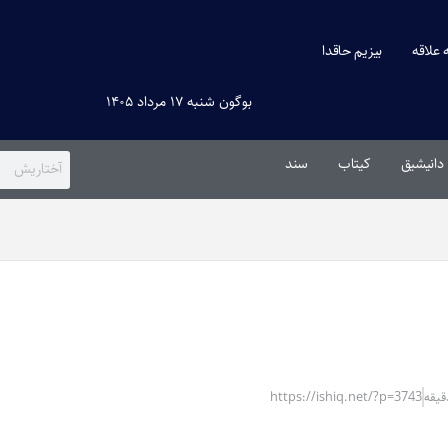
ه علاقه
بیزیم حاقدا
بوگون شنبه ۱۷ مرداد ۱۴۰۵
دانیشیق
کیتاب
سند
https://ishiq.net/?p=3743