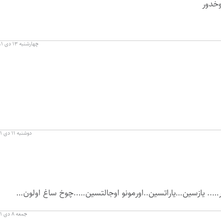
وخدور
چهارشنبه ۱۳ دی ۱۳۹۱ در ۱۶:۵۲
دوشنبه ۱۱ دی ۱۳۹۱ در ۰۰:۴۹
.. یازسین…یاراتسین..اورمونو اوجالتسین…..چوخ ساغ اولون…
جمعه ۸ دی ۱۳۹۱ در ۱۹:۱۲