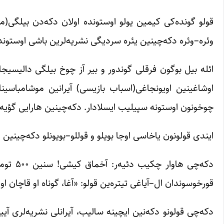
قولو گونده‌کی کیمین یولو اوستونده اولان دکه‌دن بیلگی(معلوم
وئره–وئره دکه‌چینین یئره سردیگی نشریه‌لرین باشی اوستونده
ائله بیل بوگون فرقلی گوندور و بیر آز چوخ بیلگی دالیسیجادی
اوشاغینین اویونجاغی(اسباب بازیسی) آیرانین موشامباسینا ای
چوخونون اوستونه سپیلیب ایسلادار. دکه‌چینین هارایی گؤیه گئ
ایندی قولونون یاخاسی اوجا بویلو و قوللو–بویونلو دکه‌چینین ا
دکه‌چی 
قورخوسوندان ال–آیاغی تیتره‌ین قولو: «آغا، گوناه او قاچان 