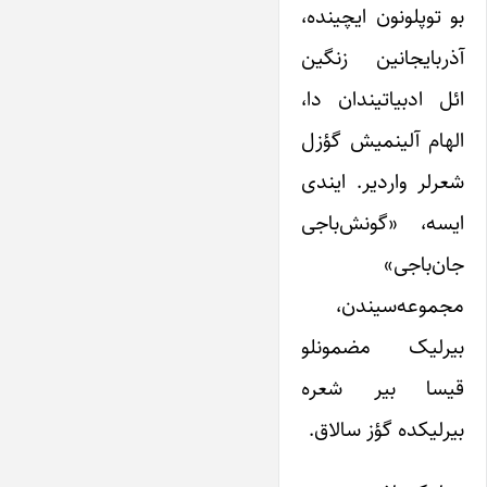
بو توپلونون ایچینده،
آذربایجانین زنگین
ائل ادبیاتیندان دا،
الهام آلینمیش گؤزل
شعرلر واردیر. ایندی
ایسه، «گونش‌باجى
جان‌باجى»
مجموعه‌سیندن،
بیرلیک مضمونلو
قیسا بیر شعره
بیرلیکده گؤز سالاق.