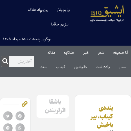
یازیچیلار
بیزیم‌له علاقه
بیزیم حاقدا
بوگون پنجشنبه ۱۵ مرداد ۱۴۰۵
آنا صحیفه
شعر
خبر
حئکایه
مقاله‌
سس
یادداشت
دانیشیق
کیتاب
سند
باشقا
یئددی
اثرلریندن
کیتاب، بیر
باخیش