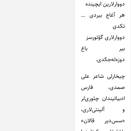
دووارلارین ایچینده
هر آغاج بیردی …
تکدی
دووارلاری گؤتورسز
بیر باغ
دوزه‌له‌جکدی.
چیخارلی شاعر علی
صمدی، فارس
ادبیاتیندان چئوری‌لر
و آلینتی‌لاری،
«سس‌دیر قالان»