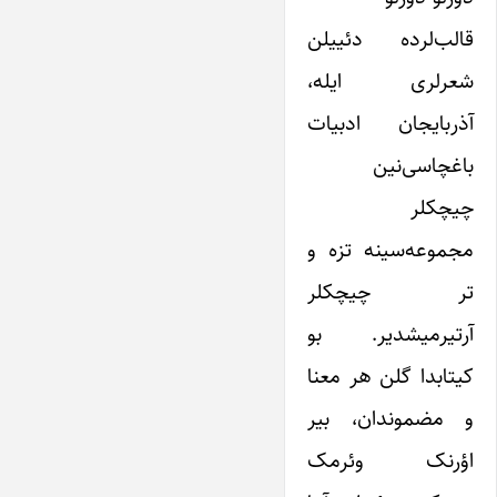
قالب‌لرده دئییلن
شعرلری ایله،
آذربایجان ادبیات
باغچاسی‌نین
چیچکلر
مجموعه‌سینه تزه و
تر چیچکلر
آرتیرمیشدیر. بو
کیتابدا گلن هر معنا
و مضموندان، بیر
اؤرنک وئرمک