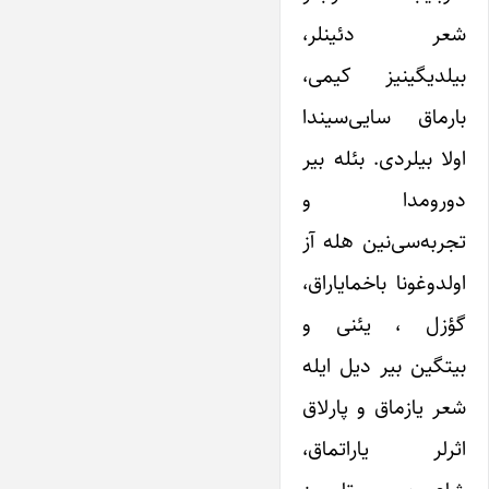
شعر دئینلر،
بیلدیگینیز کیمی،
بارماق سایی‌سیندا
اولا بیلردی. بئله بیر
دورومدا و
تجربه‌سی‌نین هله آز
اولدوغونا باخمایاراق،
گؤزل ، یئنی و
بیتگین بیر دیل ایله
شعر یازماق و پارلاق
اثرلر یاراتماق،