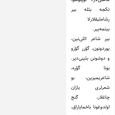
تکجه بئله بیر
رسّاملیقلارلا
بیتمه‌ییر.
بیر شاعر ائلی‌نین،
یوردونون، گؤرر گؤزو
و دوشونن بئینی‌دیر.
بونا گؤره،
شاعریمیزین، بو
شعرلری یازان
چاغلار، گنج
اولدوغونا باخمایاراق،