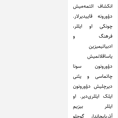
انکشاف ائتمه‌میش
دؤورونه قاییدیرلار.
چونکی او ایللر،
فرهنگ و
ادبیاتیمیزین
یاساقلانمیش
دؤورونون سونا
چاتماسی و یئنی
دیرچلیش دؤورونون
ایلک ایللری‌دیر. او
ایللر بیزیم
آذربایجاندا، گوجلو