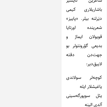
شاعرین تایسیز
باشاریلاری کیمی
دیَرلنه بیلر. «پاییز»
شعرینده اورتایا
قویولان ایماژ و
بدیعی گؤرونتولر بو
جهت‌دن دقته
لاییق‌دیر:
کوچه‌لر سولاندی
یاغیشلار ایله
یئل سوپورگه‌سینی
آلدی الینه