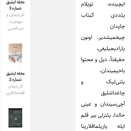
مجله ایشیق
ایچینده، توپلام
شماره 3
یئددی کیتاب
آذربایجان و
مهاجرت
چاپدان
مساله‌سی
چیخمیشدیر. اونون
یارادیجیلیغی‌،
حقیقتاً، دیل و محتوا
باخیمیندان،
مجله ایشیق
شماره 2
یئنی‌لیک و
آذربایجان
چاغداشلیق
قفه‌خانالاری
آچی‌سیندان و عینی
حالدا، یئترلی بیر قلم
ایله یازیلماقلارینا