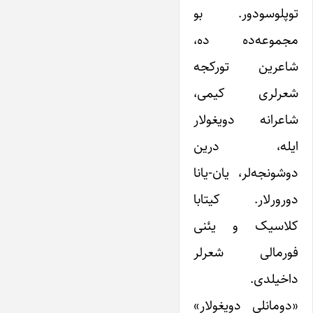
توپلوسودور. بو
مجموعه‌ده ده،
شاعرین تورکجه
شعرلرى کیمى،
شاعرانه دویغولار
ایله، درین
دوشونجه‌لر، یان-یانا
دورورلار. کیتابا
کلاسیک و یئنی
فورمالی شعرلر
داخیلدی.
«دومانلی دویغولار»