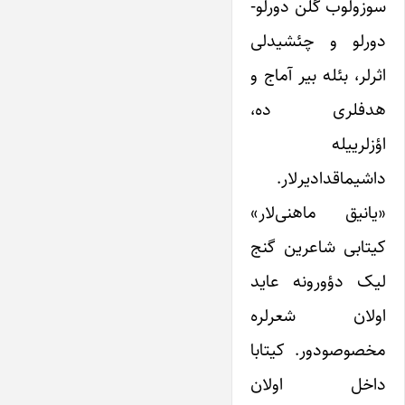
سوزولوب گلن دورلو-
دورلو و چئشیدلی
اثرلر، بئله بیر آماج و
هدفلری ده،
اؤزلرییله
داشیماقدادیرلار.
«یانیق ماهنی‌لار‌»
کیتابی شاعرین گنج
لیک دؤورونه عاید
اولان شعرلره
مخصوصودور. کیتابا
داخل اولان