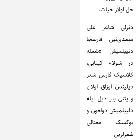
حل اولار حیات.
دیَرلی شاعر علی
صمدی‌نین فارسجا
دئییلمیش «شعله
در شولا» کیتابی،
کلاسیک فارس شعر
دیلیندن اوزاق اولان
و یئنی بیر دیل ایله
دئییلمیش دولغون و
یوکسک معنالی
شعرلرین