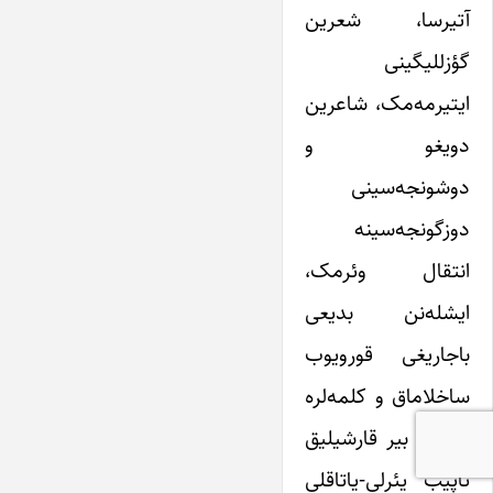
آتیرسا، شعرین
گؤز‌للیگینی
ایتیرمه‌مک، شاعرین
دویغو و
دوشونجه‌سینی
دوزگونجه‌سینه
انتقال وئرمک،
ایشله‌نن بدیعی
باجاریغی قورویوب
ساخلاماق و کلمه‌لره
اویغون بیر قارشیلیق
تاپیب یئرلی-یاتاقلی