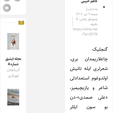
کاظم حبیبی
یادداشت
جمعه ۹ تیر ۱۴۰۲
اوخوماق زامانی: 4
دقیقه
https://ishiq.net
/?p=33176
گنجلیک
چاغلاریمدان بری،
مجله ایشیق
شماره 4
شعرلری ایله تانیش
آذربایجان
توی‌لاری
اولدوغوم استعدادلی
شاعر و یازیچیمیز،
«علی صمدی»-دن
بو سون ایللر