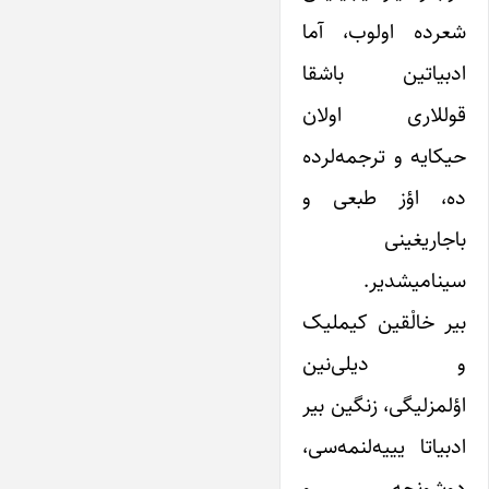
شعرده اولوب، آما
ادبیاتین باشقا
قوللاری اولان
حیکایه و ترجمه‌لرده
ده، اؤز طبعی و
باجاریغینی
سینامیشدیر.
بیر خالْقین کیملیک
و دیلی‌نین
اؤلمزلیگی، زنگین بیر
ادبیاتا یییه‌لنمه‌سی،
دوشونجه و