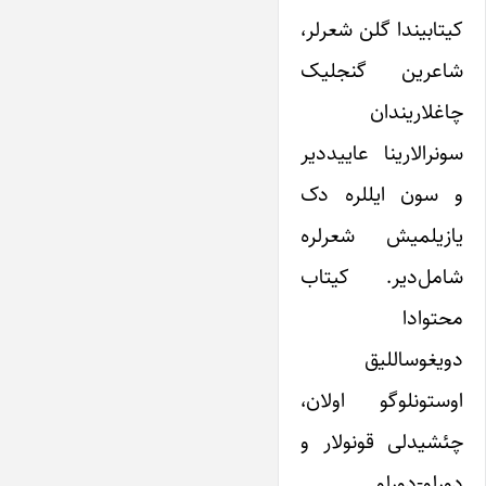
کیتابیندا گلن شعرلر،
شاعرین گنجلیک
چاغلاریندان
سونرالارینا عاییددیر
و سون ایللره‌ دک
یازیلمیش شعرلره
شامل‌دیر. کیتاب
محتوادا
دویغوساللیق
اوستونلوگو اولان،
چئشیدلی قونولار و
دورلو-دورلو