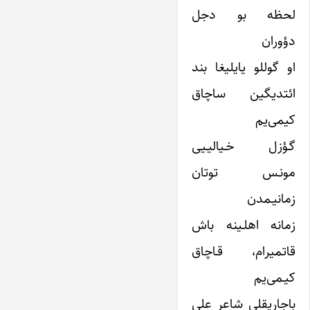
لحظه بو دجل
دؤوران
او گوللو یایلیغا بند
ائتدیگین ساچاق
کیمی‌یم
گـؤزل خـیالیـیی
مونـس توتان
زمانیـمدن
زمانه اهلـینه باش
قاتمیرام، قـاچاق
کیـمی‌یم
باجاریقلی شاعر علی