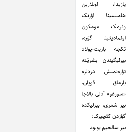
یازیدا، اونلارین
هامیسینا اؤرنک
وئرمک مومکون
اولمادیغینا گؤره،
تکجه باریت-پولاد
بیرلیگیندن بشریّـته
تؤره‌نمیش دردلره
بارماق قویان،
«سورغو» آدلی بالاجا
بیر شعری، بیرلیکده
گؤزدن کئچیرک:
بیر سالخیم بولود