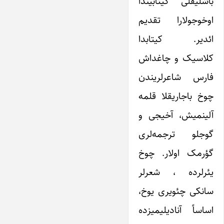
باشلیقلی کیتابیندا
اوخوجولارا تقدیم
ائدیر. کیتابدا
کلاسیک و چاغداش
فارس شاعرلریندن
چوخ باجاریقلا قلمه
آلینمیش، آخیجی و
گوجلو ترجمه‌لری
گؤرمک اولار. چوخ
یئرلرده ، شعرلر
سانکی چئویری یوخ،
اساساً آنادیلیمیزده