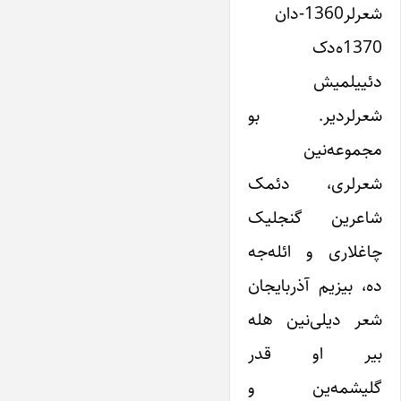
شعرلر1360-دان
1370ه‌دک
دئییلمیش
شعرلردیر. بو
مجموعه‌نین
شعرلری، دئمک
شاعرین گنجلیک
چاغلاری و ائله‌جه
ده، بیزیم آذربایجان
شعر دیلی‌نین هله
بیر او قدر
گلیشمه‌ین و