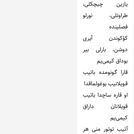
یازین چیچکلی،
طراوتلی، نورلو
فصلینده
کؤکوندن آیری
دوشن، بارلی بیر
بوداق کیمی‌یم
قارا گـونومده باتیب
قـویلانیب بوغولماقدا
او قاره ساچدا باتیب
قویلانان داراق
کیمی‌یم
آتیب توتور منی هر