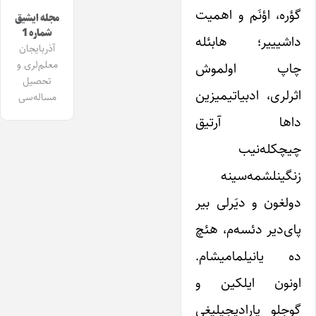
گؤره، اؤنَم و اهمیت
مجله ایشیق
شماره 1
داشیییر؛ هابئله
آذربایجان
معلم‌لری و
چاپ اولموش
تحصیل
اثرلری، ادبیاتیمیزین
مساله‌سی
داها آرتیق
چیچکله‌نیب
زنگینلشمه‌سینه
دولغون و دیَرلی بیر
پای‌دیر دئسه‌م، هئچ
ده یانیلمامیشام.
اونون ایلکین و
گوجلو یارادیجیلیغی