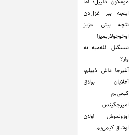
مومکون دئییل؛ آما
اینجه بیر غزل‌دن
نئچه بیتی عزیز
اوخوجولاریمیزا
نیسگیل ائله‌میه نه
وار؟
آغیرجا داش دَییلم،
آغلایان بولاق
کیمی‌یم
امیزجگیندن
اوزولموش اولان
اوشاق کیمی‌یم