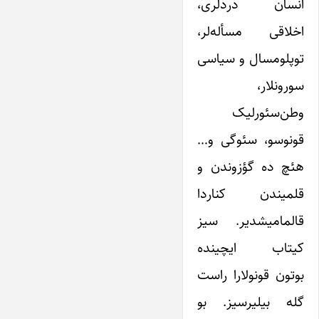
انسان دردلری،
اخلاقی مسأله‌لر،
توپلومسال و سیاسی
سورونلار،
وطن‌سئورلیک
قونوسو، سئوگی و…
هئچ ده گؤزوندن و
قلمیندن کناردا
قالمامیشدیر. سیز
کیتاب ایچینده
بوتون قونولارا راست
گله بیلیرسیز. بو