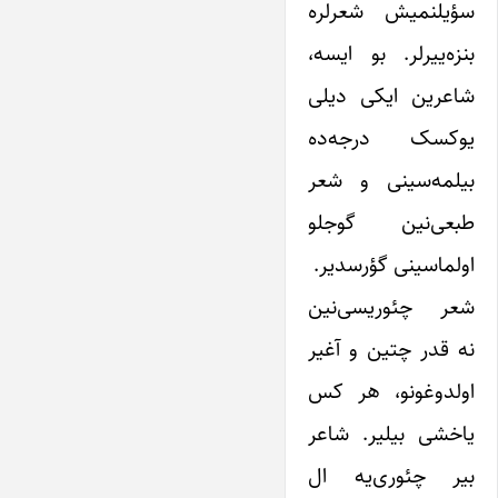
سؤیلنمیش شعرلره
بنزه‌ییرلر. بو ایسه،
شاعرین ایکی دیلی
یوکسک درجه‌ده
بیلمه‌سینی و شعر
طبعی‌نین گوجلو
اولماسینی گؤرسدیر.
شعر چئوریسی‌‌نین
نه قدر چتین و آغیر
اولدوغونو، هر کس
یاخشی بیلیر. شاعر
بیر چئوری‌یه ال