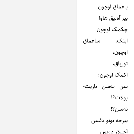
یاغماق اوچون
بیر آه‌لیق هاوا
چکمک اوچون
اینک، ساغماق
اوچون،
تورپاق،
اکمک اوچون؛
سن نه‌سن باریت-
پولات؟!
نه‌سن؟!
بیرجه بونو دئسن
آچیلار دویون