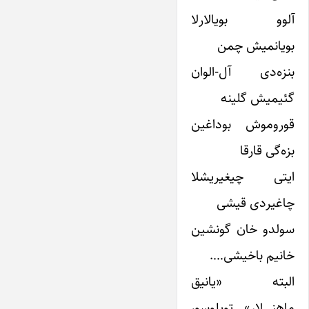
آلوو بویالارلا
بویانمیش چمن
بنزه‌دی آل-الوان
گئیمیش گلینه
قوروموش بوداغین
بزه‌گی قارقا
ایتی چیغیریشلا
چاغیردی قیشی
سولدو خان گونشین
خانیم باخیشی….
البته «یانیق
ماهنی‌لار» توپلوسو،