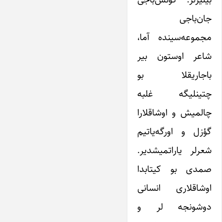
جان‌باجى
مجموعه‌سینده آما،
شاعر اوستون بیر
باجاریقلا بو
چتینلیگه غلبه
چالمیش و اوشاقلارا
گؤزل و اورگه‌یاتیم
شعرلر یاراتمیشدیر.
صمدی بو کیتابدا
اوشاقلاری انسانی
دوشونجه لر و