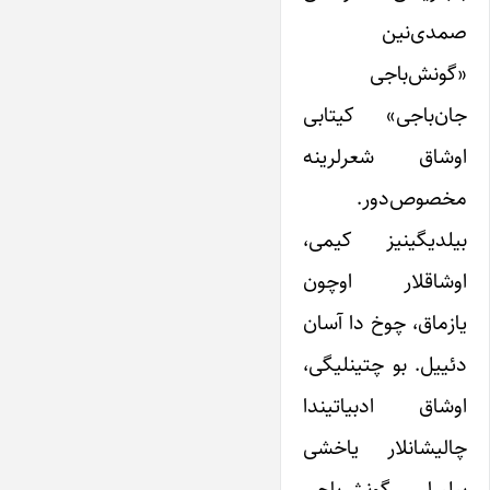
صمدی‌نین
«گونش‌‌باجى
جان‌باجى» کیتابی
اوشاق شعرلرینه
مخصوص‌دور.
بیلدیگینیز کیمی،
اوشاقلار اوچون
یازماق، چوخ دا آسان
دئییل. بو چتینلیگی،
اوشاق ادبیاتیندا
چالیشانلار یاخشی
بیلیرلر. گونش‌باجى