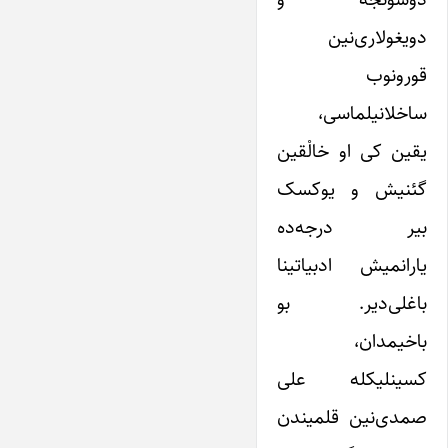
دویغولارى‌نین
قورونوب
ساخلانیلماسى،
یقین کی او خالْقین
گئنیش و یوکسک
بیر درجه‌ده
یارانمیش ادبیاتینا
باغلی‌دیر. بو
باخیمدان،
کسینلیکله علی
صمدی‌نین قلمیندن