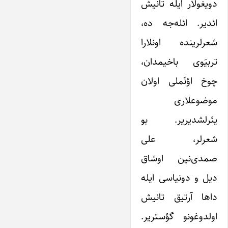
دویغولار ایله تانیش
ائدیر. ائله‌جه ده،
شعرلرینده اونلارا
تربیَوى باخیمدان،
چوخ اؤنَملى اولان
موضوعلاری
یئرلشدیریر. بو
شعرلر، علی
صمدى‌نین اوشاق
دیل و دونیاسی ایله
داها آرتیق تانیش
اولدوغونو گؤستریر.