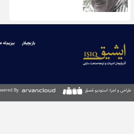
یازیچیلار
بیزیم‌له ع
طراحی و اجرا: استودیو مُصوّر
wered By