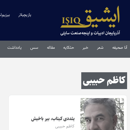
یازیچیلار
بیزیم‌ل
آنا صحیفه
شعر
خبر
حئکایه
مقاله‌
سس
یادداشت
کاظم حبیبی
یئددی کیتاب، بیر باخیش
کاظم حبیبی