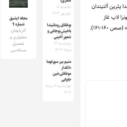
شعری)
ا یئرین آلتیندان
یکشنبه ۵
شهریور ۱۴۰۲
نرا لاپ غاز
مجله ایشیق
شماره 1
بوغاناق رومانیندا
۱۶-۱۶۱).
آذربایجان
باخیش‌بوجاغی و
معلم‌لری و
شعور آخینی
پنجشنبه ۱۲
تحصیل
مرداد ۱۴۰۲
مساله‌سی
منیم بیر سورغوما
«ائلدار
موغانلی‌»نین
جاوابی
چهارشنبه ۴ مرداد
۱۴۰۲