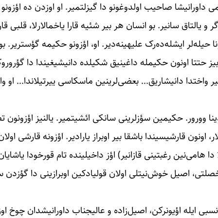
می داورانیشا صاحیب اولدوغونو دا گیزلتمیر. او اوزدن ده اؤزونو
 و یالتاق سانیر. بو انسان هر بیر شئیه قارا یاخمالارلا، قلبی قارا
 حیله‌لر ایشله‌ده‌رک علیهینه‌دیر. او، اؤزونو حکیمه گؤستریر. ب
 بیز حتتا اونون حکیمله داغینیق شکیلده دانیشیغیندا دا گؤرورو
ر واختدا دانیشاریق… بعضی‌لرینین ماسکاسی ییرتیلاندا… او وا
ینا وورور. حکیمین سؤزلرینی سانکی ائشیتمیر. یالنیز اؤزونون تص
الار، اونون قارشیسیندا باشقا بیر اوبراز یارادیر. اؤزونه قارشی اولا
 دا هامی‌نین رغبتینی قازانیر) اؤز داخیلینده تام قورخودا یاشایا
ی خصلتی، اصیل خوش‌نیتلی اولان قولیادکین اوبرازینی دا گؤزدن س
نسبی ایله اؤیونرکن، اصیل‌زاده و عالیجناب داورانیشدان چوخ ا