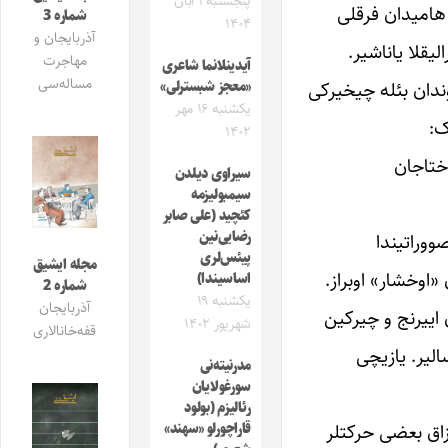
پنجشنبه ۱ آبان
 هامیدان فرقلی
شماره 3
۱۴۰۴
آذربایجان و
لیقلا یاناشیر.
مهاجرت
آیدینلانما شاعری
مساله‌سی
وندان بئله چیخیرکی
«معجز شبسترلی»
یکشنبه ۱۶ مهر
ک:
۱۴۰۲
ختاجان
سیراوی دیلدن
سیمبولیزمه
کئچید (علی صابر
رضایی‌نین
ووراتیندا
پیئس‌لری
مجله ایشیق
ن «اوخشار» اوبراز.
اساسیندا)
شماره 2
یکشنبه ۱۹
آذربایجان
ن اییرنج و چیرکین
شهریور ۱۴۰۲
قفه‌خانالاری
الیر. یازیچی
مدرنیته‌نی
سورغولایان
رئالیزم (بولود
وزاق بعضی حرکتلر
قاراچورلو «سهند»