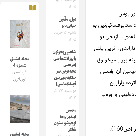
۱۴۰۵
هور روس
دیل، ملّتین
داستایوفسکی‌نین بو
حیاتی‌دیر
شنبه ۱۶ خرداد
ه‌دی. یازیچی بو
۱۴۰۵
زاندی. اثرین یئنی
شاعیر روحونون
یینه بیر پسیخولوق
پاییزلاشماسی
مجله ایشیق
(مرتضی
شماره 4
انین اَن اؤنملی
مجدفرین بیر
آذربایجان
حکایه‌جیی‌نین
توی‌لاری
رده یازارین
آچیقلاماسی)
دوشنبه ۲۴ آذر
‌لییی و اوره‌یی
۱۴۰۴
«حسن
ایلدیریم»؛
اوچوشو سئون
160).
شاعر
مجله ایشیق