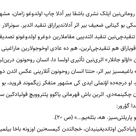
ومانی‌نین ایلک نشری باشقا بیر آدلا چاپ اولدوغو زامان، مش
 بو کیتابی ضعیف بیر اثر آدلاندیراراق تنقید ائدیر. سونرالار 
 تنقیدچی‌نین تنقید ائتدییی مقاملارین دوغرو اولدوغونو تصدیقل
ویاراق هم تنقیدچی‌لرین، هم ده عادی اوخوجولارین ماراغینی قا
 «اؤلو جانلار» اثری‌نین تأثیری اولسا دا، انسان روحونون درین‌ل
باغیمسیز بیر اثر، حتتا انسان روحونون آنلارینی عکس ائدن دونی
، او درجه‌ده اؤنملی ایدی کی مشهور متفکر زیگموند فروید، بو اث
چکینمه‌دی. اثرین باش قهرمانی یاکوو پئتروویچ قولیادکین ساده
ا گؤرور:
اریلتی‌سیز. هه، بئله‌یم…» (ص ۲۰).
ادکین اوتاندیغینیدان، خجالتدن کیمسه‌نین اوزونه باخا بیلمیر (ص