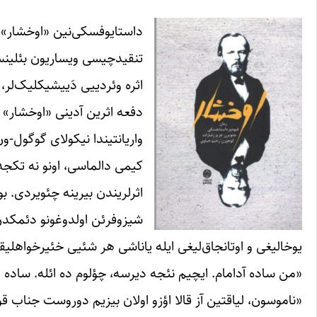
داستایوفسکی‌نین «اوخشار» ر
تنقیدچیسی ویساریون بئلینسکی
اثره وئردییی دَییشیکلیک‌لر،
دفعه اثرین آدینی «اوخشار» ق
واریانتیندا نیکولای گوگول-ون
کیمی دالماسی، اونو نه تکجه 
اثرلریندن بیرینه چئویردی. بو
شیزوفرئن اولدوغونو دئمکدن 
یوخالیغی و اوتانجاق‌لیغی ایله یاناشی هر شئیی خئیرخواهلیقد
«من ساده آدامام. ایچیم نئجه دیرسه، چؤلوم ده ائله. ساده و پ
«ناموسون، لیاقتین آز قالا اؤزو اولان بیزیم دوروست جناب قولی