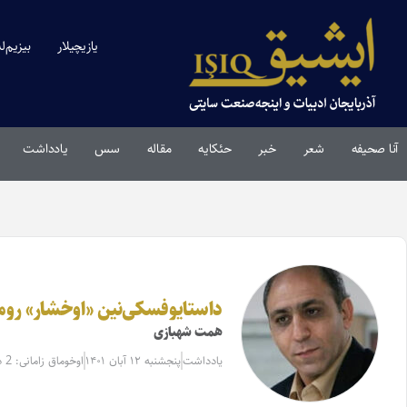
یازیچیلار
بیزیم‌ل
آنا صحیفه
شعر
خبر
حئکایه
مقاله‌
سس
یادداشت
داستایوفسکی‌نین «اوخشار» روم
همت شهبازی
یادداشت
پنجشنبه ۱۲ آبان ۱۴۰۱
اوخوماق زامانی: 2 دقیقه