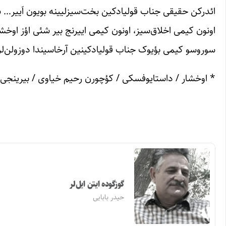
ائدرکن حقیقی جناب قولیادکین بخت‌سیزلیینه بویون اَییر… سَک
اونون کیمی اخلاق‌سیز، اونون کیمی اییرنج بیر شئی اؤز اوخشار
سوروسو کیمی بؤیوک جناب قولیادکینین آرخاسیندا دوزولن‌لرائله 
* اوخشار / داستایوفسکی / کؤچورن رحیم خیاوی / بیرینجی چاپ ۱۴۰۰/ پارلاق‌قلم ن
گوزگوده ایتن ایل‌لر
حیدر بابایی