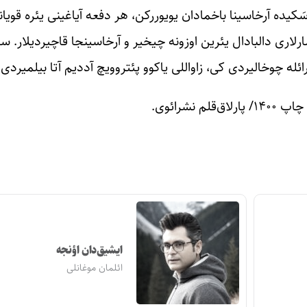
یده آرخاسینا باخمادان یویوررکن، هر دفعه آیاغینی یئره قویاند
لاری دالبادال یئرین اوزونه چیخیر و آرخاسینجا قاچیردیلار. سو
چوخالیردی کی، زاواللی یاکوو پئتروویچ آددیم آتا بیلمیردی» (صص ۰
شرائوی.
ایشیق‌دان اؤنجه
ائلمان موغانلی