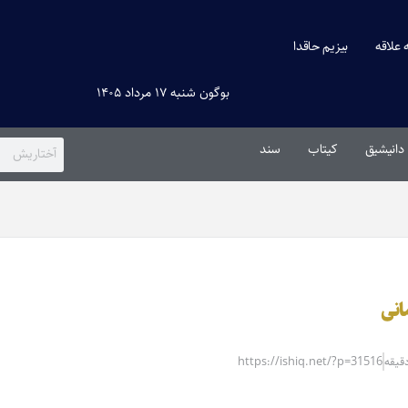
ه علاقه
بیزیم حاقدا
بوگون شنبه ۱۷ مرداد ۱۴۰۵
دانیشیق
کیتاب
سند
انی
https://ishiq.net/?p=31516