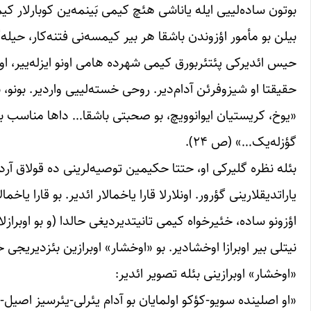
بوتون ساده‌لییی ایله یاناشی هئچ کیمی بَینمه‌ین کوبارلار کی
بیلن بو مأمور اؤزوندن باشقا هر بیر کیمسه‌نی فتنه‌کار، حیله‌گر
حیس ائدیرکی پئتئربورق کیمی شهرده هامی اونو ایزله‌ییر، اونا
حقیقتا او شیزوفرئن آدام‌دیر. روحی خسته‌لییی واردیر. بونو،
«یوخ، کریستیان ایوانوویچ، بو صحبتی باشقا… داها مناسب بی
گؤزله‌یک…» (ص ۲۴).
بئله نظره گلیرکی او، حتتا حکیمین توصیه‌لرینی ده قولاق آرد
یاراتدیقلارینی گؤرور. اونلارلا قارا یاخمالار ائدیر. بو قارا یاخم
اؤزونو ساده، خئیرخواه کیمی تانیتدیردیغی حالدا (و بو اوبرازلا
نیتلی بیر اوبرازا اوخشادیر. بو «اوخشار» اوبرازین بئزدیریج
«اوخشار» اوبرازینی بئله تصویر ائدیر:
«او اصلینده سویو-کؤکو اولمایان بو آدام یئرلی-یئرسیز اصیل-