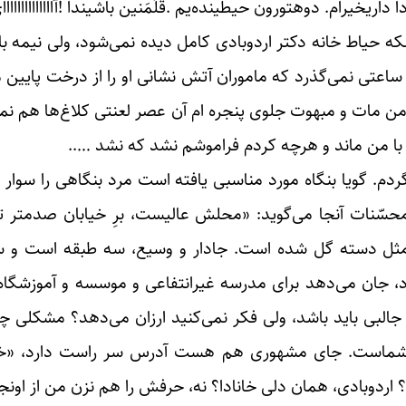
داریخیرام. دوهتورون حیطینده‌یم .قَلَمَنین باشیندا !آاااااااااا
اینکه حیاط خانه دکتر اردوبادی کامل دیده نمی‌شود، ولی نیمه ب
ساعتی نمی‌گذرد که ماموران آتش نشانی او را از درخت پایین م
ن مات و مبهوت جلوی پنجره ام آن عصر لعنتی کلاغ‌ها هم ن
ا با من ماند و هرچه کردم فراموشم نشد که نشد …..
م. گویا بنگاه مورد مناسبی یافته است مرد بنگاهی را سوار 
محسّنات آنجا می‌گوید: «محلش عالیست، برِ خیابان صدمتر تا
 مثل دسته گل شده است. جادار و وسیع، سه طبقه است و سی 
جان می‌دهد برای مدرسه غیرانتفاعی و موسسه و آموزشگاه ک
البی باید باشد، ولی فکر نمی‌کنید ارزان می‌دهد؟ مشکلی چی
نفع شماست. جای مشهوری هم هست آدرس سر راست دارد، «خان
؟ اردوبادی، همان دلی خانادا؟ نه، حرفش را هم نزن من از اونج