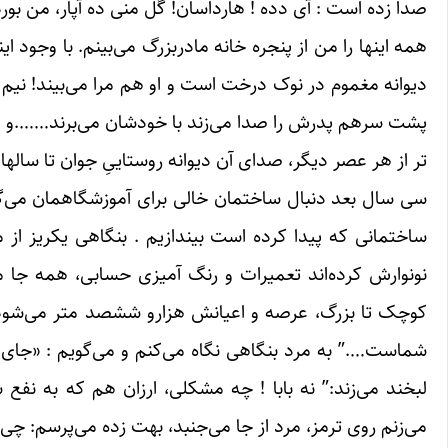
صدا زده است : آی دده ! هارداسان! گَل منی ده آپار، من بوردا 
همه اینها را من از پنجره خانه مادربزرگ می‌بینم. با وجود 
دیوانه مغموم در نوک درخت است و او هم مرا می‌بیند! نیم 
پشت سرهم پدرش را صدا می‌زند با خودشان می‌برند…….و م
تر از هر عصر دیگر، صدای آن دیوانه روستاییِ جوان تا ساله
سی سال بعد دنبال ساختمان خالی برای آموزشگاهمان می‌گرد
ساختمانی که پیدا کرده است بیندازیم . بنگاهی یکریز از 
نونوارش کرده‌اند تعمیرات و رنگ آمیزی حسابی، همه جا
کوچک تا بزرگ، عرصه و اعیانش هزارو ششصد متر می‌شود، 
شماست….” به مرد بنگاهی نگاه می‌کنم و می‌گویم : «جای ج
لبخند می‌زند:” نه بابا ! چه مشکلی، ارزان هم که به 
می‌زنم روی ترمز، مرد از جا می‌جنبد، بهت زده می‌پرسم: چی