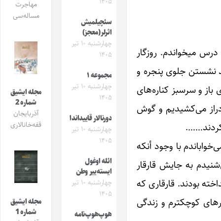
۱۴۰۵
مهاجرت
مساله‌سی
سئچیلمیش
اثرلر(معجز)
چهارشنبه ۱۰ تیر
 درس میخواندم. روزگار
۱۴۰۵
د نشستن جلوی پنجره و
مجموعه ۱
چهارشنبه ۱۰ تیر
از و سرسبز کناره‌های
مجله ایشیق
۱۴۰۵
شماره 2
دراز می‌کشیدیم و گوش
آذربایجان
دورنالار قاییداندا
قفه‌خانالاری
کردند…….
چهارشنبه ۱۰ تیر
۱۴۰۵
واباندم با وجود أنکه
ائله اوغول
شنیدم به جایش قارقار
ایسته‌ییر وطن
داخته بودند. قارقاری که
چهارشنبه ۱۰ تیر
۱۴۰۵
هرهای کوچکترم و زندگی
مجله ایشیق
شماره 1
هوپ‌هوپ‌نامه