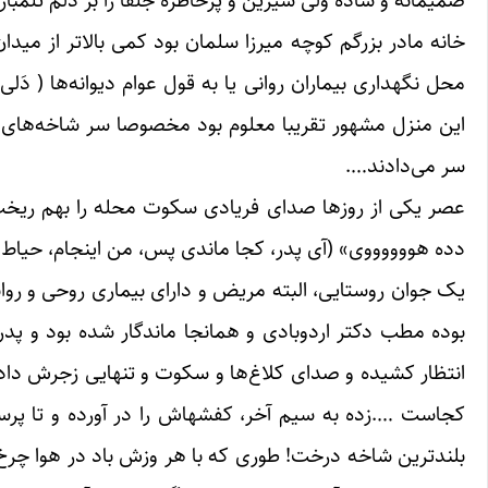
صمیمانه و ساده ولی شیرین و پرخاطره جلفا را بر دلم تلمبار
خانه مادر بزرگم کوچه میرزا سلمان بود کمی ‌بالاتر از مید
محل نگهداری بیماران روانی یا به قول عوام دیوانه‌ها ( دَل
این منزل مشهور تقریبا معلوم بود مخصوصا سر شاخه‌های ت
سر می‌دادند….
عصر یکی از روزها صدای فریادی سکوت محله را بهم ریخت: «آ
دده هووووووی» (آی پدر، کجا ماندی پس، من اینجام، حیاط د
یک جوان روستایی، البته مریض و دارای بیماری روحی و روان
بوده مطب دکتر اردوبادی و همانجا ماندگار شده بود و پدر ب
انتظار کشیده و صدای کلاغ‌ها و سکوت و تنهایی زجرش داد
کجاست ….زده به سیم آخر، کفشهاش را در آورده و تا پرستار
بلندترین شاخه درخت! طوری که با هر وزش باد در هوا چرخ ب