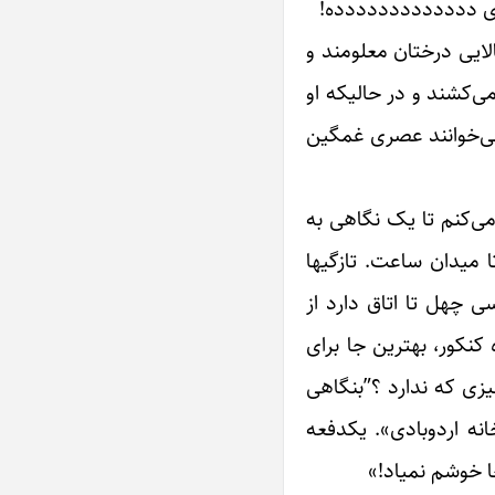
اااای ددددددددددددده!
الایی درختان معلومند و
ی‌کشند و در حالیکه او
می‌خوانند عصری غمگین
می‌کنم تا یک نگاهی به
 میدان ساعت. تازگیها
چهل تا اتاق دارد از
نکور، بهترین جا برای
زی که ندارد ؟”بنگاهی
ه اردوبادی». یکدفعه
ا خوشم نمیاد!»