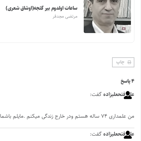
ساعات اولدوم بیر گئجه(اوشاق شعری)
مرتضی مجدفر
چاپ
۴ پاسخ
علی فتحعلیزاده
گفت:
من علمداری ۷۴ ساله هستم ودر خارج زندگی میکنم .مایلم باشما ارتباط داشته باشم
علی فتحعلیزاده
گفت: