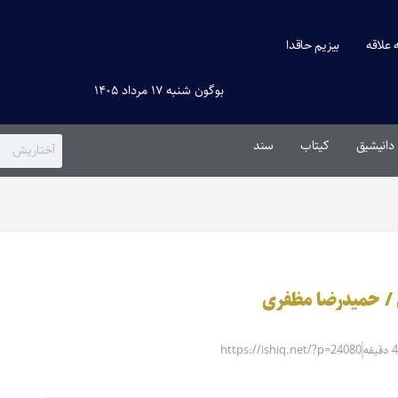
ه علاقه
بیزیم حاقدا
بوگون شنبه ۱۷ مرداد ۱۴۰۵
دانیشیق
کیتاب
سند
ی / حمیدرضا مظفری
https://ishiq.net/?p=24080