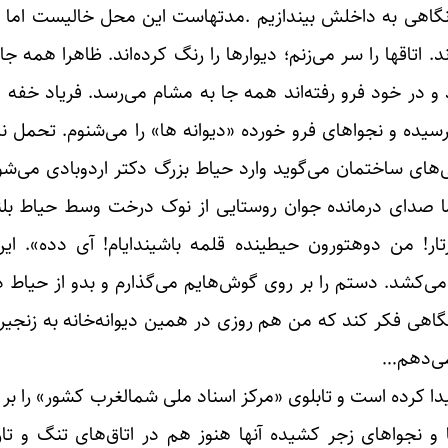
یک نگاهی به داخلش بیندازیم .مدتهاست این محل خالیست اما 
 اتاقها را سر می‌زنم؛ دیوارها را رنگ کرده‌اند. ظاهرا همه ج
د و در خود فرو رفته‌اند همه جا به مشام می‌رسد. فریاد خفه
ده و نجواهای فرو خورده «دیوانه ها» را می‌شنوم. تحمل ند
های ساختمان می‌گوید وارد حیاط بزرگ دکتر اردوبادی می‌شو
ما صدای درمانده جوان روستایی از نوک درخت وسط حیاط بلن
ر! من دوهتورون حیطینده قلمه باشیندایام! آی دده». این 
‌کشد. دستم را بر روی گوش‌هایم می‌گذارم و بدو از حیاط د
بنگاهی فکر کند که من هم روزی در همین دیوانه‌خانه به زنج
نمی‌دهم…
 کرده است و تابلوی «مرکز اسناد ملی شمالغرب کشور» را بر پی
ها و نجواهای زجر کشیده آنها هنوز هم در اتاق‌های تنگ و ت