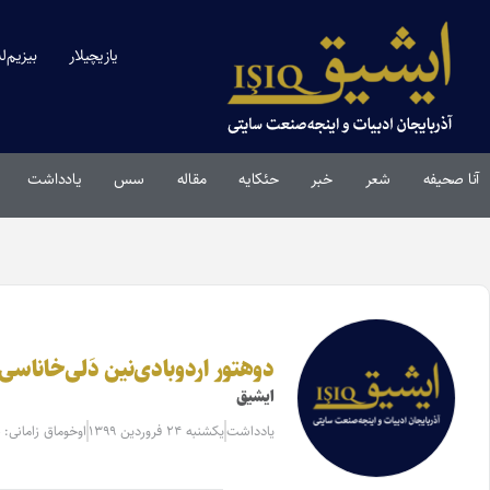
یازیچیلار
بیزیم‌ل
آنا صحیفه
شعر
خبر
حئکایه
مقاله‌
سس
یادداشت
دوهتور اردوبادی‌نین دَلی‌خاناس
ایشیق
یادداشت
یکشنبه ۲۴ فروردین ۱۳۹۹
اوخوماق زامانی: 4 دقیقه