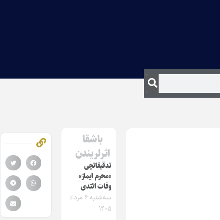
باشقا
اثرلریندن
تدقیقاتچی
«محرم ایماز»
وفات ائتدی
سه‌شنبه ۶ مرداد
۱۴۰۵