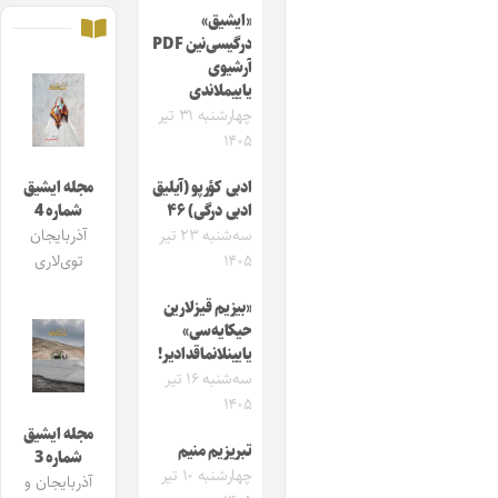
«ایشیق»
درگیسی‌نین PDF
آرشیوی
یاییملاندی
چهارشنبه ۳۱ تیر
۱۴۰۵
ادبی کؤرپو (آیلیق
مجله ایشیق
ادبی درگی) ۴۶
شماره 4
سه‌شنبه ۲۳ تیر
آذربایجان
۱۴۰۵
توی‌لاری
«بیزیم قیزلارین
حیکایه‌سی»
یایینلانماقدادیر!
سه‌شنبه ۱۶ تیر
۱۴۰۵
مجله ایشیق
تبریزیم منیم
شماره 3
چهارشنبه ۱۰ تیر
آذربایجان و