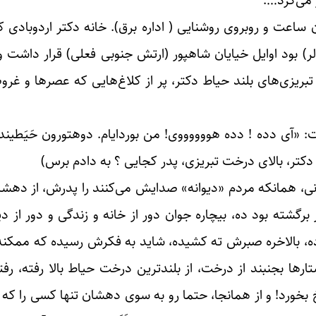
 می‌کرد….
ان ساعت و روبروی روشنایی ( اداره برق). خانه دکتر اردوبادی
ی‌لر) بود اوایل خیایان شاهپور (ارتش جنوبی فعلی) قرار داشت و
بریزی‌های بلند حیاط دکتر، پر از کلاغ‌هایی که عصرها و غ
ی دده ! دده هووووووی! من بوردایام. دوهتورون حَیَطینده، قَ
کتر، بالای درخت تبریزی، پدر کجایی ؟ به دادم برس)
ی، همانکه مردم «دیوانه» صدایش می‌کنند را پدرش، از دهشان
رگشته بود ده، بیچاره جوان دور از خانه و زندگی و دور از دی
ه، بالاخره صبرش ته کشیده، شاید به فکرش رسیده که ممکنه پ
ها بجنبند از درخت، از بلندترین درخت حیاط بالا رفته، رفته
خورد! و از همانجا، حتما رو به سوی دهشان تنها کسی را که 