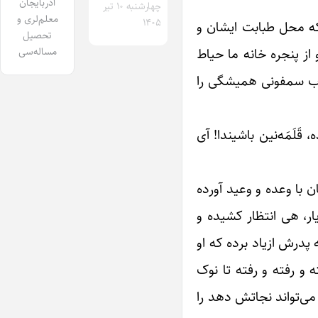
آذربایجان
چهارشنبه ۱۰ تیر
معلم‌لری و
۱۴۰۵
 که محل طبابت ایشان و
تحصیل
 از پنجره خانه ما حیاط
مساله‌سی
روب سمفونی همیشگی را
لَمَه‌نین باشیندا! آی
 با وعده و وعید آورده
ار، هی انتظار کشیده و
درش ازیاد برده که او
 و رفته و رفته تا نوک
می‌تواند نجاتش دهد را