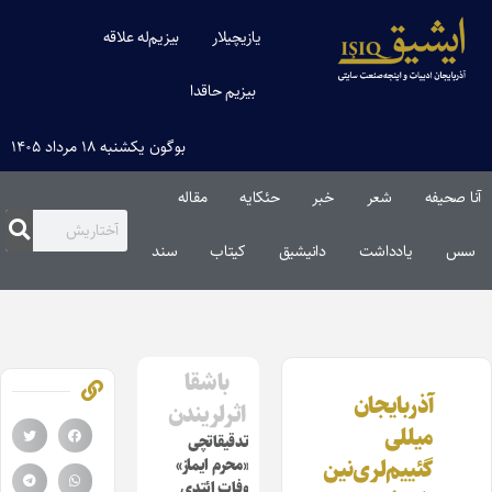
یازیچیلار
بیزیم‌له علاقه
بیزیم حاقدا
بوگون یکشنبه ۱۸ مرداد ۱۴۰۵
آنا صحیفه
شعر
خبر
حئکایه
مقاله‌
سس
یادداشت
دانیشیق
کیتاب
سند
باشقا
آذربایجان
اثرلریندن
میللی
تدقیقاتچی
گئییم‌لری‌نین
«محرم ایماز»
وفات ائتدی