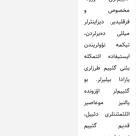
مخصوص و
فرقلیدیر. دیزاینئرلر
میللی ده‌یرلردن،
تیکمه نؤولریندن
ایستیفاده ائتمکله
یئنی گئییم طرزلری
یارادا بیلیرلر. بو
گئییم‌لر اؤزونده
یالنیز موعاصیر
ائلئمئنتلری دئییل،
قدیم گئییم