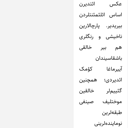
عکس ائتدیرن
اساس ائلئمئنتلردن
بیریدیر. پارچالارین
ناخیشی و رنگلری
هم بیر خالقی
باشقاسیندان
آییرماغا کؤمک
ائدیردی؛ همچنین
گئییم‌لر خالقین
موختلیف صینفی
طبقه‌لرین
نوماینده‌لرینی