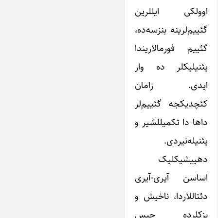
اوولکی ایللرین
گئییم‌لرینه بنزسه‌ده،
گئییم فورمالاریندا
یئنیلیکلر ده وار
ایدی. زامان
کئچدیکجه گئییم‌لر
داها دا تکمیللشیر و
یئنیله‌نیردی.
دهییشیکلیک
اساسن آیری-آیری
دئتاللاردا، ناخیش و
بزکلرده حیس