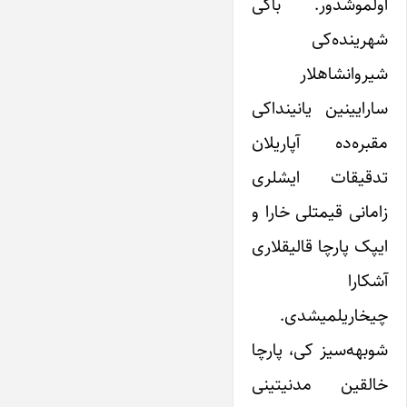
اولموشدور. باکی
شهرینده‌کی
شیروانشاهلار
سارایینین یانینداکی
مقبره‌ده آپاریلان
تدقیقات ایشلری
زامانی قیمتلی خارا و
ایپک پارچا قالیقلاری
آشکارا
چیخاریلمیشدی.
شوبهه‌سیز کی، پارچا
خالقین مدنیتینی