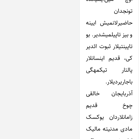
تونجدان
حاضیرلانمیش ایینه
و بیز تاپیلمیشدیر. بو
تاپینتیلار ثبوت ائدیر
کی، قدیم اینسانلار
پالتار تیکمهگی
باجاریردیلار.
آذربایجان خالقی
چوخ قدیم
زامانلاردان یوکسک
مادی مدنیته مالیک