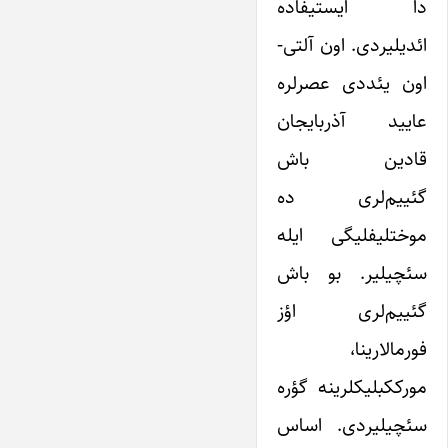
دا ایستیفاده
ائدیلیردی. اون آلتی-
اون یئددی عصرلره
عایید آذربایجان
قادین باش
گئییم‌لری ده
موختلیفلیگی ایله
سئچیلیر. بو باش
گئییم‌لری اؤز
فورمالارینا،
مورککبلیکلرینه گؤره
سئچیلیردی. اساس