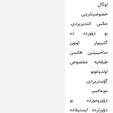
لوکال
خصوصیتلرینی
عکس ائتدیریردی.
بو دؤورده ده
گئییم‌لر اونون
صاحیبینین هانسی
طبقه‌یه مخصوص
اولدوغونو
گؤستریردی.
موعاصیر
دؤوروموزده بو
دؤورلرده ایستیفاده