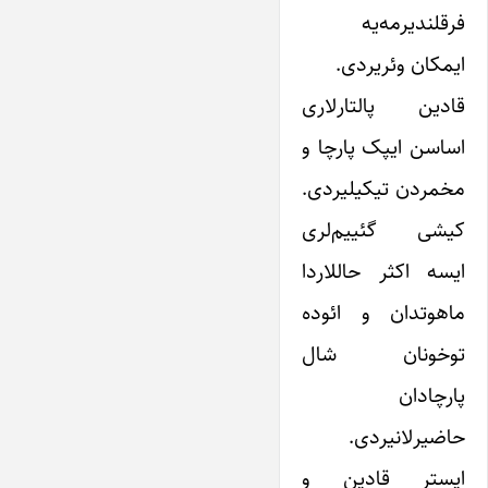
فرقلندیرمه‌یه
ایمکان وئریردی.
قادین پالتارلاری
اساسن ایپک پارچا و
مخمردن تیکیلیردی.
کیشی گئییم‌لری
ایسه اکثر حاللاردا
ماهوتدان و ائوده
توخونان شال
پارچادان
حاضیرلانیردی.
ایستر قادین و