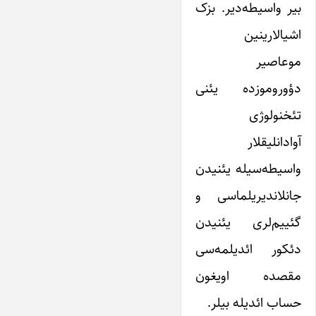
بیر واسیطه‌دیر. بزک
اشیالارینین
موعاصیر
دؤوروموزده یئنی
تئخنولوژی
آوادانلیقلار
واسیطه‌سیله یئنیدن
جانلاندیریلماسی و
گئییم‌لری یئنیدن
دئکور ائدیلمه‌سی
مقصده اویغون
حساب ائدیله بیلر.