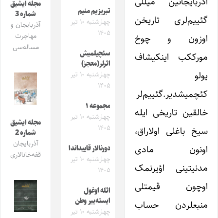
آذربایجانین میللی
مجله ایشیق
تبریزیم منیم
شماره 3
گئییم‌لری تاریخن
چهارشنبه ۱۰ تیر
آذربایجان و
۱۴۰۵
مهاجرت
اوزون و چوخ
مساله‌سی
سئچیلمیش
مورککب اینکیشاف
اثرلر(معجز)
یولو
چهارشنبه ۱۰ تیر
۱۴۰۵
کئچمیشدیر.گئییم‌لر
مجموعه ۱
خالقین تاریخی ایله
چهارشنبه ۱۰ تیر
مجله ایشیق
۱۴۰۵
سیخ باغلی اولاراق،
شماره 2
آذربایجان
اونون مادی
دورنالار قاییداندا
قفه‌خانالاری
چهارشنبه ۱۰ تیر
مدنیتینی اؤیرنمک
۱۴۰۵
اوچون قیمتلی
ائله اوغول
ایسته‌ییر وطن
منبعلردن حساب
چهارشنبه ۱۰ تیر