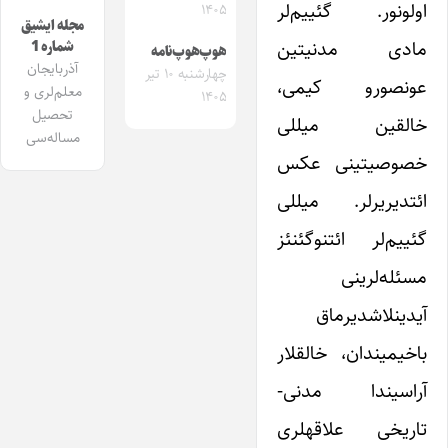
اولونور. گئییم‌لر
۱۴۰۵
مجله ایشیق
مادی مدنیتین
شماره 1
هوپ‌هوپ‌نامه
آذربایجان
چهارشنبه ۱۰ تیر
عونصورو کیمی،
معلم‌لری و
۱۴۰۵
تحصیل
خالقین میللی
مساله‌سی
خصوصیتینی عکس
ائتدیریرلر. میللی
گئییم‌لر ائتنوگئنئز
مسئله‌لرینی
آیدینلاشدیرماق
باخیمیندان، خالقلار
آراسیندا مدنی-
تاریخی علاقهلری