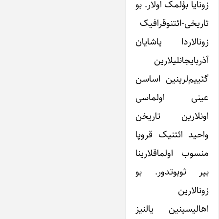
زونایا بؤلمک اولار. بو
تاریخی-ائتنوقرافیک
زونالاردا یاشایان
آذربایجانلیلارین
گئییم‌لرینین اساسن
عینی اولماسی
اونلارین تاریخن
واحید ائتنیک قروپا
منسوب اولماقلارینا
بیر ثوبوتدور. بو
زونالارین
اهالیسینین یالنیز