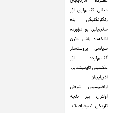
عصرده آذربایجان
میللی گئییم‌لری اؤز
رنگارنگلیگی ایله
سئچیلیر. بو دؤورده
اؤلکه‌ده باش وئرن
سیاسی پروسئسلر
گئییم‌لرده اؤز
عکسینی تاپمیشدیر.
آذربایجان
اراضیسینی شرطی
اولاراق بیر نئچه
تاریخی-ائتنوقرافیک