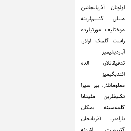
اولونان آذربایجانین
میللی گئییم‌لرینه
موختلیف موزئیلرده
راست گلمک اولار.
آپاردیغیمیز
تدقیقاتلار، الده
ائتدیگیمیز
معلوماتلار، بیر سیرا
تکلیفلرین مئیدانا
گلمه‌سینه ایمکان
یارادیر. آذربایجان
گئییم‌لری اؤزونه