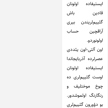
ایستیفاده اولونان
قادین باش
گئییم‌لریندن بیری
آراقچین حساب
اولونوردو.
اون آلتی-اون یئددی
عصرلرده آذربایجاندا
ایستیفاده اولونان
اوست گئییم‌لری ده
چوخ موختلیف و
رنگارنگ اولموشدور.
بو دؤورون گئییم‌لری