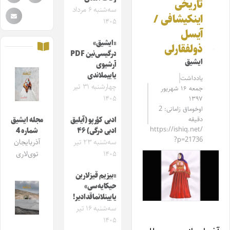
تاریخی
سه‌شنبه ۶ مرداد
اینکیشافی /
۱۴۰۵
آیسل
«ایشیق»
ذولفقارلی
درگیسی‌نین PDF
ایشیق
آرشیوی
یاییملاندی
یادداشت
چهارشنبه ۳۱ تیر
جمعه ۱۶ شهریور
۱۴۰۵
۱۳۹۷
اوخوماق زامانی: 2
دقیقه
ادبی کؤرپو (آیلیق
مجله ایشیق
https://ishiq.net/
ادبی درگی) ۴۶
شماره 4
?p=21736
سه‌شنبه ۲۳ تیر
آذربایجان
۱۴۰۵
توی‌لاری
«بیزیم قیزلارین
حیکایه‌سی»
یایینلانماقدادیر!
سه‌شنبه ۱۶ تیر
۱۴۰۵