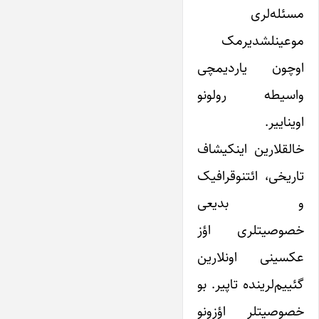
مسئله‌لری
موعینلشدیرمک
اوچون یاردیمچی
واسیطه رولونو
اویناییر.
خالقلارین اینکیشاف
تاریخی، ائتنوقرافیک
و بدیعی
خصوصیتلری اؤز
عکسینی اونلارین
گئییم‌لرینده تاپیر. بو
خصوصیتلر اؤزونو