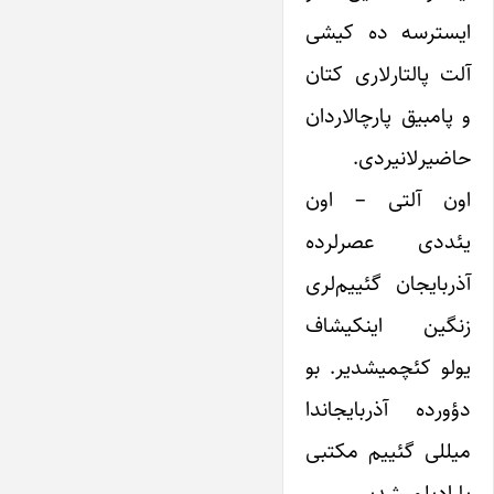
ایسترسه ده کیشی
آلت پالتارلاری کتان
و پامبیق پارچالاردان
حاضیرلانیردی.
اون آلتی – اون
یئددی عصرلرده
آذربایجان گئییم‌لری
زنگین اینکیشاف
یولو کئچمیشدیر. بو
دؤورده آذربایجاندا
میللی گئییم مکتبی
یارادیلمیشدیر.