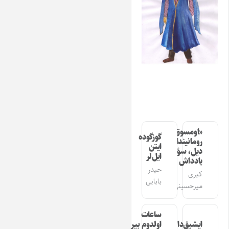
«اومسوق»
گوزگوده
رومانیندا
ایتن
دیل، سؤز،
ایل‌لر
یادداش
حیدر
کبری
بابایی
میرحسینی
ساعات
ایشیق‌دان
اولدوم بیر