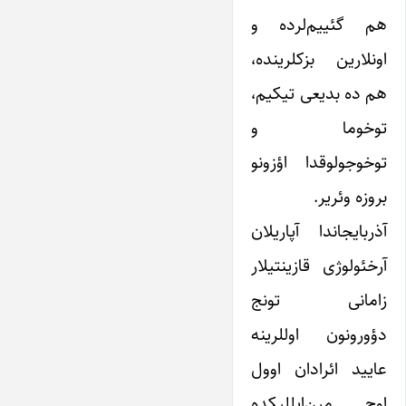
هم گئییم‌لرده و
اونلارین بزکلرینده،
هم ده بدیعی تیکیم،
توخوما و
توخوجولوقدا اؤزونو
بروزه وئریر.
آذربایجاندا آپاریلان
آرخئولوژی قازینتیلار
زامانی تونج
دؤورونون اوللرینه
عایید ائرادان اوول
اوچ مین‌ایللیکده