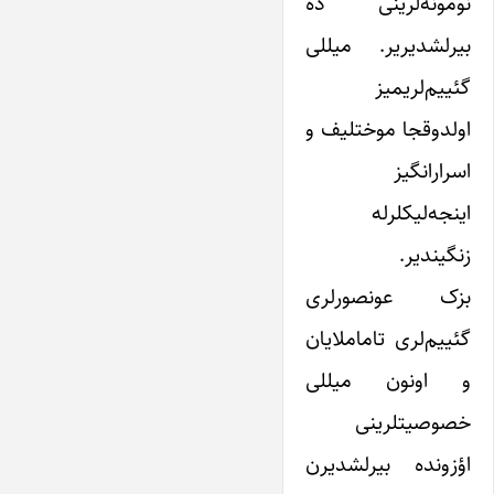
نومونه‌لرینی ده
بیرلشدیریر. میللی
گئییم‌لریمیز
اولدوقجا موختلیف و
اسرارانگیز
اینجه‌لیکلرله
زنگیندیر.
بزک عونصورلری
گئییم‌لری تاماملایان
و اونون میللی
خصوصیتلرینی
اؤزونده بیرلشدیرن