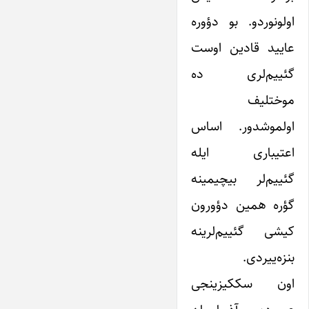
اولونوردو. بو دؤوره
عایید قادین اوست
گئییم‌لری ده
موختلیف
اولموشدور. اساس
اعتیباری ایله
گئییم‌لر بیچیمینه
گؤره همین دؤورون
کیشی گئییم‌لرینه
بنزه‌ییردی.
اون سککیزینجی