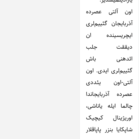
اون آلتی عصرده
آذربایجان گئییم‌لری
ایچریسینده ان
دیققت جلب
ائدهنی باش
گئییم‌لری ایدی. اون
آلتی-اون یئددی
عصرده آذربایجاندا
چالما ایله یاناشی،
اوریژینال کیچیک
شاپکایا بنزر پاپاقلار