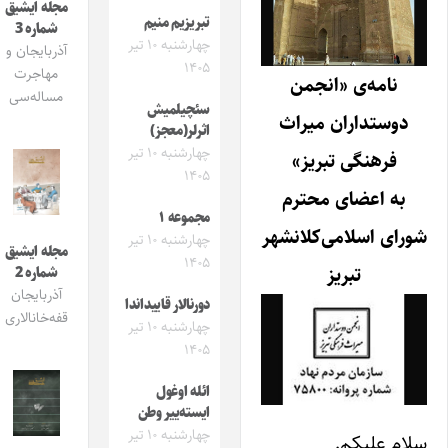
مجله ایشیق
تبریزیم منیم
شماره 3
چهارشنبه ۱۰ تیر
آذربایجان و
۱۴۰۵
مهاجرت
نامه‌ی «انجمن
مساله‌سی
سئچیلمیش
دوستداران میراث
اثرلر(معجز)
چهارشنبه ۱۰ تیر
فرهنگی تبریز»
۱۴۰۵
به اعضای محترم
مجموعه ۱
شورای اسلامی‌کلانشهر
چهارشنبه ۱۰ تیر
مجله ایشیق
۱۴۰۵
تبریز
شماره 2
آذربایجان
دورنالار قاییداندا
قفه‌خانالاری
چهارشنبه ۱۰ تیر
۱۴۰۵
ائله اوغول
ایسته‌ییر وطن
چهارشنبه ۱۰ تیر
سلام علیکم.