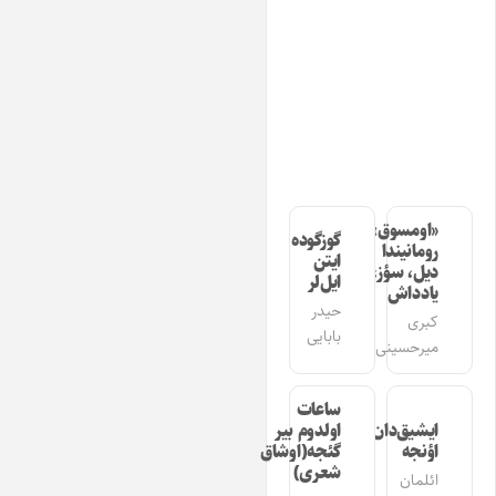
«اومسوق»
گوزگوده
رومانیندا
ایتن
دیل، سؤز،
ایل‌لر
یادداش
حیدر
کبری
بابایی
میرحسینی
ساعات
ایشیق‌دان
اولدوم بیر
اؤنجه
گئجه(اوشاق
شعری)
ائلمان