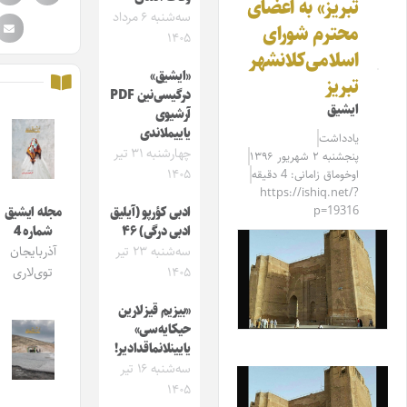
تبریز» به اعضای
سه‌شنبه ۶ مرداد
محترم شورای
۱۴۰۵
اسلامی‌کلانشهر
«ایشیق»
تبریز
درگیسی‌نین PDF
ایشیق
آرشیوی
یاییملاندی
یادداشت
چهارشنبه ۳۱ تیر
پنجشنبه ۲ شهریور ۱۳۹۶
۱۴۰۵
اوخوماق زامانی: 4 دقیقه
https://ishiq.net/?
p=19316
ادبی کؤرپو (آیلیق
مجله ایشیق
ادبی درگی) ۴۶
شماره 4
سه‌شنبه ۲۳ تیر
آذربایجان
۱۴۰۵
توی‌لاری
«بیزیم قیزلارین
حیکایه‌سی»
یایینلانماقدادیر!
سه‌شنبه ۱۶ تیر
۱۴۰۵