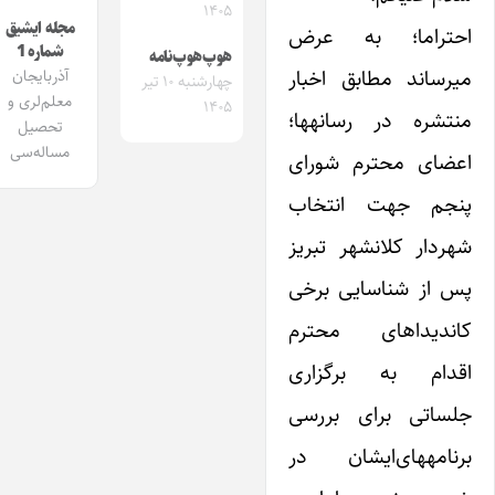
۱۴۰۵
مجله ایشیق
احتراما؛ به عرض
شماره 1
هوپ‌هوپ‌نامه
میرساند مطابق اخبار
آذربایجان
چهارشنبه ۱۰ تیر
معلم‌لری و
۱۴۰۵
منتشره در رسانهها؛
تحصیل
مساله‌سی
اعضای محترم شورای
پنجم جهت انتخاب
شهردار کلانشهر تبریز
پس از شناسایی برخی
کاندیداهای محترم
اقدام به برگزاری
جلساتی برای بررسی
برنامههای‌ایشان در