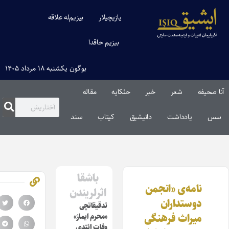
یازیچیلار
بیزیم‌له علاقه
بیزیم حاقدا
بوگون یکشنبه ۱۸ مرداد ۱۴۰۵
ا صحیفه
شعر
خبر
حئکایه
مقاله‌
س
یادداشت
دانیشیق
کیتاب
سند
باشقا
نامه‌ی «انجمن
اثرلریندن
دوستداران
تدقیقاتچی
میراث فرهنگی
«محرم ایماز»
وفات ائتدی