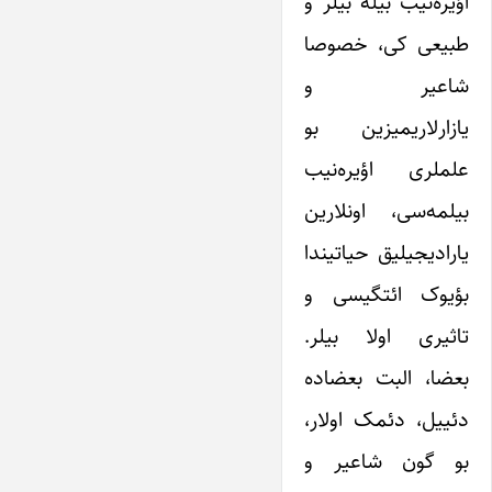
اؤیره‌نیب بیله بیلر و
طبیعی کی، خصوصا
شاعیر و
یازارلاریمیزین بو
علملری اؤیره‌نیب
بیلمه‌سی، اونلارین
یارادیجیلیق حیاتیندا
بؤیوک ائتگیسی و
تاثیری اولا بیلر.
بعضا، البت بعضا‌ده
دئییل، دئمک اولار،
بو گون شاعیر و