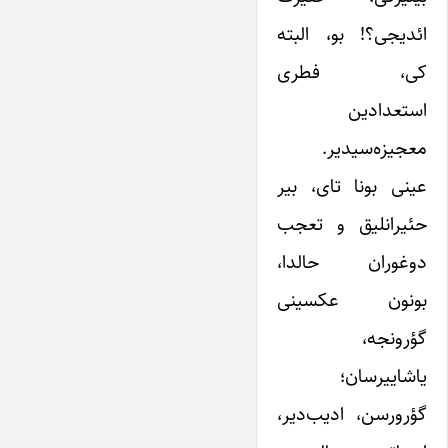
ائدیجی؟! بو، البته
کی، فطری
استعدادین
معجیزه‌سیدیر.
عینی بونا تای، بیر
حئیرانلیق و تعجب
دوغوران حالدا،
بونون عکسینی
گؤرونجه،
یاشاییرسان؛
گؤرورسن، ادیب‌دیر،