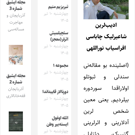
مجله ایشیق
تبریزیم منیم
شماره 3
چهارشنبه ۱۰ تیر
آذربایجان و
۱۴۰۵
مهاجرت
ادیب
لرین
مساله‌سی
سئچیلمیش
شاعیرلیک چاباسی
اثرلر(معجز)
چهارشنبه ۱۰ تیر
افراسیاب نوراللهی
۱۴۰۵
(اصلینده بو مقاله‌نی
مجموعه ۱
چهارشنبه ۱۰ تیر
سندلی و ثبوتلو
مجله ایشیق
۱۴۰۵
شماره 2
اولاراقدا سوردوره
آذربایجان
دورنالار قاییداندا
قفه‌خانالاری
بیلردیم, یعنی معین
چهارشنبه ۱۰ تیر
۱۴۰۵
شخص لرین
ائله اوغول
آدلارینی و اثرلرینی
ایسته‌ییر وطن
چهارشنبه ۱۰ تیر
گتیررک، دئتایلی