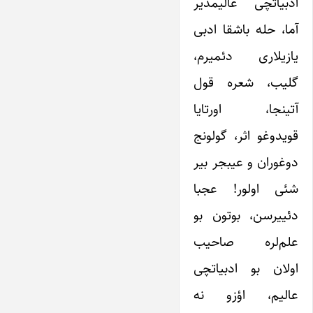
ادبیاتچی عالیمدیر
آما، حله باشقا ادبی
یازیلاری دئمیرم،
گلیب، شعره قول
آتینجا، اورتایا
قویدوغو اثر، گولونج
دوغوران و عیبجر بیر
شئی اولور! عجبا
دئییرسن، بوتون بو
علم‌لره صاحیب
اولان بو ادبیاتچی
عالیم، اؤزو نه