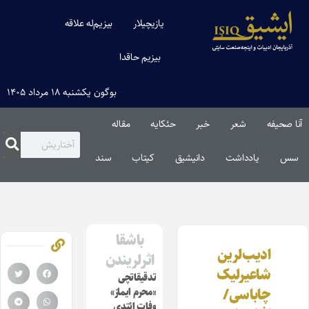
یازیچیلار
بیزیم‌له علاقه
بیزیم حاقدا
بوگون یکشنبه ۱۸ مرداد ۱۴۰۵
آنا صحیفه
شعر
خبر
حئکایه
مقاله‌
سس
یادداشت
دانیشیق
کیتاب
سند
باشقا
ادیب‌لرین
اثرلریندن
شاعیرلیک
تدقیقاتچی
چاباسی/
«محرم ایماز»
وفات ائتدی