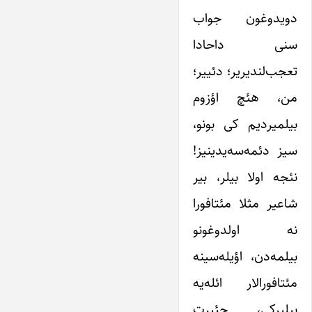
دویدوغون جواب
سنی داحادا
تعجب‌لندیریر؛ دئییر؛
من، هئچ اؤزوم
بیلمیردیم کی بونو،
سیز دئمه‌سه‌یدینیز!
نئجه اولا بیلر، بیر
شاعیر مثلا مئتافورا
نه اولدوغونو
بیلمه‌دن، اؤیله‌سینه
مئتافورالار ائله‌یه
بیلیرکی، حئیرت