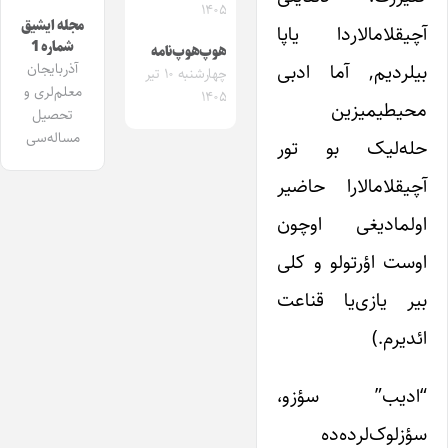
۱۴۰۵
مجله ایشیق
آچیقلامالاردا یاپا
شماره 1
هوپ‌هوپ‌نامه
بیلردیم, آما ادبی
آذربایجان
چهارشنبه ۱۰ تیر
معلم‌لری و
۱۴۰۵
محیطیمیزین
تحصیل
مساله‌سی
حله‌لیک بو تور
آچیقلامالارا حاضیر
اولمادیغی اوچون
اوست اؤرتولو و کلی
بیر یازی‌یا قناعت
ائدیرم.)
“ادیب” سؤزو،
سؤزلوک‌لرده‌ده