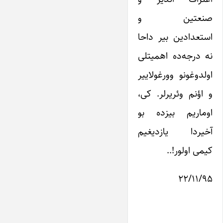
صنعتین و
استعدادین بیر داحا
نه درجه‌ده اهمیتلی
اولدوغونو وورغولاییر
و اؤنم وئریرلر. کی،
اوماریم بیزده بو
آخیردا یازدیغیم
کیمی اولور!..
۲۲/۱۱/۹۵