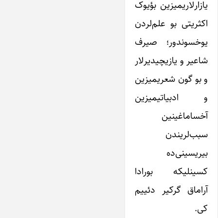
یازارلاریمیزین بؤیوک
اکثریتی بو علم‌لردن
یوخسوندور؛ صیرف
شاعیر و یازیچیدیرلار
و بو گون شعریمیزین
و ادبیاتیمیزین
آخساماغینین
سبب‌لریندن
بیریسینی‌ده
کسینلیکه بورادا
آراماق گرکیر دئییم
کی.