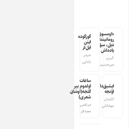
«اومسوق»
گوزگوده
رومانیندا
ایتن
دیل، سؤز،
ایل‌لر
یادداش
حیدر
کبری
بابایی
میرحسینی
ساعات
ایشیق‌دان
اولدوم بیر
اؤنجه
گئجه(اوشاق
شعری)
ائلمان
مرتضی
موغانلی
مجدفر