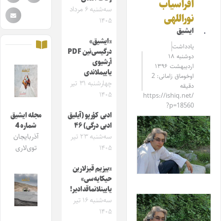
افراسیاب
سه‌شنبه ۶ مرداد
نوراللهی
۱۴۰۵
ایشیق
«ایشیق»
یادداشت
درگیسی‌نین PDF
دوشنبه ۱۸
آرشیوی
اردیبهشت ۱۳۹۶
یاییملاندی
اوخوماق زامانی: 2
چهارشنبه ۳۱ تیر
دقیقه
۱۴۰۵
https://ishiq.net/
?p=18560
ادبی کؤرپو (آیلیق
مجله ایشیق
ادبی درگی) ۴۶
شماره 4
سه‌شنبه ۲۳ تیر
آذربایجان
۱۴۰۵
توی‌لاری
«بیزیم قیزلارین
حیکایه‌سی»
یایینلانماقدادیر!
سه‌شنبه ۱۶ تیر
۱۴۰۵