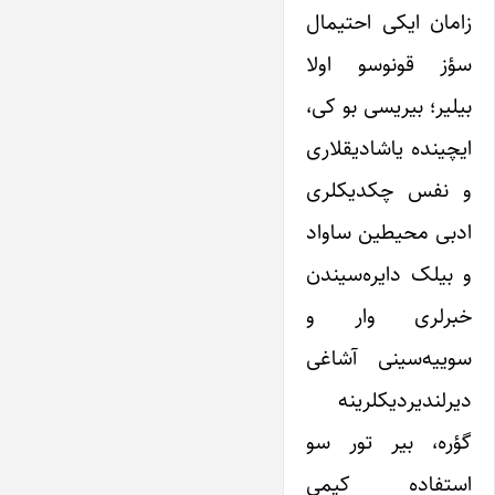
زامان ایکی احتیمال
سؤز قونوسو اولا
بیلیر؛ بیریسی بو کی،
ایچینده یاشادیقلاری
و نفس چکدیکلری
ادبی محیطین ساواد
و بیلک دایره‌سیندن
خبرلری وار و
سوییه‌سینی آشاغی
دیرلندیردیکلرینه
گؤره، بیر تور سو
استفاده کیمی