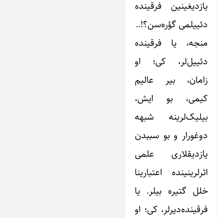
یازدیغینین فرقینده
دئییلمی گؤره‌سن؟!..
منجه، یا فرقینده
دئییل‌لر، کی؛ او
زامان، بیر عالیم
کیمی، بو ایش،
بیلیک‌لرینه شبهه
دوغورار و بو سببدن
یازدیقلاری علمی
اثرلرینینده اعتبارینا
خلل گتیره بیلر. یا
فرقینده‌دیرلر، کی؛ او