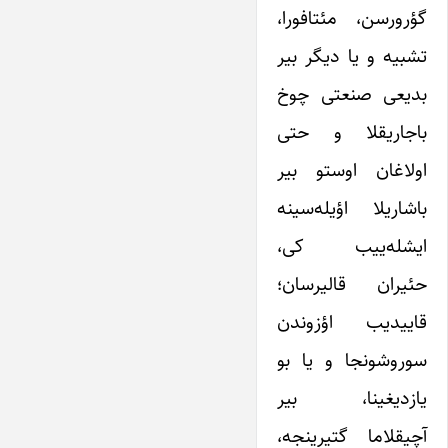
گؤرورسن، مئتافورا،
تشبیه و یا دیگر بیر
بدیعی صنعتی چوخ
باجاریقلا و حتی
اولاغان اوستو بیر
باشاریلا اؤیله‌سینه
ایشله‌ییب کی،
حئیران قالیرسان؛
قاییدیب اؤزوندن
سوروشونجا و یا بو
یازدیغینا، بیر
آچیقلاما گتیرینجه،