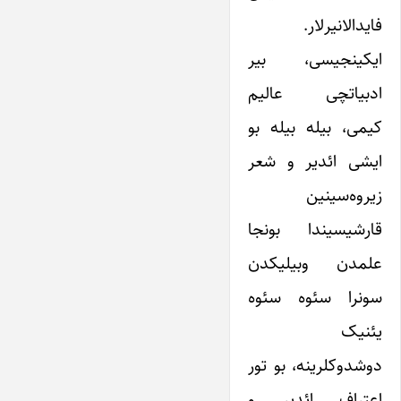
فایدالانیرلار.
ایکینجیسی، بیر
ادبیاتچی عالیم
کیمی، بیله بیله بو
ایشی ائدیر و شعر
زیروه‌سینین
قارشیسیندا بونجا
علمدن وبیلیکدن
سونرا سئوه سئوه
یئنیک
دوشدوکلرینه، بو تور
اعتراف ائدیر و