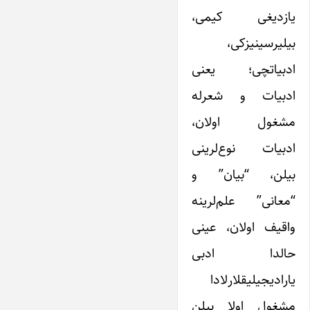
یازدیغی کیمی،
بیلیرسینیزکی،
ادبیاتچی؛ یعنی
ادبیات و شعرله
مشغول اولان،
ادبیات نوع‌لرینی
بیلن، “بیان” و
“معانی” علم‌لرینه
واقیف اولان، عینی
حالدا ادبی
یارادیجیلیقلارلادا
مشغول اولا بیلن