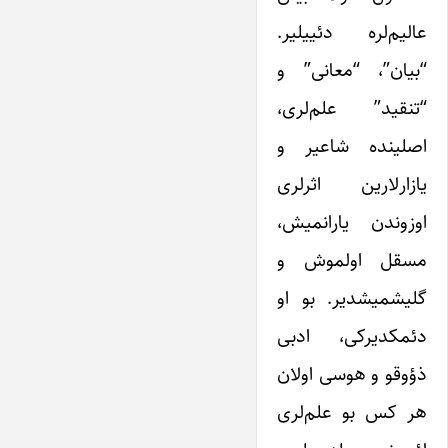
عالیم‌لره دئییلیر.
“بیان”، “معانی” و
“تنقید” علم‌لری،
اصلینده شاعیر و
یازارلارین اثرلری
اوزوندن یارانمیش،
مسقل اولموش و
گلیشمیشدیر. بو او
دئمکدیرکی، ادبی
ذؤوقو و هوسی اولان
هر کس بو علم‌لری