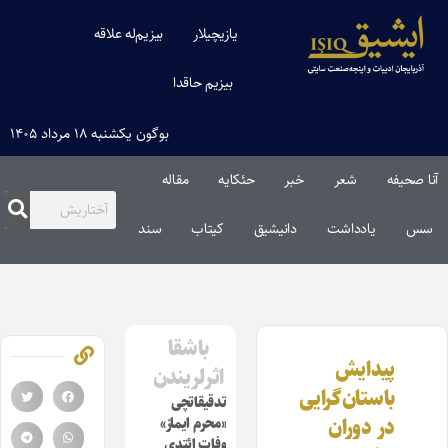
یازیچیلار
بیزیم‌له علاقه
بیزیم حاقدا
بوگون یکشنبه ۱۸ مرداد ۱۴۰۵
آنا صحیفه
شعر
خبر
حئکایه
مقاله‌
سس
یادداشت
دانیشیق
کیتاب
سند
باشقا
پیدایش
اثرلریندن
باستان‌گرایی
تدقیقاتچی
در دوران
«محرم ایماز»
وفات ائتدی