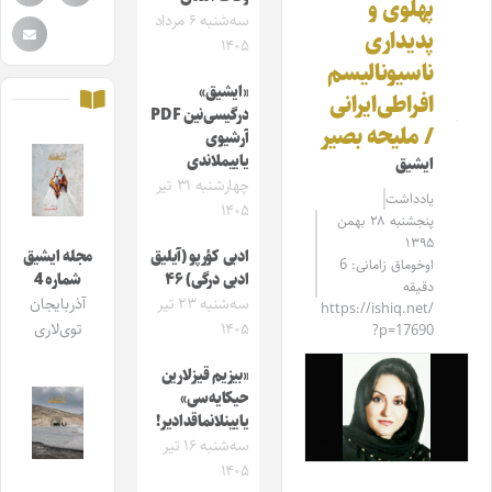
پهلوی و
سه‌شنبه ۶ مرداد
پدیداری
۱۴۰۵
ناسیونالیسم
«ایشیق»
افراطی‌ایرانی
درگیسی‌نین PDF
/ ملیحه بصیر
آرشیوی
یاییملاندی
ایشیق
چهارشنبه ۳۱ تیر
یادداشت
۱۴۰۵
پنجشنبه ۲۸ بهمن
۱۳۹۵
ادبی کؤرپو (آیلیق
مجله ایشیق
اوخوماق زامانی: 6
ادبی درگی) ۴۶
شماره 4
دقیقه
سه‌شنبه ۲۳ تیر
آذربایجان
https://ishiq.net/
۱۴۰۵
توی‌لاری
?p=17690
«بیزیم قیزلارین
حیکایه‌سی»
یایینلانماقدادیر!
سه‌شنبه ۱۶ تیر
۱۴۰۵