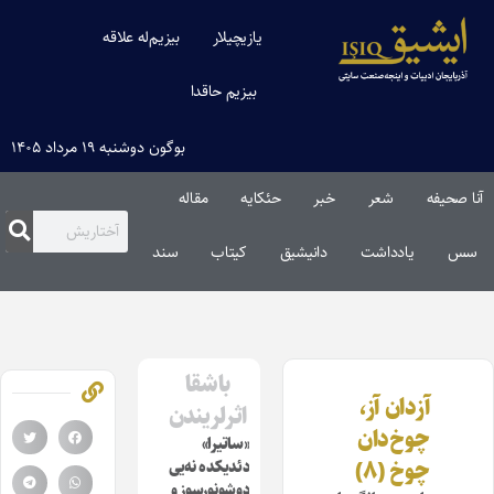
یازیچیلار
بیزیم‌له علاقه
بیزیم حاقدا
بوگون دوشنبه ۱۹ مرداد ۱۴۰۵
آنا صحیفه
شعر
خبر
حئکایه
مقاله‌
سس
یادداشت
دانیشیق
کیتاب
سند
باشقا
آزدان آز،
اثرلریندن
چوخ‌دان
«ساتیرا»
چوخ (۸)
دئدیکده نه‌یی
دوشونورسوز و