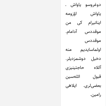
دوغروسو یاواش ـ
یاواش اؤزومه
اینانیرام کی من
موقددس آدامام.
موقددس
اولماسایدیم منه
دخیل دوشمزدیلر.
آللاه حاجتینیزی
قبول ائله‌سین
بعضی‌لری. ایلاهی
رامین.