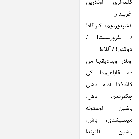
کلمه‌لری اونلارین
آغزیندان
ائشیدیردیم: کاراگاه!
/ تئروریست! /
دوکتور! / آللاه!
اونلار اوینادیقجا من
ده قاباغیمدا کی
کاغاذدا آدام باشی
چکیردیم. باش،
باشین اوستونه
مینمیشدی، باش،
باشین آلتیندا