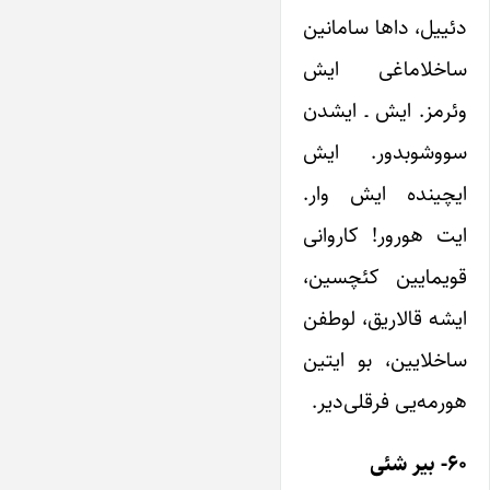
دئییل، داها سامانین
ساخلاماغی ایش
وئرمز. ایش ـ ایشدن
سووشوبدور. ایش
ایچینده ایش وار.
ایت هورور! کاروانی
قویمایین کئچسین،
ایشه قالاریق، لوطفن
ساخلایین، بو ایتین
هورمه‌یی فرقلی‌دیر.
۶۰- بیر شئی