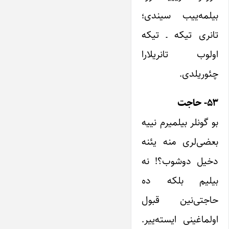
بیلمه‌ییب سیندی؛
تانری تیکه ـ تیکه
اولوب تانریلارا
چئوریلدی.
۵۳- حاجت
بو گونلر بیلمیرم نییه
بعضی‌لری منه یئنه
دخیل دوشوب؟! نه
بیلیم بلکه ده
حاجتی‌نین قبول
اولماغینی ایسته‌ییر.