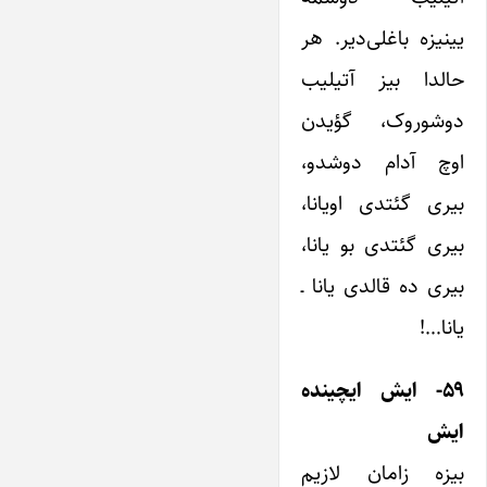
یینیزه باغلی‌دیر. هر
حالدا بیز آتیلیب
دوشوروک، گؤیدن
اوچ آدام دوشدو،
بیری گئتدی اویانا،
بیری گئتدی بو یانا،
بیری ده قالدی یانا ـ
یانا…!
۵۹- ایش ایچینده
ایش
بیزه زامان لازیم