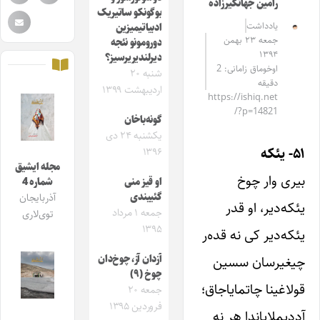
رامین جهانگیرزاده
بوگونکو ساتیریک
یادداشت
ادبیاتیمیزین
جمعه ۲۳ بهمن
دورومونو نئجه
۱۳۹۴
دیرلندیریرسیز؟
اوخوماق زامانی: 2
شنبه ۲۰
دقیقه
اردیبهشت ۱۳۹۹
https://ishiq.net
/?p=14821
گونه‌باخان
یکشنبه ۲۴ دی
۵۱- یئکه
۱۳۹۶
مجله ایشیق
بیری وار چوخ
او قیز منی
شماره 4
گئییندی
آذربایجان
یئکه‌دیر، او قدر
جمعه ۱ مرداد
توی‌لاری
۱۳۹۵
یئکه‌دیر کی نه قده‌ر
چیغیرسان سسین
آزدان آز، چوخ‌دان
چوخ (۹)
قولاغینا چاتمایاجاق؛
جمعه ۲۰
فروردین ۱۳۹۵
آددیملایاندا هر نه