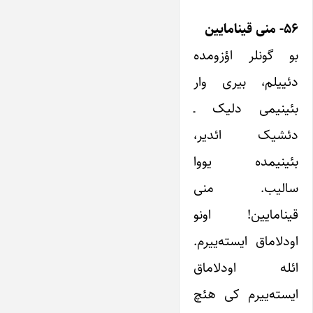
۵۶- منی قینامایین
بو گونلر اؤزومده
دئییلم، بیری وار
بئینیمی دلیک ـ
دئشیک ائدیر،
بئینیمده یووا
سالیب. منی
قینامایین! اونو
اودلاماق ایسته‌ییرم.
ائله اودلاماق
ایسته‌ییرم کی هئچ