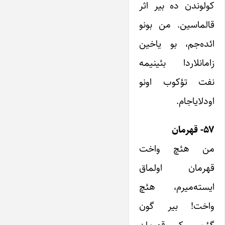
کولوندن ده بیر اثر
قالماسین. من بونو
ائده‌جم، بو یاخین
زامانلاردا بئینیمه
نفت تؤکوب اونو
اودلایاجام.
۵۷- قهرمان
من هئچ واخت
قهرمان اولماق
ایسته‌میرم، هئچ
واخت! بیر گون