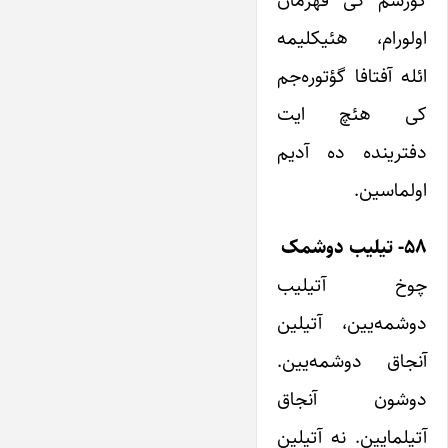
گؤرسم کی قهرمان
اولورام، هئیکلیمه
ائله آفتافا گؤتوره‌جم
کی هئچ ایت
دفترینده ده آدیم
اولماسین.
۵۸- تیلیب دوشمک
چوخ آتیلیب
دوشمه‌یین، آتیلین
آنجاق دوشمه‌یین.
دوشون آنجاق
آتیلمایین. نه آتیلین