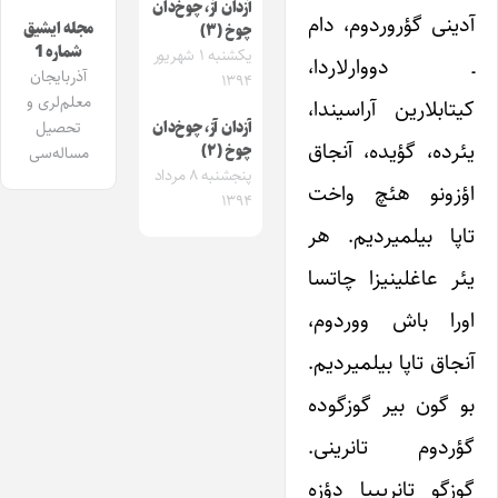
آزدان آز، چوخ‌دان
آدینی گؤروردوم، دام
مجله ایشیق
چوخ (۳)
شماره 1
یکشنبه ۱ شهریور
ـ دووارلاردا،
آذربایجان
۱۳۹۴
معلم‌لری و
کیتابلارین آراسیندا،
تحصیل
آزدان آز، چوخ‌دان
یئرده، گؤیده، آنجاق
چوخ (۲)
مساله‌سی
پنجشنبه ۸ مرداد
اؤزونو هئچ واخت
۱۳۹۴
تاپا بیلمیردیم. هر
یئر عاغلینیزا چاتسا
اورا باش ووردوم،
آنجاق تاپا بیلمیردیم.
بو گون بیر گوزگوده
گؤردوم تانرینی.
گوزگو تانریییا دؤزه