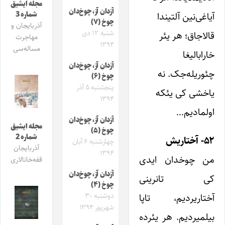
مجله ایشیق
آزدان آز، چوخ‌دان
شماره 3
آیاغی‌نین آلتیندا
چوخ (۷)
آذربایجان و
شنبه ۱۲ دی
قالاجاق؛ هر یئر
مهاجرت
۱۳۹۴
مساله‌سی
خارابالیغا
آزدان آز، چوخ‌دان
چئوریله‌جک. نه
چوخ (۶)
پنجشنبه ۵ آذر
یاخشی کی یئکه
۱۳۹۴
اولمادیم…
آزدان آز، چوخ‌دان
مجله ایشیق
چوخ (۵)
شماره 2
۵۲- آختاریش
چهارشنبه ۶ آبان
آذربایجان
۱۳۹۴
من چوخدان ایدی
قفه‌خانالاری
آزدان آز، چوخ‌دان
کی تانرینی
چوخ (۴)
دوشنبه ۳۰
آختاریردیم، تاپا
شهریور ۱۳۹۴
بیلمیردیم. هر یئرده