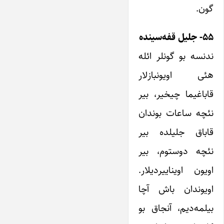
گون.
۵۵- جلیل قفه‌سینده
ندنسه بو گونلر ائله
هئی اویونبازلار
قاباغیما چیخیر، بیر
نئچه ساعات بوندان
قاباق جلیلده بیر
نئچه دوستوم، بیر
اویون اویناییردیلار.
اویوندان باش آچا
بیلمه‌دیم، آنجاق بو