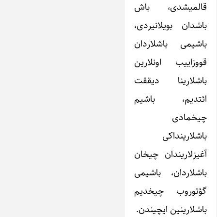
قالمیشدی، باش
باشدان بویلانیردی،
باشیمی باشلاردان
قووزاییب اونلارین
باشلارینا دیققت
ائتدیم، باشیم
چیخمادی
باشلارینداکی
آغیزلاریندان چیخان
باشلاردان، باشیمی
گؤتوروب چیخدیم
باشلارینین ایچیندن.