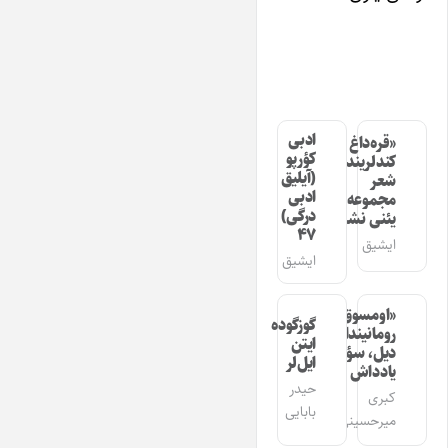
ادبی
«قره‌داغ
کؤرپو
کندلرینده»
(آیلیق
شعر
ادبی
مجموعه‌سینین
درگی)
یئنی نشری
۴۷
ایشیق
ایشیق
«اومسوق»
گوزگوده
رومانیندا
ایتن
دیل، سؤز،
ایل‌لر
یادداش
حیدر
کبری
بابایی
میرحسینی