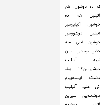
نه ده دوشون، هم
آتیلین هم ده
دوشون. آتیلیرسیز
آتیلین، دوشورسوز
دوشون آخی منه
دئین یوخدور ـ سن
نییه آتیلیب
دوشورسن؟!! بونو
دئمک ایسته‌ییرم
کی منیم آتیلیب
دوشمه‌ییم سیزین
آتیلیب دوشمه