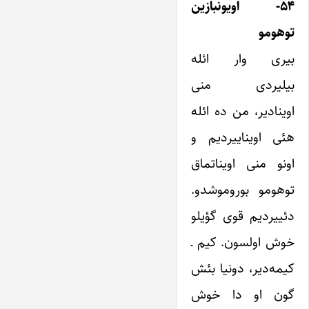
۵۴- اویونبازین
توهومو
بیری وار ائله
بیلیردی منی
اوینادیر، من ده ائله
هئی اویناییردیم و
اونو منی اویناتماق
توهومو بوروموشدو.
دئییردیم قوی گؤیلو
خوش اولسون. کیم ـ
کیمه‌دیر، دونیا بئش
گون او دا خوش