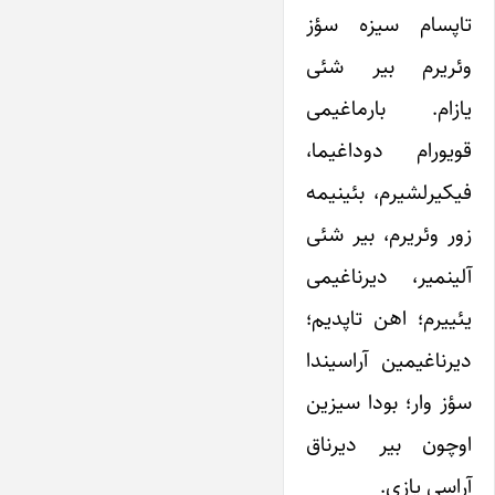
تاپسام سیزه سؤز
وئریرم بیر شئی
یازام. بارماغیمی
قویورام دوداغیما،
فیکیرلشیرم، بئینیمه
زور وئریرم، بیر شئی
آلینمیر، دیرناغیمی
یئییرم؛ اهن تاپدیم؛
دیرناغیمین آراسیندا
سؤز وار؛ بودا سیزین
اوچون بیر دیرناق
آراسی یازی.