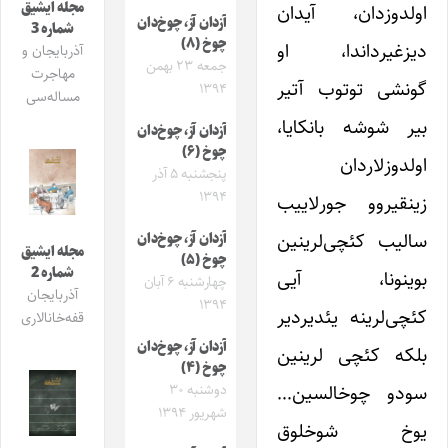
مجله ایشیق
اولدوزدان، آیدان
آزدان آز، چوخ‌دان
شماره 3
چوخ (۸)
دیزغیرداندا، او
آذربایجان و
جمعه ۲۳ بهمن
مهاجرت
گونشی توتوب آتیر
۱۳۹۴
مساله‌سی
بیر شوشه بانکایا،
آزدان آز، چوخ‌دان
چوخ (۶)
اولدوزلاردان
پنجشنبه ۵ آذر
۱۳۹۴
زینقیروو جورلاییب
سالیب کئچی‌لرینین
آزدان آز، چوخ‌دان
مجله ایشیق
چوخ (۵)
شماره 2
بوینونا، آیی
چهارشنبه ۶ آبان
آذربایجان
۱۳۹۴
کئچی‌لرینه یئدیردیر
قفه‌خانالاری
آزدان آز، چوخ‌دان
بلکه کئچی لرینین
چوخ (۴)
سودو چوخالسین…
دوشنبه ۳۰
شهریور ۱۳۹۴
یوخ شوخلوق