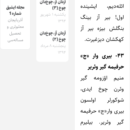
آزدان آز، چوخ‌دان
ائله‌دیم، ایشینده
مجله ایشیق
چوخ (۳)
شماره 1
یکشنبه ۱ شهریور
اول! بیر آز بینگ
آذربایجان
۱۳۹۴
معلم‌لری و
بنگلش بیزه بیر آز
تحصیل
آزدان آز، چوخ‌دان
کهکشان دیزغیرت.
چوخ (۲)
مساله‌سی
پنجشنبه ۸ مرداد
۱۳۹۴
۴۳- بیری وار «ج»
حرفیمه گیر وئریر
منیم اؤزومه گیر
وئرن چوخ ایدی،
شوکورلر اولسون
بیری وار«ج» حرفیمه
گیر وئریر. بیلیرم