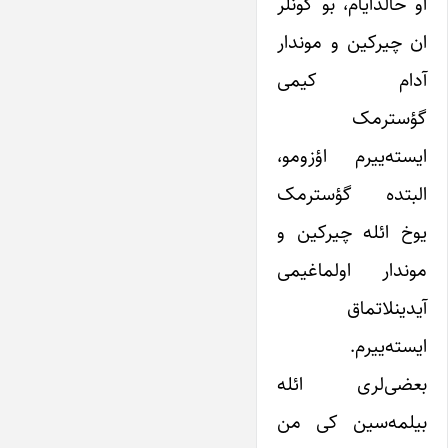
او حالدایام، بو گونلر
ان چیرکین و موندار
آدام کیمی
گؤسترمک
ایسته‌ییرم اؤزومو،
البتده گؤسترمک
یوخ ائله چیرکین و
موندار اولماغیمی
آیدینلاتماق
ایسته‌ییرم.
بعضی‌لری ائله
بیلمه‌سین کی من