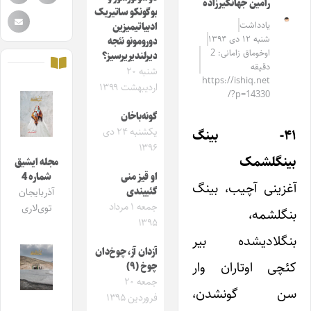
رامین جهانگیرزاده
بوگونکو ساتیریک
یادداشت
ادبیاتیمیزین
شنبه ۱۲ دی ۱۳۹۴
دورومونو نئجه
اوخوماق زامانی: 2
دیرلندیریرسیز؟
دقیقه
شنبه ۲۰
https://ishiq.net
اردیبهشت ۱۳۹۹
/?p=14330
گونه‌باخان
یکشنبه ۲۴ دی
۴۱- بینگ
۱۳۹۶
بینگلشمک
مجله ایشیق
او قیز منی
شماره 4
آغزینی آچیب، بینگ
گئییندی
آذربایجان
جمعه ۱ مرداد
توی‌لاری
بنگلشمه،
۱۳۹۵
بنگلادیشده بیر
آزدان آز، چوخ‌دان
کئچی اوتاران وار
چوخ (۹)
جمعه ۲۰
سن گونشدن،
فروردین ۱۳۹۵