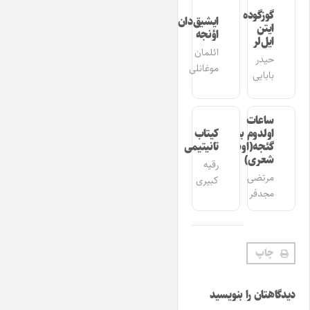
گوزگوده
ایشیق‌دان
ایتن
اؤنجه
ایل‌لر
ائلمان
حیدر
موغانلی
بابایی
ساعات
اولدوم بیر
کیتاب
گئجه(اوشاق
تانیتیمی
شعری)
رقیه
مرتضی
کبیری
مجدفر
چاپ
دیدگاهتان را بنویسید