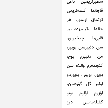
سطیرلریمین باغی
قاچاندا کلمه‌لریمی
توتماق اولمور. هر
حالدا ایکیمیزده بیر
قاپی‌یا چیخیریق.
سن دئییرسن بویور،
من دئییرم یوخ،
کئچمه‌رم واللاه سن
بویور. بویور ـ بویوردو
اولور گل گؤره‌سن،
اؤزوم اؤلوم بونو
کفنله‌یه‌سن دوز