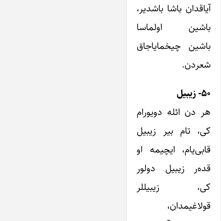
آیاقدان باشا باشدیر،
باشین اولماسا
باشین چیخمایاجاق
شعردن.
۵۰- زیبیل
هر دن ائله دویورام
کی، تام بیر زیبیل
قابی‌یام، ایچیمه او
قده‌ر زیبیل دولور
کی، زیبیللر
قولاغیمدان،