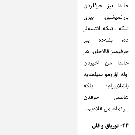
حالدا بیز حرفلردن
یارانمیشیق. بیزی
تیکه ـ تیکه ائتسه‌لر
ده، یئنه‌ده بیر
حرفیمیز قالاجاق. هر
حالدا من آخیردن
اوله اؤزومو سیلمه‌یه
باشلاییرام؛ بلکه
هانسی حرفدن
یارانماغیمی آنلادیم.
۴۴- تورپاق و قان