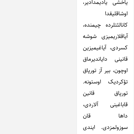
یاخشی یادیمدادیر،
اوشاقلیقدا
کانالئتلرده چیمنده،
آیاقلاریمیزی شوشه
کسردی، آیاغیمیزین
قانینی دایاندیرماق
اوچون، بیر آز تورپاق
تؤکردیک اوستونه.
تورپاق قانین
قاباغینی آلاردی،
داها قان
سوزولمزدی. ایندی