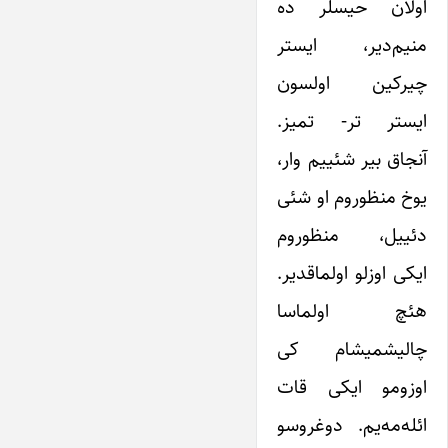
اولان حیسلر ده
منیم‌دیر، ایستر
چیرکین اولسون
ایستر تر- تمیز.
آنجاق بیر شئییم وار،
یوخ منظوروم او شئی
دئییل، منظوروم
ایکی اوزلو اولماقدیر.
هئچ اولماسا
چالیشمیشام کی
اوزومو ایکی قات
ائله‌مه‌یم. دوغروسو