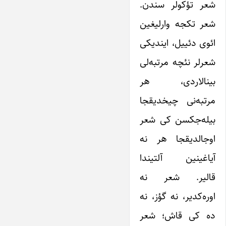
شعر تؤکولر سندن.
شعر تکجه وارلیغین
ائوی دئییل، ایندیکی
شعرلر نئچه مرتبه‌لی
بینالاردی، هر
مرتبه‌نی چیخدیقجا
بیله‌جکسن کی شعر
اوجالدیقجا هر نه
آیاغینین آلتیندا
قالیر. شعر نه
اوره‌کدیر، نه گؤز، نه
ده کی قاش؛ شعر