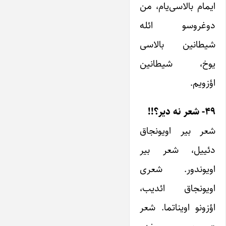
ایمام بالاسی‌یام، من
دوغروسو ائله
شیطانین بالاسی
یوخ، شیطانین
اؤزویم.
۴۹- شعر نه دیر؟!!
شعر بیر اویونجاق
دئییل، شعر بیر
اویوندور. شعری
اویونجاق ائدیب،
اؤزونو اویناتما. شعر