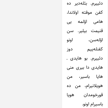
دئییرم. بئله‌دیر ده
کفن موفته اولاندا،
هامی اؤلمه یی
قنیمت بیلیر. سن
اؤله‌سن، اونو
کفنله‌ییم دوز
دئییرم. بو هایدی ـ
هایدی دا بیری منی
هایا باسیر، من
هویلانیرام، من ده
قورخومدان هویا
باسیرام اونو.