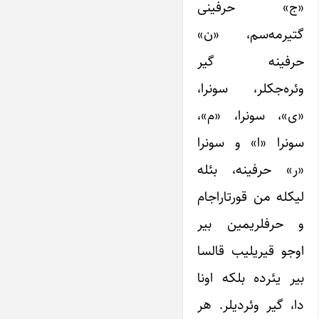
«ج» حرفینی
گتیرمه‌سم، «ن»
حرفینه گیر
وئره‌جکلر، سونرا،
«ی»، سونرا، «م»،
سونرا «ا» و سونرا
«ر» حرفینه، بئله
لیکله من قورتاراجام
و حرفلریمین بیر
اوجو قیریلیب قالسا
بیر یئرده بلکه اونا
دا، گیر وئردیلر. هر