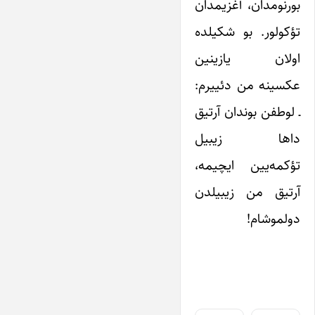
بورنومدان، آغزیمدان
تؤکولور. بو شکیلده
اولان یازینین
عکسینه من دئییرم:
ـ لوطفن بوندان آرتیق
داها زیبیل
تؤکمه‌یین ایچیمه،
آرتیق من زیبیلدن
دولموشام!