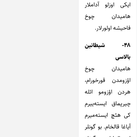
ایکی اوزلو آداملار
هامیدان چوخ
فاحیشه اولورلار.
۴۸- شیطانین
بالاسی
هامیدان چوخ
اؤزومدن قورخورام،
هردن اؤزومو ائله
چیرپماق ایسته‌ییرم
کی هئچ ایسته‌میرم
آیاغا قالخام. بو گونلر