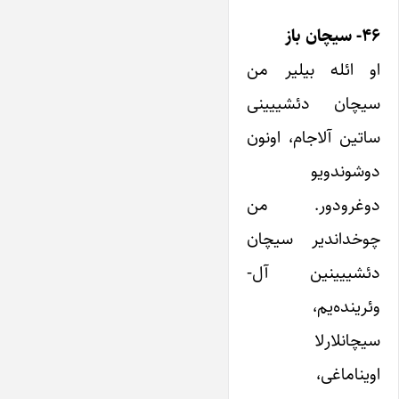
۴۶- سیچان باز
او ائله بیلیر من
سیچان دئشییینی
ساتین آلاجام، اونون
دوشوندویو
دوغرودور. من
چوخداندیر سیچان
دئشییینین آل-
وئرینده‌یم،
سیچانلارلا
اویناماغی،