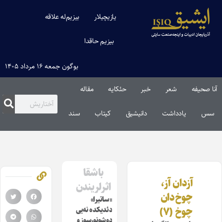
یازیچیلار
بیزیم‌له علاقه
بیزیم حاقدا
بوگون جمعه ۱۶ مرداد ۱۴۰۵
آنا صحیفه
شعر
خبر
حئکایه
مقاله‌
سس
یادداشت
دانیشیق
کیتاب
سند
باشقا
آزدان آز،
اثرلریندن
چوخ‌دان
«ساتیرا»
چوخ (۷)
دئدیکده نه‌یی
دوشونورسوز و