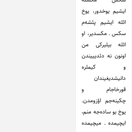
ایشیم یوخدور، یوخ
ائله ایشیم پئشه‌م
سکس ـ مکسدیر، او
ائله بیلیرکی من
اونون نه دئدیییندن
و کیملره
دانیشدیغیندان
قورخاجام و
چکینه‌جم اؤزومدن.
یوخ بو ساده‌جه منم،
ایچیمده ـ میچیمده