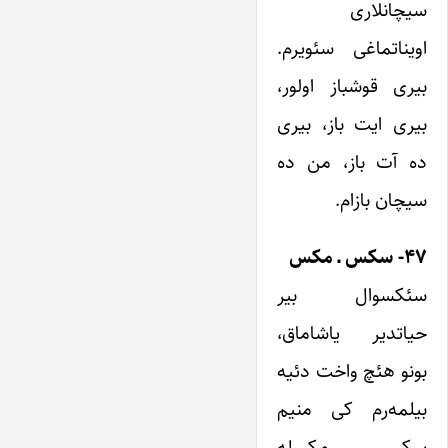
سیچانلاری
اویناتماغی سئویرم.
بیری قوشباز اولور،
بیری ایت باز، بیری
ده آت باز، من ده
سیچان بازام.
۴۷- سکس ـ مکس
سئکسوال بیر
حیاتدیر یاشاماق،
بونو هئچ واخت دئیه
بیلمه‌رم کی منیم
سکس مکسله