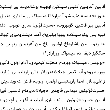
أنایین آغزینین کفینی سینکین ایچینه بوشالدیب، بیر ایستیکا
«یوز دفه سنه دئمیشم آشپازخانا میسواک وورما یئری دئییل؟
أنایین بیر قاشیق گؤتوروب، حسرت‌‌قوُلویا ساری توتوب، د
نییه بس بونو سینکده یوووا بیلیریخ، آمما دیشلریمیزی تووالت
«قیزیم، سنن باشارماخ اولمور. باخ من آغزیمین زیپینی چح
سگگیز دیقه ده میسواک وورارلار؟»
«بولوسن، میسواک وورماخ محبّت کیمیدی. آدام اونون تأثیری
وورب، روحو آینا کیمی جیلالاندیرارلار. یانی پاریلتیسی اؤزل
زاغلی‌یاللار. آمما پاریلتیسی اولماز، اولوب، قالان ث ویتامی
حسرت‌قوُلونون دوداغی قاچدی: «جیلالاندیرماخ قالسین قیراخد
أنایین حسرت‌قوُلونون اوزنه ساری أییلیب، آغزینی آچدی.
حسرت‌قوُلو اؤزونو قیراغا چکدی. أنایین دئدی: «سایدین؟ 