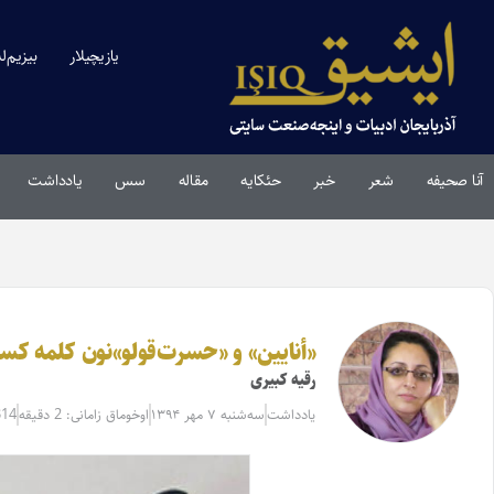
یازیچیلار
بیزیم‌ل
آنا صحیفه
شعر
خبر
حئکایه
مقاله‌
سس
یادداشت
«أنایین» و «حسرت‌قولو»نون کلمه کسدیسی (۲)خالقین شانسی دووش
رقیه کبیری
یادداشت
سه‌شنبه ۷ مهر ۱۳۹۴
اوخوماق زامانی: 2 دقیقه
314