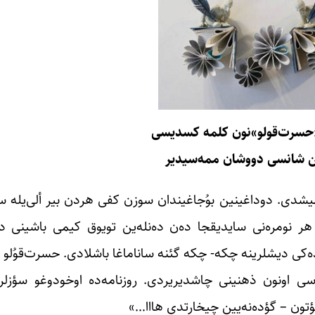
 «حسرت‌قولو»نون کلمه کسدیسی
ن شانسی دووشان ممه‌سیدیر
نمیشدی. دوداغینین بوُجاغیندان سوزن کفی هردن بیر ألی‌یله س
 نومره‌نی سایدیقجا ده‌ن ده‌نله‌ین‌ تویوق کیمی باشینی دا 
دیشلرینه چکه- چکه گئنه ساناماغا باشلادی. حسرت‌قوُلو گؤزآل
‌سی اونون ذهنینی چاشدیریردی. روزنامه‌ده اوخودوغو سؤزلری
ؤتون – گؤده‌نه‌یین چیخارتدی هااا…»