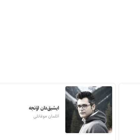
ایشیق‌دان اؤنجه
ائلمان موغانلی