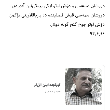
دووشان ممه‌سی و دؤش اوتو ایکی بیتکی‌نین آدی‌دیر.
دووشان ممه‌سی قیش فصلینده ده یارپاقلارینی تؤکمز.
دؤش اوتو چوخ گئج گوله دولار.
۹۴٫۶٫۱۶
گوزگوده ایتن ایل‌لر
حیدر بابایی