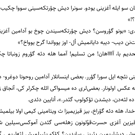
ن سو ایله آغزینی یودو. سونرا دیش چؤرتکه‌سینی سووا چکیب، اؤ
!»
ئدی: «بونو گؤروسن؟ دیش چؤرتکه‌‌سیندن چوخ بو آدامین آغزین
‌‌نن دیب- دیبه دایانمیش أل- اوز یوواندا گرح یوواخ؟»
دیم با، آااااهان! من تسلیم! آمما هله دئه گؤروم زونباتا 
نی نئچه ایل سورا گؤرر. بعضی اینسانلار آدامین روحونا دوغرو
رینه عکس اولونار. بعضی‌لری ده میسواکی ائله چکرلر کی، آنجاق ز
نی ده لثه‌دن، دیشدن تؤکولوب گئدر.»، أنایین دئدی.
ا، هله دئه گؤراخ، بیز قیزیمیزا ث ویتامینی کیمی اولا بیلمیش
 قیزین آغزی حسرت‌قوُلونون زهله‌سی گئدن آموکسی‌سیلین ش
بوش دیشلریمین یئرینی سایدین؟ کؤکو یئییلمیش لثه‌لریمی گ