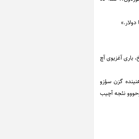
دولار.»
 باری آغزیوی آچ
هنینده گزن سؤزو
وحووو نئجه آچیب