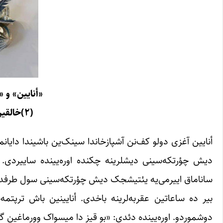
«أنایین» و
(
۲)
خالقی
أنایین آغزی دولو کف‌نن آشپازخاندا سینک‌ین باشیندا دایا
دیش چؤرتکه‌سینی دیشلرینه چکنده اوره‌یینده ساییردی. هر
ساناماق اییرمی‌یه یئتیشجک دیش چؤرتکه‌سینی سول طرفده‌کی 
بیر ده ساعاتین عقربه‌لرینه باخدی. أنایینین باش ترپتمه
دوشموردو. اوره‌یینده دئدی: «بو قیز دا میسواک وورماغین گ