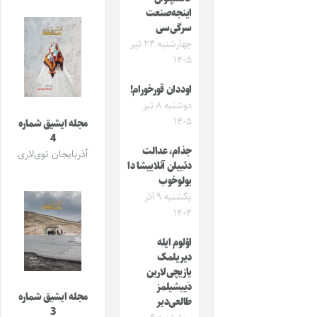
اینجه‌صنعت
سرگی‌سی
چهارشنبه ۲۴ تیر
۱۴۰۵
اوددان قورخورام!
دوشنبه ۸ تیر
۱۴۰۵
مجله ایشیق شماره
4
جذام، عدالت
آذربایجان توی‌لاری
دئییلن آنلاییشا دا
یولوخوب
یکشنبه ۹ آذر
۱۴۰۴
اؤلوم ایله
دیریلمک
یازیچی‌لارین
دَییشیلمز
مجله ایشیق شماره
طالعی‌دیر
3