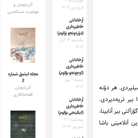
چهارشنبه ۶
آذربایجان و
فروردین ۱۴۰۴
مهاجرت مساله‌سی
آرخاداش
خاطیره‌لری
(دؤردونجو بؤلوم)
یکشنبه ۱۳ آبان
۱۴۰۳
آرخاداش
خاطیره‌لری
(اوچونجو بؤلوم)
مجله ایشیق شماره
جمعه ۶ مهر
2
یلیردی. هر دؤنه
۱۴۰۳
آذربایجان
قفه‌خانالاری
بیر ترپه‌دیردی.
آرخاداش
خاطیره‌لری
تی بیر أنایینا،
(ایکینجی بؤلوم)
پنجشنبه ۲۲
ن آنلامینی باشا
شهریور ۱۴۰۳