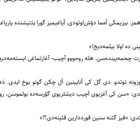
 بیزیمکی آمما دؤش‌اوتودی. آیاغیمیز گورا یئتیشنده یارپاغا 
نی ده اولا بیلمه‌دیخ!»
 چحمه‌یینده‌سن. هله روحووو آچیب- آغارتماغی ایسته‌مه‌دیخ،
اوزونه توتدو. دی گل کی أنایینین أل چکن گونو یوخ ‌ایدی. ذ
دئدی: «سن کی آغزیوی آچیب دیشلریوی گؤرسه‌ده بولموسن، ر
دئدی: «قیز گئنه سنین قورددارین قئینه‌دی؟!»