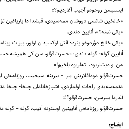
ایستیسن روحومو آچیب آغاردیم؟»
«خالخین شانسی دووشان ممه‌سیدی، قیشدا دا یارپاغین تؤهمز.
«یانی نمنه؟»، أنایین دئدی.
«یانی خالخ دوُردوغو یئرده آنتی اوکسیدان اولور، بیز ث ویتامی
أنایین گوله- گوله دئدی: «حسرت‌قوُلو، سن کی همیشه حسرت
من او دیشلریوه، لثه‌لریوه باخیم!»
حسرت‌قوُلو دوداقلارینی بیر – بیرینه سیخیب، روزنامه‌نی 
دئمه‌سه‌یدی راحات اولمازدی. آشپازخانادان چیخا- چیخا 
آغاردا بیلرسن، حسرت‌قوُلو؟!»
حسرت‌قوُلو روزنامه‌نی أنایینین اوستونه آتیب، گوله – گوله 
ایضاح
: