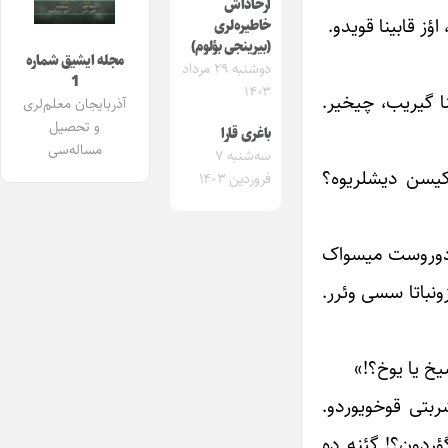
آرخاداش
ز قابینا قویدو.
خاطیره‌لری
(بیرینجی بؤلوم)
مجله ایشیق شماره
دوشنبه ۲۹ مرداد
1
۱۴۰۳
ا گیریب، چیخیر.
آذربایجان معلم‌لری
و تحصیل
باغری قارا
مساله‌سی
سه‌شنبه ۷
چکیسن دیشلریوه؟
فروردین ۱۴۰۳
- دوروست میسواک
ونباتا سسی وئرر.
یخ یا یوخ؟!»
ربتی قوخویوردو.
ؤردون؟! گئنه ده