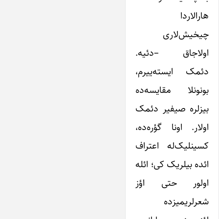
هارالاردا
چیخیش‌لاری
اولاجاق –دئیه.
دئمک ایسته‌ییرم،
بونونلا مقایسه‌ده
بیزلره صیفیر دئمک
اولار. اونا گؤره‌ده،
کسینلیک‌له اعتراف
ائده بیلریک کی؛ ائله
اولور حتی اؤز
شعرلریمیزده