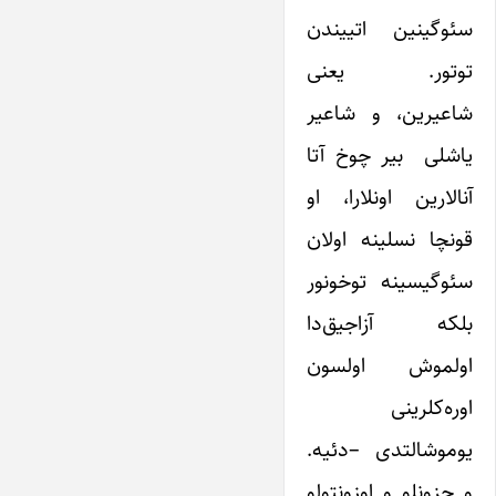
سئوگینین اتییندن
توتور. یعنی
شاعیرین، و شاعیر
یاشلی بیر چوخ آتا
آنالارین اونلارا، او
قونچا نسلینه اولان
سئوگیسینه توخونور
بلکه آزاجیق‌دا
اولموش اولسون
اوره‌کلرینی
یوموشالتدی –دئیه.
و حزونلو و اوزونتولو