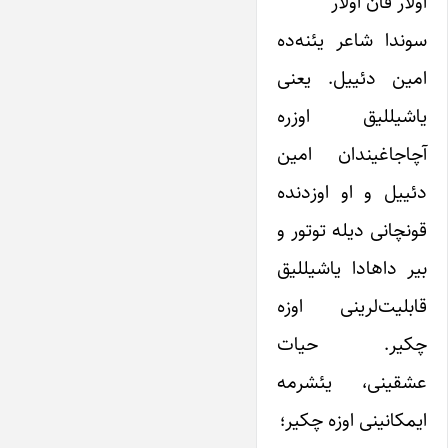
اولار قان اولار”
سوندا شاعر یئنه‌ده
امین دئییل. یعنی
یاشیللیق اوزره
آچاجاغیندان امین
دئییل و او اوزدنده
قونچانی دیله توتور و
بیر داهادا یاشیللیق
قابلیت‌لرینی اوزه
چکیر. حیات
عشقینی، یئشرمه
ایمکانینی اوزه چکیر؛