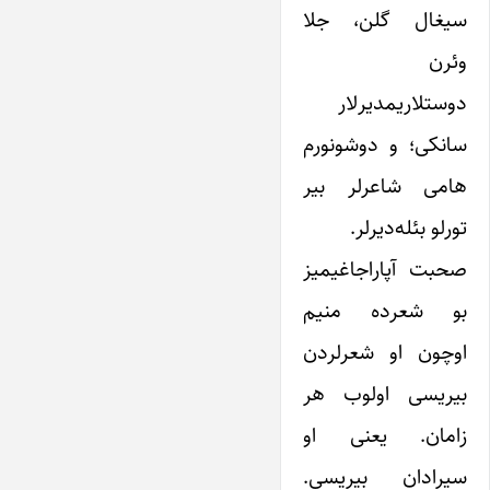
سیغال گلن، جلا
وئرن
دوستلاریمدیرلار
سانکی؛ و دوشونورم
هامی شاعرلر بیر
تورلو بئله‌دیرلر.
صحبت آپاراجاغیمیز
بو شعرده منیم
اوچون او شعرلردن
بیریسی اولوب هر
زامان. یعنی او
سیرادان بیریسی.