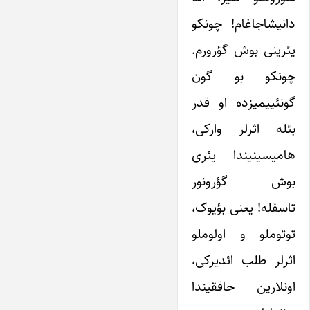
دانیشاجاغام! چونکو
یئرینی بوش گؤرورم.
چونکو بو گون
گونئییمیزده او قدر
بئله اثرلر وارکی،
هامیسینیندا یئری
بوش گؤرونور
تاسفله! یعنی بؤیوک،
توتوملو و اولوملو
اثرلر طلب ائدیرکی،
اونلارین حاققیندا