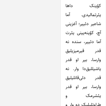
کؤینک داها
یئرتمالیدی. آما
شاعیر دئییر؛ آغزینی
آچ، کؤینه‌یینی یئرت
آما دئییر، سنده نه
قدر قیرمیزیلیق
وارسا، بیر او قدر
یاشیللیق‌دا وار. نه
قدر دلی‌قانلیلیق
وارسا، بیر او قدر
یئشرمک و
طراوتلیلیک ده وار و