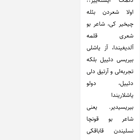
اولا شعردن بئله
چیخیر کی، شاعر بو
شعری قلمه
آلدیغیندا، آز یاشلی
بیریسی دئییل بلکه
تجربه‌لی و آرتیق دلی
دئییل، دولو
یاشلاریندا
بیریسیدیر. یعنی
شاعر بو قونچا
نسلیندن قاباقکی