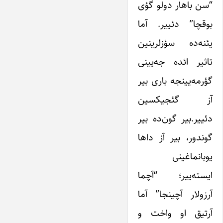
“سن باهار دولو گؤی
بوقچا” دئییر. آما
یئنه‌ده سؤزلرینین
تاثیر ائده جه‌یینی
گؤرمه‌یینجه باری بیر
آز گئجیکسین
دئییر.بیر گون‌ده بیر
گوندور، بیر آز داها
یوبانماغینی
ایسته‌ییر؛ “آچما
آرزولار آچینجا” آما
آرتیق او واخت و