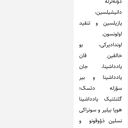
دؤنه‌لرله
دانیشیلسین،
یازیلسین و تنقید
اولونسون.
اوندادیرکی، بو
خالقین قان
یادداشینا، جان
یادداشینا و بیر
سؤزله دئسک؛
گئنئتیک یادداشینا
هوپا بیلیر و سونراکی
نسلین ذؤوقونو و