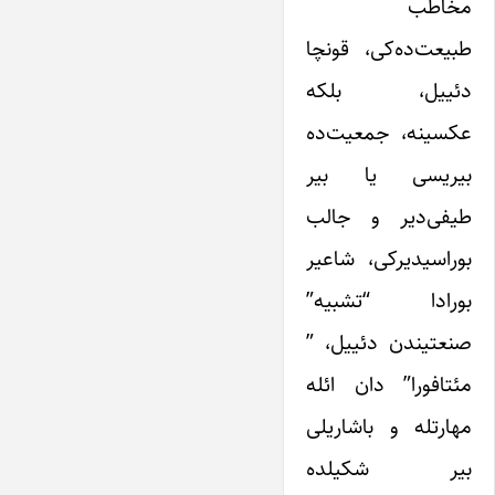
مخاطب
طبیعت‌ده‌کی، قونچا
دئییل، بلکه
عکسینه، جمعیت‌ده
بیریسی یا بیر
طیفی‌دیر و جالب
بوراسیدیرکی، شاعیر
بورادا “تشبیه”
صنعتیندن دئییل، ”
مئتافورا” دان ائله
مهارتله و باشاریلی
بیر شکیلده