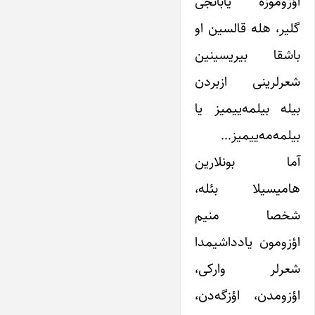
اؤزوموزه یابانجی
گلیر، هله قالسین او
باشقا بیریسینین
شعرلرینی ازبردن
بیله بیلمه‌ییمیز یا
بیلمه‌مه‌ییمیز…
آما بونلارین
هامیسیلا بئله،
شخصا منیم
اؤزومون یادداشیمدا
شعرلر وارکی،
اؤزومدن، اؤزگه‌دن،