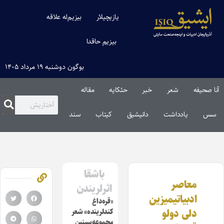
یازیچیلار
بیزیم‌له علاقه
بیزیم حاقدا
بوگون دوشنبه ۱۹ مرداد ۱۴۰۵
آنا صحیفه
شعر
خبر
حئکایه
مقاله‌
سس
یادداشت
دانیشیق
کیتاب
سند
باشقا
معاصر
اثرلریندن
ادبیاتیمیزین
«قره‌داغ
دلی دولو
کندلرینده» شعر
مجموعه‌سینین