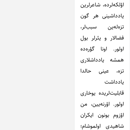
اؤلکه‌لرده، شاعرلرین
یادداشینی هر گون
تزه‌له‌ین سبب‌لر،
فضالار و یئرلر بول
اولور. اونا گؤره‌ده
همشه یادداشلاری
تزه، عینی حالدا
یادداشت
قابلیت‌لریده یوخاری
اولور. اؤرنه‌یین، من
اؤزوم بونون ایکران
شاهیدی اولموشام؛