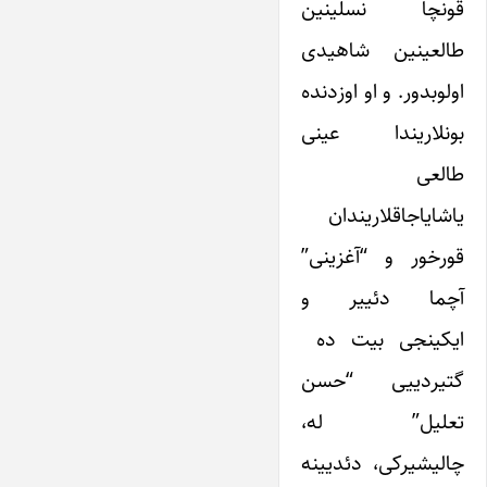
قونچا نسلینین
طالعینین شاهیدی
اولوبدور. و او اوزدنده
بونلاریندا عینی
طالعی
یاشایاجاقلاریندان
قورخور و “آغزینی”
آچما دئییر و
ایکینجی بیت ده
گتیردییی “حسن
تعلیل” له،
چالیشیرکی، دئدیینه