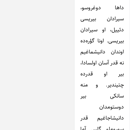
داها دوغروسو،
سیرادان بیریسی
دئییل، او سیرادان
بیریسی. اونا گؤره‌ده
اوندان دانیشماغیم
نه قدر آسان اولسادا،
بیر او قدرده
چتیندیر. و منه
سانکی بیر
دوستومدان
دانیشاجاغیم قدر
سوروملو گلیر. آما