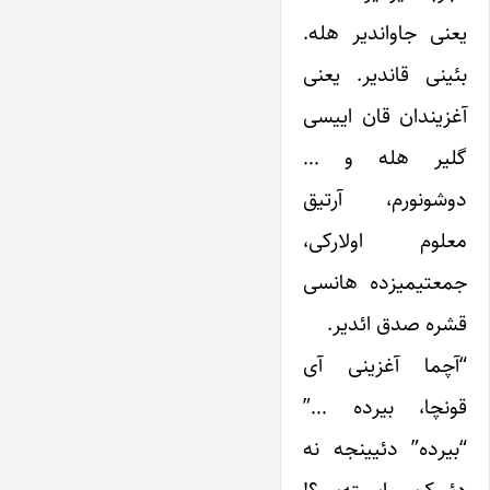
یعنی جاواندیر هله.
بئینی قاندیر. یعنی
آغزیندان قان اییسی
گلیر هله و …
دوشونورم، آرتیق
معلوم اولارکی،
جمعتیمیزده هانسی
قشره صدق ائدیر.
“آچما آغزینی آی
قونچا، بیرده …”
“بیرده” دئیینجه نه
دئمک ایسته‌ییر؟!