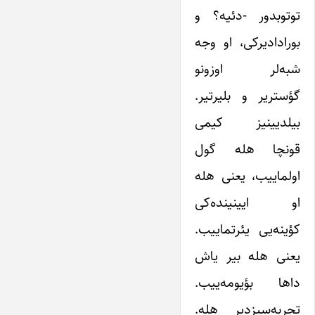
توتوبدور -دئیه؟ و
بورادادیرکی، او وجه
شبه‌لر اوزونو
گؤستریر و بلیرتیر.
بیلدیینیز کیمی
قونچا هله گول
اولماییب، یعنی هله
او ایینینده‌کی
کؤینه‌یی یئرتماییب.
یعنی هله بیر یاش
داها بؤیومه‌ییب.
تجربه‌سیزدیر هله.