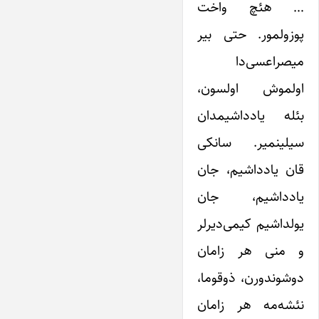
… هئچ واخت
پوزولمور. حتی بیر
میصراعسی‌دا
اولموش اولسون،
بئله یادداشیمدان
سیلینمیر. سانکی
قان یادداشیم، جان
یادداشیم، جان
یولداشیم کیمی‌دیرلر
و منی هر زامان
دوشوندورن، ذوقوما،
نئشه‌مه هر زامان