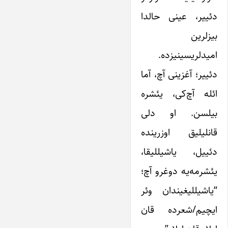
دئییر، عینی حالدا
بیزلرین
امیدلریسینیزده.
دئییر؛ آغزینی آچ، آما
ائله آچ‌کی، یئشره
بیلسن. او دلی
قانلیلیق اوزرینده
دئییل، یاشیللیقا،
یئشرمه‌یه دوغرو آچ؛
“یاشیللیغیندان وئر
ایچیم/شعرده قان