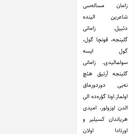
زامان مساله‌سی
شاعرین الینده
دئییل. زامانی
گلینجه، قونچا گول،
گول ایسه
سولمالیدی. زامانی
گلینجه آرتیق هئچ
نه‌یی دوردورماق
اولماز.اونا گؤره‌ده الی
الدن اوزولور، امیدی
هریاندان کسیلیر و
اورتادا اولان