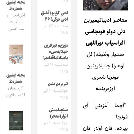
۱۴۰۵
مجله ایشیق
شماره 3
ادبی کؤرپو (آیلیق
آذربایجان و
معاصر ادبیاتیمیزین
ادبی درگی) ۴۶
مهاجرت
سه‌شنبه ۲۳ تیر
مساله‌سی
دلی دولو قونچاسی
۱۴۰۵
افراسیاب نوراللهی
«بیزیم قیزلارین
حیکایه‌سی»
صدیار وظیفه(ائل
یایینلانماقدادیر!
اوغلو) جنابلارینین
سه‌شنبه ۱۶ تیر
۱۴۰۵
مجله ایشیق
قونچا شعری
شماره 2
تبریزیم منیم
اوزه‌رینده
آذربایجان
چهارشنبه ۱۰ تیر
قفه‌خانالاری
۱۴۰۵
“آچما آغزینی آی
سئچیلمیش
قونچا
اثرلر(معجز)
چهارشنبه ۱۰ تیر
بیرده، قان اولار قان
۱۴۰۵