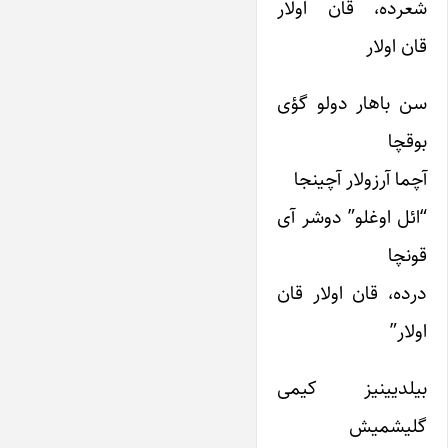
شعرده، قان اولار
قان اولار
سن باهار دولو گؤی
بوقچا
آچما آرزولار آچینجا
“ائل اوغلو” دوشر آی
قونچا
درده، قان اولار قان
اولار”
بیلدیینیز کیمی
گلیشمیش