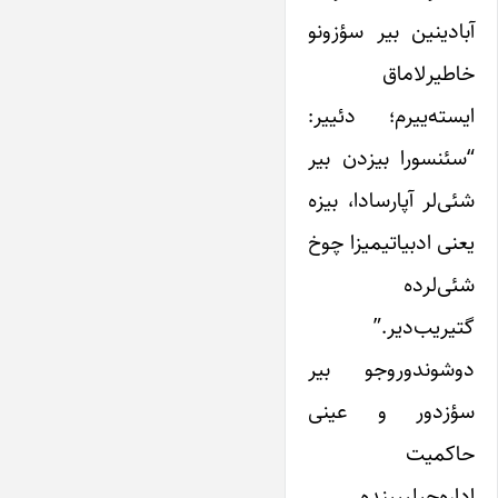
آبادینین بیر سؤزونو
خاطیرلاماق
ایسته‌ییرم؛ دئییر:
“سئنسورا بیزدن بیر
شئی‌لر آپارسادا، بیزه
یعنی ادبیاتیمیزا چوخ
شئی‌لرده
گتیریب‌دیر.”
دوشوندوروجو بیر
سؤزدور و عینی
حاکمیت
اداره‌چیلییینده