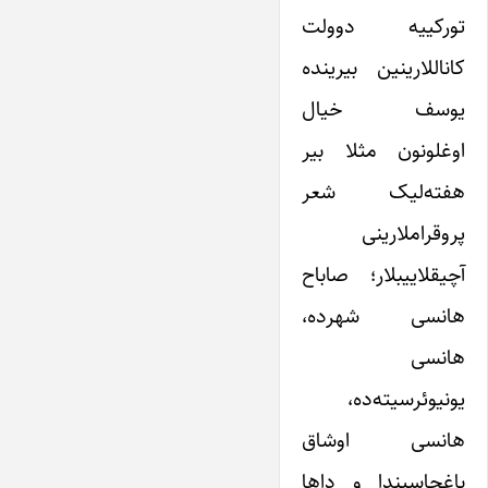
تورکییه دوولت
کاناللارینین بیرینده
یوسف خیال
اوغلونون مثلا بیر
هفته‌لیک شعر
پروقراملارینی
آچیقلاییبلار؛ صاباح
هانسی شهرده،
هانسی
یونیوئرسیته‌ده،
هانسی اوشاق
باغچاسیندا و داها