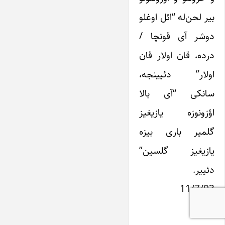
بیر لحن‌له “ائل اوغلو
دوشر آی قونچا /
درده، قان اولار قان
اولار” دئیینجه،
سانکی “آی بالا
اؤزونوزه یازیغیز
گلمیر باری بیزه
یازیغیز گلسین”
دئییر.
11/7/93