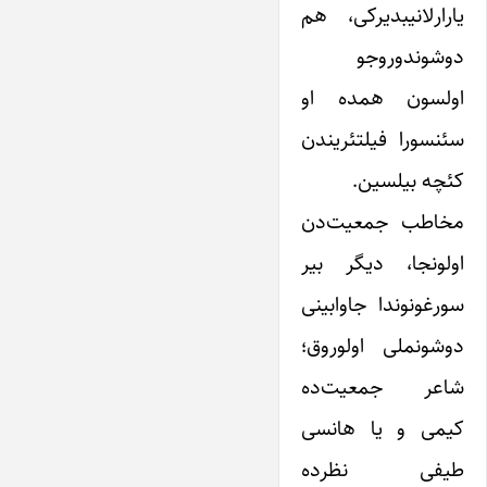
یارارلانیبدیرکی، هم
دوشوندوروجو
اولسون همده او
سئنسورا فیلتئریندن
کئچه بیلسین.
مخاطب جمعیت‌دن
اولونجا، دیگر بیر
سورغونوندا جاوابینی
دوشونملی اولوروق؛
شاعر جمعیت‌ده
کیمی و یا هانسی
طیفی نظرده