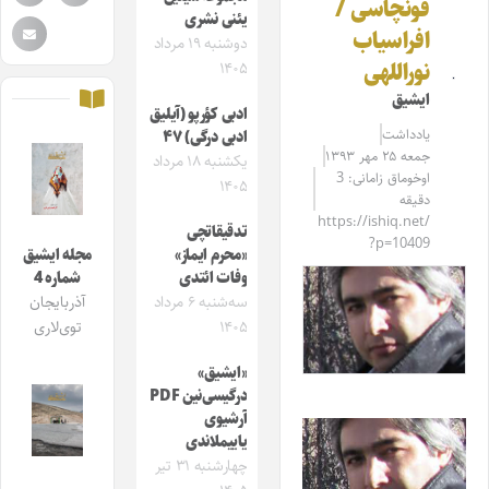
قونچاسی /
یئنی نشری
افراسیاب
دوشنبه ۱۹ مرداد
نوراللهی
۱۴۰۵
ایشیق
ادبی کؤرپو (آیلیق
یادداشت
ادبی درگی) ۴۷
جمعه ۲۵ مهر ۱۳۹۳
یکشنبه ۱۸ مرداد
اوخوماق زامانی: 3
۱۴۰۵
دقیقه
https://ishiq.net/
تدقیقاتچی
?p=10409
«محرم ایماز»
مجله ایشیق
وفات ائتدی
شماره 4
سه‌شنبه ۶ مرداد
آذربایجان
۱۴۰۵
توی‌لاری
«ایشیق»
درگیسی‌نین PDF
آرشیوی
یاییملاندی
چهارشنبه ۳۱ تیر