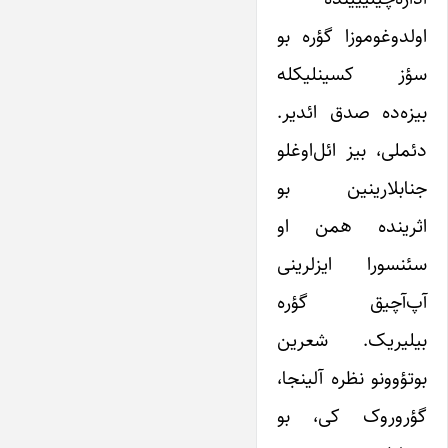
اولدوغوموزا گؤره بو
سؤز کسینلیکله
بیزه‌ده صدق ائدیر.
دئملی، بیز ائل‌اوغلو
جنابلارینین بو
اثرینده همن او
سئنسورا ایزلرینی
آپ‌آچیق گؤره
بیلیریک. شعرین
بوتؤوونو نظره آلینجا،
گؤروروک‌ کی، بو