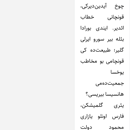
چوخ آیدین‌دیرکی،
قونچانی خطاب
ائدیر. ایندی بورادا
بئله بیر سورو ایرلی
گلیر؛ طبیعت‌ده کی
قونچامی بو مخاطب
یوخسا
جمعیت‌ده‌می
هانسیسا بیریسی؟
یئری گلمیشکن،
فارس اونلو یازاری
محمود دولت