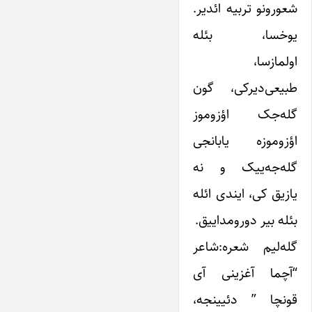
شعورونو تربیه ائدیر.
یوخسا، بئله
اولمازسا،
طبیعی‌دیرکی، گون
گله‌جک اؤزوموز
اؤزوموزه یابانجی
گله‌جه‌ییک و نه
یازیق کی، ایندی ائله
بئله بیر دورومداییق.
گله‌لیم شعره:شاعر
“آچما آغزینی آی
قونچا ” دئیینجه،