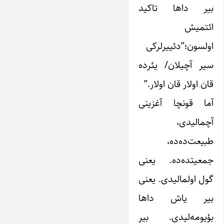
بیر داها تاکید
ائتمیش
اولسون؛”دئییرلرکی
سیر آچیلان/ یئرده
قان اولار قان اولار.”
آما قونچا آغزینی
آچمالیدی،
طبیعت‌ده‌ده،
جمعیتده‌ده. یعنی
گول اولمالیدی. یعنی
بیر یاش داها
بؤیومه‌لیدی. بیر