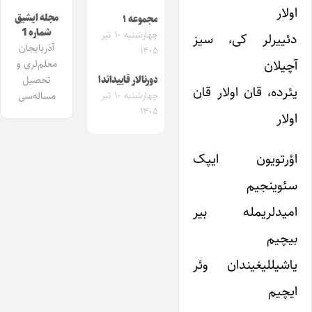
اولار
مجله ایشیق
مجموعه ۱
شماره 1
چهارشنبه ۱۰ تیر
دئییرلر کی، سیز
آذربایجان
۱۴۰۵
آچیلان
معلم‌لری و
تحصیل
دورنالار قاییداندا
یئرده، قان اولار قان
چهارشنبه ۱۰ تیر
مساله‌سی
۱۴۰۵
اولار
اؤرتویون ایپک
سئوینجیم
امیدلریمله بیر
بیچیم
یاشیللیغیندان وئر
ایچیم