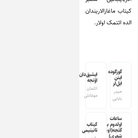
کیتاب ماغازالاریندان
الده ائتمک اولار.
گوزگوده
ایشیق‌دان
ایتن
اؤنجه
ایل‌لر
ائلمان
حیدر
موغانلی
بابایی
ساعات
اولدوم بیر
کیتاب
گئجه(اوشاق
تانیتیمی
شعری)