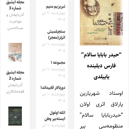
مجله ایشیق
تبریزیم منیم
شماره 3
چهارشنبه ۱۰ تیر
آذربایجان و
۱۴۰۵
مهاجرت
مساله‌سی
سئچیلمیش
اثرلر(معجز)
چهارشنبه ۱۰ تیر
۱۴۰۵
“حیدر بابایا سالام”
مجموعه ۱
فارس دیلینده
چهارشنبه ۱۰ تیر
مجله ایشیق
یاییلدی
۱۴۰۵
شماره 2
آذربایجان
دورنالار قاییداندا
قفه‌خانالاری
اوستاد شهریارین
چهارشنبه ۱۰ تیر
۱۴۰۵
پارلاق اثری اولان
ائله اوغول
“حیدربابایا سالام”
ایسته‌ییر وطن
منظومه‌سی بیر
چهارشنبه ۱۰ تیر