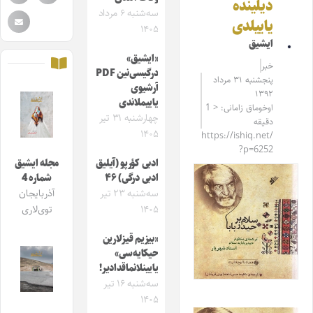
دیلینده
سه‌شنبه ۶ مرداد
یاییلدی
۱۴۰۵
ایشیق
«ایشیق»
خبر
درگیسی‌نین PDF
پنجشنبه ۳۱ مرداد
آرشیوی
۱۳۹۲
یاییملاندی
اوخوماق زامانی: < 1
چهارشنبه ۳۱ تیر
دقیقه
۱۴۰۵
https://ishiq.net/
?p=6252
ادبی کؤرپو (آیلیق
مجله ایشیق
ادبی درگی) ۴۶
شماره 4
سه‌شنبه ۲۳ تیر
آذربایجان
۱۴۰۵
توی‌لاری
«بیزیم قیزلارین
حیکایه‌سی»
یایینلانماقدادیر!
سه‌شنبه ۱۶ تیر
۱۴۰۵