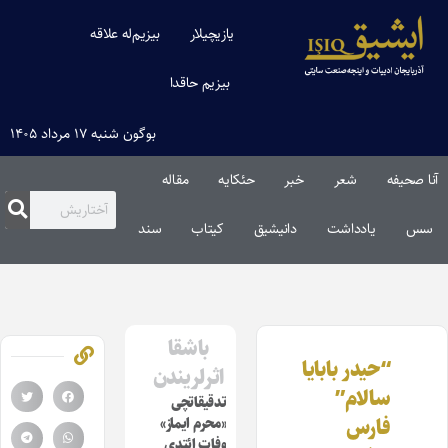
یازیچیلار
بیزیم‌له علاقه
بیزیم حاقدا
بوگون شنبه ۱۷ مرداد ۱۴۰۵
آنا صحیفه
شعر
خبر
حئکایه
مقاله‌
سس
یادداشت
دانیشیق
کیتاب
سند
باشقا
“حیدر بابایا
اثرلریندن
سالام”
تدقیقاتچی
فارس
«محرم ایماز»
وفات ائتدی