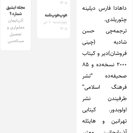
۱۴۰۵
داهادا فارس دیلینه
مجله ایشیق
شماره 1
هوپ‌هوپ‌نامه
چئوریلدی.
آذربایجان
چهارشنبه ۱۰ تیر
معلم‌لری و
۱۴۰۵
ترجمه‌چی حسن
تحصیل
شادبه (چینی
مساله‌سی
فروشان)دیر و کیتاب
۲۰۰۰ نسخه‌ده و ۸۵
صحیفه‌ده “نشر
فرهنگ اسلامی”
طرفیندن نشر
اولوبدور. کیتابی
تهرانین و هایئله
آذربایجانین معتبر