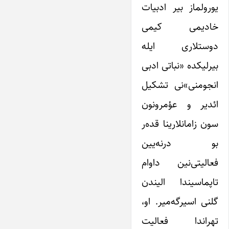
یورولماز بیر ادبیات
خادیمی کیمی
دوستلاری ایله
بیرلیکده «نباتی ادبی
انجومنی»نی تشکیل
ائدیر و عؤمرونون
سون زامانلارینا قده‌ر
بو درنه‌یین
فعالیتی‌نین داوام
تاپماسیندا الیندن
گلنی اسیرگه‌میر. او،
تهراندا فعالیت