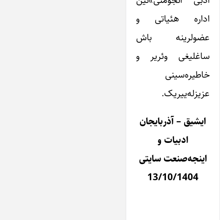
ادبی انجومنی»نین
اداره هئیاتی و
عضولرینه باش
ساغلیغی وئریر و
خاطیره‌سینی
عزیزله‌ییریک.
ایشیق – آذربایجان
ادبیات و
اینجه‌صنعت سایتی
13/10/1404