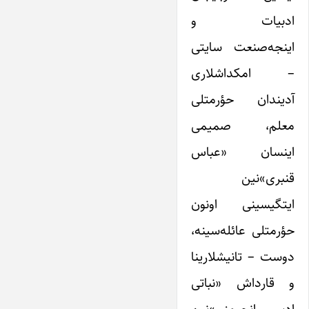
ادبیات و
اینجه‌صنعت سایتی
– امکداشلاری
آدیندان حؤرمتلی
معلم، صمیمی
اینسان «عباس
قنبری»نین
ایتگیسینی اونون
حؤرمتلی عائله‌سینه،
دوست – تانیشلارینا
و قارداش «نباتی