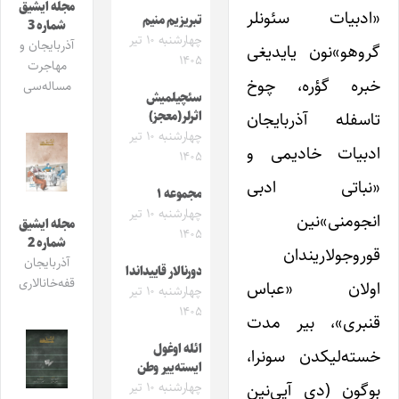
مجله ایشیق
«ادبیات سئونلر
تبریزیم منیم
شماره 3
چهارشنبه ۱۰ تیر
آذربایجان و
گروهو»نون یایدیغی
۱۴۰۵
مهاجرت
خبره گؤره، چوخ
مساله‌سی
سئچیلمیش
تاسفله آذربایجان
اثرلر(معجز)
چهارشنبه ۱۰ تیر
ادبیات خادیمی و
۱۴۰۵
«نباتی ادبی
مجموعه ۱
چهارشنبه ۱۰ تیر
انجومنی»نین
مجله ایشیق
۱۴۰۵
شماره 2
قوروجولاریندان
آذربایجان
دورنالار قاییداندا
قفه‌خانالاری
اولان «عباس
چهارشنبه ۱۰ تیر
۱۴۰۵
قنبری»، بیر مدت
ائله اوغول
خسته‌لیکدن سونرا،
ایسته‌ییر وطن
بوگون (دی آیی‌نین
چهارشنبه ۱۰ تیر