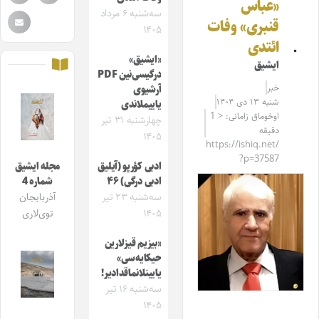
«عباس
سه‌شنبه ۶ مرداد
قنبری» وفات
۱۴۰۵
ائتدی
«ایشیق»
ایشیق
درگیسی‌نین PDF
خبر
آرشیوی
شنبه ۱۳ دی ۱۴۰۴
یاییملاندی
اوخوماق زامانی: < 1
چهارشنبه ۳۱ تیر
دقیقه
۱۴۰۵
https://ishiq.net/
?p=37587
ادبی کؤرپو (آیلیق
مجله ایشیق
ادبی درگی) ۴۶
شماره 4
سه‌شنبه ۲۳ تیر
آذربایجان
۱۴۰۵
توی‌لاری
«بیزیم قیزلارین
حیکایه‌سی»
یایینلانماقدادیر!
سه‌شنبه ۱۶ تیر
۱۴۰۵