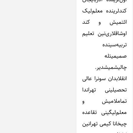
کندلرینده معلم‌لیک
ائتمیش و کند
اوشاقلاری‌نین تعلیم
تربیه‌سینده
صمیمیتله
چالیشمیشدیر.
انقلابدان سونرا عالی
تحصیلینی تهراندا
تماملامیش و
معلم‌لیگینی تقاعده
چیخانا کیمی تهرانین