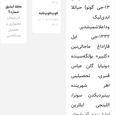
۱۴۰۵
۱۳-جی گونو) حیاتلا
مجله ایشیق
شماره 1
هوپ‌هوپ‌نامه
ابدی‌لیک
آذربایجان
چهارشنبه ۱۰ تیر
معلم‌لری و
۱۴۰۵
وداعلاشمیشدیر.
تحصیل
مساله‌سی
۱۳۳۲-جی ایل
قاراداغ ماحالی‌نین
«کلیبر» بؤلگه‌سینده
دونیایا گلن عباس
قنبری، تحصیلینی
اهر شهرینده
بیتیردیکدن سونرا،
اللینجی ایللرین
اول‌لرینده آذربایجان