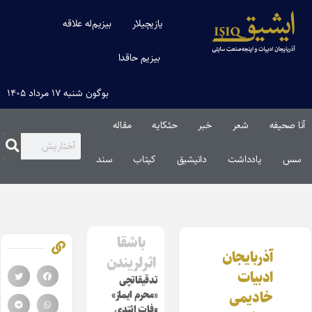
یازیچیلار
بیزیم‌له علاقه
بیزیم حاقدا
بوگون شنبه ۱۷ مرداد ۱۴۰۵
آنا صحیفه
شعر
خبر
حئکایه
مقاله‌
سس
یادداشت
دانیشیق
کیتاب
سند
باشقا
آذربایجان
اثرلریندن
ادبیات
تدقیقاتچی
خادیمی
«محرم ایماز»
وفات ائتدی