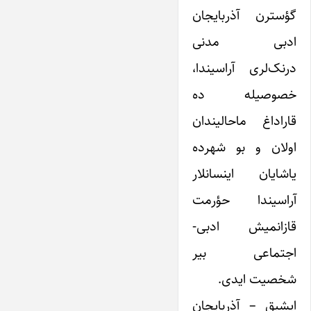
گؤسترن آذربایجان
ادبی مدنی
درنک‌لری آراسیندا،
خصوصیله ده
قاراداغ ماحالیندان
اولان و بو شهرده
یاشایان اینسانلار
آراسیندا حؤرمت
قازانمیش ادبی-
اجتماعی بیر
شخصیت ایدی.
ایشیق – آذربایجان