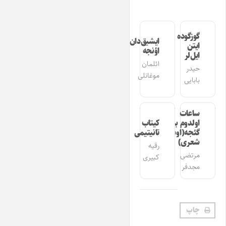
گوزگوده
ایشیق‌دان
ایتن
اؤنجه
ایل‌لر
ائلمان
حیدر
موغانلی
بابایی
ساعات
اولدوم بیر
کیتاب
گئجه(اوشاق
تانیتیمی
شعری)
رقیه
مرتضی
کبیری
مجدفر
چاپ