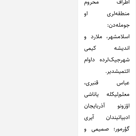
اطراف محروم
منطقه‌لری او
جومله‌دن:
اسلامشهر، ملارد و
اندیشه کیمی
شهرجیک‌لرده داوام
ائتمیشدیر.
عباس قنبری،
معلم‌لیکله یاناشی
اؤزونو آذربایجان
ادبیاتیندان آیری
گؤرمور؛ صمیمی و