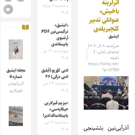
اثرلرینه
سه‌شنبه ۶ مرداد
باخیش»
۱۴۰۵
عنوانلی تدبیر
«ایشیق»
کئچیریلدی
درگیسی‌نین PDF
ایشیق
آرشیوی
یاییملاندی
خبر
شنبه ۸ آذر ۱۴۰۴
چهارشنبه ۳۱ تیر
اوخوماق زامانی: 2
۱۴۰۵
دقیقه
https://ishiq.net/
?p=37360
ادبی کؤرپو (آیلیق
مجله ایشیق
ادبی درگی) ۴۶
شماره 4
سه‌شنبه ۲۳ تیر
آذربایجان
۱۴۰۵
توی‌لاری
«بیزیم قیزلارین
حیکایه‌سی»
یایینلانماقدادیر!
سه‌شنبه ۱۶ تیر
آذرآیی‌نین بئشینجی
۱۴۰۵