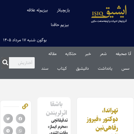
یازیچیلار
بیزیم‌له علاقه
بیزیم حاقدا
بوگون شنبه ۱۷ مرداد ۱۴۰۵
آنا صحیفه
شعر
خبر
حئکایه
مقاله‌
سس
یادداشت
دانیشیق
کیتاب
سند
باشقا
تهراندا،
اثرلریندن
دوکتور «فیروز
تدقیقاتچی
رفاهی‌نین
«محرم ایماز»
وفات ائتدی