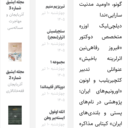
مجله ایشیق
گونو، «اومید مدنیت
تبریزیم منیم
شماره 3
چهارشنبه ۱۰ تیر
سارایی»ندا
آذربایجان و
۱۴۰۵
مهاجرت
دیلچی‌لیک اوزره
مساله‌سی
سئچیلمیش
متخصص‌ دوکتور
اثرلر(معجز)
چهارشنبه ۱۰ تیر
«فیروز رفاهی‌نین
۱۴۰۵
اثرلرینه باخیش»
مجموعه ۱
عنوانلی تدبیر
چهارشنبه ۱۰ تیر
مجله ایشیق
۱۴۰۵
شماره 2
کئچیریلیب و اونون
آذربایجان
دورنالار قاییداندا
«اورونیم‌های ایران؛
قفه‌خانالاری
چهارشنبه ۱۰ تیر
۱۴۰۵
پژوهشی در نام‌های
پستی و بلندی‌های
ائله اوغول
ایسته‌ییر وطن
ایران» کیتابی‌ مذاکره
چهارشنبه ۱۰ تیر