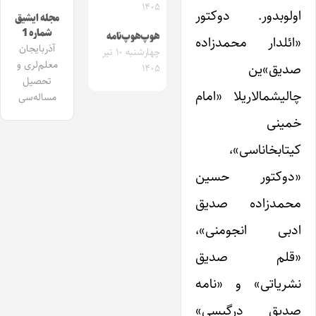
۱۴۰۵
اولوبدور. دوکتور
مجله ایشیق
شماره 1
هوپ‌هوپ‌نامه
«ائلدار محمدزاده
آذربایجان
چهارشنبه ۱۰ تیر
معلم‌لری و
صدیق»ین
۱۴۰۵
تحصیل
چالیشمالاریلا «امام
مساله‌سی
خمینی
کیتابخاناسی»،
«دوکتور حسین
محمدزاده صدیق
ادبی انجومنی»،
«قلم صدیق
نشریاتی» و «نامه
صدیق درگیسی»