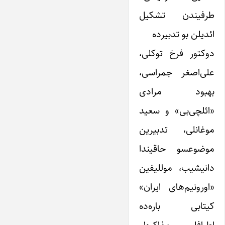
طرفیندن تشکیل
ائدیلن بو تدبیرده
دوکتور فرخ توکلی،
علی‌اصغر جمراسی،
بهبود مرادی
«ائلچی‌بی» و سعید
موغانلی، تدبیرین
موضوعسو حاقیندا
دانیشیب، موللیفین
«اورونیم‌های ایران»
کیتابی باره‌ده
اطرافلی مذاکره‌لر