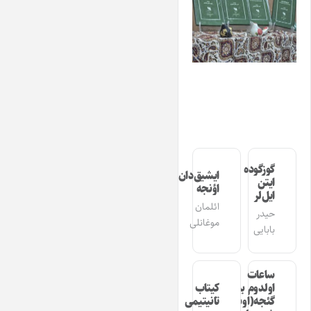
گوزگوده
ایشیق‌دان
ایتن
اؤنجه
ایل‌لر
ائلمان
حیدر
موغانلی
بابایی
ساعات
اولدوم بیر
کیتاب
گئجه(اوشاق
تانیتیمی