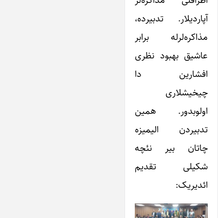
آپاردیلار. تدبیرده،
مذاکره‌لرله برابر
عاشیق بهبود نظری
افشارین دا
چیخیشلاری
اولوبدور. همین
تدبیردن الیمیزه
چاتان بیر نئچه
شکیلی تقدیم
ائدیریک: