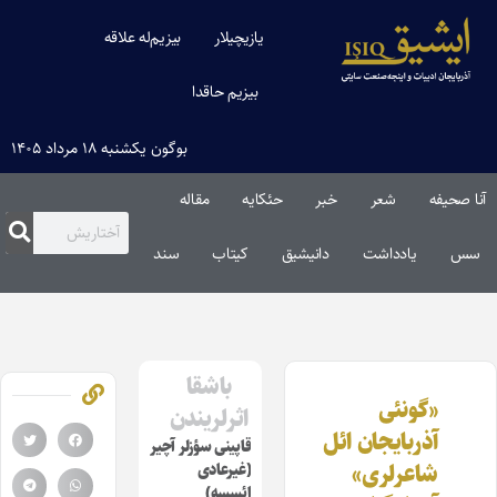
یازیچیلار
بیزیم‌له علاقه
بیزیم حاقدا
بوگون یکشنبه ۱۸ مرداد ۱۴۰۵
آنا صحیفه
شعر
خبر
حئکایه
مقاله‌
سس
یادداشت
دانیشیق
کیتاب
سند
باشقا
«گونئی
اثرلریندن
آذربایجان ائل
قاپینی سؤزلر آچیر
شاعرلری»
(غیرعادی
ائسسه)