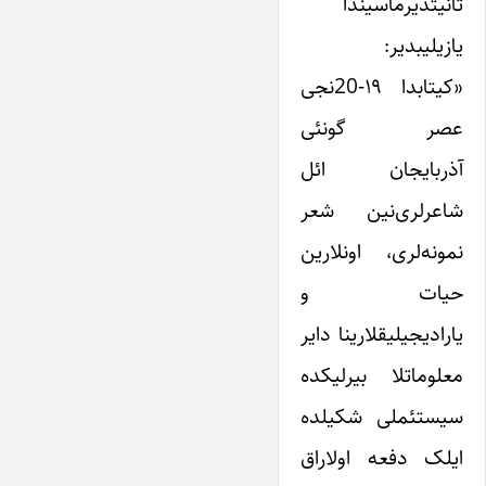
تانیتدیرماسیندا
یازیلیبدیر:
«کیتابدا ۱۹-20نجی
عصر گونئی
آذربایجان ائل
شاعرلری‌نین شعر
نمونه‌لری، اونلارین
حیات و
یارادیجیلیقلارینا دایر
معلوماتلا بیرلیکده
سیستئملی شکیلده
ایلک دفعه اولاراق