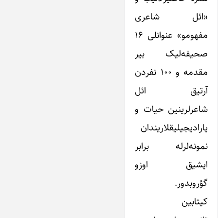
«ائل شاعری
مفهومو» عنوانلی ۱۶
صحیفه‌لیک بیر
مقدمه و ۱۰۰ نفردن
آرتیق ائل
شاعرلرینین حیات و
یارادیجیلیقلاریندان
نمونه‌لرله برابر
ایشیق اوزو
گؤروبدور.
کیتابین