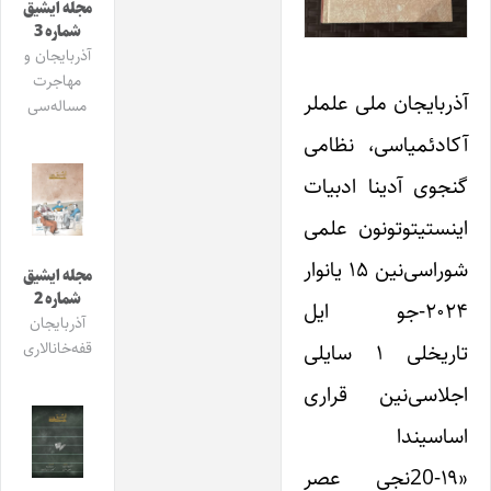
مجله ایشیق
شماره 3
آذربایجان و
مهاجرت
آذربایجان ملی علملر
مساله‌سی
آکادئمیاسی، نظامی
گنجوی آدینا ادبیات
اینستیتوتونون علمی
شوراسی‌نین ۱۵ یانوار
مجله ایشیق
شماره 2
۲۰۲۴-جو ایل
آذربایجان
تاریخلی ۱ سایلی
قفه‌خانالاری
اجلاسی‌نین قراری
اساسیندا
«۱۹-20نجی عصر