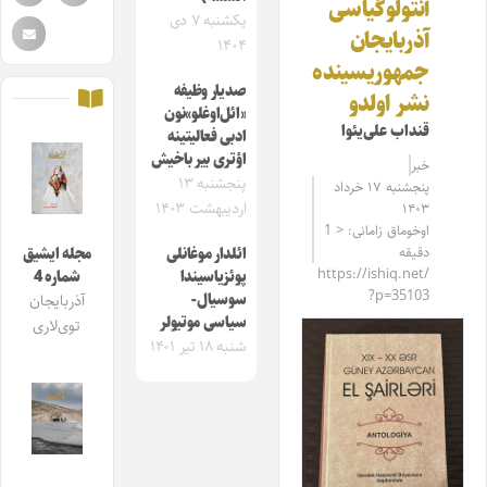
آنتولوگیاسی
یکشنبه ۷ دی
آذربایجان
۱۴۰۴
جمهوریسینده
صدیار وظیفه
نشر اولدو
«ائل‌اوغلو»نون
قنداب علی‌یئوا
ادبی فعالیتینه
اؤتری بیر باخیش
خبر
پنجشنبه ۱۳
پنجشنبه ۱۷ خرداد
اردیبهشت ۱۴۰۳
۱۴۰۳
اوخوماق زامانی: < 1
دقیقه
ائلدار موغانلی
مجله ایشیق
https://ishiq.net/
پوئزیاسیندا
شماره 4
?p=35103
سوسیال-
آذربایجان
سیاسی موتیو‌لر
توی‌لاری
شنبه ۱۸ تیر ۱۴۰۱