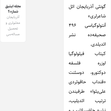
گونئی آذربایجان ائل
مجله ایشیق
شماره 1
شاعرلری»
آذربایجان
معلم‌لری و
آنتولوگیاسی ۴۹۶
تحصیل
صحیفه‌ده نشر
مساله‌سی
ائدیلدی.
کیتاب فیلولوگیا
اوزره فلسفه
دوکتورو، دوسئنت
«قنداب حاقوئردی
علی‌یئوا» طرفیندن
ترتیب ائدیلیب،
نشره حاضیرلانیب و