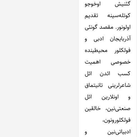
گئنیش اوخوجو
کوتله‌سینه تقدیم
اولونور. مقصد گونئی
آذربایجان ادبی و
فولکلور محیطینده
خصوصی اهمیت
کسب ائدن ائل
شاعرلرینی تانیتماق
و اونلارین ائل
صنعتی‌نین، خالقین
فولکلورونون،
ادبیاتی‌نین و