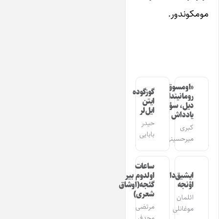
مومکوندور.
«اومسوق»
گوزگوده
رومانیندا
ایتن
دیل، سؤز،
ایل‌لر
یادداش
حیدر
کبری
بابایی
میرحسینی
ساعات
ایشیق‌دان
اولدوم بیر
اؤنجه
گئجه(اوشاق
شعری)
ائلمان
مرتضی
موغانلی
مجدفر