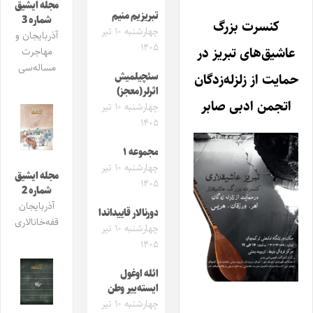
مجله ایشیق
تبریزیم منیم
شماره 3
کنسرت بزرگ
چهارشنبه ۱۰ تیر
آذربایجان و
۱۴۰۵
عاشیق‌های تبریز در
مهاجرت
مساله‌سی
حمایت از زلزله‌زدگان
سئچیلمیش
اثرلر(معجز)
اتجمن ادبی صابر
چهارشنبه ۱۰ تیر
۱۴۰۵
مجموعه ۱
چهارشنبه ۱۰ تیر
مجله ایشیق
۱۴۰۵
شماره 2
آذربایجان
دورنالار قاییداندا
قفه‌خانالاری
چهارشنبه ۱۰ تیر
۱۴۰۵
ائله اوغول
ایسته‌ییر وطن
چهارشنبه ۱۰ تیر