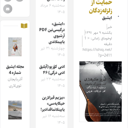
حمایت از
سه‌شنبه ۶ مرداد
زلزله‌زدگان
۱۴۰۵
ایشیق
«ایشیق»
خبر
درگیسی‌نین PDF
یکشنبه ۹ مهر ۱۳۹۱
آرشیوی
اوخوماق زامانی: < 1
یاییملاندی
دقیقه
چهارشنبه ۳۱ تیر
https://ishiq.net/
۱۴۰۵
?p=2411
ادبی کؤرپو (آیلیق
مجله ایشیق
ادبی درگی) ۴۶
شماره 4
سه‌شنبه ۲۳ تیر
آذربایجان
۱۴۰۵
توی‌لاری
«بیزیم قیزلارین
حیکایه‌سی»
یایینلانماقدادیر!
سه‌شنبه ۱۶ تیر
۱۴۰۵