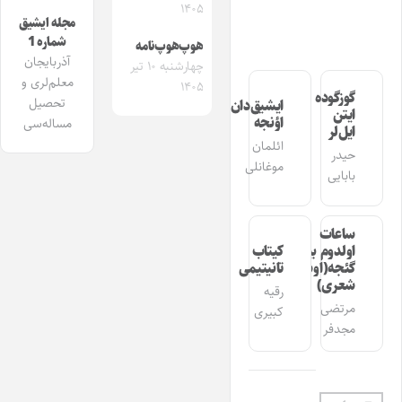
۱۴۰۵
مجله ایشیق
شماره 1
هوپ‌هوپ‌نامه
آذربایجان
چهارشنبه ۱۰ تیر
معلم‌لری و
۱۴۰۵
گوزگوده
تحصیل
ایشیق‌دان
ایتن
اؤنجه
مساله‌سی
ایل‌لر
ائلمان
حیدر
موغانلی
بابایی
ساعات
اولدوم بیر
کیتاب
گئجه(اوشاق
تانیتیمی
شعری)
رقیه
مرتضی
کبیری
مجدفر