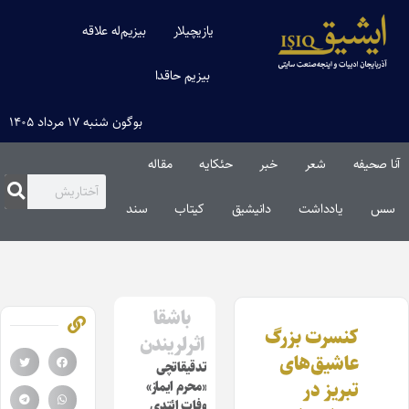
یازیچیلار
بیزیم‌له علاقه
بیزیم حاقدا
بوگون شنبه ۱۷ مرداد ۱۴۰۵
آنا صحیفه
شعر
خبر
حئکایه
مقاله‌
سس
یادداشت
دانیشیق
کیتاب
سند
باشقا
کنسرت بزرگ
اثرلریندن
عاشیق‌های
تدقیقاتچی
تبریز در
«محرم ایماز»
وفات ائتدی